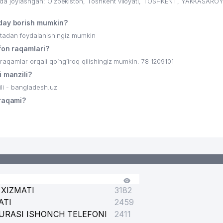
 joylashgan: O'zbekiston, Toshkent viloyati, TOSHKENT, YAKKASAROY
ay borish mumkin?
ritadan foydalanishingiz mumkin
on raqamlari?
mlar orqali qo’ng’iroq qilishingiz mumkin: 78 1209101
manzili?
i - bangladesh.uz
raqami?
XIZMATI
3182
ATI
2459
URASI ISHONCH TELEFONI
2411