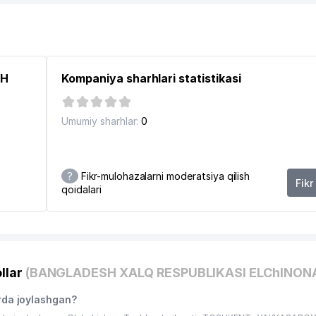
SH
Kompaniya sharhlari statistikasi
Umumiy sharhlar:
0
?
Fikr-mulohazalarni moderatsiya qilish
Fikr
qoidalari
4
llar
(BANGLADESH XALQ RESPUBLIKASI ELChINONA
da joylashgan?