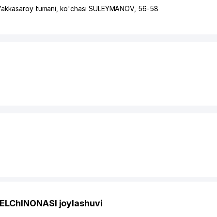
Yakkasaroy tumani
,
ko'chasi SULEYMANOV
, 56-58
ELChINONASI joylashuvi