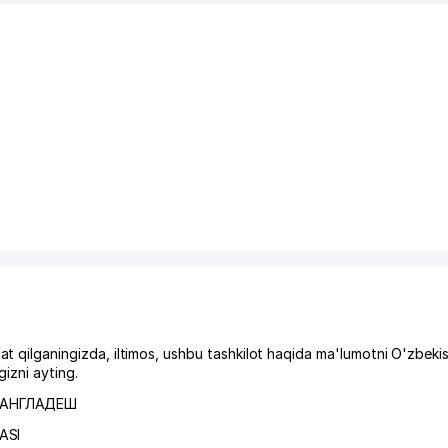
lganingizda, iltimos, ushbu tashkilot haqida ma'lumotni O'zbeki
izni ayting.
БАНГЛАДЕШ
ASI