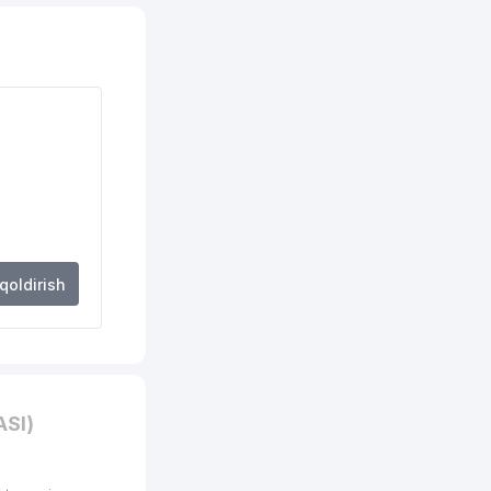
250 м
254 м
255 м
262 м
264 м
273 м
278 м
 qoldirish
281 м
284 м
285 м
SI)
286 м
287 м