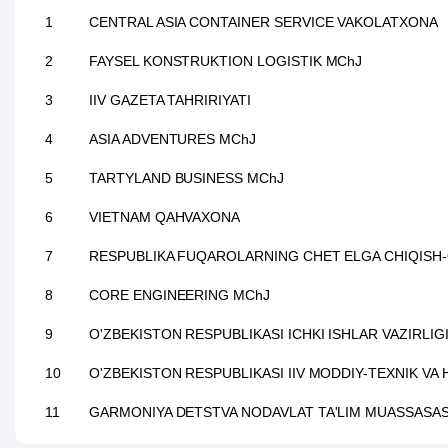
1
CENTRAL ASIA CONTAINER SERVICE VAKOLATXONA
2
FAYSEL KONSTRUKTION LOGISTIK MChJ
3
IIV GAZETA TAHRIRIYATI
4
ASIA ADVENTURES MChJ
5
TARTYLAND BUSINESS MChJ
6
VIETNAM QAHVAXONA
7
RESPUBLIKA FUQAROLARNING CHET ELGA CHIQISH-Q
8
CORE ENGINEERING MChJ
9
O'ZBEKISTON RESPUBLIKASI ICHKI ISHLAR VAZIRLI
10
O'ZBEKISTON RESPUBLIKASI IIV MODDIY-TEXNIK VA
11
GARMONIYA DETSTVA NODAVLAT TA'LIM MUASSASAS