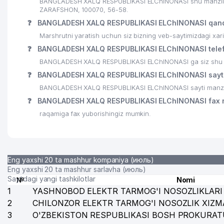
BANGLADESH XALQ RESPUBLIKASI ELChINONASI shu manzilda
ZARAFSHON, 100070, 56-58.
24
KLASSIK GOLD DOOR MChJ
❓
BANGLADESH XALQ RESPUBLIKASI ELChINONASI qand
25
MIRONKUL STROY SERVIS MChJ
Marshrutni yaratish uchun siz bizning veb-saytimizdagi xa
❓
BANGLADESH XALQ RESPUBLIKASI ELChINONASI telef
26
OMIC-TASHKENT MChJ
BANGLADESH XALQ RESPUBLIKASI ELChINONASI ga siz shu raqa
27
LONDON SCHOOL O'QUV MARKAZI
❓
BANGLADESH XALQ RESPUBLIKASI ELChINONASI sayti 
BANGLADESH XALQ RESPUBLIKASI ELChINONASI sayti manzil
28
XAZRAT FARM SAVDO MChJ
❓
BANGLADESH XALQ RESPUBLIKASI ELChINONASI fax 
29
SIGNIFICANT TRAVEL MChJ
raqamiga fax yuborishingiz mumkin.
30
MY-INSURANCE SUG'URTA KOMPANIYASI
31
MAXMUDOV L.F. YAKKA TARTIBDAGI TADBIRKOR
Eng yaxshi 20 ta mashhur kompaniya (июль)
32
LITTLE KINDERLAND NODAVLAT TA'LIM MUASSASASI
Eng yaxshi 20 ta mashhur sarlavha (июль)
Saytdagi yangi tashkilotlar
№
Nomi
33
GO TO KOREA STUDY MChJ
1
YASHNOBOD ELEKTR TARMOG'I NOSOZLIKLARI 
2
CHILONZOR ELEKTR TARMOG'I NOSOZLIK XIZM
34
ADVANTOUR XUSUSIY KORXONASI
3
O'ZBEKISTON RESPUBLIKASI BOSH PROKURAT