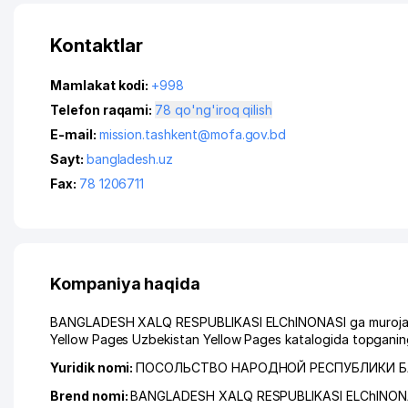
Kontaktlar
Mamlakat kodi:
+998
Telefon raqami:
78 qo'ng'iroq qilish
E-mail:
mission.tashkent@mofa.gov.bd
Sayt:
bangladesh.uz
Fax:
78 1206711
Kompaniya haqida
BANGLADESH XALQ RESPUBLIKASI ELChINONASI ga murojaat qi
Yellow Pages Uzbekistan Yellow Pages katalogida topganing
Yuridik nomi:
ПОСОЛЬСТВО НАРОДНОЙ РЕСПУБЛИКИ 
Brend nomi:
BANGLADESH XALQ RESPUBLIKASI ELChINON