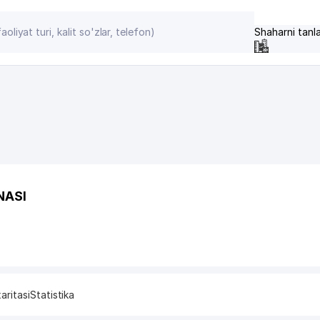
Shaharni tanl
NASI
aritasi
Statistika