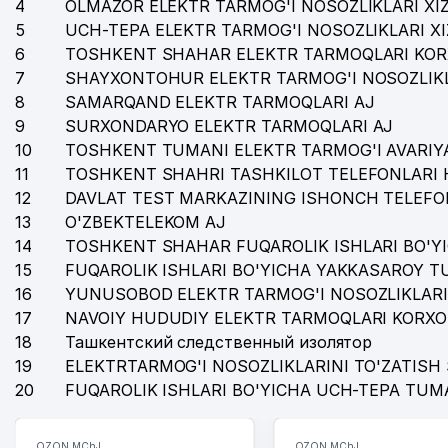
4
35
OLMAZOR ELEKTR TARMOG'I NOSOZLIKLARI XI
ТАШКЕНТСКОЕ ГОРОДСКОЕ ТЕРРИТОРИАЛЬНОЕ К
5
UCH-TEPA ELEKTR TARMOG'I NOSOZLIKLARI X
36
SAFO TIBBIYOT MChJ
6
TOSHKENT SHAHAR ELEKTR TARMOQLARI KOR
7
SHAYXONTOHUR ELEKTR TARMOG'I NOSOZLIKL
37
LIGHT BROKER MChJ
8
SAMARQAND ELEKTR TARMOQLARI AJ
38
ARMADO LUXE GROUP MChJ
9
SURXONDARYO ELEKTR TARMOQLARI AJ
10
TOSHKENT TUMANI ELEKTR TARMOG'I AVARIYA
39
AGROTASH GROUP MChJ
11
TOSHKENT SHAHRI TASHKILOT TELEFONLARI 
12
DAVLAT TEST MARKAZINING ISHONCH TELEFO
40
DIAMOND DENTAL CARE MChJ
13
O'ZBEKTELEKOM AJ
41
HOLIDAY TIME MChJ
14
TOSHKENT SHAHAR FUQAROLIK ISHLARI BO'Y
15
FUQAROLIK ISHLARI BO'YICHA YAKKASAROY 
42
MEGA COURIER EXPRESS MChJ
16
YUNUSOBOD ELEKTR TARMOG'I NOSOZLIKLARI
17
43
NAVOIY HUDUDIY ELEKTR TARMOQLARI KORXO
EXPRESS MAIL UNIVERSAL MChJ
18
Ташкентский следственный изолятор
44
STABLE VISITOR OILAVIY KORXONASI
19
ELEKTRTARMOG'I NOSOZLIKLARINI TO'ZATISH 
20
FUQAROLIK ISHLARI BO'YICHA UCH-TEPA TUM
45
VIZA PRINT MChJ
46
PREMIUM COFFEE PROJECT MChJ
OZON MChJ
OZON MChJ