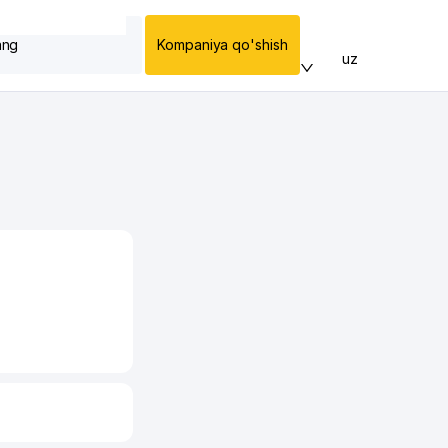
ang
Kompaniya qo'shish
uz