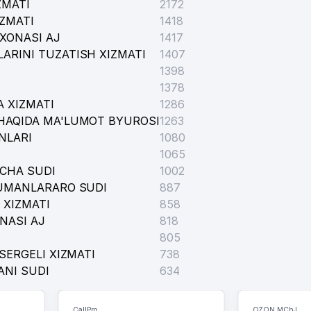
ZMATI
ОММУНАЛЬНО-ЭКСПЛУАТАЦИОННОЕ BIRLASHMASI
2172
IZMATI
1418
XONASI AJ
1417
ARINI TUZATISH XIZMATI
1407
1398
1378
 XIZMATI
1286
HAQIDA MA'LUMOT BYUROSI
1263
NLARI
1080
1065
ICHA SUDI
1002
TUMANLARARO SUDI
887
 XIZMATI
858
NASI AJ
818
805
SERGELI XIZMATI
738
ANI SUDI
634
CallPro
OZON MChJ