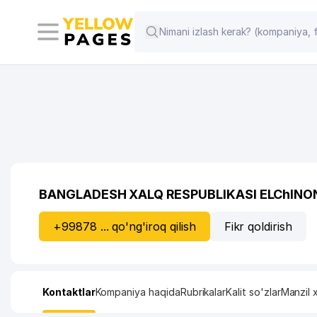
BANGLADESH XALQ RESPUBLIKASI ELChINO
+99878 ... qo'ng'iroq qilish
Fikr qoldirish
Kontaktlar
Kompaniya haqida
Rubrikalar
Kalit so'zlar
Manzil x