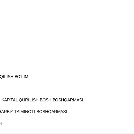
ILISH BO'LIMI
GI KAPITAL QURILISH BOSH BOSHQARMASI
 HARBIY TA'MINOTI BOSHQARMASI
I