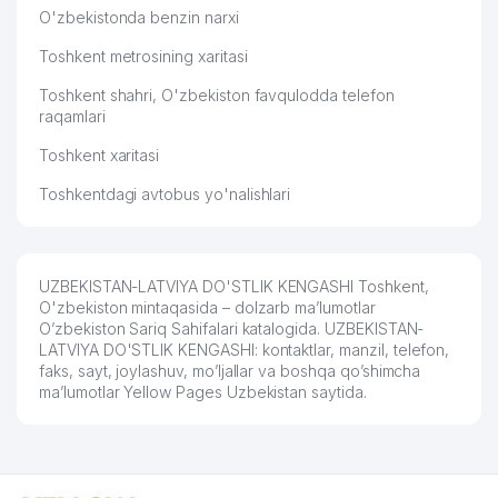
O'zbekistonda benzin narxi
Toshkent metrosining xaritasi
Toshkent shahri, O'zbekiston favqulodda telefon
raqamlari
Toshkent xaritasi
Toshkentdagi avtobus yo'nalishlari
UZBEKISTAN-LATVIYA DO'STLIK KENGASHI Toshkent,
O'zbekiston mintaqasida – dolzarb ma’lumotlar
O’zbekiston Sariq Sahifalari katalogida. UZBEKISTAN-
LATVIYA DO'STLIK KENGASHI: kontaktlar, manzil, telefon,
faks, sayt, joylashuv, mo’ljallar va boshqa qo’shimcha
ma’lumotlar Yellow Pages Uzbekistan saytida.