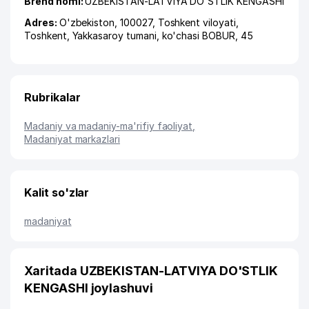
Brend nomi:
UZBEKISTAN-LATVIYA DO'STLIK KENGASHI
Adres:
O'zbekiston, 100027,
Toshkent viloyati
,
Toshkent
,
Yakkasaroy tumani
,
ko'chasi BOBUR
, 45
Rubrikalar
Madaniy va madaniy-ma'rifiy faoliyat
,
Madaniyat markazlari
Kalit so'zlar
madaniyat
Xaritada UZBEKISTAN-LATVIYA DO'STLIK
KENGASHI joylashuvi