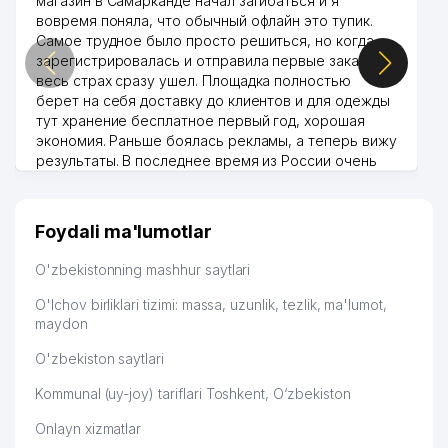
магазин в Самарканде начал загибаться и я
48
OCEAN-SEEFOOD MChJ
859 м
вовремя поняла, что обычный офлайн это тупик.
Самое трудное было просто решиться, но когда
FAYSEL KONSTRUKTION LOGISTIK
49
913 м
зарегистрировалась и отправила первые заказы,
MChJ
весь страх сразу ушел. Площадка полностью
берет на себя доставку до клиентов и для одежды
тут хранение бесплатное первый год, хорошая
экономия. Раньше боялась рекламы, а теперь вижу
результаты. В последнее время из России очень
много заказывают, а вначале только по
Узбекистану брали, но вяло. Удалось раскрутиться,
дальше развиваюсь потихоньку😊
Foydali ma'lumotlar
Hamida 03.08.2026 12:45:39
O'zbekistonning mashhur saytlari
O'lchov birliklari tizimi: massa, uzunlik, tezlik, ma'lumot,
maydon
O'zbekiston saytlari
Kommunal (uy-joy) tariflari Toshkent, O‘zbekiston
Onlayn xizmatlar