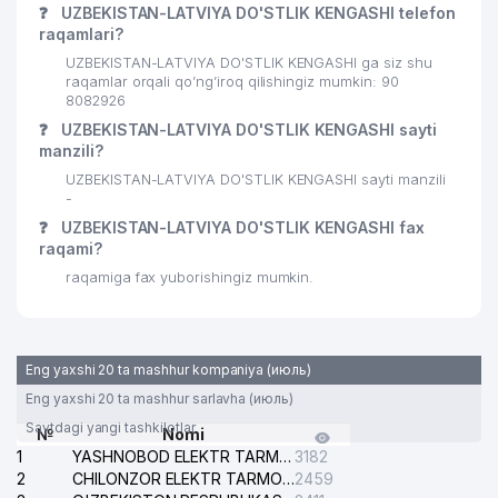
31
551 м
❓
UZBEKISTAN-LATVIYA DO'STLIK KENGASHI telefon
MChJ
raqamlari?
32
ART VITRAJ MChJ
569 м
UZBEKISTAN-LATVIYA DO'STLIK KENGASHI ga siz shu
raqamlar orqali qo’ng’iroq qilishingiz mumkin: 90
33
O'ZQURILISHMATERIALSAVDO MChJ
572 м
8082926
❓
UZBEKISTAN-LATVIYA DO'STLIK KENGASHI sayti
34
MAGIC CINEMA STUDIO MChJ
579 м
manzili?
UZBEKISTAN-LATVIYA DO'STLIK KENGASHI sayti manzili
ТАШКЕНТСКОЕ ГОРОДСКОЕ
-
ТЕРРИТОРИАЛЬНОЕ
35
595 м
❓
UZBEKISTAN-LATVIYA DO'STLIK KENGASHI fax
КОММУНАЛЬНО-
raqami?
ЭКСПЛУАТАЦИОННОЕ BIRLASHMASI
raqamiga fax yuborishingiz mumkin.
COOL KIDS NODAVLAT TA'LIM
36
652 м
MUASSASASI
37
MH TEXTILE CONSULTING MChJ
742 м
Eng yaxshi 20 ta mashhur kompaniya (июль)
Eng yaxshi 20 ta mashhur sarlavha (июль)
O'ZBEKISTON RESPUBLIKASI IIV
38
MODDIY-TEXNIK VA HARBIY
743 м
Saytdagi yangi tashkilotlar
№
Nomi
TA'MINOTI BOSHQARMASI
1
YASHNOBOD ELEKTR TARMOG'I NOSOZLIKLARI XIZMATI
3182
2
CHILONZOR ELEKTR TARMOG'I NOSOZLIK XIZMATI
2459
SERGO-DENTAL PLUS XUSUSIY
39
746 м