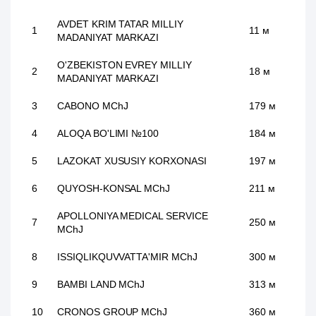
AVDET KRIM TATAR MILLIY
1
11 м
MADANIYAT MARKAZI
O'ZBEKISTON EVREY MILLIY
2
18 м
MADANIYAT MARKAZI
3
CABONO MChJ
179 м
4
ALOQA BO'LIMI №100
184 м
5
LAZOKAT XUSUSIY KORXONASI
197 м
6
QUYOSH-KONSAL MChJ
211 м
APOLLONIYA MEDICAL SERVICE
7
250 м
MChJ
8
ISSIQLIKQUVVATTA'MIR MChJ
300 м
9
BAMBI LAND MChJ
313 м
10
CRONOS GROUP MChJ
360 м