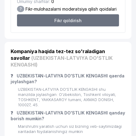
21
419 м
Umumiy sharhlar:
0
XALQARO MAKTABI
?
Fikr-mulohazalarni moderatsiya qilish qoidalari
22
ELEKTRTARMOQQURILISH AJ
434 м
Fikr qoldirish
JET'AIME CLASSIC XUSUSIY
23
468 м
KORXONASI
24
PROMOTION MChJ
468 м
Kompaniya haqida tez-tez so'raladigan
25
GARANT TRAVEL MChJ
485 м
savollar
(UZBEKISTAN-LATVIYA DO'STLIK
KENGASHI)
26
ANTI-KORROZIYA SERVICE MChJ
486 м
❓
UZBEKISTAN-LATVIYA DO'STLIK KENGASHI qaerda
27
DREAM DIZAYN GROUP MChJ
511 м
joylashgan?
UZBEKISTAN-LATVIYA DO'STLIK KENGASHI shu
28
PREMIUM COFFEE PROJECT MChJ
521 м
manzilda joylashgan: O'zbekiston, Toshkent viloyati,
TOSHKENT, YAKKASAROY tumani, AXMAD DONISH,
KATTA TANAFFUS BILIMDON
100027, 45.
29
536 м
NODAVLAT TA'LIM MUASSASASI
❓
UZBEKISTAN-LATVIYA DO'STLIK KENGASHI qanday
borish mumkin?
30
DILRUZ MChJ
538 м
Marshrutni yaratish uchun siz bizning veb-saytimizdagi
xaritadan foydalanishingiz mumkin
INTERNATIONAL LOGISTIC SERVICE