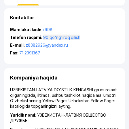
Kontaktlar
Mamlakat kodi:
+998
Telefon raqami:
90 qo'ng'iroq qilish
E-mail:
z8082926@yandex.ru
Fax:
71 2391367
Kompaniya haqida
UZBEKISTAN-LATVIYA DO'STLIK KENGASHI ga murojaat
qilganingizda, iltimos, ushbu tashkilot haqida ma'lumotni
O'zbekistonning Yellow Pages Uzbekistan Yellow Pages
katalogida topganingizni ayting.
Yuridik nomi:
УЗБЕКИСТАН-ЛАТВИЯ ОБЩЕСТВО
ДРУЖБЫ