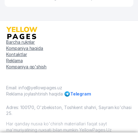
66
ECOBOND INDUSTRY MChJ
244 м
67
TEXTILE CONTROL MChJ
245 м
68
GOFRA PROGRESS MChJ
245 м
69
TECHNOGEN MChJ
245 м
Barcha ruknlar
Kompaniya haqida
70
OPTIMAL EXPERT MChJ
248 м
Kontaktlar
Reklama
UZBEKISTAN-LATVIYA DO'STLIK
Kompaniya qo'shish
71
250 м
KENGASHI
72
MIRZAEV N.N. XUSUSIY KORXONASI
250 м
Email: info@yellowpages.uz
Reklama joylashtirish haqida
Telegram
73
DAYAKO MChJ
251 м
AVDET KRIM TATAR MILLIY
Adres: 100170, O'zbekiston, Toshkent shahri, Sayram ko'chasi
74
255 м
MADANIYAT MARKAZI
25.
Har qanday nusxa ko'chirish materiallari faqat sayt
SLAVUTICH O'ZBEKISTON UKRAINA
75
258 м
ma'muriyatining ruxsati bilan mumkin YellowPages.Uz
MADANIYAT MARKAZI