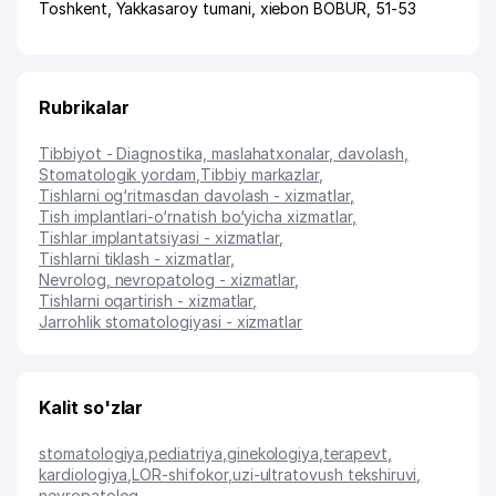
Toshkent
,
Yakkasaroy tumani
,
xiеbon BOBUR
, 51-53
Rubrikalar
Tibbiyot - Diagnostika, maslahatxonalar, davolash
,
Stomatologik yordam
,
Tibbiy markazlar
,
Tishlarni og‘ritmasdan davolash - xizmatlar
,
Tish implantlari-o‘rnatish bo‘yicha xizmatlar
,
Tishlar implantatsiyasi - xizmatlar
,
Tishlarni tiklash - xizmatlar
,
Nevrolog, nevropatolog - xizmatlar
,
Tishlarni oqartirish - xizmatlar
,
Jarrohlik stomatologiyasi - xizmatlar
Kalit so'zlar
stomatologiya
,
pediatriya
,
ginekologiya
,
terapevt
,
kardiologiya
,
LOR-shifokor
,
uzi-ultratovush tekshiruvi
,
nevropatolog