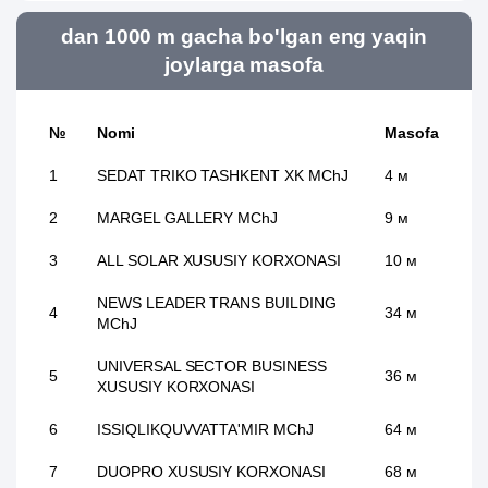
dan 1000 m gacha bo'lgan eng yaqin
joylarga masofa
№
Nomi
Masofa
1
SEDAT TRIKO TASHKENT XK MChJ
4 м
2
MARGEL GALLERY MChJ
9 м
3
ALL SOLAR XUSUSIY KORXONASI
10 м
NEWS LEADER TRANS BUILDING
4
34 м
MChJ
UNIVERSAL SECTOR BUSINESS
5
36 м
XUSUSIY KORXONASI
6
ISSIQLIKQUVVATTA'MIR MChJ
64 м
7
DUOPRO XUSUSIY KORXONASI
68 м