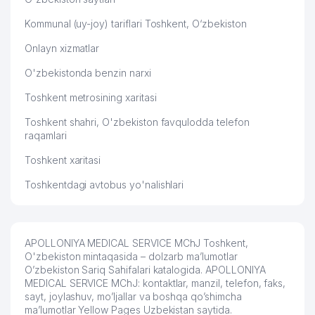
56
VENKON GROUP MChJ
232 м
Kommunal (uy-joy) tariflari Toshkent, O‘zbekiston
57
JOINT FASHION STYLE MChJ
232 м
Onlayn xizmatlar
58
TOSHAFUS QK MChJ
234 м
O'zbekistonda benzin narxi
59
PLATINUM-GOLD STAR MChJ
235 м
Toshkent metrosining xaritasi
Toshkent shahri, O'zbekiston favqulodda telefon
60
RESURS UTIL MChJ
237 м
raqamlari
61
SIRKECHI TASHTEKSTIL XK MChJ
240 м
Toshkent xaritasi
GOLDEN STEPPES TRAVEL AND
62
240 м
Toshkentdagi avtobus yo'nalishlari
TRANSPORT MChJ
63
AL BOIS QURILISH MChJ
240 м
APOLLONIYA MEDICAL SERVICE MChJ Toshkent,
CREATIVE FINANCIAL SOLUTIONS
64
242 м
O'zbekiston mintaqasida – dolzarb ma’lumotlar
MChJ
O’zbekiston Sariq Sahifalari katalogida. APOLLONIYA
MEDICAL SERVICE MChJ: kontaktlar, manzil, telefon, faks,
NORTON LEGAL ADVOKATLIK
65
244 м
sayt, joylashuv, mo’ljallar va boshqa qo’shimcha
FIRMASI
ma’lumotlar Yellow Pages Uzbekistan saytida.