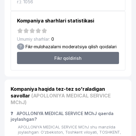
REGISTON STUDY NODAVLAT
г.): 1056
16
115 м
TA'LIM MUASSASASI
QISHLOQ QURILISH BANK ATB
Kompaniya sharhlari statistikasi
17
115 м
TOSHKENT VILOYATI FILIALI
18
REGISTON PRINT MChJ
120 м
Umumiy sharhlar:
0
?
Fikr-mulohazalarni moderatsiya qilish qoidalari
19
LUCHSHIY DEN MChJ
127 м
Fikr qoldirish
20
ISHONCH TERMO SERVIS MChJ
127 м
21
ERK DAROZ XUSUSIY KORXONASI
133 м
VIDERGEBURT O'ZBEKISTON
22
135 м
Kompaniya haqida tez-tez so'raladigan
OLMON MADANIYAT MARKAZI
savollar
(APOLLONIYA MEDICAL SERVICE
23
SADAF SMILE MChJ
135 м
MChJ)
24
ELITA-TUR XUSUSIY KORXONASI
135 м
❓
APOLLONIYA MEDICAL SERVICE MChJ qaerda
joylashgan?
25
LAZOKAT XUSUSIY KORXONASI
135 м
APOLLONIYA MEDICAL SERVICE MChJ shu manzilda
joylashgan: O'zbekiston, Toshkent viloyati, TOSHKENT,