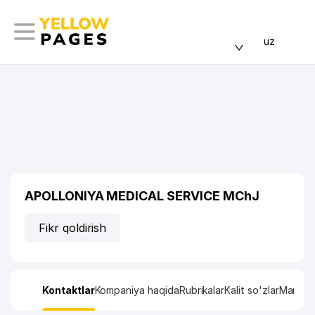
uz
APOLLONIYA MEDICAL SERVICE MChJ
Fikr qoldirish
Kontaktlar
Kompaniya haqida
Rubrikalar
Kalit so'zlar
Manzil x