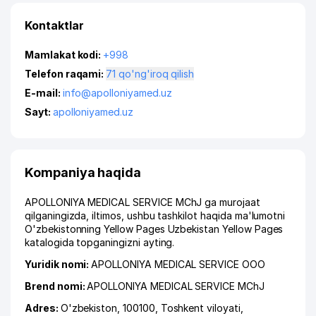
Kontaktlar
Mamlakat kodi:
+998
Telefon raqami:
71 qo'ng'iroq qilish
E-mail:
info@apolloniyamed.uz
Sayt:
apolloniyamed.uz
Kompaniya haqida
APOLLONIYA MEDICAL SERVICE MChJ ga murojaat
qilganingizda, iltimos, ushbu tashkilot haqida ma'lumotni
O'zbekistonning Yellow Pages Uzbekistan Yellow Pages
katalogida topganingizni ayting.
Yuridik nomi:
APOLLONIYA MEDICAL SERVICE ООО
Brend nomi:
APOLLONIYA MEDICAL SERVICE MChJ
Adres:
O'zbekiston, 100100,
Toshkent viloyati
,