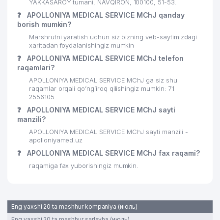
26
EXPRESS STROY PROFI MChJ
137 м
YAKKASAROY tumani, NAVQIRON, 100100, 51-53.
❓
APOLLONIYA MEDICAL SERVICE MChJ qanday
CHIDAMLI KOMMUNALCHI SERVIS
borish mumkin?
27
142 м
UY-JOY MULK SHIRKATI
Marshrutni yaratish uchun siz bizning veb-saytimizdagi
xaritadan foydalanishingiz mumkin
28
EUROMED SYSTEMS MChJ
145 м
❓
APOLLONIYA MEDICAL SERVICE MChJ telefon
raqamlari?
29
LAST-MEDIA MChJ
147 м
APOLLONIYA MEDICAL SERVICE MChJ ga siz shu
30
ALOQA BO'LIMI №100
148 м
raqamlar orqali qo’ng’iroq qilishingiz mumkin: 71
2556105
KONDRATEVA ANNA YAKKA
❓
APOLLONIYA MEDICAL SERVICE MChJ sayti
31
149 м
TARTIBDAGI TADBIRKOR
manzili?
APOLLONIYA MEDICAL SERVICE MChJ sayti manzili -
KREDO HIMOYA ADVOKATLIK
32
155 м
apolloniyamed.uz
BYUROSI
❓
APOLLONIYA MEDICAL SERVICE MChJ fax raqami?
33
CABONO MChJ
157 м
raqamiga fax yuborishingiz mumkin.
34
ELIT DEPOZIT MChJ
159 м
35
HAZRATKOM ShK
159 м
Eng yaxshi 20 ta mashhur kompaniya (июль)
Eng yaxshi 20 ta mashhur sarlavha (июль)