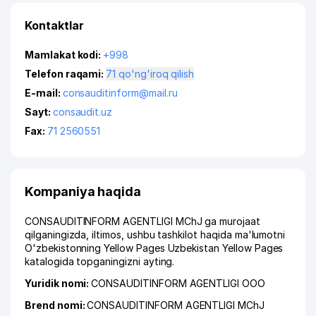
Kontaktlar
Mamlakat kodi:
+998
Telefon raqami:
71 qo'ng'iroq qilish
E-mail:
consauditinform@mail.ru
Sayt:
consaudit.uz
Fax:
71 2560551
Kompaniya haqida
CONSAUDITINFORM AGENTLIGI MChJ ga murojaat
qilganingizda, iltimos, ushbu tashkilot haqida ma'lumotni
O'zbekistonning Yellow Pages Uzbekistan Yellow Pages
katalogida topganingizni ayting.
Yuridik nomi:
CONSAUDITINFORM AGENTLIGI ООО
Brend nomi:
CONSAUDITINFORM AGENTLIGI MChJ