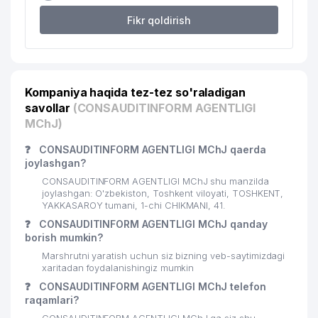
20
CABONO MChJ
376 м
Fikr qoldirish
21
ASIA ADVENTURES MChJ
412 м
22
KREATIV STUDIO KARAVAN MChJ
420 м
Kompaniya haqida tez-tez so'raladigan
BANGLADESH XALQ RESPUBLIKASI
23
437 м
savollar
ELChINONASI
(CONSAUDITINFORM AGENTLIGI
MChJ)
24
CARAVAN GROUP MChJ
440 м
❓
CONSAUDITINFORM AGENTLIGI MChJ qaerda
KATTA TANAFFUS BILIMDON
joylashgan?
25
494 м
NODAVLAT TA'LIM MUASSASASI
CONSAUDITINFORM AGENTLIGI MChJ shu manzilda
joylashgan: O'zbekiston, Toshkent viloyati, TOSHKENT,
26
OCEAN-SEEFOOD MChJ
498 м
YAKKASAROY tumani, 1-chi CHIKMANI, 41.
❓
CONSAUDITINFORM AGENTLIGI MChJ qanday
27
MALAYZIYA ELChINONASI
515 м
borish mumkin?
Marshrutni yaratish uchun siz bizning veb-saytimizdagi
APOLLONIYA MEDICAL SERVICE
28
532 м
xaritadan foydalanishingiz mumkin
MChJ
❓
CONSAUDITINFORM AGENTLIGI MChJ telefon
raqamlari?
FAYSEL KONSTRUKTION LOGISTIK
29
532 м
MChJ