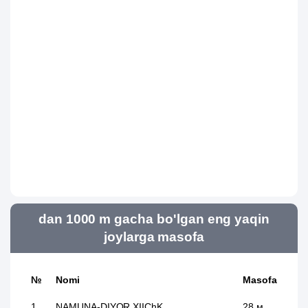
dan 1000 m gacha bo'lgan eng yaqin
joylarga masofa
№
Nomi
Masofa
1
NAMUNA-DIYOR XIIChK
28 м