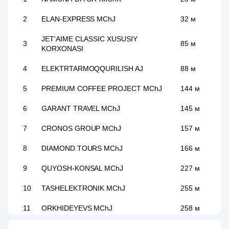
2
ELAN-EXPRESS MChJ
32 м
JET'AIME CLASSIC XUSUSIY
3
85 м
KORXONASI
4
ELEKTRTARMOQQURILISH AJ
88 м
5
PREMIUM COFFEE PROJECT MChJ
144 м
6
GARANT TRAVEL MChJ
145 м
7
CRONOS GROUP MChJ
157 м
8
DIAMOND TOURS MChJ
166 м
9
QUYOSH-KONSAL MChJ
227 м
10
TASHELEKTRONIK MChJ
255 м
11
ORKHIDEYEVS MChJ
258 м
12
ART VITRAJ MChJ
263 м