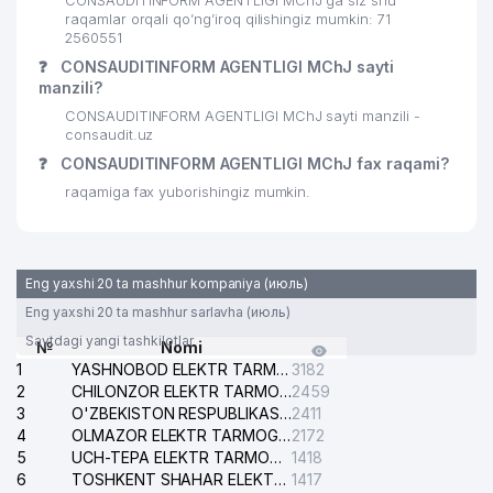
CONSAUDITINFORM AGENTLIGI MChJ ga siz shu
raqamlar orqali qo’ng’iroq qilishingiz mumkin: 71
30
ISSIQLIKQUVVATTA'MIR MChJ
542 м
2560551
❓
CONSAUDITINFORM AGENTLIGI MChJ sayti
31
DILRUZ MChJ
550 м
manzili?
CONSAUDITINFORM AGENTLIGI MChJ sayti manzili -
32
ALOQA BO'LIMI №100
551 м
consaudit.uz
❓
CONSAUDITINFORM AGENTLIGI MChJ fax raqami?
33
LAZOKAT XUSUSIY KORXONASI
558 м
raqamiga fax yuborishingiz mumkin.
34
BAMBI LAND MChJ
561 м
MARCO POLO TRANSPORTATION
35
638 м
MChJ
Eng yaxshi 20 ta mashhur kompaniya (июль)
Eng yaxshi 20 ta mashhur sarlavha (июль)
36
EXPRESS STROY PROFI MChJ
669 м
Saytdagi yangi tashkilotlar
№
Nomi
37
DREAM DIZAYN GROUP MChJ
694 м
1
YASHNOBOD ELEKTR TARMOG'I NOSOZLIKLARI XIZMATI
3182
2
CHILONZOR ELEKTR TARMOG'I NOSOZLIK XIZMATI
2459
IMKONIYATI CHEKLANGAN BOLALAR
3
O'ZBEKISTON RESPUBLIKASI BOSH PROKURATURASI ISHONCH TELEFONI
2411
38
UCHUN 25-chi SONLI
695 м
4
OLMAZOR ELEKTR TARMOG'I NOSOZLIKLARI XIZMATI
2172
IXTISOSLASHGAN MAKTAB
5
UCH-TEPA ELEKTR TARMOG'I NOSOZLIKLARI XIZMATI
1418
6
TOSHKENT SHAHAR ELEKTR TARMOQLARI KORXONASI AJ
1417
39
CORRIDA FOOD OILAVIY KORXONASI
702 м