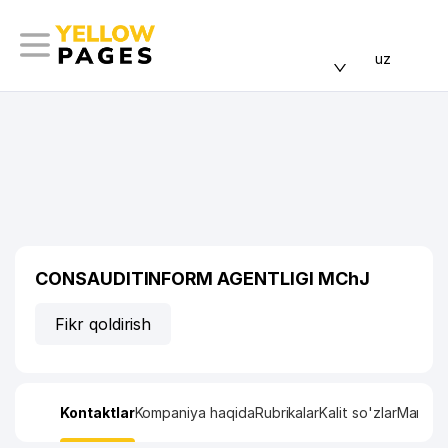
uz
CONSAUDITINFORM AGENTLIGI MChJ
Fikr qoldirish
Kontaktlar
Kompaniya haqida
Rubrikalar
Kalit so'zlar
Manzil x