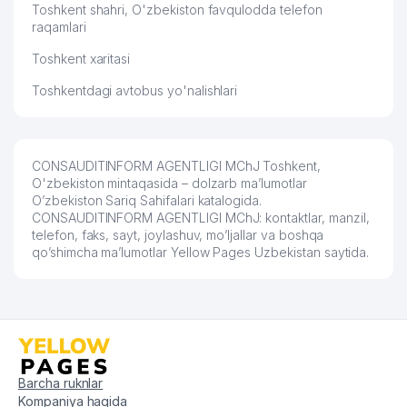
Toshkent shahri, O'zbekiston favqulodda telefon
58
A-NIKA MChJ
952 м
raqamlari
Toshkent xaritasi
59
AGRO PROM STROY PERLIT MChJ
953 м
Toshkentdagi avtobus yo'nalishlari
GAZ PECHKA TA'MIRI XUSUSIY
60
956 м
KORXONASI
61
ESTHER TECHNOLOGY MChJ
970 м
CONSAUDITINFORM AGENTLIGI MChJ Toshkent,
O'zbekiston mintaqasida – dolzarb ma’lumotlar
TOSHKENT SHAHRI TASHKILOT
O’zbekiston Sariq Sahifalari katalogida.
62
TELEFONLARI HAQIDA MA'LUMOT
996 м
CONSAUDITINFORM AGENTLIGI MChJ: kontaktlar, manzil,
BYUROSI
telefon, faks, sayt, joylashuv, mo’ljallar va boshqa
qo’shimcha ma’lumotlar Yellow Pages Uzbekistan saytida.
Barcha ruknlar
Kompaniya haqida