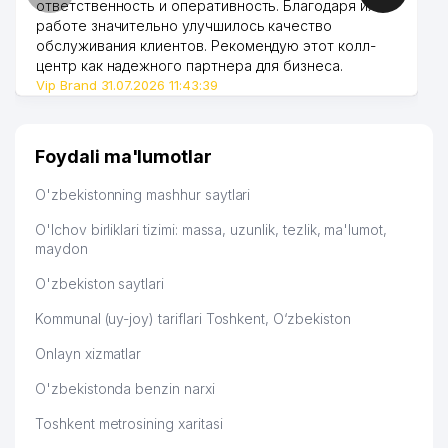
ответственность и оперативность. Благодаря их
работе значительно улучшилось качество
DAVR BANK XUSUSIY AKSIYADORLIK
49
828 м
обслуживания клиентов. Рекомендую этот колл-
TIJORAT BANK YAKKASAROY FILIALI
центр как надежного партнера для бизнеса.
Vip Brand 31.07.2026 11:43:39
50
MAGIC CINEMA STUDIO MChJ
834 м
SERGO-DENTAL PLUS XUSUSIY
51
839 м
KORXONASI
Foydali ma'lumotlar
ATROF-MUHITNI MUHOFAZA QILISH
O'zbekistonning mashhur saytlari
52
SOHASIDA ANALITIK NAZORATGA
869 м
IXTISOSLAShGAN MARKAZI
O'lchov birliklari tizimi: massa, uzunlik, tezlik, ma'lumot,
maydon
53
IHTIO SERVIS-SO MChJ
902 м
O'zbekiston saytlari
O'ZBEKISTON ME'MORLAR
54
922 м
Kommunal (uy-joy) tariflari Toshkent, O‘zbekiston
UYUSHMASI
Onlayn xizmatlar
55
ANDIJONKABEL QK AJ
927 м
O'zbekistonda benzin narxi
56
SARUS BIZNES SERVIS MChJ
947 м
Toshkent metrosining xaritasi
57
UBI CONSULTING MChJ
951 м