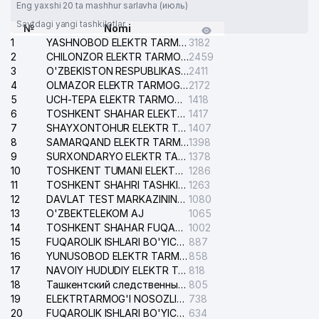
Eng yaxshi 20 ta mashhur sarlavha (июль)
Saytdagi yangi tashkilotlar
№
Nomi
1
YASHNOBOD ELEKTR TARMOG'I NOSOZLIKLARI XIZMATI
3182
2
CHILONZOR ELEKTR TARMOG'I NOSOZLIK XIZMATI
2459
3
O'ZBEKISTON RESPUBLIKASI BOSH PROKURATURASI ISHONCH TELEFONI
2411
4
OLMAZOR ELEKTR TARMOG'I NOSOZLIKLARI XIZMATI
2172
5
UCH-TEPA ELEKTR TARMOG'I NOSOZLIKLARI XIZMATI
1418
6
TOSHKENT SHAHAR ELEKTR TARMOQLARI KORXONASI AJ
1417
7
SHAYXONTOHUR ELEKTR TARMOG'I NOSOZLIKLARINI TUZATISH XIZMATI
1407
8
SAMARQAND ELEKTR TARMOQLARI AJ
1398
9
SURXONDARYO ELEKTR TARMOQLARI AJ
1378
10
TOSHKENT TUMANI ELEKTR TARMOG'I AVARIYA XIZMATI
1286
11
TOSHKENT SHAHRI TASHKILOT TELEFONLARI HAQIDA MA'LUMOT BYUROSI
1263
12
DAVLAT TEST MARKAZINING ISHONCH TELEFONLARI
1080
13
O'ZBEKTELEKOM AJ
1065
14
TOSHKENT SHAHAR FUQAROLIK ISHLARI BO'YICHA SUDI
1002
15
FUQAROLIK ISHLARI BO'YICHA YAKKASAROY TUMANLARARO SUDI
887
16
YUNUSOBOD ELEKTR TARMOG'I NOSOZLIKLARI XIZMATI
858
17
NAVOIY HUDUDIY ELEKTR TARMOQLARI KORXONASI AJ
818
18
Ташкентский следственный изолятор
805
19
ELEKTRTARMOG'I NOSOZLIKLARINI TO'ZATISH SERGELI XIZMATI
738
20
FUQAROLIK ISHLARI BO'YICHA UCH-TEPA TUMANI SUDI
634