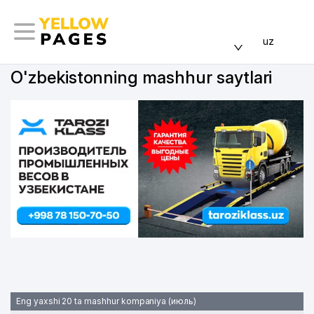
uz
O'zbekistonning mashhur saytlari
Eng yaxshi 20 ta mashhur kompaniya (июль)