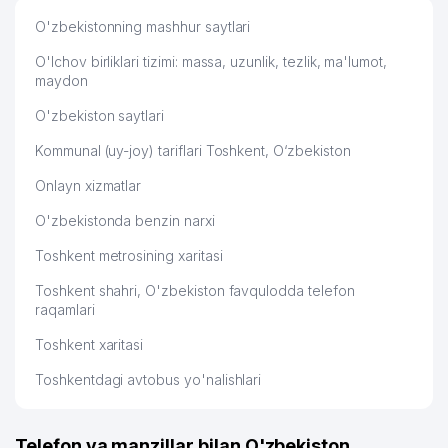
O'zbekistonning mashhur saytlari
O'lchov birliklari tizimi: massa, uzunlik, tezlik, ma'lumot,
maydon
O'zbekiston saytlari
Kommunal (uy-joy) tariflari Toshkent, O‘zbekiston
Onlayn xizmatlar
O'zbekistonda benzin narxi
Toshkent metrosining xaritasi
Toshkent shahri, O'zbekiston favqulodda telefon
raqamlari
Toshkent xaritasi
Toshkentdagi avtobus yo'nalishlari
Telefon va manzillar bilan O'zbekiston