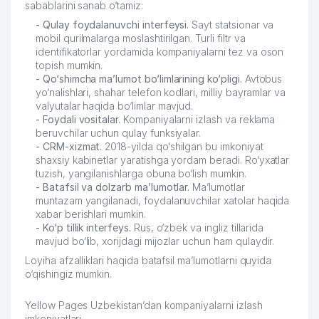
sabablarini sanab o‘tamiz:
- Qulay foydalanuvchi interfeysi.
Sayt statsionar va
mobil qurilmalarga moslashtirilgan. Turli filtr va
identifikatorlar yordamida kompaniyalarni tez va oson
topish mumkin.
- Qo‘shimcha ma’lumot bo‘limlarining ko‘pligi.
Avtobus
yo‘nalishlari, shahar telefon kodlari, milliy bayramlar va
valyutalar haqida bo‘limlar mavjud.
- Foydali vositalar.
Kompaniyalarni izlash va reklama
beruvchilar uchun qulay funksiyalar.
- CRM-xizmat.
2018-yilda qo‘shilgan bu imkoniyat
shaxsiy kabinetlar yaratishga yordam beradi. Ro‘yxatlar
tuzish, yangilanishlarga obuna bo‘lish mumkin.
- Batafsil va dolzarb ma’lumotlar.
Ma’lumotlar
muntazam yangilanadi, foydalanuvchilar xatolar haqida
xabar berishlari mumkin.
- Ko‘p tillik interfeys.
Rus, o‘zbek va ingliz tillarida
mavjud bo‘lib, xorijdagi mijozlar uchun ham qulaydir.
Loyiha afzalliklari haqida batafsil ma’lumotlarni quyida
o‘qishingiz mumkin.
Yellow Pages Uzbekistan’dan kompaniyalarni izlash
imkoniyatlari