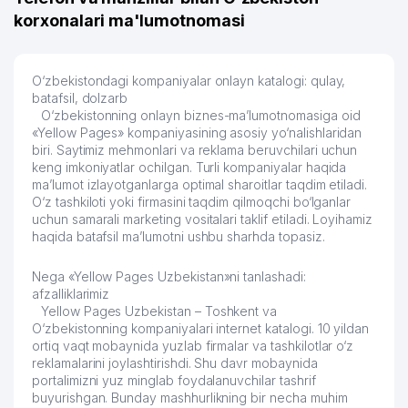
korxonalari ma'lumotnomasi
O‘zbekistondagi kompaniyalar onlayn katalogi: qulay,
batafsil, dolzarb
O‘zbekistonning onlayn biznes-ma’lumotnomasiga oid
«Yellow Pages» kompaniyasining asosiy yo‘nalishlaridan
biri. Saytimiz mehmonlari va reklama beruvchilari uchun
keng imkoniyatlar ochilgan. Turli kompaniyalar haqida
ma’lumot izlayotganlarga optimal sharoitlar taqdim etiladi.
O‘z tashkiloti yoki firmasini taqdim qilmoqchi bo‘lganlar
uchun samarali marketing vositalari taklif etiladi. Loyihamiz
haqida batafsil ma’lumotni ushbu sharhda topasiz.
Nega «Yellow Pages Uzbekistan»ni tanlashadi:
afzalliklarimiz
Yellow Pages Uzbekistan – Toshkent va
O‘zbekistonning kompaniyalari internet katalogi. 10 yildan
ortiq vaqt mobaynida yuzlab firmalar va tashkilotlar o‘z
reklamalarini joylashtirishdi. Shu davr mobaynida
portalimizni yuz minglab foydalanuvchilar tashrif
buyurishgan. Bunday mashhurlikning bir necha muhim