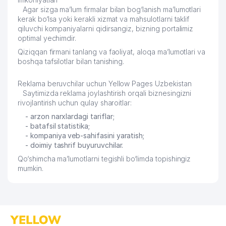
Agar sizga ma’lum firmalar bilan bog‘lanish ma’lumotlari
kerak bo‘lsa yoki kerakli xizmat va mahsulotlarni taklif
qiluvchi kompaniyalarni qidirsangiz, bizning portalimiz
optimal yechimdir.
Qiziqqan firmani tanlang va faoliyat, aloqa ma’lumotlari va
boshqa tafsilotlar bilan tanishing.
Reklama beruvchilar uchun Yellow Pages Uzbekistan
Saytimizda reklama joylashtirish orqali biznesingizni
rivojlantirish uchun qulay sharoitlar:
- arzon narxlardagi tariflar;
- batafsil statistika;
- kompaniya veb-sahifasini yaratish;
- doimiy tashrif buyuruvchilar.
Qo‘shimcha ma’lumotlarni tegishli bo‘limda topishingiz
mumkin.