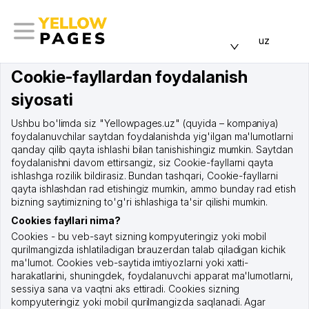
uz
Cookie-fayllardan foydalanish
siyosati
Ushbu bo'limda siz "Yellowpages.uz" (quyida – kompaniya)
foydalanuvchilar saytdan foydalanishda yig'ilgan ma'lumotlarni
qanday qilib qayta ishlashi bilan tanishishingiz mumkin. Saytdan
foydalanishni davom ettirsangiz, siz Cookie-fayllarni qayta
ishlashga rozilik bildirasiz. Bundan tashqari, Cookie-fayllarni
qayta ishlashdan rad etishingiz mumkin, ammo bunday rad etish
bizning saytimizning to'g'ri ishlashiga ta'sir qilishi mumkin.
Cookies fayllari nima?
Cookies - bu veb-sayt sizning kompyuteringiz yoki mobil
qurilmangizda ishlatiladigan brauzerdan talab qiladigan kichik
ma'lumot. Cookies veb-saytida imtiyozlarni yoki xatti-
harakatlarini, shuningdek, foydalanuvchi apparat ma'lumotlarni,
sessiya sana va vaqtni aks ettiradi. Cookies sizning
kompyuteringiz yoki mobil qurilmangizda saqlanadi. Agar