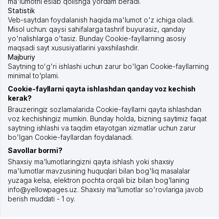
ma'lumotni eslab qolishga yordam beradi.
Statistik
Veb-saytdan foydalanish haqida ma'lumot o'z ichiga oladi.
Misol uchun: qaysi sahifalarga tashrif buyurasiz, qanday
yo'nalishlarga o'tasiz. Bunday Cookie-fayllarning asosiy
maqsadi sayt xususiyatlarini yaxshilashdir.
Majburiy
Saytning to'g'ri ishlashi uchun zarur bo'lgan Cookie-fayllarning
minimal to'plami.
Cookie-fayllarni qayta ishlashdan qanday voz kechish
kerak?
Brauzeringiz sozlamalarida Cookie-fayllarni qayta ishlashdan
voz kechishingiz mumkin. Bunday holda, bizning saytimiz faqat
saytning ishlashi va taqdim etayotgan xizmatlar uchun zarur
bo'lgan Cookie-fayllardan foydalanadi.
Savollar bormi?
Shaxsiy ma'lumotlaringizni qayta ishlash yoki shaxsiy
ma'lumotlar mavzusining huquqlari bilan bog'liq masalalar
yuzaga kelsa, elektron pochta orqali biz bilan bog'laning
info@yellowpages.uz. Shaxsiy ma'lumotlar so'rovlariga javob
berish muddati - 1 oy.