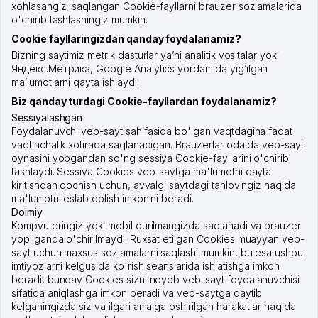
xohlasangiz, saqlangan Cookie-fayllarni brauzer sozlamalarida
o'chirib tashlashingiz mumkin.
Cookie fayllaringizdan qanday foydalanamiz?
Bizning saytimiz metrik dasturlar ya’ni analitik vositalar yoki
Яндекс.Метрика, Google Analytics yordamida yig’ilgan
ma’lumotlarni qayta ishlaydi.
Biz qanday turdagi Cookie-fayllardan foydalanamiz?
Sessiyalashgan
Foydalanuvchi veb-sayt sahifasida bo'lgan vaqtdagina faqat
vaqtinchalik xotirada saqlanadigan. Brauzerlar odatda veb-sayt
oynasini yopgandan so'ng sessiya Cookie-fayllarini o'chirib
tashlaydi. Sessiya Cookies veb-saytga ma'lumotni qayta
kiritishdan qochish uchun, avvalgi saytdagi tanlovingiz haqida
ma'lumotni eslab qolish imkonini beradi.
Doimiy
Kompyuteringiz yoki mobil qurilmangizda saqlanadi va brauzer
yopilganda o'chirilmaydi. Ruxsat etilgan Cookies muayyan veb-
sayt uchun maxsus sozlamalarni saqlashi mumkin, bu esa ushbu
imtiyozlarni kelgusida ko'rish seanslarida ishlatishga imkon
beradi, bunday Cookies sizni noyob veb-sayt foydalanuvchisi
sifatida aniqlashga imkon beradi va veb-saytga qaytib
kelganingizda siz va ilgari amalga oshirilgan harakatlar haqida