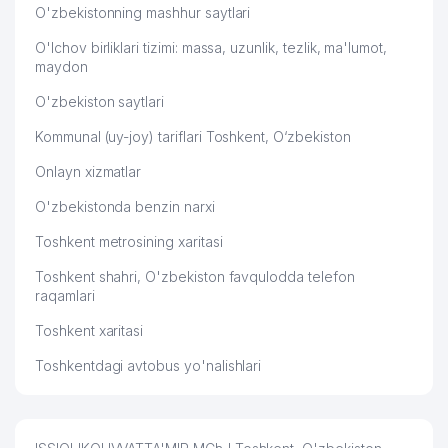
O'zbekistonning mashhur saytlari
KONDRATEVA ANNA YAKKA
51
212 м
TARTIBDAGI TADBIRKOR
O'lchov birliklari tizimi: massa, uzunlik, tezlik, ma'lumot,
maydon
52
MAX JUSTICE ADVOKATLIK FIRMASI
212 м
O'zbekiston saytlari
53
OXUS-TRAVEL MChJ
216 м
Kommunal (uy-joy) tariflari Toshkent, O‘zbekiston
54
HOLMURADOV DESIGN MChJ
219 м
Onlayn xizmatlar
55
KREATIV STUDIO KARAVAN MChJ
221 м
O'zbekistonda benzin narxi
56
ALMAZ YATER MChJ
221 м
Toshkent metrosining xaritasi
CREATIVE FINANCIAL SOLUTIONS
Toshkent shahri, O'zbekiston favqulodda telefon
57
227 м
MChJ
raqamlari
Toshkent xaritasi
TRINITY TRANSLATION XUSUSIY
58
227 м
KORXONASI
Toshkentdagi avtobus yo'nalishlari
VIVA MARIA CHOCOLATERIE
59
229 м
XUSUSIY KORXONASI
ULTRA LABARATORIES PRIVATE