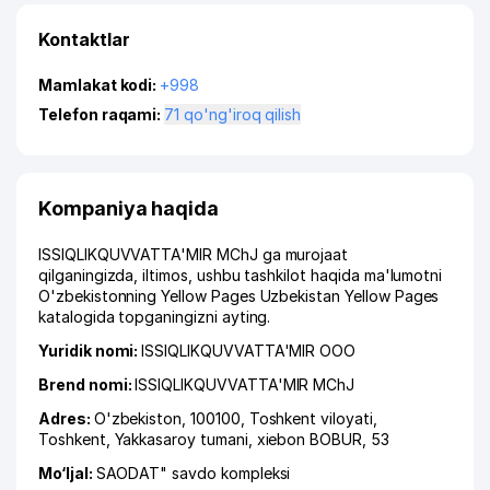
Kontaktlar
Mamlakat kodi:
+998
Telefon raqami:
71 qo'ng'iroq qilish
Kompaniya haqida
ISSIQLIKQUVVATTA'MIR MChJ ga murojaat
qilganingizda, iltimos, ushbu tashkilot haqida ma'lumotni
O'zbekistonning Yellow Pages Uzbekistan Yellow Pages
katalogida topganingizni ayting.
Yuridik nomi:
ISSIQLIKQUVVATTA'MIR ООО
Brend nomi:
ISSIQLIKQUVVATTA'MIR MChJ
Adres:
O'zbekiston, 100100,
Toshkent viloyati
,
Toshkent
,
Yakkasaroy tumani
,
xiеbon BOBUR
, 53
Mo‘ljal:
SAODAT" savdo kompleksi