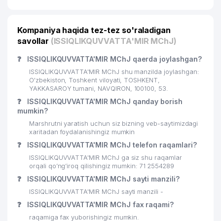
SHOSH CONTACT TRAVEL XUSUSIY
20
157 м
KORXONASI
Kompaniya haqida tez-tez so'raladigan
KREDO HIMOYA ADVOKATLIK
savollar
(ISSIQLIKQUVVATTA'MIR MChJ)
21
161 м
BYUROSI
❓
ISSIQLIKQUVVATTA'MIR MChJ qaerda joylashgan?
22
MEGACOM MChJ
165 м
ISSIQLIKQUVVATTA'MIR MChJ shu manzilda joylashgan:
O'zbekiston, Toshkent viloyati, TOSHKENT,
23
HAZRATKOM ShK
166 м
YAKKASAROY tumani, NAVQIRON, 100100, 53.
❓
ISSIQLIKQUVVATTA'MIR MChJ qanday borish
24
RASULOV I.I. MChJ
166 м
mumkin?
Marshrutni yaratish uchun siz bizning veb-saytimizdagi
25
VB GROUP MChJ
167 м
xaritadan foydalanishingiz mumkin
❓
26
ISSIQLIKQUVVATTA'MIR MChJ telefon raqamlari?
CITY PHARM MChJ
168 м
ISSIQLIKQUVVATTA'MIR MChJ ga siz shu raqamlar
FOREX CLUB-TASHKENT NODAVLAT
orqali qo’ng’iroq qilishingiz mumkin: 71 2554289
27
169 м
TA'LIM MUASSASASI
❓
ISSIQLIKQUVVATTA'MIR MChJ sayti manzili?
ISSIQLIKQUVVATTA'MIR MChJ sayti manzili -
28
CAKE LABORATORY MChJ
169 м
❓
ISSIQLIKQUVVATTA'MIR MChJ fax raqami?
29
WERTOOM MChJ
171 м
raqamiga fax yuborishingiz mumkin.