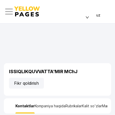
uz
ISSIQLIKQUVVATTA'MIR MChJ
Fikr qoldirish
Kontaktlar
Kompaniya haqida
Rubrikalar
Kalit so'zlar
Manzil x