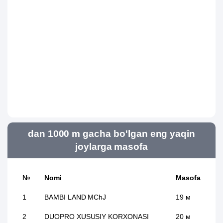
dan 1000 m gacha bo'lgan eng yaqin
joylarga masofa
№
Nomi
Masofa
1
BAMBI LAND MChJ
19 м
2
DUOPRO XUSUSIY KORXONASI
20 м