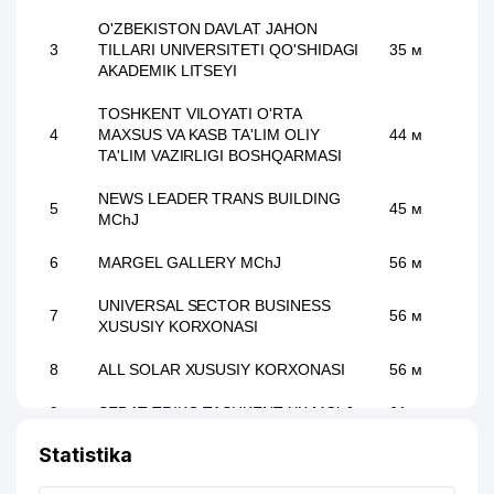
O'ZBEKISTON DAVLAT JAHON
3
TILLARI UNIVERSITETI QO'SHIDAGI
35 м
AKADEMIK LITSEYI
TOSHKENT VILOYATI O'RTA
4
MAXSUS VA KASB TA'LIM OLIY
44 м
TA'LIM VAZIRLIGI BOSHQARMASI
NEWS LEADER TRANS BUILDING
5
45 м
MChJ
6
MARGEL GALLERY MChJ
56 м
UNIVERSAL SECTOR BUSINESS
7
56 м
XUSUSIY KORXONASI
8
ALL SOLAR XUSUSIY KORXONASI
56 м
9
SEDAT TRIKO TASHKENT XK MChJ
61 м
Statistika
10
GREAT WALL CONSULTING MChJ
62 м