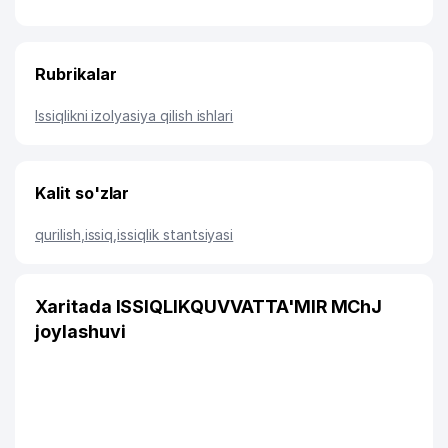
Rubrikalar
Issiqlikni izolyasiya qilish ishlari
Kalit so'zlar
qurilish
,
issiq
,
issiqlik stantsiyasi
Xaritada ISSIQLIKQUVVATTA'MIR MChJ
joylashuvi