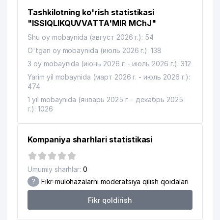
APOLLONIYA MEDICAL SERVICE
11
64 м
Tashkilotning ko'rish statistikasi
MChJ
"ISSIQLIKQUVVATTA'MIR MChJ"
QISHLOQ QURILISH BANK ATB
12
118 м
Shu oy mobaynida (август 2026 г.): 54
TOSHKENT VILOYATI FILIALI
O'tgan oy mobaynida (июль 2026 г.): 138
REGISTON STUDY NODAVLAT
13
3 oy mobaynida (июнь 2026 г. - июль 2026 г.): 312
125 м
TA'LIM MUASSASASI
Yarim yil mobaynida (март 2026 г. - июль 2026 г.):
474
TASHKENTSHAHARGAZ MARKAZIY
14
126 м
DISPECHERLIK XIZMATI
1 yil mobaynida (январь 2025 г. - декабрь 2025
г.): 1026
15
REGISTON PRINT MChJ
130 м
16
LUCHSHIY DEN MChJ
139 м
Kompaniya sharhlari statistikasi
17
EXPRESS STROY PROFI MChJ
144 м
Umumiy sharhlar:
0
OZARBAYJON MADANIYAT MARKAZI
18
155 м
?
Fikr-mulohazalarni moderatsiya qilish qoidalari
MARKAZI
Fikr qoldirish
CHIDAMLI KOMMUNALCHI SERVIS
19
156 м
UY-JOY MULK SHIRKATI