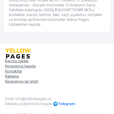
ISSIQLIKQUVVATTA'MIR MChJ Toshkent, O'zbekiston
60
233 м
VAKOLATXONA
mintaqasida – dolzarb ma’lumotlar O’zbekiston Sariq
Sahifalari katalogida. ISSIQLIKQUVVATTA'MIR MChJ:
61
REGISTON TRAVEL MChJ
233 м
kontaktlar, manzil, telefon, faks, sayt, joylashuv, mo’ljallar
va boshqa qo’shimcha ma’lumotlar Yellow Pages
Uzbekistan saytida.
62
PERFECT INSURANCE MChJ
234 м
63
VENKON GROUP MChJ
235 м
64
JOINT FASHION STYLE MChJ
235 м
UMUMIY O'RTA TA'LIM MAKTABI №
65
236 м
89
Barcha ruknlar
Kompaniya haqida
66
OPTIMAL EXPERT MChJ
236 м
Kontaktlar
Reklama
67
TOSHAFUS QK MChJ
237 м
Kompaniya qo'shish
68
PLATINUM-GOLD STAR MChJ
238 м
Email: info@yellowpages.uz
69
SIRKECHI TASHTEKSTIL XK MChJ
240 м
Reklama joylashtirish haqida
Telegram
70
AL BOIS QURILISH MChJ
240 м