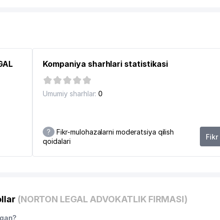
EGAL
Kompaniya sharhlari statistikasi
Umumiy sharhlar:
0
?
Fikr-mulohazalarni moderatsiya qilish
Fikr
qoidalari
llar
(NORTON LEGAL ADVOKATLIK FIRMASI)
hgan?