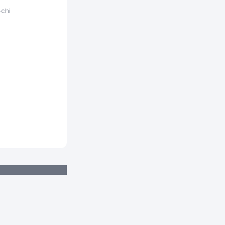
775 м
-chi
780 м
783 м
803 м
807 м
820 м
832 м
845 м
848 м
849 м
857 м
860 м