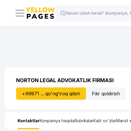
NORTON LEGAL ADVOKATLIK FIRMASI
+99871 ... qo'ng'iroq qilish
Fikr qoldirish
Kontaktlar
Kompaniya haqida
Rubrikalar
Kalit so'zlar
Manzil x