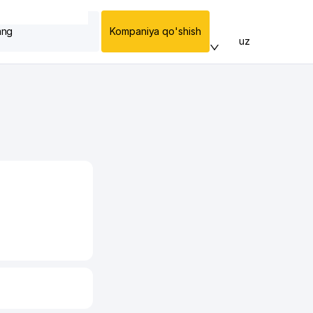
ang
Kompaniya qo'shish
uz