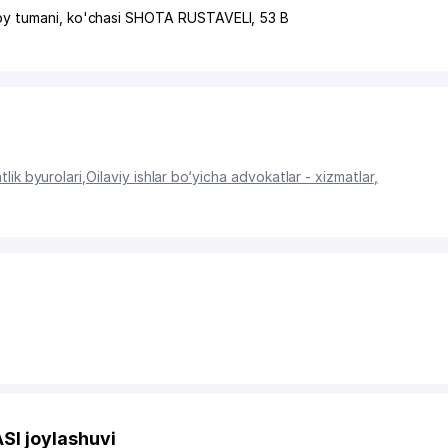
oy tumani
,
ko'chasi SHOTA RUSTAVELI
, 53 B
tlik byurolari
,
Oilaviy ishlar bo‘yicha advokatlar - xizmatlar
,
I joylashuvi