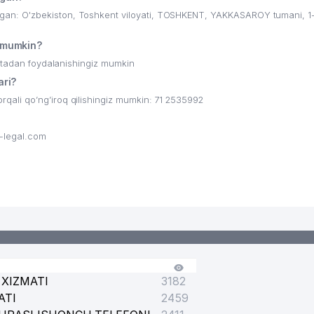
n: O'zbekiston, Toshkent viloyati, TOSHKENT, YAKKASAROY tumani, 1
 mumkin?
ritadan foydalanishingiz mumkin
ri?
ali qo’ng’iroq qilishingiz mumkin: 71 2535992
-legal.com
ММУНАЛЬНО-ЭКСПЛУАТАЦИОННОЕ BIRLASHMASI
XIZMATI
3182
ATI
2459