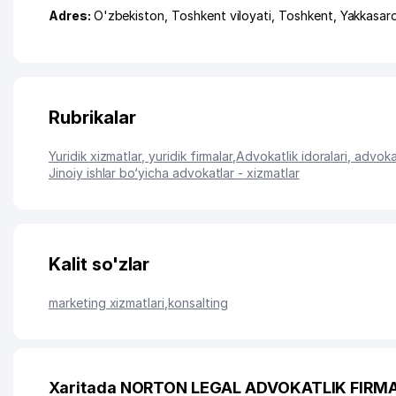
Adres:
O'zbekiston,
Toshkent viloyati
,
Toshkent
,
Yakkasar
Rubrikalar
Yuridik xizmatlar, yuridik firmalar
,
Advokatlik idoralari, advoka
Jinoiy ishlar bo‘yicha advokatlar - xizmatlar
Kalit so'zlar
marketing xizmatlari
,
konsalting
Xaritada NORTON LEGAL ADVOKATLIK FIRMAS