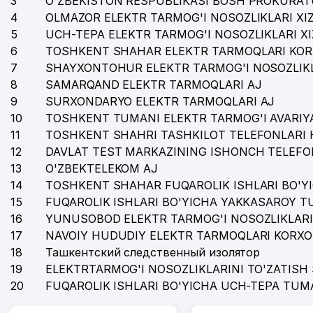
3
O'ZBEKISTON RESPUBLIKASI BOSH PROKURAT
4
35
OLMAZOR ELEKTR TARMOG'I NOSOZLIKLARI XI
TASHELEKTRONIK MChJ
5
UCH-TEPA ELEKTR TARMOG'I NOSOZLIKLARI X
36
DREAM DIZAYN GROUP MChJ
6
TOSHKENT SHAHAR ELEKTR TARMOQLARI KOR
7
SHAYXONTOHUR ELEKTR TARMOG'I NOSOZLIKL
37
GARANT TRAVEL MChJ
8
SAMARQAND ELEKTR TARMOQLARI AJ
38
PREMIUM COFFEE PROJECT MChJ
9
SURXONDARYO ELEKTR TARMOQLARI AJ
10
TOSHKENT TUMANI ELEKTR TARMOG'I AVARIYA
39
BORDUR TECHLONOLOGIES MChJ
11
TOSHKENT SHAHRI TASHKILOT TELEFONLARI 
12
DAVLAT TEST MARKAZINING ISHONCH TELEFO
40
ANTEX AJ
13
O'ZBEKTELEKOM AJ
41
KATTA TANAFFUS BILIMDON NODAVLAT TA'LIM MUAS
14
TOSHKENT SHAHAR FUQAROLIK ISHLARI BO'Y
15
FUQAROLIK ISHLARI BO'YICHA YAKKASAROY 
16
YUNUSOBOD ELEKTR TARMOG'I NOSOZLIKLARI
17
NAVOIY HUDUDIY ELEKTR TARMOQLARI KORXO
18
Ташкентский следственный изолятор
19
ELEKTRTARMOG'I NOSOZLIKLARINI TO'ZATISH 
20
FUQAROLIK ISHLARI BO'YICHA UCH-TEPA TUM