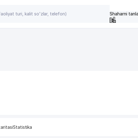
Shaharni tanl
aritasi
Statistika