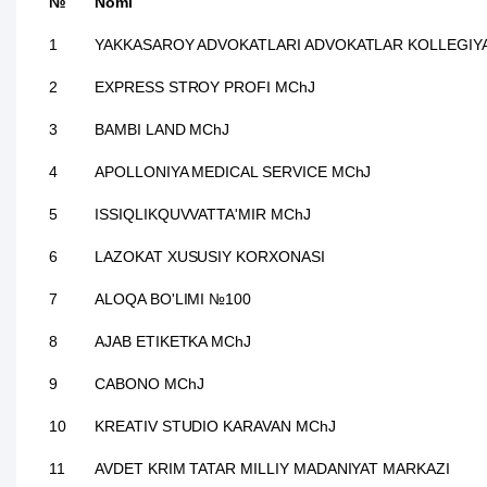
№
Nomi
1
YAKKASAROY ADVOKATLARI ADVOKATLAR KOLLEGIYA
2
EXPRESS STROY PROFI MChJ
3
BAMBI LAND MChJ
4
APOLLONIYA MEDICAL SERVICE MChJ
5
ISSIQLIKQUVVATTA'MIR MChJ
6
LAZOKAT XUSUSIY KORXONASI
7
ALOQA BO'LIMI №100
8
AJAB ETIKETKA MChJ
9
CABONO MChJ
10
KREATIV STUDIO KARAVAN MChJ
11
AVDET KRIM TATAR MILLIY MADANIYAT MARKAZI