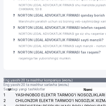
23
ELAN-EXPRESS MChJ
NORTON LEGAL ADVOKATLIK FIRMASI shu manzilda joylashga
CHIKMANI, 53 B.
24
NAMUNA-DIYOR XIIChK
❓
NORTON LEGAL ADVOKATLIK FIRMASI qanday borish
25
ELEKTRTARMOQQURILISH AJ
Marshrutni yaratish uchun siz bizning veb-saytimizdagi xa
❓
NORTON LEGAL ADVOKATLIK FIRMASI telefon raqamla
26
CRONOS GROUP MChJ
NORTON LEGAL ADVOKATLIK FIRMASI ga siz shu raqamlar orq
27
DIAMOND TOURS MChJ
❓
NORTON LEGAL ADVOKATLIK FIRMASI sayti manzili?
NORTON LEGAL ADVOKATLIK FIRMASI sayti manzili - norton
28
INTERNATIONAL LOGISTIC SERVICE MChJ
❓
NORTON LEGAL ADVOKATLIK FIRMASI fax raqami?
29
ТАШКЕНТСКОЕ ГОРОДСКОЕ ТЕРРИТОРИАЛЬНОЕ КО
raqamiga fax yuborishingiz mumkin.
30
ART VITRAJ MChJ
31
MAGIC CINEMA STUDIO MChJ
Eng yaxshi 20 ta mashhur kompaniya (июль)
32
ORKHIDEYEVS MChJ
Eng yaxshi 20 ta mashhur sarlavha (июль)
Saytdagi yangi tashkilotlar
№
Nomi
33
VET-PROFI MChJ
1
YASHNOBOD ELEKTR TARMOG'I NOSOZLIKLARI 
2
CHILONZOR ELEKTR TARMOG'I NOSOZLIK XIZM
34
JET'AIME CLASSIC XUSUSIY KORXONASI