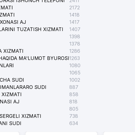
URASI ISHONCH TELEFONI
2411
ZMATI
2172
IZMATI
1418
XONASI AJ
1417
ARINI TUZATISH XIZMATI
1407
1398
1378
 XIZMATI
1286
HAQIDA MA'LUMOT BYUROSI
1263
NLARI
1080
1065
SASASI
ICHA SUDI
1002
TUMANLARARO SUDI
887
 XIZMATI
858
NASI AJ
818
805
SERGELI XIZMATI
738
ANI SUDI
634