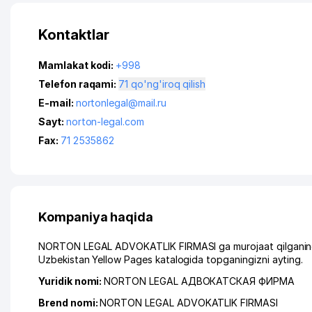
Kontaktlar
Mamlakat kodi:
+998
Telefon raqami:
71 qo'ng'iroq qilish
E-mail:
nortonlegal@mail.ru
Sayt:
norton-legal.com
Fax:
71 2535862
Kompaniya haqida
NORTON LEGAL ADVOKATLIK FIRMASI ga murojaat qilganingiz
Uzbekistan Yellow Pages katalogida topganingizni ayting.
Yuridik nomi:
NORTON LEGAL АДВОКАТСКАЯ ФИРМА
Brend nomi:
NORTON LEGAL ADVOKATLIK FIRMASI