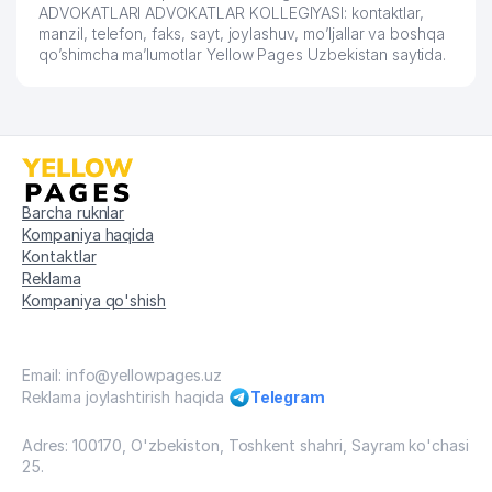
ADVOKATLARI ADVOKATLAR KOLLEGIYASI: kontaktlar,
TARTIBDAGI TADBIRKOR
manzil, telefon, faks, sayt, joylashuv, mo’ljallar va boshqa
qo’shimcha ma’lumotlar Yellow Pages Uzbekistan saytida.
69
CAKE LABORATORY MChJ
185 м
UMUMIY O'RTA TA'LIM MAKTABI №
70
187 м
89
71
DELTA RIELT SERVICE MChJ
200 м
72
ASKIYA DEHQON BOZORI AJ
203 м
Barcha ruknlar
Kompaniya haqida
73
VISTA RIM MChJ
204 м
Kontaktlar
Reklama
74
ELGA XIZMAT ASKIYA MChJ
204 м
Kompaniya qo'shish
UNIVERSAL SECTOR BUSINESS
75
206 м
XUSUSIY KORXONASI
Email: info@yellowpages.uz
Reklama joylashtirish haqida
Telegram
76
VOLCANO GAME MChJ
206 м
Adres: 100170, O'zbekiston, Toshkent shahri, Sayram ko'chasi
77
ISHONCH TERMO SERVIS MChJ
208 м
25.
78
PROMEAT GROUP CORP MChJ
210 м