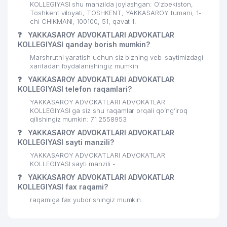
FIRMASI
KOLLEGIYASI shu manzilda joylashgan: O'zbekiston,
Toshkent viloyati, TOSHKENT, YAKKASAROY tumani, 1-
29
GOFRA PROGRESS MChJ
70 м
chi CHIKMANI, 100100, 51, qavat 1.
❓
YAKKASAROY ADVOKATLARI ADVOKATLAR
30
TECHNOGEN MChJ
70 м
KOLLEGIYASI qanday borish mumkin?
Marshrutni yaratish uchun siz bizning veb-saytimizdagi
31
LAST-MEDIA MChJ
95 м
xaritadan foydalanishingiz mumkin
❓
YAKKASAROY ADVOKATLARI ADVOKATLAR
32
ARENA AVTO TRANS SERVIS MChJ
96 м
KOLLEGIYASI telefon raqamlari?
33
EPIROC TASHKENT XK MChJ
99 м
YAKKASAROY ADVOKATLARI ADVOKATLAR
KOLLEGIYASI ga siz shu raqamlar orqali qo’ng’iroq
34
qilishingiz mumkin: 71 2558953
ALLIANCE TEXTILE MChJ
99 м
❓
YAKKASAROY ADVOKATLARI ADVOKATLAR
35
ELIT DEPOZIT MChJ
100 м
KOLLEGIYASI sayti manzili?
YAKKASAROY ADVOKATLARI ADVOKATLAR
36
EUROMED SYSTEMS MChJ
100 м
KOLLEGIYASI sayti manzili -
❓
YAKKASAROY ADVOKATLARI ADVOKATLAR
37
ELITA-TUR XUSUSIY KORXONASI
103 м
KOLLEGIYASI fax raqami?
38
FACTURA STUDIO FOTOSTUDIYASI
106 м
raqamiga fax yuborishingiz mumkin.
VIDERGEBURT O'ZBEKISTON
39
109 м