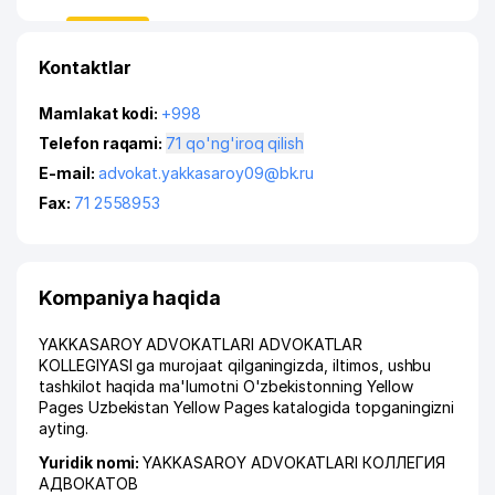
Kontaktlar
Mamlakat kodi:
+998
Telefon raqami:
71 qo'ng'iroq qilish
E-mail:
advokat.yakkasaroy09@bk.ru
Fax:
71 2558953
Kompaniya haqida
YAKKASAROY ADVOKATLARI ADVOKATLAR
KOLLEGIYASI ga murojaat qilganingizda, iltimos, ushbu
tashkilot haqida ma'lumotni O'zbekistonning Yellow
Pages Uzbekistan Yellow Pages katalogida topganingizni
ayting.
Yuridik nomi:
YAKKASAROY ADVOKATLARI КОЛЛЕГИЯ
АДВОКАТОВ