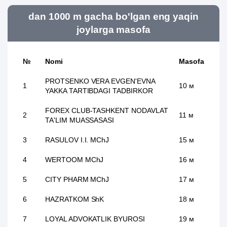
dan 1000 m gacha bo'lgan eng yaqin
joylarga masofa
№
Nomi
Masofa
PROTSENKO VERA EVGEN'EVNA
1
10 м
YAKKA TARTIBDAGI TADBIRKOR
FOREX CLUB-TASHKENT NODAVLAT
2
11 м
TA'LIM MUASSASASI
3
RASULOV I.I. MChJ
15 м
4
WERTOOM MChJ
16 м
5
CITY PHARM MChJ
17 м
6
HAZRATKOM ShK
18 м
7
LOYAL ADVOKATLIK BYUROSI
19 м