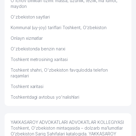
O'lchov birliklari tizimi: massa, uzunlik, tezlik, ma'lumot,
APOLLONIYA MEDICAL SERVICE
maydon
59
176 м
MChJ
O'zbekiston saytlari
60
KAMRON BUILDING MChJ
177 м
Kommunal (uy-joy) tariflari Toshkent, O‘zbekiston
61
SEDAT TRIKO TASHKENT XK MChJ
178 м
Onlayn xizmatlar
62
LUCHSHIY DEN MChJ
178 м
O'zbekistonda benzin narxi
63
ISSIQLIKQUVVATTA'MIR MChJ
180 м
Toshkent metrosining xaritasi
Toshkent shahri, O'zbekiston favqulodda telefon
64
MEGACOM MChJ
180 м
raqamlari
NAVOIY SHAHRI TEZ TIBBIY
65
180 м
Toshkent xaritasi
YORDAM MARKAZI
Toshkentdagi avtobus yo'nalishlari
KURILIN YAKKA TARTIBDAGI
66
181 м
TADBIRKOR
67
ALL SOLAR XUSUSIY KORXONASI
181 м
YAKKASAROY ADVOKATLARI ADVOKATLAR KOLLEGIYASI
Toshkent, O'zbekiston mintaqasida – dolzarb ma’lumotlar
KARLOVA VERONIKA
O’zbekiston Sariq Sahifalari katalogida. YAKKASAROY
68
ALEKSANDROVNA YAKKA
182 м