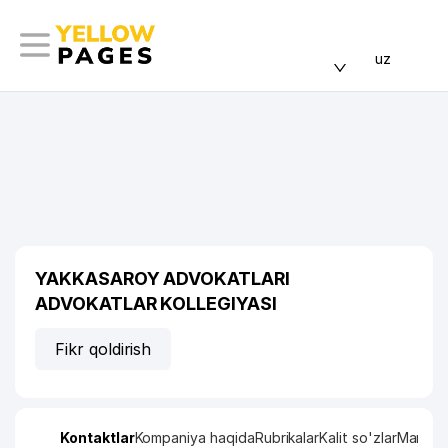
uz
YAKKASAROY ADVOKATLARI
ADVOKATLAR KOLLEGIYASI
Fikr qoldirish
Kontaktlar
Kompaniya haqida
Rubrikalar
Kalit so'zlar
Manzil x