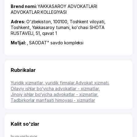
Brend nomi:
YAKKASAROY ADVOKATLARI
ADVOKATLAR KOLLEGIYASI
Adres:
O'zbekiston, 100100,
Toshkent viloyati
,
Toshkent
,
Yakkasaroy tumani
,
ko'chasi SHOTA
RUSTAVELI
, 51, qavat 1
Mo‘ljal:
, SAODAT" savdo kompleksi
Rubrikalar
Yuridik xizmatlar, yuridik firmalar
,
Advokat xizmati
,
Oilaviy ishlar bo‘yicha advokatlar - xizmatlar
,
Jinoiy ishlar bo‘yicha advokatlar - xizmatlar
,
Tadbirkorlar manfaati himoyasi - xizmatlar
Kalit so'zlar
huquqshunos