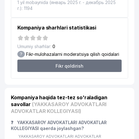
18
JOINT FASHION STYLE MChJ
56 м
1 yil mobaynida (январь 2025 г. - декабрь 2025
г.): 1194
19
REGISTON PRINT MChJ
56 м
20
VENKON GROUP MChJ
57 м
Kompaniya sharhlari statistikasi
21
TOSHAFUS QK MChJ
58 м
Umumiy sharhlar:
0
22
PLATINUM-GOLD STAR MChJ
59 м
?
Fikr-mulohazalarni moderatsiya qilish qoidalari
REGISTON STUDY NODAVLAT
23
61 м
Fikr qoldirish
TA'LIM MUASSASASI
GOLDEN STEPPES TRAVEL AND
24
64 м
TRANSPORT MChJ
Kompaniya haqida tez-tez so'raladigan
25
AL BOIS QURILISH MChJ
64 м
savollar
(YAKKASAROY ADVOKATLARI
26
SIRKECHI TASHTEKSTIL XK MChJ
65 м
ADVOKATLAR KOLLEGIYASI)
27
ECOBOND INDUSTRY MChJ
68 м
❓
YAKKASAROY ADVOKATLARI ADVOKATLAR
KOLLEGIYASI qaerda joylashgan?
NORTON LEGAL ADVOKATLIK
28
YAKKASAROY ADVOKATLARI ADVOKATLAR
69 м