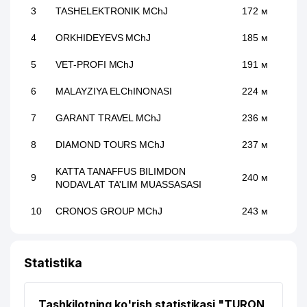
3
TASHELEKTRONIK MChJ
172 м
4
ORKHIDEYEVS MChJ
185 м
5
VET-PROFI MChJ
191 м
6
MALAYZIYA ELChINONASI
224 м
7
GARANT TRAVEL MChJ
236 м
8
DIAMOND TOURS MChJ
237 м
KATTA TANAFFUS BILIMDON
9
240 м
NODAVLAT TA'LIM MUASSASASI
10
CRONOS GROUP MChJ
243 м
11
PREMIUM COFFEE PROJECT MChJ
303 м
Statistika
JET'AIME CLASSIC XUSUSIY
12
327 м
KORXONASI
Tashkilotning ko'rish statistikasi "TURON
13
NAMUNA-DIYOR XIIChK
381 м