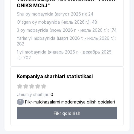
ONIKS MChJ"
O'ZBEKISTON RESPUBLIKASI IIV
Shu oy mobaynida (август 2026 г.): 24
14
MODDIY-TEXNIK VA HARBIY
385 м
O'tgan oy mobaynida (июль 2026 г.): 48
TA'MINOTI BOSHQARMASI
3 oy mobaynida (июнь 2026 г. - июль 2026 г.): 174
15
ELAN-EXPRESS MChJ
388 м
Yarim yil mobaynida (март 2026 г. - июль 2026 г.):
282
16
OCEAN-SEEFOOD MChJ
391 м
1 yil mobaynida (январь 2025 г. - декабрь 2025
TOSHKENT VILOYAT PEDAGOGLARNI
г.): 702
17
QAYTA TAYYORLASH VA MALAKASINI
421 м
OSHIRISH INSTITUTI
Kompaniya sharhlari statistikasi
18
ELEKTRTARMOQQURILISH AJ
433 м
19
CORRIDA FOOD OILAVIY KORXONASI
474 м
Umumiy sharhlar:
0
?
Fikr-mulohazalarni moderatsiya qilish qoidalari
20
ASIA ADVENTURES MChJ
485 м
Fikr qoldirish
MARCO POLO TRANSPORTATION
21
528 м
MChJ
22
QUYOSH-KONSAL MChJ
532 м