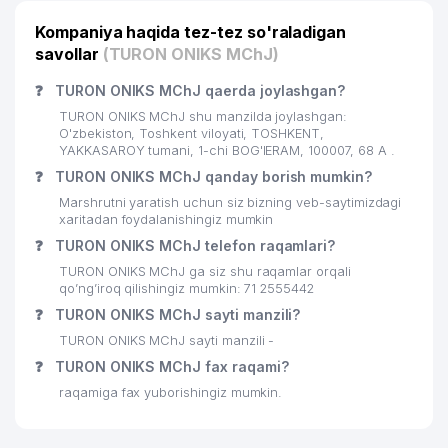
Kompaniya haqida tez-tez so'raladigan
23
KEY SOLUTIONS MChJ
535 м
savollar
(TURON ONIKS MChJ)
O'ZBEKISTON EVREY MILLIY
24
563 м
❓
TURON ONIKS MChJ qaerda joylashgan?
MADANIYAT MARKAZI
TURON ONIKS MChJ shu manzilda joylashgan:
AVDET KRIM TATAR MILLIY
O'zbekiston, Toshkent viloyati, TOSHKENT,
25
568 м
MADANIYAT MARKAZI
YAKKASAROY tumani, 1-chi BOG'IERAM, 100007, 68 А .
❓
TURON ONIKS MChJ qanday borish mumkin?
26
DREAM DIZAYN GROUP MChJ
568 м
Marshrutni yaratish uchun siz bizning veb-saytimizdagi
xaritadan foydalanishingiz mumkin
27
ART VITRAJ MChJ
582 м
❓
TURON ONIKS MChJ telefon raqamlari?
DAVR BANK XUSUSIY AKSIYADORLIK
TURON ONIKS MChJ ga siz shu raqamlar orqali
28
594 м
TIJORAT BANK YAKKASAROY FILIALI
qo’ng’iroq qilishingiz mumkin: 71 2555442
❓
TURON ONIKS MChJ sayti manzili?
SERGO-DENTAL PLUS XUSUSIY
29
599 м
TURON ONIKS MChJ sayti manzili -
KORXONASI
❓
TURON ONIKS MChJ fax raqami?
BANGLADESH XALQ RESPUBLIKASI
30
604 м
raqamiga fax yuborishingiz mumkin.
ELChINONASI
31
ANDIJONKABEL QK AJ
605 м