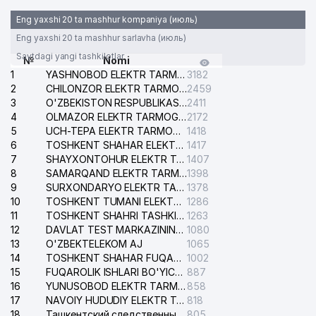
Eng yaxshi 20 ta mashhur kompaniya (июль)
GAZ PECHKA TA'MIRI XUSUSIY
32
608 м
KORXONASI
Eng yaxshi 20 ta mashhur sarlavha (июль)
Saytdagi yangi tashkilotlar
№
Nomi
33
IHTIO SERVIS-SO MChJ
635 м
1
YASHNOBOD ELEKTR TARMOG'I NOSOZLIKLARI XIZMATI
3182
2
CHILONZOR ELEKTR TARMOG'I NOSOZLIK XIZMATI
2459
IMKONIYATI CHEKLANGAN BOLALAR
3
O'ZBEKISTON RESPUBLIKASI BOSH PROKURATURASI ISHONCH TELEFONI
2411
34
UCHUN 25-chi SONLI
640 м
4
OLMAZOR ELEKTR TARMOG'I NOSOZLIKLARI XIZMATI
2172
IXTISOSLASHGAN MAKTAB
5
UCH-TEPA ELEKTR TARMOG'I NOSOZLIKLARI XIZMATI
1418
6
O'ZBEKISTON ME'MORLAR
TOSHKENT SHAHAR ELEKTR TARMOQLARI KORXONASI AJ
1417
35
649 м
UYUSHMASI
7
SHAYXONTOHUR ELEKTR TARMOG'I NOSOZLIKLARINI TUZATISH XIZMATI
1407
8
SAMARQAND ELEKTR TARMOQLARI AJ
1398
ТАШКЕНТСКОЕ ГОРОДСКОЕ
9
SURXONDARYO ELEKTR TARMOQLARI AJ
1378
ТЕРРИТОРИАЛЬНОЕ
10
TOSHKENT TUMANI ELEKTR TARMOG'I AVARIYA XIZMATI
1286
36
651 м
КОММУНАЛЬНО-
11
TOSHKENT SHAHRI TASHKILOT TELEFONLARI HAQIDA MA'LUMOT BYUROSI
1263
ЭКСПЛУАТАЦИОННОЕ BIRLASHMASI
12
DAVLAT TEST MARKAZINING ISHONCH TELEFONLARI
1080
13
O'ZBEKTELEKOM AJ
1065
FAYSEL KONSTRUKTION LOGISTIK
14
TOSHKENT SHAHAR FUQAROLIK ISHLARI BO'YICHA SUDI
1002
37
651 м
MChJ
15
FUQAROLIK ISHLARI BO'YICHA YAKKASAROY TUMANLARARO SUDI
887
16
YUNUSOBOD ELEKTR TARMOG'I NOSOZLIKLARI XIZMATI
858
38
CABONO MChJ
663 м
17
NAVOIY HUDUDIY ELEKTR TARMOQLARI KORXONASI AJ
818
18
Ташкентский следственный изолятор
805