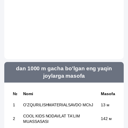
dan 1000 m gacha bo'lgan eng yaqin
joylarga masofa
№
Nomi
Masofa
1
O'ZQURILISHMATERIALSAVDO MChJ
13 м
COOL KIDS NODAVLAT TA'LIM
2
142 м
MUASSASASI