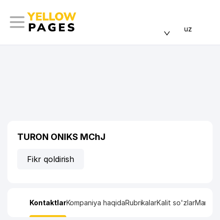
uz
TURON ONIKS MChJ
Fikr qoldirish
Kontaktlar
Kompaniya haqida
Rubrikalar
Kalit so'zlar
Manzil x