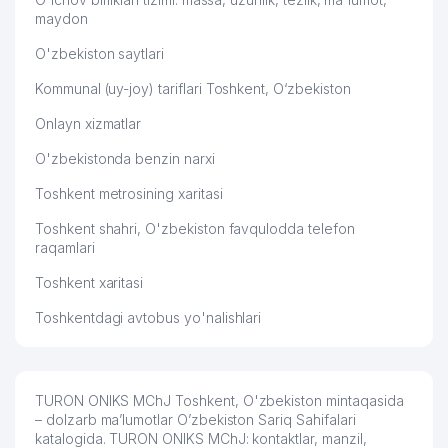
49
CARAVAN GROUP MChJ
788 м
maydon
APOLLONIYA MEDICAL SERVICE
O'zbekiston saytlari
50
803 м
MChJ
Kommunal (uy-joy) tariflari Toshkent, O‘zbekiston
M.ULUG'BEK NOMLI TOSHKENT
51
823 м
Onlayn xizmatlar
XALQARO MAKTABI
O'zbekistonda benzin narxi
52
ISSIQLIKQUVVATTA'MIR MChJ
833 м
Toshkent metrosining xaritasi
53
ANTI-KORROZIYA SERVICE MChJ
839 м
Toshkent shahri, O'zbekiston favqulodda telefon
54
BAMBI LAND MChJ
851 м
raqamlari
55
ART HOTELS MChJ
854 м
Toshkent xaritasi
Toshkentdagi avtobus yo'nalishlari
56
PAXTASANOAT ILMIY MARKAZI AJ
899 м
RESPUBLIKA IXTISOSLASHTIRILGAN
57
906 м
XOREOGRAFIYA MAKTAB INTERNATI
TURON ONIKS MChJ Toshkent, O'zbekiston mintaqasida
58
DILRUZ MChJ
907 м
– dolzarb ma’lumotlar O’zbekiston Sariq Sahifalari
katalogida. TURON ONIKS MChJ: kontaktlar, manzil,