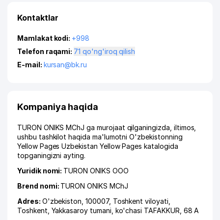
Kontaktlar
Mamlakat kodi:
+998
Telefon raqami:
71 qo'ng'iroq qilish
E-mail:
kursan@bk.ru
Kompaniya haqida
TURON ONIKS MChJ ga murojaat qilganingizda, iltimos,
ushbu tashkilot haqida ma'lumotni O'zbekistonning
Yellow Pages Uzbekistan Yellow Pages katalogida
topganingizni ayting.
Yuridik nomi:
TURON ONIKS ООО
Brend nomi:
TURON ONIKS MChJ
Adres:
O'zbekiston, 100007,
Toshkent viloyati
,
Toshkent
,
Yakkasaroy tumani
,
ko'chasi TAFAKKUR
, 68 А