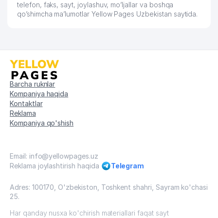
59
FOTOEFFEKT MChJ
911 м
telefon, faks, sayt, joylashuv, mo’ljallar va boshqa
qo’shimcha ma’lumotlar Yellow Pages Uzbekistan saytida.
60
EXPRESS STROY PROFI MChJ
933 м
61
HIGH STAND TOURS MChJ
942 м
YAKKASAROY ADVOKATLARI
62
970 м
ADVOKATLAR KOLLEGIYASI
Barcha ruknlar
ANVAR'S GUESTS OILAVIY
63
978 м
Kompaniya haqida
KORXONASI
Kontaktlar
Reklama
Kompaniya qo'shish
Email: info@yellowpages.uz
Reklama joylashtirish haqida
Telegram
Adres: 100170, O'zbekiston, Toshkent shahri, Sayram ko'chasi
25.
Har qanday nusxa ko'chirish materiallari faqat sayt