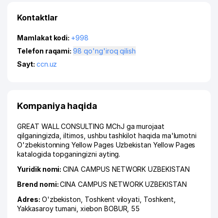
Kontaktlar
Mamlakat kodi:
+998
Telefon raqami:
98 qo'ng'iroq qilish
Sayt:
ccn.uz
Kompaniya haqida
GREAT WALL CONSULTING MChJ ga murojaat
qilganingizda, iltimos, ushbu tashkilot haqida ma'lumotni
O'zbekistonning Yellow Pages Uzbekistan Yellow Pages
katalogida topganingizni ayting.
Yuridik nomi:
CINA CAMPUS NETWORK UZBEKISTAN
Brend nomi:
CINA CAMPUS NETWORK UZBEKISTAN
Adres:
O'zbekiston,
Toshkent viloyati
,
Toshkent
,
Yakkasaroy tumani
,
xiеbon BOBUR
, 55