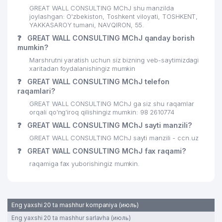
GREAT WALL CONSULTING MChJ shu manzilda
26
ANTI-KORROZIYA SERVICE MChJ
699 м
joylashgan: O'zbekiston, Toshkent viloyati, TOSHKENT,
YAKKASAROY tumani, NAVQIRON, 55.
27
ORKHIDEYEVS MChJ
718 м
❓
GREAT WALL CONSULTING MChJ qanday borish
mumkin?
TOSHKENT TEKSTIL VA ENGIL
28
719 м
Marshrutni yaratish uchun siz bizning veb-saytimizdagi
SANOAT INSTITUTI
xaritadan foydalanishingiz mumkin
❓
GREAT WALL CONSULTING MChJ telefon
29
TASHELEKTRONIK MChJ
728 м
raqamlari?
30
VET-PROFI MChJ
735 м
GREAT WALL CONSULTING MChJ ga siz shu raqamlar
orqali qo’ng’iroq qilishingiz mumkin: 98 2610774
31
GARANT TRAVEL MChJ
738 м
❓
GREAT WALL CONSULTING MChJ sayti manzili?
GREAT WALL CONSULTING MChJ sayti manzili - ccn.uz
32
PREMIUM COFFEE PROJECT MChJ
742 м
❓
GREAT WALL CONSULTING MChJ fax raqami?
33
PROMOTION MChJ
758 м
raqamiga fax yuborishingiz mumkin.
34
MODERN MEDICINE ALLIANCE MChJ
796 м
INTERNATIONAL LOGISTIC SERVICE
35
839 м
Eng yaxshi 20 ta mashhur kompaniya (июль)
MChJ
Eng yaxshi 20 ta mashhur sarlavha (июль)