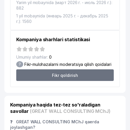
Yarim yil mobaynida (март 2026 г. - июль 2026 г.):
882
17
ELAN-EXPRESS MChJ
595 м
1 yil mobaynida (январь 2025 г. - декабрь 2025
18
ELEKTRTARMOQQURILISH AJ
595 м
г.): 1560
19
NAMUNA-DIYOR XIIChK
600 м
Kompaniya sharhlari statistikasi
M.ULUG'BEK NOMLI TOSHKENT
20
615 м
XALQARO MAKTABI
Umumiy sharhlar:
0
ТАШКЕНТСКОЕ ГОРОДСКОЕ
?
Fikr-mulohazalarni moderatsiya qilish qoidalari
ТЕРРИТОРИАЛЬНОЕ
21
626 м
КОММУНАЛЬНО-
Fikr qoldirish
ЭКСПЛУАТАЦИОННОЕ BIRLASHMASI
22
ART VITRAJ MChJ
642 м
23
CRONOS GROUP MChJ
655 м
Kompaniya haqida tez-tez so'raladigan
savollar
(GREAT WALL CONSULTING MChJ)
24
DIAMOND TOURS MChJ
660 м
❓
GREAT WALL CONSULTING MChJ qaerda
JET'AIME CLASSIC XUSUSIY
25
682 м
joylashgan?
KORXONASI