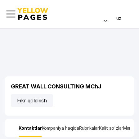
uz
GREAT WALL CONSULTING MChJ
Fikr qoldirish
Kontaktlar
Kompaniya haqida
Rubrikalar
Kalit so'zlar
Manzil x