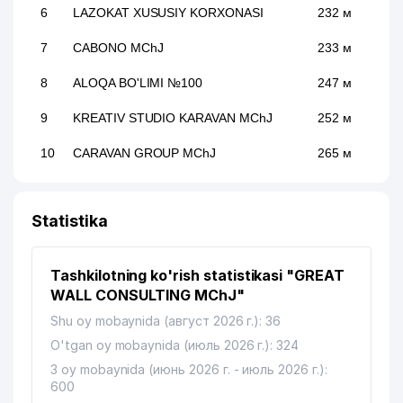
6
LAZOKAT XUSUSIY KORXONASI
232 м
7
CABONO MChJ
233 м
8
ALOQA BO'LIMI №100
247 м
9
KREATIV STUDIO KARAVAN MChJ
252 м
10
CARAVAN GROUP MChJ
265 м
11
DILRUZ MChJ
330 м
Statistika
AVDET KRIM TATAR MILLIY
12
362 м
MADANIYAT MARKAZI
Tashkilotning ko'rish statistikasi "GREAT
O'ZBEKISTON EVREY MILLIY
13
365 м
MADANIYAT MARKAZI
WALL CONSULTING MChJ"
Shu oy mobaynida (август 2026 г.): 36
14
QUYOSH-KONSAL MChJ
377 м
O'tgan oy mobaynida (июль 2026 г.): 324
15
MH TEXTILE CONSULTING MChJ
420 м
3 oy mobaynida (июнь 2026 г. - июль 2026 г.):
600
16
AJAB ETIKETKA MChJ
499 м