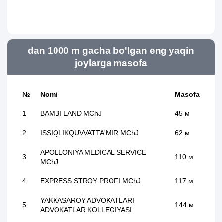
dan 1000 m gacha bo'lgan eng yaqin
joylarga masofa
№
Nomi
Masofa
1
BAMBI LAND MChJ
45 м
2
ISSIQLIKQUVVATTA'MIR MChJ
62 м
APOLLONIYA MEDICAL SERVICE
3
110 м
MChJ
4
EXPRESS STROY PROFI MChJ
117 м
YAKKASAROY ADVOKATLARI
5
144 м
ADVOKATLAR KOLLEGIYASI