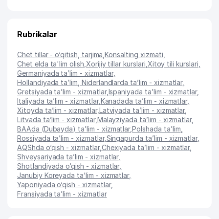
Rubrikalar
Chet tillar - o‘qitish, tarjima
,
Konsalting xizmati
,
Chet elda ta'lim olish
,
Xorijiy tillar kurslari
,
Xitoy tili kurslari
,
Germaniyada ta’lim - xizmatlar
,
Hollandiyada ta’lim, Niderlandlarda ta’lim - xizmatlar
,
Gretsiyada ta’lim - xizmatlar
,
Ispaniyada ta’lim - xizmatlar
,
Italiyada ta’lim - xizmatlar
,
Kanadada ta’lim - xizmatlar
,
Xitoyda ta’lim - xizmatlar
,
Latviyada ta’lim - xizmatlar
,
Litvada ta’lim - xizmatlar
,
Malayziyada ta’lim - xizmatlar
,
BAAda (Dubayda) ta’lim - xizmatlar
,
Polshada ta’lim
,
Rossiyada ta’lim - xizmatlar
,
Singapurda ta’lim - xizmatlar
,
AQShda o‘qish - xizmatlar
,
Chexiyada ta’lim - xizmatlar
,
Shveysariyada ta’lim - xizmatlar
,
Shotlandiyada o‘qish - xizmatlar
,
Janubiy Koreyada ta’lim - xizmatlar
,
Yaponiyada o‘qish - xizmatlar
,
Fransiyada ta’lim - xizmatlar