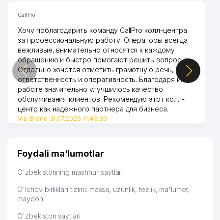
CallPro
Хочу поблагодарить команду CallPro колл-центра
за профессиональную работу. Операторы всегда
вежливые, внимательно относятся к каждому
обращению и быстро помогают решить вопросы.
Отдельно хочется отметить грамотную речь,
ответственность и оперативность. Благодаря их
работе значительно улучшилось качество
обслуживания клиентов. Рекомендую этот колл-
центр как надежного партнера для бизнеса.
Vip Brand 31.07.2026 11:43:39
Foydali ma'lumotlar
O'zbekistonning mashhur saytlari
O'lchov birliklari tizimi: massa, uzunlik, tezlik, ma'lumot,
maydon
O'zbekiston saytlari