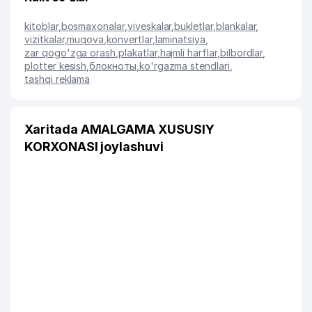
kitoblar
,
bosmaxonalar
,
viveskalar
,
bukletlar
,
blankalar
,
vizitkalar
,
muqova
,
konvertlar
,
laminatsiya
,
zar qogo'zga orash
,
plakatlar
,
hajmli harflar
,
bilbordlar
,
plotter kesish
,
блокноты
,
ko'rgazma stendlari
,
tashqi reklama
Xaritada AMALGAMA XUSUSIY
KORXONASI joylashuvi