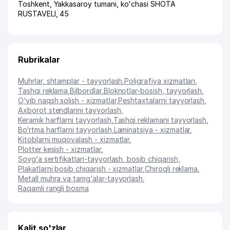
Toshkent
,
Yakkasaroy tumani
,
ko'chasi SHOTA
RUSTAVELI
, 45
Rubrikalar
Muhrlar, shtamplar - tayyorlash
,
Poligrafiya xizmatlari
,
Tashqi reklama
,
Bilbordlar
,
Bloknotlar-bosish, tayyorlash
,
O‘yib naqsh solish - xizmatlar
,
Peshtaxtalarni tayyorlash
,
Axborot stendlarini tayyorlash
,
Keramik harflarni tayyorlash
,
Tashqi reklamani tayyorlash
,
Bo‘rtma harflarni tayyorlash
,
Laminatsiya - xizmatlar
,
Kitoblarni muqovalash - xizmatlar
,
Plotter kesish - xizmatlar
,
Sovg‘a sertifikatlari-tayyorlash, bosib chiqarish
,
Plakatlarni bosib chiqarish - xizmatlar
,
Chiroqli reklama
,
Metall muhra va tamg‘alar-tayyorlash
,
Raqamli rangli bosma
Kalit so'zlar