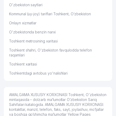
55
ARMADO LUXE GROUP MChJ
490 м
O'zbekiston saytlari
Kommunal (uy-joy) tariflari Toshkent, O‘zbekiston
FOREX CLUB-TASHKENT NODAVLAT
56
490 м
TA'LIM MUASSASASI
Onlayn xizmatlar
PROTSENKO VERA EVGEN'EVNA
57
492 м
O'zbekistonda benzin narxi
YAKKA TARTIBDAGI TADBIRKOR
Toshkent metrosining xaritasi
58
ISSIQLIK DUNYOSI MChJ
494 м
Toshkent shahri, O'zbekiston favqulodda telefon
YAKKASAROY ADVOKATLARI
raqamlari
59
501 м
ADVOKATLAR KOLLEGIYASI
Toshkent xaritasi
60
MAIN IDEA GROUP MChJ
511 м
Toshkentdagi avtobus yo'nalishlari
O'ZQURILISHMATERIALSAVDO
61
513 м
MChJ
AMALGAMA XUSUSIY KORXONASI Toshkent, O'zbekiston
KRICHAGINA A.A. YAKKA
62
538 м
mintaqasida – dolzarb ma’lumotlar O’zbekiston Sariq
TARTIBDAGI TADBIRKOR
Sahifalari katalogida. AMALGAMA XUSUSIY KORXONASI:
kontaktlar, manzil, telefon, faks, sayt, joylashuv, mo’ljallar
63
PEREVODI №1 MChJ
540 м
va boshqa qo’shimcha ma’lumotlar Yellow Pages