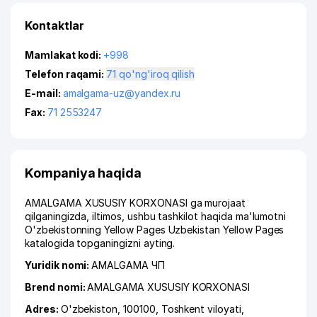
Kontaktlar
Mamlakat kodi:
+998
Telefon raqami:
71 qo'ng'iroq qilish
E-mail:
amalgama-uz@yandex.ru
Fax:
71 2553247
Kompaniya haqida
AMALGAMA XUSUSIY KORXONASI ga murojaat
qilganingizda, iltimos, ushbu tashkilot haqida ma'lumotni
O'zbekistonning Yellow Pages Uzbekistan Yellow Pages
katalogida topganingizni ayting.
Yuridik nomi:
AMALGAMA ЧП
Brend nomi:
AMALGAMA XUSUSIY KORXONASI
Adres:
O'zbekiston, 100100,
Toshkent viloyati
,