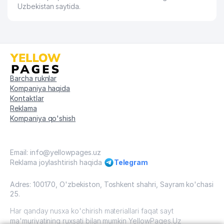
Uzbekistan saytida.
COOL KIDS NODAVLAT TA'LIM
64
541 м
MUASSASASI
65
ELAINE TRAVEL MChJ
544 м
HUMSON BULOQ SANATORIUM
66
545 м
MChJ
Barcha ruknlar
67
HFG HOTEL MANAGEMENT MChJ
546 м
Kompaniya haqida
Kontaktlar
68
ARENA AVTO TRANS SERVIS MChJ
548 м
Reklama
Kompaniya qo'shish
69
JOINT FASHION STYLE MChJ
557 м
70
TOSHAFUS QK MChJ
559 м
Email: info@yellowpages.uz
Reklama joylashtirish haqida
Telegram
GOLDEN STEPPES TRAVEL AND
71
565 м
TRANSPORT MChJ
Adres: 100170, O'zbekiston, Toshkent shahri, Sayram ko'chasi
O'ZBEKISTON RESPUBLIKASI IIV
25.
72
MODDIY-TEXNIK VA HARBIY
566 м
Har qanday nusxa ko'chirish materiallari faqat sayt
TA'MINOTI BOSHQARMASI
ma'muriyatining ruxsati bilan mumkin YellowPages.Uz