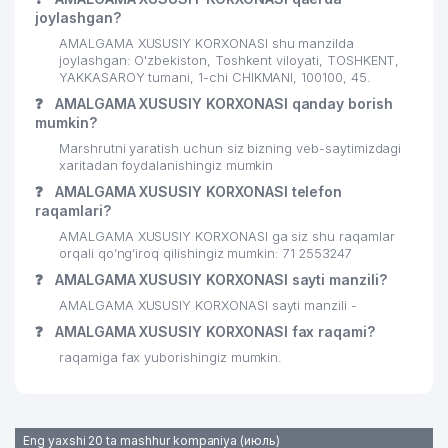
MChJ
joylashgan?
26
ISSIQLIKQUVVATTA'MIR MChJ
337 м
AMALGAMA XUSUSIY KORXONASI shu manzilda
joylashgan: O'zbekiston, Toshkent viloyati, TOSHKENT,
27
YAKKASAROY tumani, 1-chi CHIKMANI, 100100, 45.
GARANT TRAVEL MChJ
341 м
❓
AMALGAMA XUSUSIY KORXONASI qanday borish
LAINTEX VETERANI S.A.
mumkin?
28
343 м
VAKOLATXONA
Marshrutni yaratish uchun siz bizning veb-saytimizdagi
xaritadan foydalanishingiz mumkin
29
ART VITRAJ MChJ
347 м
❓
AMALGAMA XUSUSIY KORXONASI telefon
raqamlari?
30
PREMIUM COFFEE PROJECT MChJ
350 м
AMALGAMA XUSUSIY KORXONASI ga siz shu raqamlar
31
ORKHIDEYEVS MChJ
354 м
orqali qo’ng’iroq qilishingiz mumkin: 71 2553247
❓
AMALGAMA XUSUSIY KORXONASI sayti manzili?
32
BAMBI LAND MChJ
356 м
AMALGAMA XUSUSIY KORXONASI sayti manzili -
❓
33
AMALGAMA XUSUSIY KORXONASI fax raqami?
ALOQA BO'LIMI №100
357 м
raqamiga fax yuborishingiz mumkin.
34
TASHELEKTRONIK MChJ
360 м
35
ISHONCH TERMO SERVIS MChJ
363 м
Eng yaxshi 20 ta mashhur kompaniya (июль)