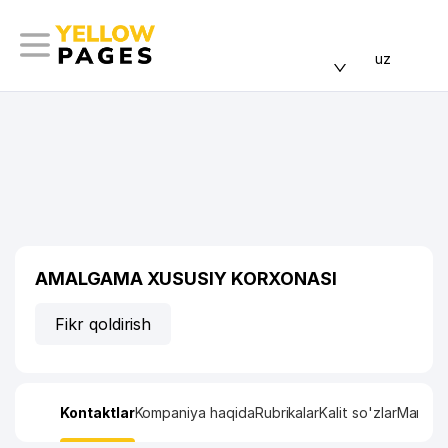
uz
AMALGAMA XUSUSIY KORXONASI
Fikr qoldirish
Kontaktlar
Kompaniya haqida
Rubrikalar
Kalit so'zlar
Manzil x