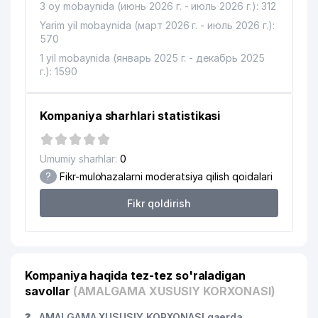
3 oy mobaynida (июнь 2026 г. - июль 2026 г.): 312
15
KONTRAST ADVOKATLIK BYUROSI
230 м
Yarim yil mobaynida (март 2026 г. - июль 2026 г.):
570
16
KREATIV STUDIO KARAVAN MChJ
257 м
1 yil mobaynida (январь 2025 г. - декабрь 2025
17
EXPERT SYSTEMS MChJ
265 м
г.): 1590
18
GLOBEX-MED-FARM MChJ
267 м
Kompaniya sharhlari statistikasi
19
CRONOS GROUP MChJ
271 м
20
DIAMOND TOURS MChJ
279 м
Umumiy sharhlar:
0
?
Fikr-mulohazalarni moderatsiya qilish qoidalari
21
CRYSTAL DENTAL LIGHT MChJ
280 м
Fikr qoldirish
22
CARAVAN GROUP MChJ
285 м
23
CARAVAN GROUP MChJ
285 м
JET'AIME CLASSIC XUSUSIY
24
291 м
Kompaniya haqida tez-tez so'raladigan
KORXONASI
savollar
(AMALGAMA XUSUSIY KORXONASI)
APOLLONIYA MEDICAL SERVICE
25
325 м
❓
AMALGAMA XUSUSIY KORXONASI qaerda