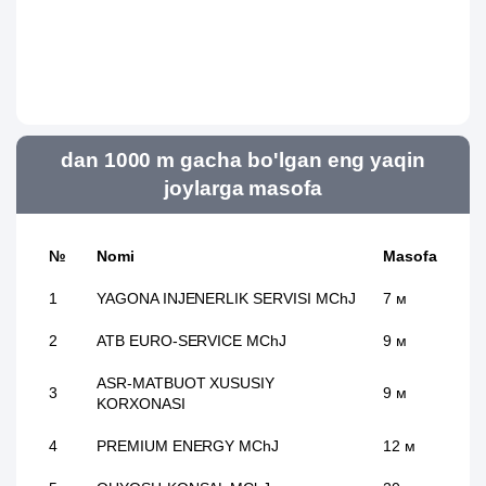
dan 1000 m gacha bo'lgan eng yaqin
joylarga masofa
№
Nomi
Masofa
1
YAGONA INJENERLIK SERVISI MChJ
7 м
2
ATB EURO-SERVICE MChJ
9 м
ASR-MATBUOT XUSUSIY
3
9 м
KORXONASI
4
PREMIUM ENERGY MChJ
12 м