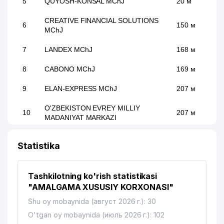
5
QUYOSH-KONSAL MChJ
20 м
CREATIVE FINANCIAL SOLUTIONS
6
150 м
MChJ
7
LANDEX MChJ
168 м
8
CABONO MChJ
169 м
9
ELAN-EXPRESS MChJ
207 м
O'ZBEKISTON EVREY MILLIY
10
207 м
MADANIYAT MARKAZI
11
NAMUNA-DIYOR XIIChK
212 м
Statistika
AVDET KRIM TATAR MILLIY
12
213 м
MADANIYAT MARKAZI
Tashkilotning ko'rish statistikasi
GOLD YUSTINA ADVOKATLAR
"AMALGAMA XUSUSIY KORXONASI"
13
213 м
KOLLEGIYASI
Shu oy mobaynida (август 2026 г.): 30
14
O'tgan oy mobaynida (июль 2026 г.): 102
ELEKTRTARMOQQURILISH AJ
225 м