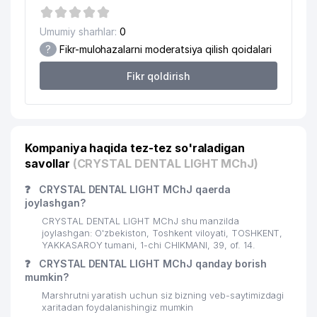
ASR-MATBUOT XUSUSIY
Umumiy sharhlar:
0
21
271 м
KORXONASI
?
Fikr-mulohazalarni moderatsiya qilish qoidalari
22
ELAINE TRAVEL MChJ
271 м
Fikr qoldirish
23
AMALGAMA XUSUSIY KORXONASI
280 м
24
ATB EURO-SERVICE MChJ
286 м
Kompaniya haqida tez-tez so'raladigan
25
YAGONA INJENERLIK SERVISI MChJ
288 м
savollar
(CRYSTAL DENTAL LIGHT MChJ)
O'ZBEKISTON RESPUBLIKASI IIV
❓
CRYSTAL DENTAL LIGHT MChJ qaerda
26
MODDIY-TEXNIK VA HARBIY
288 м
joylashgan?
TA'MINOTI BOSHQARMASI
CRYSTAL DENTAL LIGHT MChJ shu manzilda
27
PREMIUM ENERGY MChJ
291 м
joylashgan: O'zbekiston, Toshkent viloyati, TOSHKENT,
YAKKASAROY tumani, 1-chi CHIKMANI, 39, of. 14.
COOL KIDS NODAVLAT TA'LIM
❓
CRYSTAL DENTAL LIGHT MChJ qanday borish
28
297 м
MUASSASASI
mumkin?
Marshrutni yaratish uchun siz bizning veb-saytimizdagi
29
QUYOSH-KONSAL MChJ
300 м
xaritadan foydalanishingiz mumkin