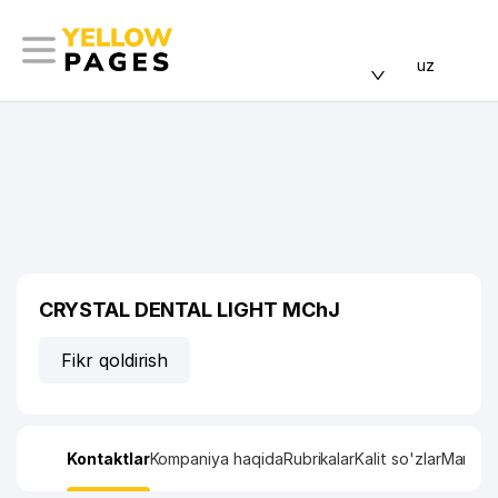
uz
CRYSTAL DENTAL LIGHT MChJ
Fikr qoldirish
Kontaktlar
Kompaniya haqida
Rubrikalar
Kalit so'zlar
Manzil x