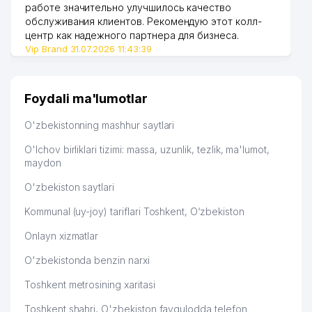
работе значительно улучшилось качество
обслуживания клиентов. Рекомендую этот колл-
47
MALAYZIYA ELChINONASI
461 м
центр как надежного партнера для бизнеса.
FAYSEL KONSTRUKTION LOGISTIK
Vip Brand 31.07.2026 11:43:39
48
469 м
MChJ
49
CORE ENGINEERING MChJ
479 м
Foydali ma'lumotlar
50
KREATIV STUDIO KARAVAN MChJ
481 м
O'zbekistonning mashhur saytlari
51
BRAND MANAGER MChJ
488 м
O'lchov birliklari tizimi: massa, uzunlik, tezlik, ma'lumot,
maydon
KATTA TANAFFUS BILIMDON
52
498 м
NODAVLAT TA'LIM MUASSASASI
O'zbekiston saytlari
53
CARAVAN GROUP MChJ
498 м
Kommunal (uy-joy) tariflari Toshkent, O‘zbekiston
Onlayn xizmatlar
54
CARAVAN GROUP MChJ
498 м
O'zbekistonda benzin narxi
MARCO POLO TRANSPORTATION
55
564 м
MChJ
Toshkent metrosining xaritasi
56
ADVANTOUR XUSUSIY KORXONASI
568 м
Toshkent shahri, O'zbekiston favqulodda telefon