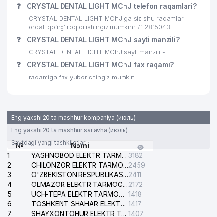
❓
CRYSTAL DENTAL LIGHT MChJ telefon raqamlari?
30
VET-PROFI MChJ
316 м
CRYSTAL DENTAL LIGHT MChJ ga siz shu raqamlar
ТАШКЕНТСКОЕ ГОРОДСКОЕ
orqali qo’ng’iroq qilishingiz mumkin: 71 2815043
ТЕРРИТОРИАЛЬНОЕ
❓
CRYSTAL DENTAL LIGHT MChJ sayti manzili?
31
КОММУНАЛЬНО-
322 м
CRYSTAL DENTAL LIGHT MChJ sayti manzili -
ЭКСПЛУАТАЦИОННОЕ
BIRLASHMASI
❓
CRYSTAL DENTAL LIGHT MChJ fax raqami?
raqamiga fax yuborishingiz mumkin.
32
MAIN IDEA GROUP MChJ
333 м
O'ZQURILISHMATERIALSAVDO
33
337 м
MChJ
Eng yaxshi 20 ta mashhur kompaniya (июль)
34
ASIA ADVENTURES MChJ
341 м
Eng yaxshi 20 ta mashhur sarlavha (июль)
Saytdagi yangi tashkilotlar
№
Nomi
35
KLASSIK GOLD DOOR MChJ
343 м
1
YASHNOBOD ELEKTR TARMOG'I NOSOZLIKLARI XIZMATI
3182
2
CHILONZOR ELEKTR TARMOG'I NOSOZLIK XIZMATI
2459
36
HFG HOTEL MANAGEMENT MChJ
344 м
3
O'ZBEKISTON RESPUBLIKASI BOSH PROKURATURASI ISHONCH TELEFONI
2411
4
OLMAZOR ELEKTR TARMOG'I NOSOZLIKLARI XIZMATI
2172
GOLD YUSTINA ADVOKATLAR
37
347 м
5
UCH-TEPA ELEKTR TARMOG'I NOSOZLIKLARI XIZMATI
1418
KOLLEGIYASI
6
TOSHKENT SHAHAR ELEKTR TARMOQLARI KORXONASI AJ
1417
7
SHAYXONTOHUR ELEKTR TARMOG'I NOSOZLIKLARINI TUZATISH XIZMATI
1407
BANGLADESH XALQ RESPUBLIKASI