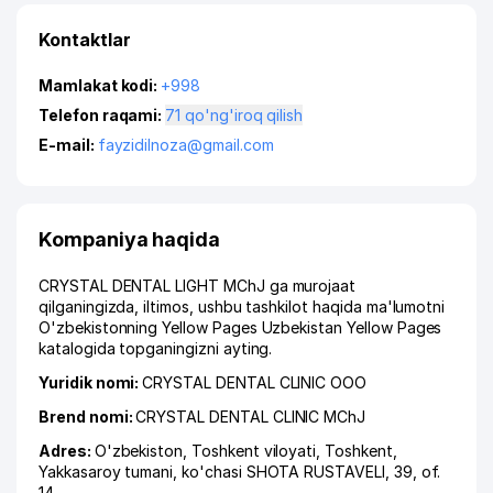
Kontaktlar
Mamlakat kodi:
+998
Telefon raqami:
71 qo'ng'iroq qilish
E-mail:
fayzidilnoza@gmail.com
Kompaniya haqida
CRYSTAL DENTAL LIGHT MChJ ga murojaat
qilganingizda, iltimos, ushbu tashkilot haqida ma'lumotni
O'zbekistonning Yellow Pages Uzbekistan Yellow Pages
katalogida topganingizni ayting.
Yuridik nomi:
CRYSTAL DENTAL CLINIC ООО
Brend nomi:
CRYSTAL DENTAL CLINIC MChJ
Adres:
O'zbekiston,
Toshkent viloyati
,
Toshkent
,
Yakkasaroy tumani
,
ko'chasi SHOTA RUSTAVELI
, 39, of.
14