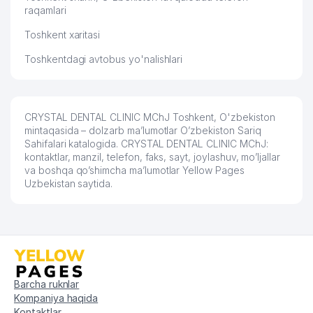
raqamlari
MARCO POLO CENTRAL ASIA
57
569 м
TRAVEL MChJ
Toshkent xaritasi
Toshkentdagi avtobus yo'nalishlari
58
DESIGN CENTER MChJ
589 м
59
DEKO PASTRY MChJ
599 м
60
DILRUZ MChJ
600 м
CRYSTAL DENTAL CLINIC MChJ Toshkent, O'zbekiston
mintaqasida – dolzarb ma’lumotlar O’zbekiston Sariq
61
YARAN CONSULTING MChJ
602 м
Sahifalari katalogida. CRYSTAL DENTAL CLINIC MChJ:
kontaktlar, manzil, telefon, faks, sayt, joylashuv, mo’ljallar
va boshqa qo’shimcha ma’lumotlar Yellow Pages
62
GEETA PHARMA PII MChJ
602 м
Uzbekistan saytida.
DADIZ MARIYA ALIYEVNA XUSUSIY
63
602 м
KORXONASI
APOLLONIYA MEDICAL SERVICE
64
606 м
MChJ
65
MARS SOLUTIONS MChJ
607 м
Barcha ruknlar
Kompaniya haqida
66
PROFI END HOME MChJ
610 м
Kontaktlar