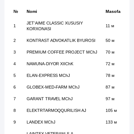
№
Nomi
Masofa
JET'AIME CLASSIC XUSUSIY
1
11 м
KORXONASI
2
KONTRAST ADVOKATLIK BYUROSI
50 м
3
PREMIUM COFFEE PROJECT MChJ
70 м
4
NAMUNA-DIYOR XIIChK
72 м
5
ELAN-EXPRESS MChJ
78 м
6
GLOBEX-MED-FARM MChJ
87 м
7
GARANT TRAVEL MChJ
97 м
8
ELEKTRTARMOQQURILISH AJ
105 м
9
LANDEX MChJ
133 м
LAINTEX VETERANI S.A.