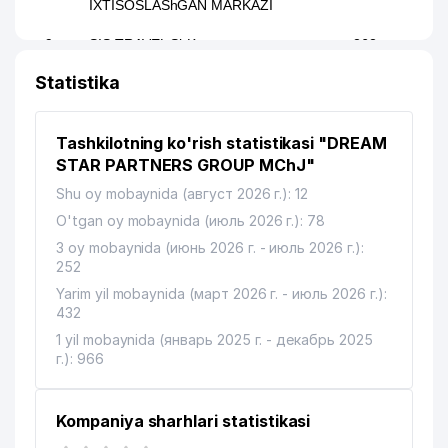
IXTISOSLAShGAN MARKAZI
9
SIS TRAVEL ShK
262 м
Statistika
SOYUZTRANSLINK EXPEDITION
10
285 м
MChJ
11
Tashkilotning ko'rish statistikasi "DREAM
APPLE TOUR MChJ
288 м
STAR PARTNERS GROUP MChJ"
12
MIRZO BOBUR MChJ
289 м
Shu oy mobaynida (август 2026 г.): 12
13
ИП Филютович Валерия Николаевна
295 м
O'tgan oy mobaynida (июль 2026 г.): 78
3 oy mobaynida (июнь 2026 г. - июль 2026 г.):
FORT PRO TRADE XUSUSIY
252
14
298 м
KORXONASI
Yarim yil mobaynida (март 2026 г. - июль 2026 г.):
432
15
FORT PRO XUSUSIY KORXONASI
310 м
1 yil mobaynida (январь 2025 г. - декабрь 2025
ASTAS ENDUSTRI TEKSTIL
г.): 966
16
MAKINALARI SANAYI VE TICARET
311 м
A.S. VAKOLATXONA
Kompaniya sharhlari statistikasi
17
PAXTASANOAT ILMIY MARKAZI AJ
312 м