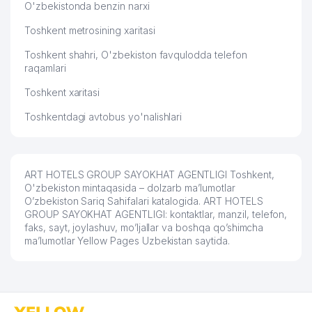
O'zbekistonda benzin narxi
57
ASIA ADVENTURES MChJ
614 м
Toshkent metrosining xaritasi
58
OCEAN-SEEFOOD MChJ
618 м
Toshkent shahri, O'zbekiston favqulodda telefon
raqamlari
59
HIGH STAND TOURS MChJ
624 м
Toshkent xaritasi
DAVR BANK XUSUSIY AKSIYADORLIK
60
631 м
Toshkentdagi avtobus yo'nalishlari
TIJORAT BANK YAKKASAROY FILIALI
BANGLADESH XALQ RESPUBLIKASI
61
638 м
ELChINONASI
ART HOTELS GROUP SAYOKHAT AGENTLIGI Toshkent,
O'zbekiston mintaqasida – dolzarb ma’lumotlar
62
KLASSIK GOLD DOOR MChJ
647 м
O’zbekiston Sariq Sahifalari katalogida. ART HOTELS
GROUP SAYOKHAT AGENTLIGI: kontaktlar, manzil, telefon,
63
IGEX ASIA MChJ
653 м
faks, sayt, joylashuv, mo’ljallar va boshqa qo’shimcha
ma’lumotlar Yellow Pages Uzbekistan saytida.
CORRIDA FOOD OILAVIY
64
653 м
KORXONASI
65
KEY SOLUTIONS MChJ
657 м
66
DST SERVICE MChJ
659 м