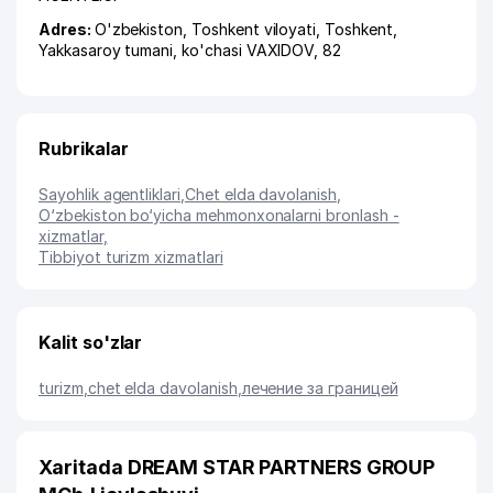
Adres:
O'zbekiston,
Toshkent viloyati
,
Toshkent
,
Yakkasaroy tumani
,
ko'chasi VAXIDOV
, 82
Rubrikalar
Sayohlik agentliklari
,
Chet elda davolanish
,
O‘zbekiston bo‘yicha mehmonxonalarni bronlash -
xizmatlar
,
Tibbiyot turizm xizmatlari
Kalit so'zlar
turizm
,
chet elda davolanish
,
лечение за границей
Xaritada DREAM STAR PARTNERS GROUP