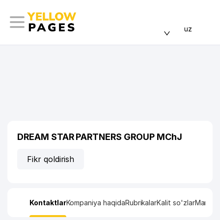
uz
DREAM STAR PARTNERS GROUP MChJ
Fikr qoldirish
Kontaktlar
Kompaniya haqida
Rubrikalar
Kalit so'zlar
Manzil x