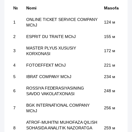
№
Nomi
Masofa
ONLINE TICKET SERVICE COMPANY
1
124 м
MChJ
2
ESPRIT DU TRAITE MChJ
155 м
MASTER PLYUS XUSUSIY
3
172 м
KORXONASI
4
FOTOEFFEKT MChJ
221 м
5
IBRAT COMPANY MChJ
234 м
ROSSIYA FEDERASIYASINING
6
248 м
SAVDO VAKOLATXONASI
BGK INTERNATIONAL COMPANY
7
256 м
MChJ
ATROF-MUHITNI MUHOFAZA QILISH
8
SOHASIDA ANALITIK NAZORATGA
259 м