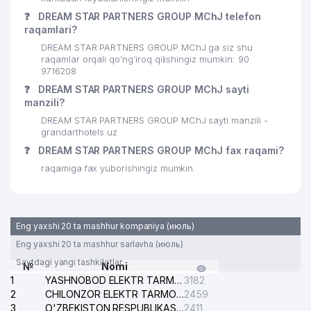
28
MAKVA-SERVIS MChJ
416 м
❓
DREAM STAR PARTNERS GROUP MChJ telefon
raqamlari?
29
KANSLER MChJ
434 м
DREAM STAR PARTNERS GROUP MChJ ga siz shu
DIGITAL SERVIS PLUS XUSUSIY
raqamlar orqali qo’ng’iroq qilishingiz mumkin: 90
30
442 м
KORXONASI
9716208
❓
DREAM STAR PARTNERS GROUP MChJ sayti
31
KANSTIK MChJ
458 м
manzili?
DREAM STAR PARTNERS GROUP MChJ sayti manzili -
32
PRIMAVERA MChJ
466 м
grandarthotels.uz
❓
DREAM STAR PARTNERS GROUP MChJ fax raqami?
33
ITALHEAT GROUP MChJ
466 м
raqamiga fax yuborishingiz mumkin.
34
CORE ENGINEERING MChJ
485 м
MARCO POLO CENTRAL ASIA
35
489 м
TRAVEL MChJ
Eng yaxshi 20 ta mashhur kompaniya (июль)
Eng yaxshi 20 ta mashhur sarlavha (июль)
MARCO POLO TRANSPORTATION
36
489 м
MChJ
Saytdagi yangi tashkilotlar
№
Nomi
1
YASHNOBOD ELEKTR TARMOG'I NOSOZLIKLARI XIZMATI
3182
QULMATOVA DILDORA
2
CHILONZOR ELEKTR TARMOG'I NOSOZLIK XIZMATI
2459
37
XAMZAYEVNA YAKKA TARTIBDAGI
499 м
3
O'ZBEKISTON RESPUBLIKASI BOSH PROKURATURASI ISHONCH TELEFONI
2411