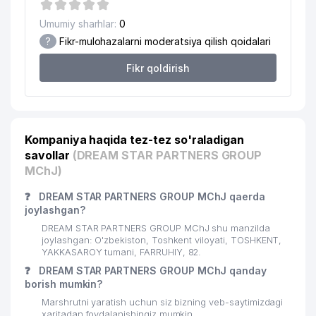
18
GLOBAL IMPEX MChJ
319 м
Umumiy sharhlar:
0
?
Fikr-mulohazalarni moderatsiya qilish qoidalari
19
GLORIA MAX MChJ
325 м
Fikr qoldirish
20
DIAMOND DENTAL CARE MChJ
329 м
21
QUVNOQ YOZ OROMGOHI MChJ
333 м
22
LANGO TRADING MChJ
335 м
Kompaniya haqida tez-tez so'raladigan
savollar
IMKONIYATI CHEKLANGAN
(DREAM STAR PARTNERS GROUP
23
BOLALAR UCHUN 25-chi SONLI
369 м
MChJ)
IXTISOSLASHGAN MAKTAB
❓
DREAM STAR PARTNERS GROUP MChJ qaerda
24
O'ZAGROSANOATLOYIHA MChJ
371 м
joylashgan?
DREAM STAR PARTNERS GROUP MChJ shu manzilda
25
PREMIUM SPORT GROUP MChJ
378 м
joylashgan: O'zbekiston, Toshkent viloyati, TOSHKENT,
YAKKASAROY tumani, FARRUHIY, 82.
26
ADVANTOUR XUSUSIY KORXONASI
392 м
❓
DREAM STAR PARTNERS GROUP MChJ qanday
borish mumkin?
27
SLOJ-SYSTEM MChJ
410 м
Marshrutni yaratish uchun siz bizning veb-saytimizdagi
xaritadan foydalanishingiz mumkin