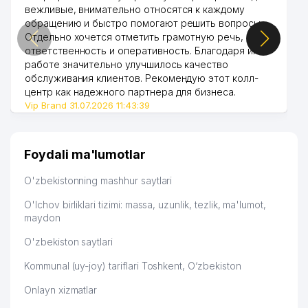
вежливые, внимательно относятся к каждому
CHINA PETROLEUM TECHNOLOGY
обращению и быстро помогают решить вопросы.
48
& DEVELOPMENT CORPORATION
571 м
Отдельно хочется отметить грамотную речь,
VAKOLATXONA
ответственность и оперативность. Благодаря их
работе значительно улучшилось качество
49
IPLUS MChJ
585 м
обслуживания клиентов. Рекомендую этот колл-
центр как надежного партнера для бизнеса.
EAST STARK-TV XUSUSIY
50
585 м
Vip Brand 31.07.2026 11:43:39
KORXONASI
EASTERN OILGAS SERVICE XK
51
591 м
MChJ
Foydali ma'lumotlar
52
ALFA-STYLE MChJ
592 м
O'zbekistonning mashhur saytlari
53
ALFA-STYLE MChJ
597 м
O'lchov birliklari tizimi: massa, uzunlik, tezlik, ma'lumot,
maydon
54
LANISEL MChJ
607 м
O'zbekiston saytlari
HUAWEI TECH INVESTMENT
55
608 м
Kommunal (uy-joy) tariflari Toshkent, O‘zbekiston
TASHKENT XK MChJ
Onlayn xizmatlar
O'ZBEKISTON RESPUBLIKASI XALQ
56
614 м
TA'LIMI VAZIRLIGI