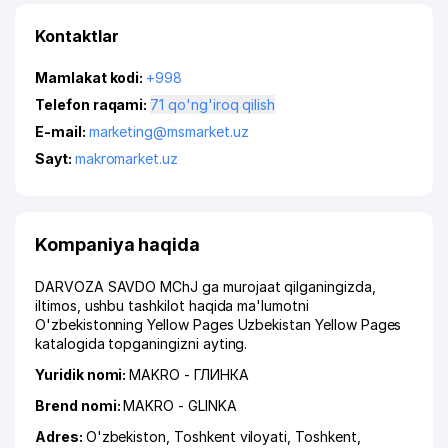
Kontaktlar
Mamlakat kodi:
+998
Telefon raqami:
71 qo'ng'iroq qilish
E-mail:
marketing@msmarket.uz
Sayt:
makromarket.uz
Kompaniya haqida
DARVOZA SAVDO MChJ ga murojaat qilganingizda,
iltimos, ushbu tashkilot haqida ma'lumotni
O'zbekistonning Yellow Pages Uzbekistan Yellow Pages
katalogida topganingizni ayting.
Yuridik nomi:
MAKRO - ГЛИНКА
Brend nomi:
MAKRO - GLINKA
Adres:
O'zbekiston,
Toshkent viloyati
,
Toshkent
,