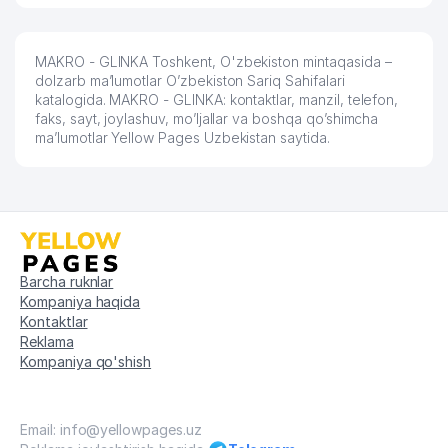
58
SINTA PLUS MChJ
337 м
59
ASTRAIA MANAGEMENT MChJ
339 м
MAKRO - GLINKA Toshkent, O'zbekiston mintaqasida –
dolzarb ma’lumotlar O’zbekiston Sariq Sahifalari
60
UBI CONSULTING MChJ
339 м
katalogida. MAKRO - GLINKA: kontaktlar, manzil, telefon,
faks, sayt, joylashuv, mo’ljallar va boshqa qo’shimcha
61
LEGAL TOP MChJ
341 м
ma’lumotlar Yellow Pages Uzbekistan saytida.
62
AGRO PROM STROY PERLIT MChJ
341 м
63
BS FLEDEX MChJ
342 м
64
BONA-FIDES ADVOKATLIK FIRMASI
342 м
Barcha ruknlar
65
MULTI TRANS TASHKENT MChJ
344 м
Kompaniya haqida
Kontaktlar
INLINE TRADE XUSUSIY
66
344 м
Reklama
KORXONASI
Kompaniya qo'shish
67
UBI CONSULTING MChJ
344 м
68
UBI CONSULTING MChJ
344 м
Email: info@yellowpages.uz