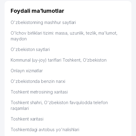
Узбекистану брали, но вяло. Удалось раскрутиться,
NAFISA KOMMUNAL SERVIS UY-JOY
дальше развиваюсь потихоньку😊
48
317 м
Foydali ma'lumotlar
MULK SHIRKATI
Hamida 03.08.2026 12:45:39
O'zbekistonning mashhur saytlari
49
ATLANTIDA TRAVEL MChJ
319 м
O'lchov birliklari tizimi: massa, uzunlik, tezlik, ma'lumot,
50
ASIA SPECIAL TOURS MChJ
319 м
maydon
51
VALSTATEX MChJ
322 м
O'zbekiston saytlari
52
TIBBIY TEXNOLOGIYALAR MChJ
322 м
Kommunal (uy-joy) tariflari Toshkent, O‘zbekiston
Onlayn xizmatlar
53
EURASIAN CARRIER MChJ
323 м
O'zbekistonda benzin narxi
GLENGO TECHNOLOGY TICARET
54
327 м
VE SANAYI A.S. VAKOLATXONA
Toshkent metrosining xaritasi
TRUE ENGINEERING SUPERVISION
Toshkent shahri, O'zbekiston favqulodda telefon
55
327 м
MChJ
raqamlari
56
INLINE SYSTEM MChJ
327 м
Toshkent xaritasi
Toshkentdagi avtobus yo'nalishlari
57
BASTION SYSTEM MChJ
328 м