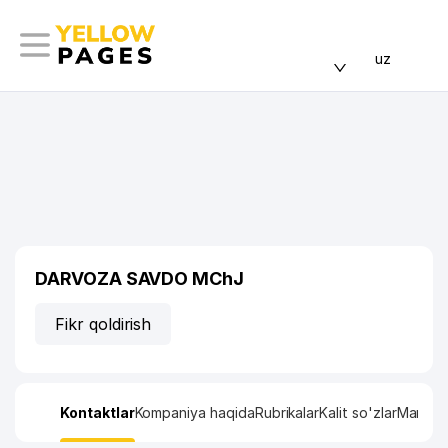
uz
DARVOZA SAVDO MChJ
Fikr qoldirish
Kontaktlar
Kompaniya haqida
Rubrikalar
Kalit so'zlar
Manzil x