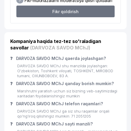
?
Fikr-mulohazalarni moderatsiya qilish qoidalari
22
UZAGROKIMYOHIMOYA AJ
209 м
Fikr qoldirish
23
PERSPECTIVE-BUILDING MChJ
215 м
MIROBOD TUMANI
24
216 м
PROKURATURASI
Kompaniya haqida tez-tez so'raladigan
TADBIRKORLAR VA
savollar
(DARVOZA SAVDO MChJ)
ISHBILARMONLAR HARAKATI
25
O'ZBEKISTON LIBERAL-
217 м
❓
DARVOZA SAVDO MChJ qaerda joylashgan?
DEMOKRATIK PARTIYASI TOSHKENT
VILOYAT KENGASHI
DARVOZA SAVDO MChJ shu manzilda joylashgan:
O'zbekiston, Toshkent viloyati, TOSHKENT, MIROBOD
26
REATON TECHNOLOGY MChJ
224 м
tumani, OXUNBOBOEV, 83 А.
❓
DARVOZA SAVDO MChJ qanday borish mumkin?
27
TD CARDINAL XUSUSIY KORXONASI
225 м
Marshrutni yaratish uchun siz bizning veb-saytimizdagi
xaritadan foydalanishingiz mumkin
GRANDLUXTUR XUSUSIY
28
226 м
❓
DARVOZA SAVDO MChJ telefon raqamlari?
KORXONASI
DARVOZA SAVDO MChJ ga siz shu raqamlar orqali
METEOR BUSINESS XUSUSIY
qo’ng’iroq qilishingiz mumkin: 71 2051205
29
226 м
KORXONASI
❓
DARVOZA SAVDO MChJ sayti manzili?