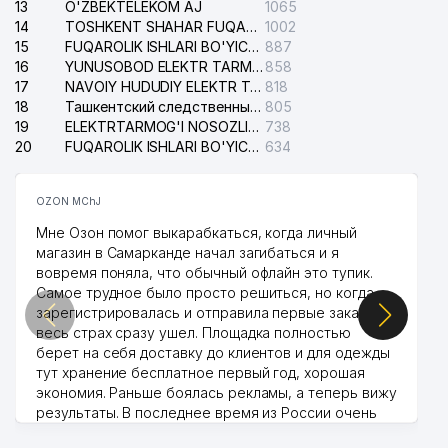
XONADON VA TASHKILOT
13
O'ZBEKTELEKOM AJ
1065
40
TELEFONLAR XAQIDA MA'LUMOT
272 м
14
TOSHKENT SHAHAR FUQAROLIK ISHLARI BO'YICHA SUDI
1002
BYUROSI
15
FUQAROLIK ISHLARI BO'YICHA YAKKASAROY TUMANLARARO SUDI
887
16
YUNUSOBOD ELEKTR TARMOG'I NOSOZLIKLARI XIZMATI
858
TOSHKENT SHAHRI TASHKILOT
17
NAVOIY HUDUDIY ELEKTR TARMOQLARI KORXONASI AJ
818
41
TELEFONLARI HAQIDA MA'LUMOT
273 м
18
Ташкентский следственный изолятор
805
BYUROSI
19
ELEKTRTARMOG'I NOSOZLIKLARINI TO'ZATISH SERGELI XIZMATI
738
20
FUQAROLIK ISHLARI BO'YICHA UCH-TEPA TUMANI SUDI
634
42
GREEN LIGHT MEDIA MChJ
287 м
KARPOS GROUP XUSUSIY
OZON MChJ
43
298 м
KORXONASI
Мне Озон помог выкарабкаться, когда личный
магазин в Самарканде начал загибаться и я
44
MIROBOD TELEFON BO'GLAMASI
302 м
вовремя поняла, что обычный офлайн это тупик.
Самое трудное было просто решиться, но когда
45
SHIPOWNIK-SENSOREM MChJ
302 м
зарегистрировалась и отправила первые заказы,
весь страх сразу ушел. Площадка полностью
46
PRIDE EXCLUSIVE MChJ
309 м
берет на себя доставку до клиентов и для одежды
тут хранение бесплатное первый год, хорошая
TADBIRKORLAR VA
ISHBILARMONLAR HARAKATI -
экономия. Раньше боялась рекламы, а теперь вижу
47
310 м
O'ZBEKISTON LIBERAL-
результаты. В последнее время из России очень
DEMOKRATIK PARTIYASI
много заказывают, а вначале только по