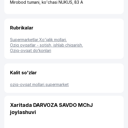
Mirobod tumani
,
ko'chasi NUKUS
, 83 А
Rubrikalar
Supermarketlar
,
Xo'jalik mollari
,
Oziq ovqatlar - sotish, ishlab chiqarish
,
Oziq-ovqat do‘konlari
Kalit so'zlar
oziq-ovqat mollari
,
supermarket
Xaritada DARVOZA SAVDO MChJ
joylashuvi