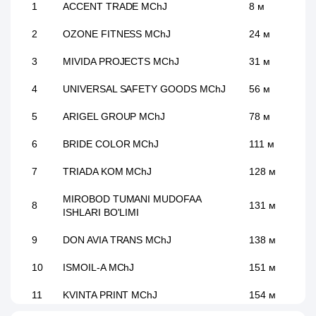
1
ACCENT TRADE MChJ
8 м
2
OZONE FITNESS MChJ
24 м
3
MIVIDA PROJECTS MChJ
31 м
4
UNIVERSAL SAFETY GOODS MChJ
56 м
5
ARIGEL GROUP MChJ
78 м
6
BRIDE COLOR MChJ
111 м
7
TRIADA KOM MChJ
128 м
MIROBOD TUMANI MUDOFAA
8
131 м
ISHLARI BO'LIMI
9
DON AVIA TRANS MChJ
138 м
10
ISMOIL-A MChJ
151 м
11
KVINTA PRINT MChJ
154 м