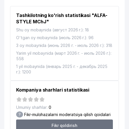
12
USPENSKIY KAFEDRAL SOBORI
260 м
Tashkilotning ko'rish statistikasi "ALFA-
ASTAS ENDUSTRI TEKSTIL
13
MAKINALARI SANAYI VE TICARET
286 м
STYLE MChJ"
A.S. VAKOLATXONA
Shu oy mobaynida (август 2026 г.): 18
O'tgan oy mobaynida (июль 2026 г.): 96
KARPOS GROUP XUSUSIY
14
310 м
KORXONASI
3 oy mobaynida (июнь 2026 г. - июль 2026 г.): 318
Yarim yil mobaynida (март 2026 г. - июль 2026 г.):
15
APPLE TOUR MChJ
316 м
558
16
ATLANTIDA TRAVEL MChJ
320 м
1 yil mobaynida (январь 2025 г. - декабрь 2025
г.): 1200
17
GLOBAL LOGISTICS SYSTEMS MChJ
348 м
BGK INTERNATIONAL COMPANY
Kompaniya sharhlari statistikasi
18
354 м
MChJ
19
INGO-UZBEKISTAN AJ
364 м
Umumiy sharhlar:
0
?
Fikr-mulohazalarni moderatsiya qilish qoidalari
20
BADR PLUS MChJ
387 м
Fikr qoldirish
ABBOTT LABORATORIES SA XK