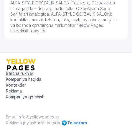
60
& DEVELOPMENT CORPORATION
784 м
ALFA-STYLE GO'ZALIK SALONI Toshkent, O'zbekiston
VAKOLATXONA
mintaqasida – dolzarb ma’lumotlar O’zbekiston Sariq
Sahifalari katalogida. ALFA-STYLE GO'ZALIK SALONI:
61
PRIMAVERA MChJ
786 м
kontaktlar, manzil, telefon, faks, sayt, joylashuv, mo’ljallar
va boshqa qo’shimcha ma’lumotlar Yellow Pages
Uzbekistan saytida.
62
FOTOEFFEKT MChJ
800 м
DORI VOSITALARINI
63
STANDARTLASH ILMIY MARKAZI
804 м
MChJ
64
BARTREST SERVIS MChJ
804 м
Barcha ruknlar
TOSHKENT FARMATSEVTIKA
Kompaniya haqida
65
809 м
INSTITUTI
Kontaktlar
Reklama
66
MALXAM SERVIS MChJ
812 м
Kompaniya qo'shish
67
LEGAL FORCE MChJ
816 м
68
HELLO ASIA TOUR MChJ
824 м
Email: info@yellowpages.uz
Reklama joylashtirish haqida
Telegram
FIBROBETON ARXITEKT SERVIS
69
824 м