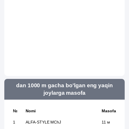
dan 1000 m gacha bo'lgan eng yaqin
joylarga masofa
№
Nomi
Masofa
1
ALFA-STYLE MChJ
11 м