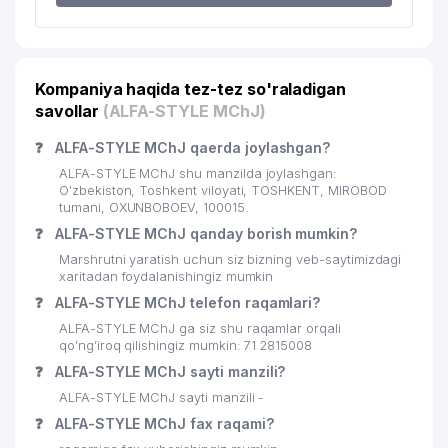
21
390 м
VAKOLATXONA
22
MERI POPPINS MChJ
391 м
Kompaniya haqida tez-tez so'raladigan
MIROBOD TUMANI
23
409 м
savollar
PROKURATURASI
(ALFA-STYLE MChJ)
❓
ALFA-STYLE MChJ qaerda joylashgan?
24
DST SERVICE MChJ
425 м
ALFA-STYLE MChJ shu manzilda joylashgan:
25
IGEX ASIA MChJ
427 м
O'zbekiston, Toshkent viloyati, TOSHKENT, MIROBOD
tumani, OXUNBOBOEV, 100015.
EAST STARK-TV XUSUSIY
❓
ALFA-STYLE MChJ qanday borish mumkin?
26
447 м
KORXONASI
Marshrutni yaratish uchun siz bizning veb-saytimizdagi
xaritadan foydalanishingiz mumkin
27
FUSION FOOD MChJ
451 м
❓
ALFA-STYLE MChJ telefon raqamlari?
28
BABY PRO INTERNATIONAL MChJ
452 м
ALFA-STYLE MChJ ga siz shu raqamlar orqali
qo’ng’iroq qilishingiz mumkin: 71 2815008
29
KVINTA PRINT MChJ
452 м
❓
ALFA-STYLE MChJ sayti manzili?
ALFA-STYLE MChJ sayti manzili -
30
ISMOIL-A MChJ
457 м
❓
ALFA-STYLE MChJ fax raqami?
31
ITALHEAT GROUP MChJ
458 м