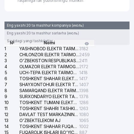
raqamiga fax yuborishingiz mumkin.
32
CENTRAL ASIA TRAVEL MChJ
461 м
33
FINCE AND TAX SOLUTIONS MChJ
477 м
Eng yaxshi 20 ta mashhur kompaniya (июль)
34
NUMERO XUSUSIY KORXONASI
503 м
Eng yaxshi 20 ta mashhur sarlavha (июль)
Saytdagi yangi tashkilotlar
№
Nomi
HUAWEI TECH INVESTMENT
35
507 м
1
YASHNOBOD ELEKTR TARMOG'I NOSOZLIKLARI XIZMATI
3182
TASHKENT XK MChJ
2
CHILONZOR ELEKTR TARMOG'I NOSOZLIK XIZMATI
2459
3
O'ZBEKISTON RESPUBLIKASI BOSH PROKURATURASI ISHONCH TELEFONI
2411
36
ELITE FARM ORGANIC MChJ
519 м
4
OLMAZOR ELEKTR TARMOG'I NOSOZLIKLARI XIZMATI
2172
5
UCH-TEPA ELEKTR TARMOG'I NOSOZLIKLARI XIZMATI
1418
CONTINENTAL FOOD BUSINES
37
524 м
6
TOSHKENT SHAHAR ELEKTR TARMOQLARI KORXONASI AJ
1417
XUSUSIY KORXONASI
7
SHAYXONTOHUR ELEKTR TARMOG'I NOSOZLIKLARINI TUZATISH XIZMATI
1407
8
SAMARQAND ELEKTR TARMOQLARI AJ
1398
38
ESPRIT DU TRAITE MChJ
524 м
9
SURXONDARYO ELEKTR TARMOQLARI AJ
1378
10
O'ZBEKISTON RESPUBLIKASI
TOSHKENT TUMANI ELEKTR TARMOG'I AVARIYA XIZMATI
1286
39
VAZIRLAR MAHKAMASI HUZURIDAGI
543 м
11
TOSHKENT SHAHRI TASHKILOT TELEFONLARI HAQIDA MA'LUMOT BYUROSI
1263
RESPUBLIKA YO'L JAMGARMASI
12
DAVLAT TEST MARKAZINING ISHONCH TELEFONLARI
1080
13
O'ZBEKTELEKOM AJ
1065
AJANTA PHARMA LTD.
14
TOSHKENT SHAHAR FUQAROLIK ISHLARI BO'YICHA SUDI
1002
40
549 м
VAKOLATXONA
15
FUQAROLIK ISHLARI BO'YICHA YAKKASAROY TUMANLARARO SUDI
887