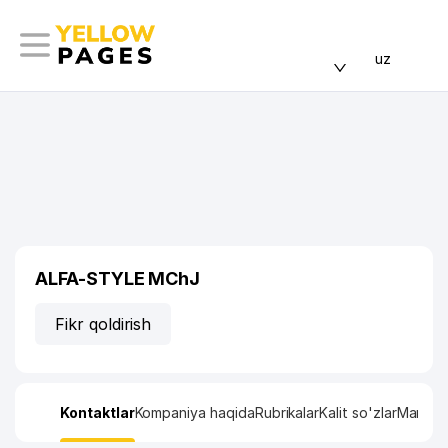
uz
ALFA-STYLE MChJ
Fikr qoldirish
Kontaktlar
Kompaniya haqida
Rubrikalar
Kalit so'zlar
Manzil x