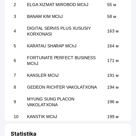
2
ELGA XIZMAT MIROBOD MChJ
55 м
3
BANAM KIM MChJ
58 м
DIGITAL SERVIS PLUS XUSUSIY
4
163 м
KORXONASI
5
KARATAU SHARAP MChJ
164 м
FORTUNATE PERFECT BUSINESS
6
171 м
MChJ
7
KANSLER MChJ
191 м
8
GEDEON RICHTER VAKOLATXONA
194 м
MYUNG SUNG PLACON
9
196 м
VAKOLATXONA
10
KANSTIK MChJ
199 м
11
ARK OSIYO MChJ
220 м
Statistika