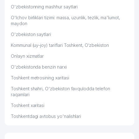
MChJ
O'zbekistonning mashhur saytlari
51
LANISEL MChJ
702 м
O'lchov birliklari tizimi: massa, uzunlik, tezlik, ma'lumot,
maydon
52
DARVOZA SAVDO MChJ
706 м
O'zbekiston saytlari
53
DORI-DARMON HCP MChJ
711 м
Kommunal (uy-joy) tariflari Toshkent, O‘zbekiston
54
GLORIA MAX MChJ
728 м
Onlayn xizmatlar
55
ASIA CLEANING SERVICE MChJ
756 м
O'zbekistonda benzin narxi
56
LANGO TRADING MChJ
769 м
Toshkent metrosining xaritasi
57
IPLUS MChJ
779 м
Toshkent shahri, O'zbekiston favqulodda telefon
raqamlari
EASTERN OILGAS SERVICE XK
58
781 м
Toshkent xaritasi
MChJ
Toshkentdagi avtobus yo'nalishlari
PREMIUM COFFEE SHEVCHENKO
59
783 м
MChJ
CHINA PETROLEUM TECHNOLOGY