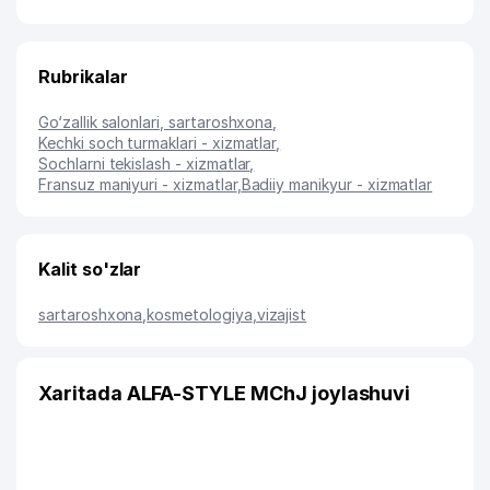
Rubrikalar
Go‘zallik salonlari, sartaroshxona
,
Kechki soch turmaklari - xizmatlar
,
Sochlarni tekislash - xizmatlar
,
Fransuz maniyuri - xizmatlar
,
Badiiy manikyur - xizmatlar
Kalit so'zlar
sartaroshxona
,
kosmetologiya
,
vizajist
Xaritada ALFA-STYLE MChJ joylashuvi