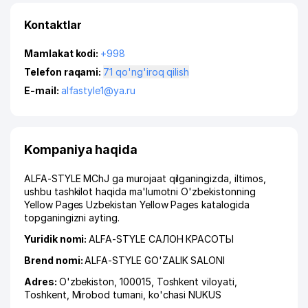
Kontaktlar
Mamlakat kodi:
+998
Telefon raqami:
71 qo'ng'iroq qilish
E-mail:
alfastyle1@ya.ru
Kompaniya haqida
ALFA-STYLE MChJ ga murojaat qilganingizda, iltimos,
ushbu tashkilot haqida ma'lumotni O'zbekistonning
Yellow Pages Uzbekistan Yellow Pages katalogida
topganingizni ayting.
Yuridik nomi:
ALFA-STYLE САЛОН КРАСОТЫ
Brend nomi:
ALFA-STYLE GO'ZALIK SALONI
Adres:
O'zbekiston, 100015,
Toshkent viloyati
,
Toshkent
,
Mirobod tumani
,
ko'chasi NUKUS