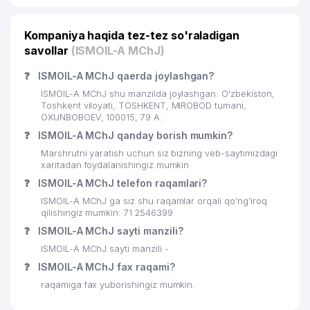
22
BANAM KIM MChJ
483 м
Kompaniya haqida tez-tez so'raladigan
23
UBI CONSULTING MChJ
491 м
savollar
(ISMOIL-A MChJ)
24
AGRO PROM STROY PERLIT MChJ
492 м
❓
ISMOIL-A MChJ qaerda joylashgan?
25
UBI CONSULTING MChJ
495 м
ISMOIL-A MChJ shu manzilda joylashgan: O'zbekiston,
Toshkent viloyati, TOSHKENT, MIROBOD tumani,
26
UBI CONSULTING MChJ
495 м
OXUNBOBOEV, 100015, 79 A.
❓
ISMOIL-A MChJ qanday borish mumkin?
27
ULTRA INVEST STROY MChJ
498 м
Marshrutni yaratish uchun siz bizning veb-saytimizdagi
xaritadan foydalanishingiz mumkin
28
UBI CONSULTING MChJ
507 м
❓
ISMOIL-A MChJ telefon raqamlari?
29
UBI CONSULTING MChJ
515 м
ISMOIL-A MChJ ga siz shu raqamlar orqali qo’ng’iroq
qilishingiz mumkin: 71 2546399
30
SARUS BIZNES SERVIS MChJ
520 м
❓
ISMOIL-A MChJ sayti manzili?
ISMOIL-A MChJ sayti manzili -
ASTAS ENDUSTRI TEKSTIL
31
MAKINALARI SANAYI VE TICARET A.S.
529 м
❓
ISMOIL-A MChJ fax raqami?
VAKOLATXONA
raqamiga fax yuborishingiz mumkin.
32
ESTHER TECHNOLOGY MChJ
532 м