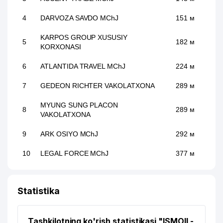
4
DARVOZA SAVDO MChJ
151 м
KARPOS GROUP XUSUSIY
5
182 м
KORXONASI
6
ATLANTIDA TRAVEL MChJ
224 м
7
GEDEON RICHTER VAKOLATXONA
289 м
MYUNG SUNG PLACON
8
289 м
VAKOLATXONA
9
ARK OSIYO MChJ
292 м
10
LEGAL FORCE MChJ
377 м
FIBROBETON ARXITEKT SERVIS
11
379 м
MChJ
Statistika
12
HELLO ASIA TOUR MChJ
380 м
Tashkilotning ko'rish statistikasi "ISMOIL-
XONADON VA TASHKILOT