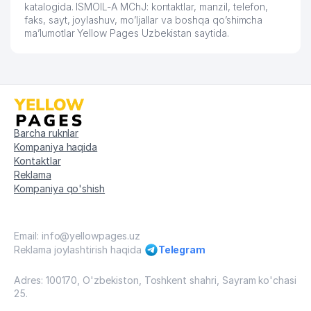
katalogida. ISMOIL-A MChJ: kontaktlar, manzil, telefon,
faks, sayt, joylashuv, mo’ljallar va boshqa qo’shimcha
ONLINE TICKET SERVICE COMPANY
62
842 м
ma’lumotlar Yellow Pages Uzbekistan saytida.
MChJ
MASTER PLYUS XUSUSIY
63
844 м
KORXONASI
64
ITALHEAT GROUP MChJ
847 м
ROSSIYA FEDERASIYASINING SAVDO
Barcha ruknlar
65
849 м
VAKOLATXONASI
Kompaniya haqida
Kontaktlar
66
BABY PRO INTERNATIONAL MChJ
862 м
Reklama
Kompaniya qo'shish
67
FINCE AND TAX SOLUTIONS MChJ
864 м
68
ADVANTOUR XUSUSIY KORXONASI
866 м
Email: info@yellowpages.uz
69
IGEX ASIA MChJ
873 м
Reklama joylashtirish haqida
Telegram
70
ИП Филютович Валерия Николаевна
873 м
Adres: 100170, O'zbekiston, Toshkent shahri, Sayram ko'chasi
25.
71
DST SERVICE MChJ
873 м