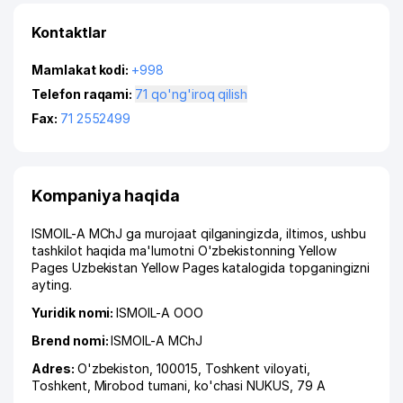
Kontaktlar
Mamlakat kodi:
+998
Telefon raqami:
71 qo'ng'iroq qilish
Fax:
71 2552499
Kompaniya haqida
ISMOIL-A MChJ ga murojaat qilganingizda, iltimos, ushbu
tashkilot haqida ma'lumotni O'zbekistonning Yellow
Pages Uzbekistan Yellow Pages katalogida topganingizni
ayting.
Yuridik nomi:
ISMOIL-A ООО
Brend nomi:
ISMOIL-A MChJ
Adres:
O'zbekiston, 100015,
Toshkent viloyati
,
Toshkent
,
Mirobod tumani
,
ko'chasi NUKUS
, 79 A