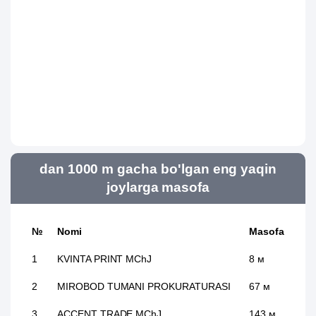
dan 1000 m gacha bo'lgan eng yaqin
joylarga masofa
№
Nomi
Masofa
1
KVINTA PRINT MChJ
8 м
2
MIROBOD TUMANI PROKURATURASI
67 м
3
ACCENT TRADE MChJ
143 м