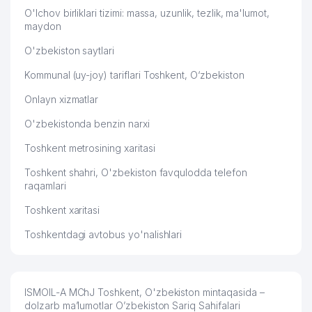
MChJ
O'lchov birliklari tizimi: massa, uzunlik, tezlik, ma'lumot,
maydon
52
INGO-UZBEKISTAN AJ
776 м
O'zbekiston saytlari
53
BADR PLUS MChJ
777 м
Kommunal (uy-joy) tariflari Toshkent, O‘zbekiston
54
DIAMOND DENTAL CARE MChJ
782 м
Onlayn xizmatlar
ABBOTT LABORATORIES SA XK
55
785 м
O'zbekistonda benzin narxi
VAKOLATXONA
Toshkent metrosining xaritasi
56
GLOBAL LOGISTICS SYSTEMS MChJ
797 м
Toshkent shahri, O'zbekiston favqulodda telefon
57
CENTRAL ASIA TRAVEL MChJ
804 м
raqamlari
Toshkent xaritasi
58
GLOBAL IMPEX MChJ
805 м
Toshkentdagi avtobus yo'nalishlari
59
CORE ENGINEERING MChJ
815 м
60
DONIYOR FARM-M MChJ
828 м
BANGLADESH XALQ RESPUBLIKASI
ISMOIL-A MChJ Toshkent, O'zbekiston mintaqasida –
61
831 м
ELChINONASI
dolzarb ma’lumotlar O’zbekiston Sariq Sahifalari