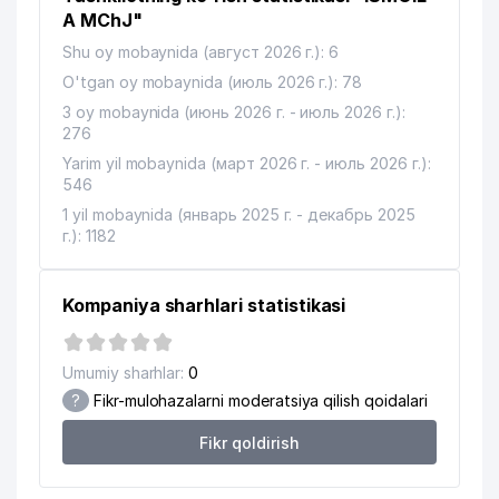
13
TELEFONLAR XAQIDA MA'LUMOT
423 м
A MChJ"
BYUROSI
Shu oy mobaynida (август 2026 г.): 6
O'tgan oy mobaynida (июль 2026 г.): 78
TOSHKENT SHAHRI TASHKILOT
14
TELEFONLARI HAQIDA MA'LUMOT
424 м
3 oy mobaynida (июнь 2026 г. - июль 2026 г.):
BYUROSI
276
Yarim yil mobaynida (март 2026 г. - июль 2026 г.):
DIGITAL SERVIS PLUS XUSUSIY
15
430 м
546
KORXONASI
1 yil mobaynida (январь 2025 г. - декабрь 2025
16
ALFA-STYLE MChJ
447 м
г.): 1182
17
ELGA XIZMAT MIROBOD MChJ
453 м
Kompaniya sharhlari statistikasi
18
ALFA-STYLE MChJ
457 м
19
INLINE SYSTEM MChJ
478 м
Umumiy sharhlar:
0
?
Fikr-mulohazalarni moderatsiya qilish qoidalari
TRUE ENGINEERING SUPERVISION
20
479 м
MChJ
Fikr qoldirish
21
ASIA CLEANING SERVICE MChJ
482 м