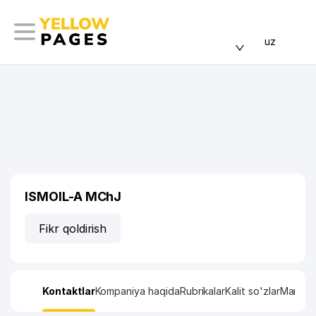
uz
ISMOIL-A MChJ
Fikr qoldirish
Kontaktlar
Kompaniya haqida
Rubrikalar
Kalit so'zlar
Manzil x