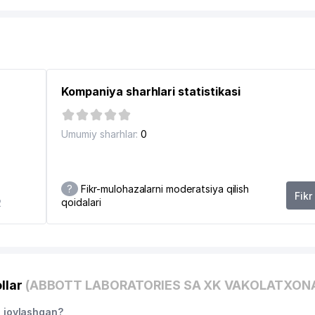
I
Kompaniya sharhlari statistikasi
I HUZURIDAGI RESPUBLIKA YO'L JAMGARMASI
Umumiy sharhlar:
0
?
Fikr-mulohazalarni moderatsiya qilish
Fikr
qoidalari
2
llar
(ABBOTT LABORATORIES SA XK VAKOLATXON
joylashgan?