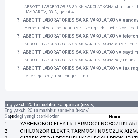
23
MALXAM SERVIS MChJ
ABBOTT LABORATORIES SA XK VAKOLATXONA shu manzilda jo
HAYDAROV, 38 А, qavat 4.
24
DORI-DARMON HCP MChJ
❓
ABBOTT LABORATORIES SA XK VAKOLATXONA qanday 
25
FUSION FOOD MChJ
Marshrutni yaratish uchun siz bizning veb-saytimizdagi xa
❓
ABBOTT LABORATORIES SA XK VAKOLATXONA telefon 
26
ELGA XIZMAT MIROBOD MChJ
ABBOTT LABORATORIES SA XK VAKOLATXONA ga siz shu raqam
27
KANSTIK MChJ
❓
ABBOTT LABORATORIES SA XK VAKOLATXONA sayti ma
ABBOTT LABORATORIES SA XK VAKOLATXONA sayti manzili 
28
ARK OSIYO MChJ
❓
ABBOTT LABORATORIES SA XK VAKOLATXONA fax raq
29
GEDEON RICHTER VAKOLATXONA
raqamiga fax yuborishingiz mumkin.
30
MYUNG SUNG PLACON VAKOLATXONA
31
KANSLER MChJ
Eng yaxshi 20 ta mashhur kompaniya (июль)
32
BOSHTRANSLOYIHA AJ
Eng yaxshi 20 ta mashhur sarlavha (июль)
Saytdagi yangi tashkilotlar
№
Nomi
33
EAST STARK-TV XUSUSIY KORXONASI
1
YASHNOBOD ELEKTR TARMOG'I NOSOZLIKLARI 
2
CHILONZOR ELEKTR TARMOG'I NOSOZLIK XIZM
34
AFROSIYOB-KOMMUNALCHI UY-JOY MULKDORLARI