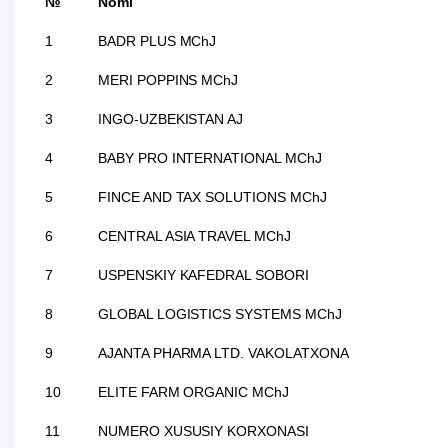
№
Nomi
1
BADR PLUS MChJ
2
MERI POPPINS MChJ
3
INGO-UZBEKISTAN AJ
4
BABY PRO INTERNATIONAL MChJ
5
FINCE AND TAX SOLUTIONS MChJ
6
CENTRAL ASIA TRAVEL MChJ
7
USPENSKIY KAFEDRAL SOBORI
8
GLOBAL LOGISTICS SYSTEMS MChJ
9
AJANTA PHARMA LTD. VAKOLATXONA
10
ELITE FARM ORGANIC MChJ
11
NUMERO XUSUSIY KORXONASI