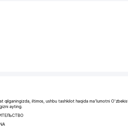
aningizda, iltimos, ushbu tashkilot haqida ma'lumotni O'zbekis
izni ayting.
ВИТЕЛЬСТВО
ONA