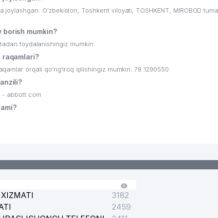
ylashgan: O'zbekiston, Toshkent viloyati, TOSHKENT, MIROBOD tuma
borish mumkin?
ritadan foydalanishingiz mumkin
raqamlari?
lar orqali qo’ng’iroq qilishingiz mumkin: 78 1290550
nzili?
- abbott.com
ami?
XIZMATI
3182
ATI
2459
 UYUSHMASI