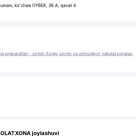
tumani
,
ko'chasi OYBEK
, 38 А, qavat 4
a preparatlari - sotish
,
Xorijiy savdo va iqtisodiyot vakolatxonalari
,
OLATXONA joylashuvi