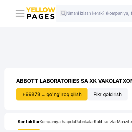
ABBOTT LABORATORIES SA XK VAKOLATXO
+99878 ... qo'ng'iroq qilish
Fikr qoldirish
Kontaktlar
Kompaniya haqida
Rubrikalar
Kalit so'zlar
Manzil x