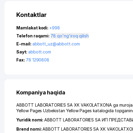
Kontaktlar
Mamlakat kodi:
+998
Telefon raqami:
78 qo'ng'iroq qilish
E-mail:
abbott_uz@abbott.com
Sayt:
abbott.com
Fax:
78 1290808
Kompaniya haqida
ABBOTT LABORATORIES SA XK VAKOLATXONA ga murojaat qilg
Yellow Pages Uzbekistan Yellow Pages katalogida topganing
Yuridik nomi:
ABBOTT LABORATORIES SA ИП ПРЕДСТА
Brend nomi:
ABBOTT LABORATORIES SA XK VAKOLATX