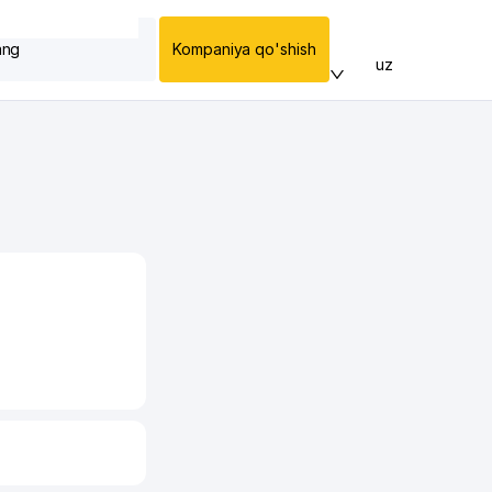
ang
Kompaniya qo'shish
uz