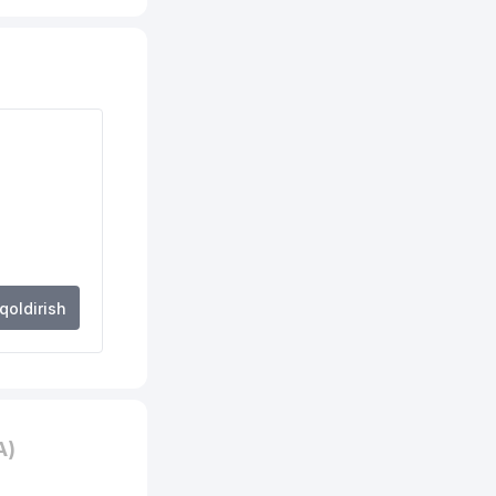
243 м
272 м
280 м
321 м
373 м
390 м
400 м
 qoldirish
405 м
414 м
415 м
A)
423 м