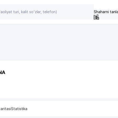
Shaharni tanl
NA
aritasi
Statistika