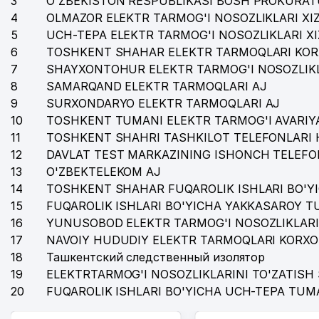
3
O'ZBEKISTON RESPUBLIKASI BOSH PROKURAT
4
35
OLMAZOR ELEKTR TARMOG'I NOSOZLIKLARI XI
GIPROSTROYMOST MChJ
5
UCH-TEPA ELEKTR TARMOG'I NOSOZLIKLARI X
36
GREAT HIGHWAY SERVIS MChJ
6
TOSHKENT SHAHAR ELEKTR TARMOQLARI KOR
7
SHAYXONTOHUR ELEKTR TARMOG'I NOSOZLIKL
37
DIGITAL SERVIS PLUS XUSUSIY KORXONASI
8
SAMARQAND ELEKTR TARMOQLARI AJ
38
HUAWEI TECH INVESTMENT TASHKENT XK MChJ
9
SURXONDARYO ELEKTR TARMOQLARI AJ
10
TOSHKENT TUMANI ELEKTR TARMOG'I AVARIYA
39
PREMIUM COFFEE SHEVCHENKO MChJ
11
TOSHKENT SHAHRI TASHKILOT TELEFONLARI 
12
DAVLAT TEST MARKAZINING ISHONCH TELEFO
40
BILIM POEZDI NODAVLAT TA'LIM MUASSASASI
13
O'ZBEKTELEKOM AJ
41
ITALHEAT GROUP MChJ
14
TOSHKENT SHAHAR FUQAROLIK ISHLARI BO'Y
15
FUQAROLIK ISHLARI BO'YICHA YAKKASAROY 
42
IROBI TECH GROUP XUSUSIY KORXONASI
16
YUNUSOBOD ELEKTR TARMOG'I NOSOZLIKLARI
17
43
NAVOIY HUDUDIY ELEKTR TARMOQLARI KORXO
HANIFA BUSINESS SOLUTION MChJ
18
Ташкентский следственный изолятор
44
BARTREST SERVIS MChJ
19
ELEKTRTARMOG'I NOSOZLIKLARINI TO'ZATISH 
20
FUQAROLIK ISHLARI BO'YICHA UCH-TEPA TUM
45
MIROBOD TUMANI HOKIMIYATI