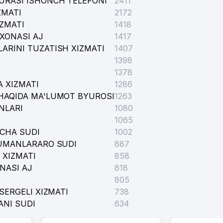
URASI ISHONCH TELEFONI
2411
ZMATI
2172
IZMATI
1418
XONASI AJ
1417
ARINI TUZATISH XIZMATI
1407
1398
1378
 XIZMATI
1286
HAQIDA MA'LUMOT BYUROSI
1263
NLARI
1080
1065
ICHA SUDI
1002
TUMANLARARO SUDI
887
 XIZMATI
858
NASI AJ
818
805
SERGELI XIZMATI
738
ANI SUDI
634