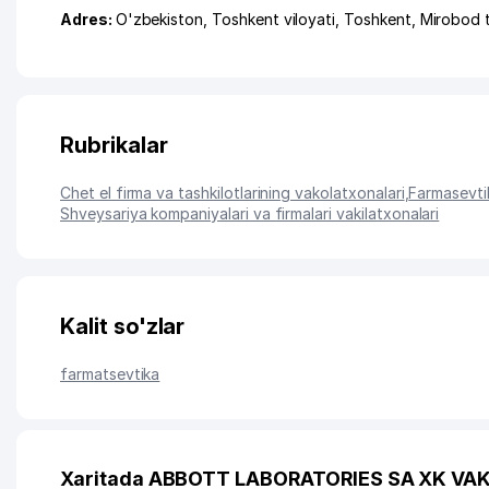
Adres:
O'zbekiston,
Toshkent viloyati
,
Toshkent
,
Mirobod 
Rubrikalar
Chet el firma va tashkilotlarining vakolatxonalari
,
Farmasevtik
Shveysariya kompaniyalari va firmalari vakilatxonalari
Kalit so'zlar
farmatsevtika
Xaritada ABBOTT LABORATORIES SA XK VAK