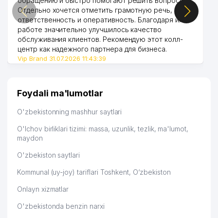
обращению и быстро помогают решить вопросы.
50
BASILIC MChJ
555 м
Отдельно хочется отметить грамотную речь,
ответственность и оперативность. Благодаря их
51
FUSION FOOD MChJ
568 м
работе значительно улучшилось качество
обслуживания клиентов. Рекомендую этот колл-
HUAWEI TECH INVESTMENT
52
572 м
центр как надежного партнера для бизнеса.
TASHKENT XK MChJ
Vip Brand 31.07.2026 11:43:39
53
LANISEL MChJ
579 м
54
ELITE FARM ORGANIC MChJ
580 м
Foydali ma'lumotlar
55
DST SERVICE MChJ
591 м
O'zbekistonning mashhur saytlari
56
IGEX ASIA MChJ
592 м
O'lchov birliklari tizimi: massa, uzunlik, tezlik, ma'lumot,
maydon
57
ANGLESEY FOOD MChJ
598 м
O'zbekiston saytlari
58
BRONUS MChJ
616 м
Kommunal (uy-joy) tariflari Toshkent, O‘zbekiston
EAST STARK-TV XUSUSIY
59
616 м
Onlayn xizmatlar
KORXONASI
O'zbekistonda benzin narxi
HABIBULLAEVA D.M. YAKKA
60
621 м