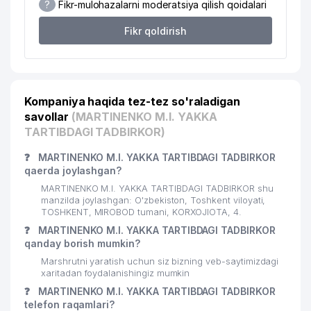
?
Fikr-mulohazalarni moderatsiya qilish qoidalari
22
DORI-DARMON HCP MChJ
396 м
Fikr qoldirish
BILIM POEZDI NODAVLAT TA'LIM
23
402 м
MUASSASASI
24
ISSIQLIKELEKTRLOYIHA AJ
418 м
Kompaniya haqida tez-tez so'raladigan
DORI VOSITALARINI
25
STANDARTLASH ILMIY MARKAZI
420 м
savollar
(MARTINENKO M.I. YAKKA
MChJ
TARTIBDAGI TADBIRKOR)
26
ANALYTIC PLUS MChJ
422 м
❓
MARTINENKO M.I. YAKKA TARTIBDAGI TADBIRKOR
qaerda joylashgan?
27
MIROBOD TUMANI HOKIMIYATI
436 м
MARTINENKO M.I. YAKKA TARTIBDAGI TADBIRKOR shu
manzilda joylashgan: O'zbekiston, Toshkent viloyati,
TOSHKENT FARMATSEVTIKA
TOSHKENT, MIROBOD tumani, KORXOJIOTA, 4.
28
441 м
INSTITUTI
❓
MARTINENKO M.I. YAKKA TARTIBDAGI TADBIRKOR
qanday borish mumkin?
MIRABAD TUMANI MADANIYAT
29
442 м
Marshrutni yaratish uchun siz bizning veb-saytimizdagi
BO'LIMI
xaritadan foydalanishingiz mumkin
30
BAHTSIZ HODISALAR BYUROSI
462 м
❓
MARTINENKO M.I. YAKKA TARTIBDAGI TADBIRKOR
telefon raqamlari?