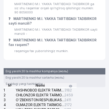
O'ZBEKISTON RESPUBLIKASI
MARTINENKO M.I. YAKKA TARTIBDAGI TADBIRKOR ga
31
VAZIRLAR MAHKAMASI HUZURIDAGI
468 м
siz shu raqamlar orqali qo’ng’iroq qilishingiz mumkin:
RESPUBLIKA YO'L JAMGARMASI
90 8056000
❓
MARTINENKO M.I. YAKKA TARTIBDAGI TADBIRKOR
32
INDIGOS MAX MChJ
469 м
sayti manzili?
MARTINENKO M.I. YAKKA TARTIBDAGI TADBIRKOR sayti
33
KONSERVIS MChJ
471 м
manzili -
34
FORTUNA-SAVDO MChJ
472 м
❓
MARTINENKO M.I. YAKKA TARTIBDAGI TADBIRKOR
fax raqami?
O'ZBEKISTON DAVLAT SA'NAT
raqamiga fax yuborishingiz mumkin.
35
472 м
MUZEYI
36
LEGALACT MChJ
473 м
Eng yaxshi 20 ta mashhur kompaniya (июль)
37
O'ZDONMAHSULOT AJ
475 м
Eng yaxshi 20 ta mashhur sarlavha (июль)
MIROBOD TUMANI 8-chi NOTARIAL
Saytdagi yangi tashkilotlar
38
487 м
№
Nomi
IDORASI
1
YASHNOBOD ELEKTR TARMOG'I NOSOZLIKLARI XIZMATI
3182
2
CHILONZOR ELEKTR TARMOG'I NOSOZLIK XIZMATI
2459
39
GLOBAL-GAS MChJ
492 м
3
O'ZBEKISTON RESPUBLIKASI BOSH PROKURATURASI ISHONCH TELEFONI
2411
4
OLMAZOR ELEKTR TARMOG'I NOSOZLIKLARI XIZMATI
2172
40
EUROASIA LOGISTIC ROAD MChJ
499 м