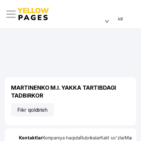
uz
MARTINENKO M.I. YAKKA TARTIBDAGI
TADBIRKOR
Fikr qoldirish
Kontaktlar
Kompaniya haqida
Rubrikalar
Kalit so'zlar
Manzil x