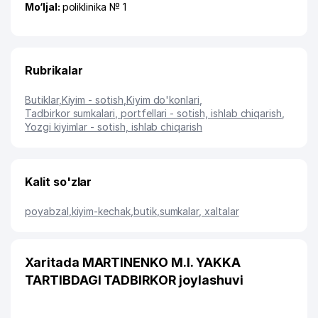
Mo‘ljal:
poliklinika № 1
Rubrikalar
Butiklar
,
Kiyim - sotish
,
Kiyim do'konlari
,
Tadbirkor sumkalari, portfellari - sotish, ishlab chiqarish
,
Yozgi kiyimlar - sotish, ishlab chiqarish
Kalit so'zlar
poyabzal
,
kiyim-kechak
,
butik
,
sumkalar, xaltalar
Xaritada MARTINENKO M.I. YAKKA
TARTIBDAGI TADBIRKOR joylashuvi