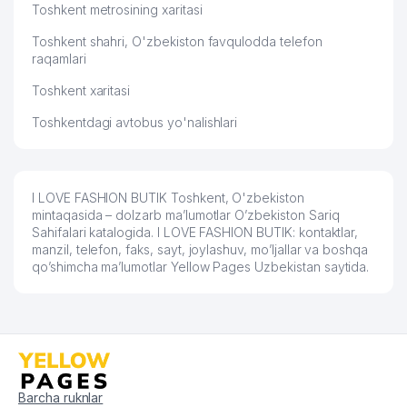
TARTIBDAGI TADBIRKOR
Toshkent metrosining xaritasi
KRON TELEKOM NETVORK
Toshkent shahri, O'zbekiston favqulodda telefon
61
621 м
XUSUSIY KORXONASI
raqamlari
Toshkent xaritasi
62
SANAR GROUP MChJ
623 м
Toshkentdagi avtobus yo'nalishlari
MASHENKO D.V. YAKKA TARTIBDAGI
63
637 м
TADBIRKOR
EASTERN OILGAS SERVICE XK
64
655 м
I LOVE FASHION BUTIK Toshkent, O'zbekiston
MChJ
mintaqasida – dolzarb ma’lumotlar O’zbekiston Sariq
Sahifalari katalogida. I LOVE FASHION BUTIK: kontaktlar,
65
IPLUS MChJ
660 м
manzil, telefon, faks, sayt, joylashuv, mo’ljallar va boshqa
qo’shimcha ma’lumotlar Yellow Pages Uzbekistan saytida.
66
CYBER TRADE PORTAL MChJ
662 м
67
AIS TECHNO GROUP MChJ
663 м
68
SMILE-UZ MChJ
665 м
69
ATLAS LOGISTICS MChJ
665 м
Barcha ruknlar