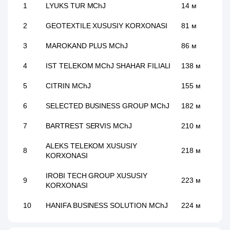
1
LYUKS TUR MChJ
14 м
2
GEOTEXTILE XUSUSIY KORXONASI
81 м
3
MAROKAND PLUS MChJ
86 м
4
IST TELEKOM MChJ SHAHAR FILIALI
138 м
5
CITRIN MChJ
155 м
6
SELECTED BUSINESS GROUP MChJ
182 м
7
BARTREST SERVIS MChJ
210 м
ALEKS TELEKOM XUSUSIY
8
218 м
KORXONASI
IROBI TECH GROUP XUSUSIY
9
223 м
KORXONASI
10
HANIFA BUSINESS SOLUTION MChJ
224 м
11
AFSONA MAKON MChJ
243 м