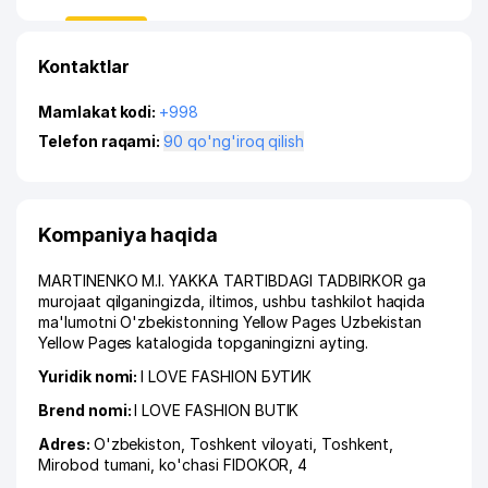
Kontaktlar
Mamlakat kodi:
+998
Telefon raqami:
90 qo'ng'iroq qilish
Kompaniya haqida
MARTINENKO M.I. YAKKA TARTIBDAGI TADBIRKOR ga
murojaat qilganingizda, iltimos, ushbu tashkilot haqida
ma'lumotni O'zbekistonning Yellow Pages Uzbekistan
Yellow Pages katalogida topganingizni ayting.
Yuridik nomi:
I LOVE FASHION БУТИК
Brend nomi:
I LOVE FASHION BUTIK
Adres:
O'zbekiston,
Toshkent viloyati
,
Toshkent
,
Mirobod tumani
,
ko'chasi FIDOKOR
, 4