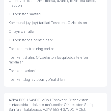
O'lchov birliklari tizimi: massa, uzunlik, tezlik, ma'lumot,
52
170 м
KORXONASI
maydon
53
INTER MEDIA RECORDS MChJ
177 м
O'zbekiston saytlari
Kommunal (uy-joy) tariflari Toshkent, O‘zbekiston
54
C A WOLVES MChJ
185 м
Onlayn xizmatlar
TOSHKENT SHAHAR ICHKI ISHLAR
55
188 м
BOSH BOSHQARMASI
O'zbekistonda benzin narxi
O'ZBEKISTON KURORT-
Toshkent metrosining xaritasi
56
193 м
SOG'LOMLASHTIRISH BIRLASHMASI
Toshkent shahri, O'zbekiston favqulodda telefon
UMUMIY O'RTA TA'LIM MAKTABI
raqamlari
57
194 м
№145
Toshkent xaritasi
58
M AND F HOLDING MChJ
204 м
Toshkentdagi avtobus yo'nalishlari
O`ZBEKISTON RESPUBLIKASI
PREZIDENTI ADMINISTRATSIYASI
HUZURIDAGI TIBBIYOT BOSH
59
205 м
BOSHQARMASINING SANITARIYA-
AZIYA BESH SAVDO MChJ Toshkent, O'zbekiston
EPIDEMIOLOGIYA NAZORATI
mintaqasida – dolzarb ma’lumotlar O’zbekiston Sariq
BOSHQARMASI
Sahifalari katalogida. AZIYA BESH SAVDO MChJ: