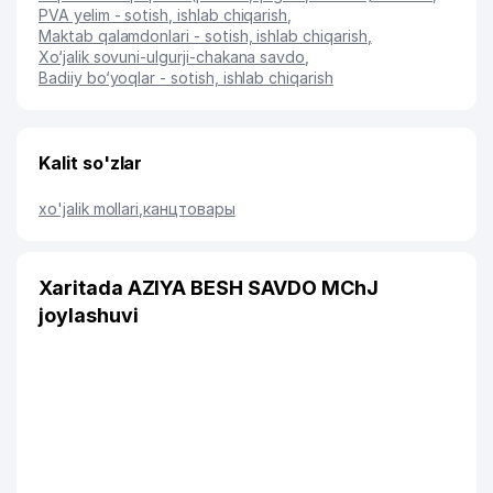
PVA yelim - sotish, ishlab chiqarish
,
Maktab qalamdonlari - sotish, ishlab chiqarish
,
Xo‘jalik sovuni-ulgurji-chakana savdo
,
Badiiy bo‘yoqlar - sotish, ishlab chiqarish
Kalit so'zlar
xo'jalik mollari
,
канцтовары
Xaritada AZIYA BESH SAVDO MChJ
joylashuvi