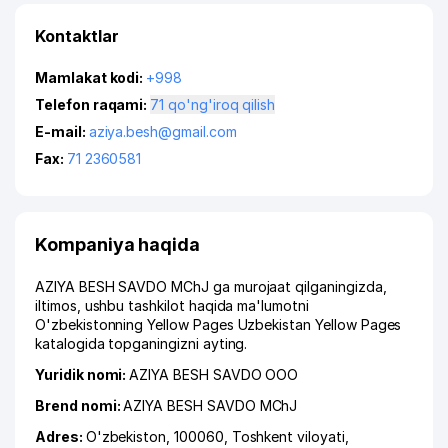
Kontaktlar
Mamlakat kodi:
+998
Telefon raqami:
71 qo'ng'iroq qilish
E-mail:
aziya.besh@gmail.com
Fax:
71 2360581
Kompaniya haqida
AZIYA BESH SAVDO MChJ ga murojaat qilganingizda,
iltimos, ushbu tashkilot haqida ma'lumotni
O'zbekistonning Yellow Pages Uzbekistan Yellow Pages
katalogida topganingizni ayting.
Yuridik nomi:
AZIYA BESH SAVDO ООО
Brend nomi:
AZIYA BESH SAVDO MChJ
Adres:
O'zbekiston, 100060,
Toshkent viloyati
,