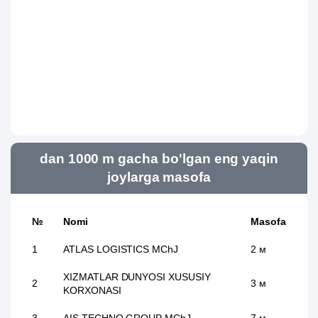
dan 1000 m gacha bo'lgan eng yaqin
joylarga masofa
№
Nomi
Masofa
1
ATLAS LOGISTICS MChJ
2 м
XIZMATLAR DUNYOSI XUSUSIY
2
3 м
KORXONASI