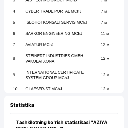
3
AIS TECHNO GROUP MChJ
7 м
4
CYBER TRADE PORTAL MChJ
7 м
5
ISLOHOTKONSALTSERVIS MChJ
7 м
6
SARKOR ENGINEERING MChJ
11 м
7
AVIATUR MChJ
12 м
STEINERT INDUSTRIES GMBH
8
12 м
VAKOLATXONA
INTERNATIONAL CERTIFICATE
9
12 м
SYSTEM GROUP MChJ
10
GLAESER-ST MChJ
12 м
PROYEKTNAYA MASTERSKAYA
11
18 м
Statistika
TAXTAGANOV XUSUSIY KORXONASI
12
VKUSNIY HLEB XK MChJ
19 м
Tashkilotning ko'rish statistikasi "AZIYA
13
EFENDI CO. LTD. XK MChJ
37 м