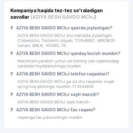
Kompaniya haqida tez-tez so'raladigan
INTERNATIONAL INVESTMENT
23
96 м
savollar
FINANCIAL COOPERATION MChJ
(AZIYA BESH SAVDO MChJ)
❓
AZIYA BESH SAVDO MChJ qaerda joylashgan?
NEBESA RESORT OILAVIY
24
96 м
KORXONASI
AZIYA BESH SAVDO MChJ shu manzilda joylashgan:
O'zbekiston, Toshkent viloyati, TOSHKENT, MIROBOD
25
CAPITAL TRUST INVEST MChJ
99 м
tumani, BIRLIK, 100060, 79.
❓
AZIYA BESH SAVDO MChJ qanday borish mumkin?
26
GRAND TOUR VOYAGE MChJ
101 м
Marshrutni yaratish uchun siz bizning veb-saytimizdagi
xaritadan foydalanishingiz mumkin
AZIMOV KOMMUNAL UY-JOY MULK
27
110 м
❓
AZIYA BESH SAVDO MChJ telefon raqamlari?
SHIRKATI
AZIYA BESH SAVDO MChJ ga siz shu raqamlar orqali
28
LOKOMOTIV-PROEKT MChJ
111 м
qo’ng’iroq qilishingiz mumkin: 71 2544809
❓
AZIYA BESH SAVDO MChJ sayti manzili?
29
MALIKA GUZAL FOOD MChJ
111 м
AZIYA BESH SAVDO MChJ sayti manzili -
30
AMULET-AUDIT MChJ
111 м
❓
AZIYA BESH SAVDO MChJ fax raqami?
raqamiga fax yuborishingiz mumkin.
MALON COMMERCE XUSUSIY
31
113 м
KORXONASI