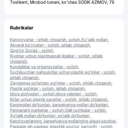
Toshkent
,
Mirobod tumani
,
ko'chasi SODIK AZIMOV
, 79
Rubrikalar
Kanstovarlar - ishlab chiqarish, sotish
,
Xo'jalik mollari
,
Akvarel bo‘yoqlari - sotish, ishlab chiqarish
,
Qog‘oz Qorqiz - sotish
,
Kiyimlar uchun plastmassali ilgaklar - sotish, ishlab
chiqarish
,
Kundaliklar va organayzerlar - sotish
,
Sochiluvchan mahsulotlar uchun plastik sig‘imlar - sotish,
ishlab chiqarish
,
Zanglamas po‘latdan sig‘imlar - sotish, ishlab chiqarish
,
Plastik sig‘imlar - sotish, ishlab chiqarish
,
Idora pichoqlari - sotish
,
Idora yelimlari - sotish
,
Kirlar uchun plastik savatlar - sotish, ishlab chiqarish
,
Kansmollari do‘konlari, kanselyariya mollari do‘konlari
,
Permanent markerlar - sotish
,
Gelli ruchkalar - sotish
,
Xo‘jalik mollari do‘konlari, xo‘jalik do‘konlari
,
Kanstovarlarning, kanselyariya mollarining ulgurji savdosi
,
Papkalar-ish papkasi (plastikli,qog‘oz, kartonli) - sotish
,