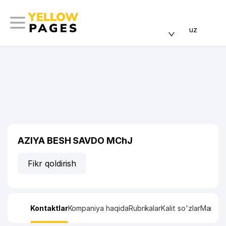
uz
AZIYA BESH SAVDO MChJ
Fikr qoldirish
Kontaktlar
Kompaniya haqida
Rubrikalar
Kalit so'zlar
Manzil x