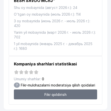
BESH SAVDO MChJ"
Shu oy mobaynida (август 2026 г.): 24
14
TERMO DOM XK MChJ
44 м
O'tgan oy mobaynida (июль 2026 г.): 114
15
DAVLAT ILMIY TIBBIY KUTUBXONASI
58 м
3 oy mobaynida (июнь 2026 г. - июль 2026 г.):
420
O'ZBEKISTON SOG'LOM SAQLASH
16
62 м
Yarim yil mobaynida (март 2026 г. - июль 2026 г.):
MUZEYI
702
17
ANGLESEY FOOD MChJ
68 м
1 yil mobaynida (январь 2025 г. - декабрь 2025
г.): 1680
O'ZBEKISTONDA SOG'LIQNI
SAQLASH VA ZDRAVOOXRANENIE
18
68 м
UZBEKISTANA GAZETALAR
Kompaniya sharhlari statistikasi
TAHRIRIYATI
19
UZRENTEK MChJ
86 м
Umumiy sharhlar:
0
?
Fikr-mulohazalarni moderatsiya qilish qoidalari
ARUTUNYANS M.N XUSUSIY
20
87 м
KORXONASI
Fikr qoldirish
21
ELIUS MChJ
90 м
22
AKMALXON SAVDO FARM MChJ
94 м