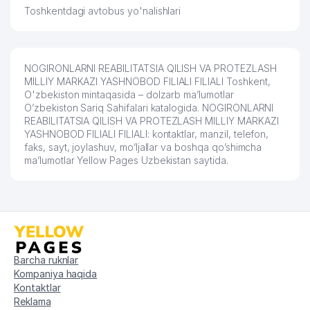
Toshkentdagi avtobus yo'nalishlari
BELARUS RESPUBLIKASI
61
320 м
ELChINONASI
62
SHOMIRZIYO GROUP MChJ
320 м
NOGIRONLARNI REABILITATSIA QILISH VA PROTEZLASH
MILLIY MARKAZI YASHNOBOD FILIALI FILIALI Toshkent,
TURKIYA RESPUBLIKASI
O'zbekiston mintaqasida – dolzarb ma’lumotlar
63
330 м
ELChINONASI
O’zbekiston Sariq Sahifalari katalogida. NOGIRONLARNI
REABILITATSIA QILISH VA PROTEZLASH MILLIY MARKAZI
INDONEZIA RESPUBLIKASI
YASHNOBOD FILIALI FILIALI: kontaktlar, manzil, telefon,
64
354 м
ELChINONASI
faks, sayt, joylashuv, mo’ljallar va boshqa qo’shimcha
ma’lumotlar Yellow Pages Uzbekistan saytida.
65
MALIKA GUZAL FOOD MChJ
355 м
66
CHASE GROUP MChJ
359 м
NEBESA RESORT OILAVIY
67
365 м
KORXONASI
Barcha ruknlar
68
АО ALFA LIFE INSURANCE
365 м
Kompaniya haqida
Kontaktlar
69
ANALYTICS CONSULTING MChJ
367 м
Reklama