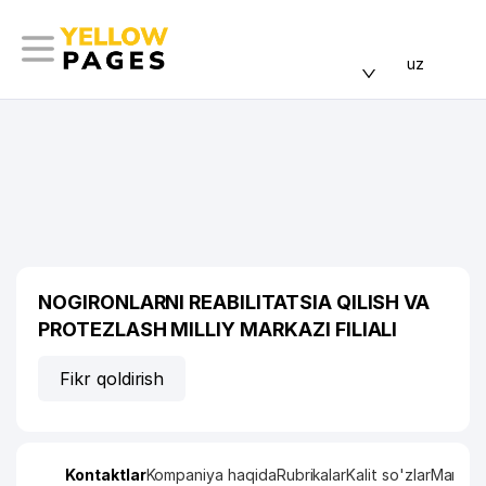
uz
NOGIRONLARNI REABILITATSIA QILISH VA
PROTEZLASH MILLIY MARKAZI FILIALI
Fikr qoldirish
Kontaktlar
Kompaniya haqida
Rubrikalar
Kalit so'zlar
Manzil x