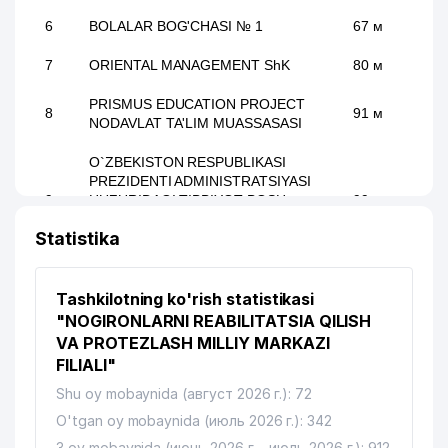
6
BOLALAR BOG'CHASI № 1
67 м
7
ORIENTAL MANAGEMENT ShK
80 м
PRISMUS EDUCATION PROJECT
8
91 м
NODAVLAT TA'LIM MUASSASASI
O`ZBEKISTON RESPUBLIKASI
PREZIDENTI ADMINISTRATSIYASI
9
HUZURIDAGI TIBBIYOT BOSH
99 м
BOSHQARMASINING MARKAZIY
Statistika
DORIXONASI
BOLALAR BOG'CHASI №559
10
103 м
(SOLNISHKO)
Tashkilotning ko'rish statistikasi
"NOGIRONLARNI REABILITATSIA QILISH
11
SORIZ DIOMED MChJ
114 м
VA PROTEZLASH MILLIY MARKAZI
FILIALI"
12
BEGIM MChJ
124 м
Shu oy mobaynida (август 2026 г.): 72
13
ALOQA BO'LIMI № 47
128 м
O'tgan oy mobaynida (июль 2026 г.): 342
3 oy mobaynida (июнь 2026 г. - июль 2026 г.): 912