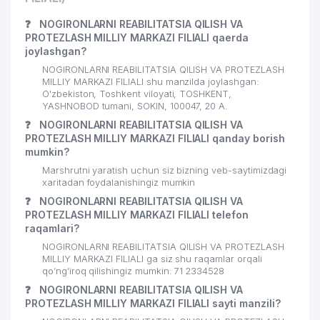
ART HOUSE PRO XUSUSIY
25
158 м
KORXONASI
❓
NOGIRONLARNI REABILITATSIA QILISH VA
PROTEZLASH MILLIY MARKAZI FILIALI qaerda
26
MANZARA TOURISM MChJ
165 м
joylashgan?
NOGIRONLARNI REABILITATSIA QILISH VA PROTEZLASH
27
DALMAT ENG MChJ
181 м
MILLIY MARKAZI FILIALI shu manzilda joylashgan:
O'zbekiston, Toshkent viloyati, TOSHKENT,
28
OLYMPIC TOUR SERVICE MChJ
185 м
YASHNOBOD tumani, SOKIN, 100047, 20 А.
❓
NOGIRONLARNI REABILITATSIA QILISH VA
29
AKWA FOODS IMPEX XK MChJ
190 м
PROTEZLASH MILLIY MARKAZI FILIALI qanday borish
mumkin?
BSM CONSULTING AND LOGISTICS
30
190 м
MChJ
Marshrutni yaratish uchun siz bizning veb-saytimizdagi
xaritadan foydalanishingiz mumkin
31
UKRAINA ELChINONASI
203 м
❓
NOGIRONLARNI REABILITATSIA QILISH VA
PROTEZLASH MILLIY MARKAZI FILIALI telefon
32
LIBERTY COMFORT MChJ
203 м
raqamlari?
NOGIRONLARNI REABILITATSIA QILISH VA PROTEZLASH
SOS ACADEMY NODAVLAT TA'LIM
33
MILLIY MARKAZI FILIALI ga siz shu raqamlar orqali
203 м
MUASSASASI
qo’ng’iroq qilishingiz mumkin: 71 2334528
❓
NOGIRONLARNI REABILITATSIA QILISH VA
34
ORTOPEDIYA REABILITATSIYA MChJ
204 м
PROTEZLASH MILLIY MARKAZI FILIALI sayti manzili?