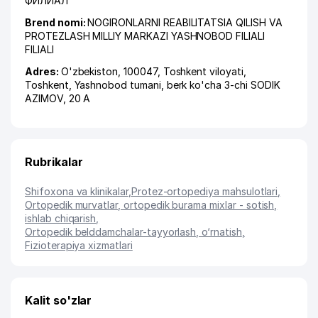
ФИЛИАЛ
Brend nomi:
NOGIRONLARNI REABILITATSIA QILISH VA
PROTEZLASH MILLIY MARKAZI YASHNOBOD FILIALI
FILIALI
Adres:
O'zbekiston, 100047,
Toshkent viloyati
,
Toshkent
,
Yashnobod tumani
,
berk ko'cha 3-chi SODIK
AZIMOV
, 20 А
Rubrikalar
Shifoxona va klinikalar
,
Protez-ortopediya mahsulotlari
,
Ortopedik murvatlar, ortopedik burama mixlar - sotish,
ishlab chiqarish
,
Ortopedik belddamchalar-tayyorlash, o‘rnatish
,
Fizioterapiya xizmatlari
Kalit so'zlar