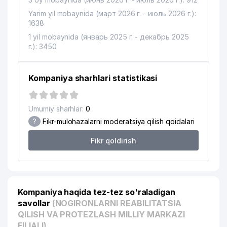
14
BASCONI LUX XUSUSIY KORXONASI
134 м
Yarim yil mobaynida (март 2026 г. - июль 2026 г.):
15
CREATIVE STATUS MChJ
134 м
1638
1 yil mobaynida (январь 2025 г. - декабрь 2025
16
Smile Concept
135 м
г.): 3450
17
KRILAK ASIASTROY MChJ
136 м
Kompaniya sharhlari statistikasi
18
NICE DAY EVENT GROUP MChJ
139 м
19
FLAMINGO STAR MChJ
146 м
Umumiy sharhlar:
0
AL-MAHMUD MASLAHATI
?
Fikr-mulohazalarni moderatsiya qilish qoidalari
20
150 м
ADVOKATLIK FIRMASI
Fikr qoldirish
21
PROF HORECA MChJ
153 м
22
MERCURY DMC MChJ
153 м
23
LUX OPTIC XUSUSIY KORXONASI
154 м
Kompaniya haqida tez-tez so'raladigan
savollar
(NOGIRONLARNI REABILITATSIA
24
ROBOTRON-EVA MChJ
156 м
QILISH VA PROTEZLASH MILLIY MARKAZI
FILIALI)