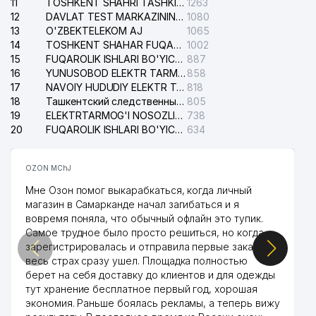
11
TOSHKENT SHAHRI TASHKILOT TELEFONLARI HAQIDA MA'LUMOT BYUROSI
1263
42
YAPONIYA ELChINONASI
235 м
12
DAVLAT TEST MARKAZINING ISHONCH TELEFONLARI
1080
13
O'ZBEKTELEKOM AJ
1065
43
BONUM FACTUM GALLERY MChJ
236 м
14
TOSHKENT SHAHAR FUQAROLIK ISHLARI BO'YICHA SUDI
1002
15
FUQAROLIK ISHLARI BO'YICHA YAKKASAROY TUMANLARARO SUDI
887
44
M AND F HOLDING MChJ
241 м
16
YUNUSOBOD ELEKTR TARMOG'I NOSOZLIKLARI XIZMATI
858
17
NAVOIY HUDUDIY ELEKTR TARMOQLARI KORXONASI AJ
818
BILIM POEZDI NODAVLAT TA'LIM
18
Ташкентский следственный изолятор
805
45
242 м
MUASSASASI
19
ELEKTRTARMOG'I NOSOZLIKLARINI TO'ZATISH SERGELI XIZMATI
738
20
FUQAROLIK ISHLARI BO'YICHA UCH-TEPA TUMANI SUDI
634
46
SMART MEDIA SOLUTIONS MChJ
248 м
47
VOYAGER FILM MChJ
250 м
OZON MChJ
Мне Озон помог выкарабкаться, когда личный
48
STROY ASPHALT-PRO MChJ
250 м
магазин в Самарканде начал загибаться и я
вовремя поняла, что обычный офлайн это тупик.
AFROSIYOB-SAN'AT XUSUSIY
49
251 м
Самое трудное было просто решиться, но когда
KORXONASI
зарегистрировалась и отправила первые заказы,
50
SMART MEDIA SOLUTIONS MChJ
253 м
весь страх сразу ушел. Площадка полностью
берет на себя доставку до клиентов и для одежды
ASHUR TASHKENT ADVOKATLIK
тут хранение бесплатное первый год, хорошая
51
254 м
FIRMASI
экономия. Раньше боялась рекламы, а теперь вижу