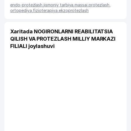
endo-protezlash
,
jismoniy tarbiya
,
massaj
,
protezlash
,
ortopediya
,
fizioterapiya
,
ekzoprotezlash
Xaritada NOGIRONLARNI REABILITATSIA
QILISH VA PROTEZLASH MILLIY MARKAZI
FILIALI joylashuvi