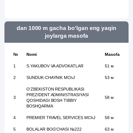
dan 1000 m gacha bo'lgan eng yaqin
joylarga masofa
№
Nomi
Masofa
1
S.YAKUBOV VA ADVOKATLAR
51 м
2
SUNDUK-CHAYNIK MChJ
53 м
O'ZBEKISTON RESPUBLIKASI
PREZIDENT ADMINISTRASIYASI
3
58 м
QOSHIDAGI BOSH TIBBIY
BOSHQARMA
4
PREMIER TRAVEL SERVICES MChJ
58 м
5
BOLALAR BOG'CHASI №222
63 м