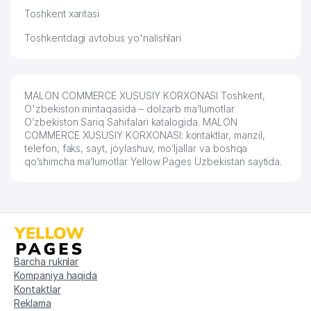
Toshkent xaritasi
BOOSTER GROWTH SOLUTION
60
225 м
XUSUSIY KORXONASI
Toshkentdagi avtobus yo'nalishlari
61
UNIXIMTEK AZIYA MChJ
225 м
O`ZBEKISTON RESPUBLIKASI
MALON COMMERCE XUSUSIY KORXONASI Toshkent,
PREZIDENTI ADMINISTRATSIYASI
O'zbekiston mintaqasida – dolzarb ma’lumotlar
HUZURIDAGI TIBBIYOT BOSH
62
226 м
O’zbekiston Sariq Sahifalari katalogida. MALON
BOSHQARMASINING SANITARIYA-
COMMERCE XUSUSIY KORXONASI: kontaktlar, manzil,
EPIDEMIOLOGIYA NAZORATI
telefon, faks, sayt, joylashuv, mo’ljallar va boshqa
BOSHQARMASI
qo’shimcha ma’lumotlar Yellow Pages Uzbekistan saytida.
63
FALCON ADVOKATLIK FIRMASI
226 м
64
BAJARUVCHI MChJ
226 м
65
LIBERTY COMFORT MChJ
227 м
66
UKRAINA ELChINONASI
228 м
Barcha ruknlar
Kompaniya haqida
67
OLMITAS MChJ
229 м
Kontaktlar
Reklama