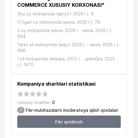
COMMERCE XUSUSIY KORXONASI"
14
ASIA INSHURANS MChJ
51 м
Shu oy mobaynida (август 2026 г.): 6
O'tgan oy mobaynida (июль 2026 г.): 78
O'ZBEKISTONDA SOG'LIQNI
SAQLASH VA ZDRAVOOXRANENIE
3 oy mobaynida (июнь 2026 г. - июль 2026 г.):
15
54 м
UZBEKISTANA GAZETALAR
864
TAHRIRIYATI
Yarim yil mobaynida (март 2026 г. - июль 2026 г.):
996
O'ZBEKISTON SOG'LOM SAQLASH
16
57 м
MUZEYI
1 yil mobaynida (январь 2025 г. - декабрь 2025
г.): 1470
17
DAVLAT ILMIY TIBBIY KUTUBXONASI
60 м
18
DAS MARKETING MChJ
63 м
Kompaniya sharhlari statistikasi
19
INTER MEDIA RECORDS MChJ
74 м
Umumiy sharhlar:
0
20
EFENDI CO. LTD. XK MChJ
101 м
?
Fikr-mulohazalarni moderatsiya qilish qoidalari
21
TERMO DOM XK MChJ
102 м
Fikr qoldirish
MIROBOD TUMANI MADANIYAT
22
108 м
MARKAZI