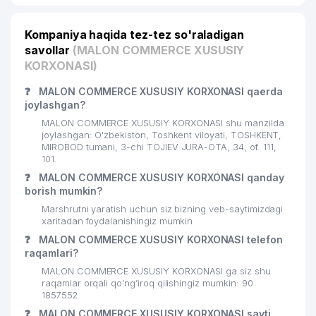
23
AVIATUR MChJ
109 м
Kompaniya haqida tez-tez so'raladigan
savollar
(MALON COMMERCE XUSUSIY
24
AIS TECHNO GROUP MChJ
109 м
KORXONASI)
25
ISLOHOTKONSALTSERVIS MChJ
113 м
❓
MALON COMMERCE XUSUSIY KORXONASI qaerda
joylashgan?
XIZMATLAR DUNYOSI XUSUSIY
26
113 м
KORXONASI
MALON COMMERCE XUSUSIY KORXONASI shu manzilda
joylashgan: O'zbekiston, Toshkent viloyati, TOSHKENT,
27
AZIYA BESH SAVDO MChJ
113 м
MIROBOD tumani, 3-chi TOJIEV JURA-OTA, 34, of. 111,
101.
PROYEKTNAYA MASTERSKAYA
❓
MALON COMMERCE XUSUSIY KORXONASI qanday
28
115 м
TAXTAGANOV XUSUSIY KORXONASI
borish mumkin?
Marshrutni yaratish uchun siz bizning veb-saytimizdagi
29
ATLAS LOGISTICS MChJ
115 м
xaritadan foydalanishingiz mumkin
❓
MALON COMMERCE XUSUSIY KORXONASI telefon
STEINERT INDUSTRIES GMBH
30
117 м
raqamlari?
VAKOLATXONA
MALON COMMERCE XUSUSIY KORXONASI ga siz shu
LILEN KOMMUNAL UY-JOY MULK
raqamlar orqali qo’ng’iroq qilishingiz mumkin: 90
31
117 м
1857552
SHIRKATI
❓
MALON COMMERCE XUSUSIY KORXONASI sayti