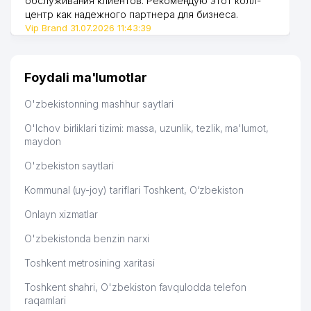
обслуживания клиентов. Рекомендую этот колл-
центр как надежного партнера для бизнеса.
52
SMART MEDIA SOLUTIONS MChJ
192 м
Vip Brand 31.07.2026 11:43:39
53
MALIKA GUZAL FOOD MChJ
203 м
TEXNO-ALF NODAVLAT TA'LIM
Foydali ma'lumotlar
54
206 м
MUASSASASI
O'zbekistonning mashhur saytlari
MOVAROUNNAHR MAHALLA
55
207 м
QO'MITASI
O'lchov birliklari tizimi: massa, uzunlik, tezlik, ma'lumot,
maydon
TONG-KOMMUNAL SERVIS UY-JOY
56
214 м
O'zbekiston saytlari
MULK SHIRKATI
Kommunal (uy-joy) tariflari Toshkent, O‘zbekiston
O'ZBEKISTON KURORT-
57
218 м
SOG'LOMLASHTIRISH BIRLASHMASI
Onlayn xizmatlar
O'ZBEKISTON RESPUBLIKASI ICHKI
O'zbekistonda benzin narxi
58
ISHLAR VAZIRLIGI MARKAZIY
222 м
POLIKLINIKASI
Toshkent metrosining xaritasi
Toshkent shahri, O'zbekiston favqulodda telefon
SOS ACADEMY NODAVLAT TA'LIM
59
223 м
raqamlari
MUASSASASI