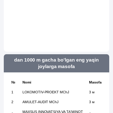
dan 1000 m gacha bo'lgan eng yaqin
joylarga masofa
№
Nomi
Masofa
1
LOKOMOTIV-PROEKT MChJ
3 м
2
AMULET-AUDIT MChJ
3 м
MAXSUS INNOVATSIYA VA TA'MINOT