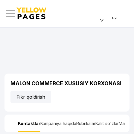
uz
MALON COMMERCE XUSUSIY KORXONASI
Fikr qoldirish
Kontaktlar
Kompaniya haqida
Rubrikalar
Kalit so'zlar
Manzil x