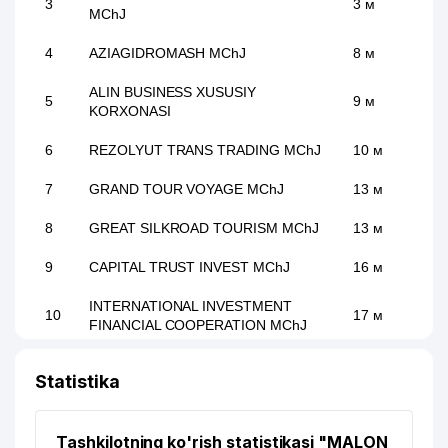
3
3 м
MChJ
4
AZIAGIDROMASH MChJ
8 м
ALIN BUSINESS XUSUSIY
5
9 м
KORXONASI
6
REZOLYUT TRANS TRADING MChJ
10 м
7
GRAND TOUR VOYAGE MChJ
13 м
8
GREAT SILKROAD TOURISM MChJ
13 м
9
CAPITAL TRUST INVEST MChJ
16 м
INTERNATIONAL INVESTMENT
10
17 м
FINANCIAL COOPERATION MChJ
11
ISHONCH TEXNO MChJ
28 м
Statistika
12
ASU TRADING GROUP MChJ
32 м
Tashkilotning ko'rish statistikasi "MALON
13
SVET DOBRA XUSUSIY KORXONASI
37 м