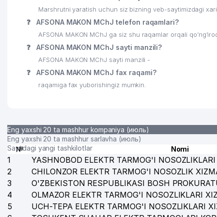
Marshrutni yaratish uchun siz bizning veb-saytimizdagi xa
25
ALEKS TRADING MChJ
❓
AFSONA MAKON MChJ telefon raqamlari?
26
CHAYKA KOMMUNAL SERVIS UY-JOY MULK SHIRKATI
AFSONA MAKON MChJ ga siz shu raqamlar orqali qo’ng’iroq 
❓
AFSONA MAKON MChJ sayti manzili?
27
HIPPOKRAT FARM MChJ
AFSONA MAKON MChJ sayti manzili -
28
GEOLTEXTA'MINOT DK
❓
AFSONA MAKON MChJ fax raqami?
raqamiga fax yuborishingiz mumkin.
29
GOSGEOLINFORMCENTER DK
30
ISSIQLIKELEKTRLOYIHA AJ
31
MINERAL RESURSLAR INSTITUTI DK
Eng yaxshi 20 ta mashhur kompaniya (июль)
Eng yaxshi 20 ta mashhur sarlavha (июль)
32
ELSTAB MChJ
Saytdagi yangi tashkilotlar
№
Nomi
1
YASHNOBOD ELEKTR TARMOG'I NOSOZLIKLARI 
33
DAVLAT GEOLOGIYA MUZEYI
2
CHILONZOR ELEKTR TARMOG'I NOSOZLIK XIZM
3
O'ZBEKISTON RESPUBLIKASI BOSH PROKURAT
34
OILAVIY POLIKLINIKA № 1 (MIROBOD TUMANI)
4
OLMAZOR ELEKTR TARMOG'I NOSOZLIKLARI XI
35
INFIN LEASING MChJ
5
UCH-TEPA ELEKTR TARMOG'I NOSOZLIKLARI X