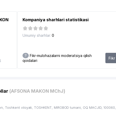
DBIRKOR
AKON
Kompaniya sharhlari statistikasi
Umumiy sharhlar:
0
OBOD TUMANI BO'LIMI
?
Fikr-mulohazalarni moderatsiya qilish
Fikr
qoidalari
6
llar
(AFSONA MAKON MChJ)
SI
n, Toshkent viloyati, TOSHKENT, MIROBOD tumani, OQ MACJID, 100060,