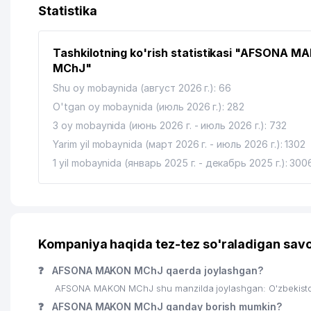
13
MIROBOD TUMANI 4-chi NOTARIAL IDORASI
Statistika
14
ADILOVA FERUZA SABIROVNA YAKKA TARTIBDAGI TA
Tashkilotning ko'rish statistikasi "AFSONA M
15
LEVERAGE MChJ
MChJ"
16
KOSOL AIR MChJ
Shu oy mobaynida (август 2026 г.): 66
O'tgan oy mobaynida (июль 2026 г.): 282
17
IDEAL ROAD CONSTRUCTION XUSUSIY KORXONASI
3 oy mobaynida (июнь 2026 г. - июль 2026 г.): 732
18
BYUDJETDAN TASHQARI PENSIYA JAMG'ARMASI MIR
Yarim yil mobaynida (март 2026 г. - июль 2026 г.): 1302
1 yil mobaynida (январь 2025 г. - декабрь 2025 г.): 300
19
AGROSHERIFF-ASIA MChJ
20
IN RENT MChJ
21
DO CHALLENGE FOR TOMORROW MChJ
Kompaniya haqida tez-tez so'raladigan savo
22
AVAZOV S.SH. YAKKA TARTIBDAGI TADBIRKOR
❓
AFSONA MAKON MChJ qaerda joylashgan?
23
KOINOT RADIOTEXNIKA MOLLARI XUSUSIY KORXONA
AFSONA MAKON MChJ shu manzilda joylashgan: O'zbekisto
24
ZIPTECH MChJ
❓
AFSONA MAKON MChJ qanday borish mumkin?