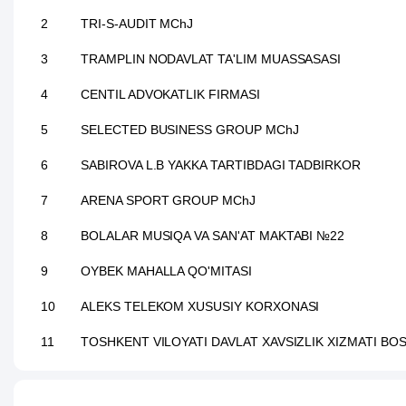
2
TRI-S-AUDIT MChJ
3
TRAMPLIN NODAVLAT TA'LIM MUASSASASI
4
CENTIL ADVOKATLIK FIRMASI
5
SELECTED BUSINESS GROUP MChJ
6
SABIROVA L.B YAKKA TARTIBDAGI TADBIRKOR
7
ARENA SPORT GROUP MChJ
8
BOLALAR MUSIQA VA SAN'AT MAKTABI №22
9
OYBEK MAHALLA QO'MITASI
10
ALEKS TELEKOM XUSUSIY KORXONASI
11
TOSHKENT VILOYATI DAVLAT XAVSIZLIK XIZMATI B
12
ALOQA BO'LIMI № 15