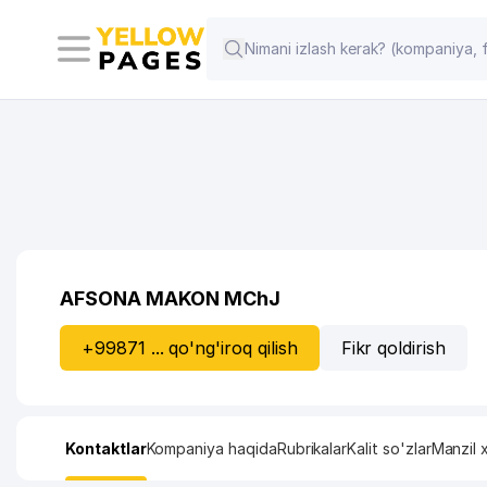
AFSONA MAKON MChJ
+99871 ... qo'ng'iroq qilish
Fikr qoldirish
Kontaktlar
Kompaniya haqida
Rubrikalar
Kalit so'zlar
Manzil x