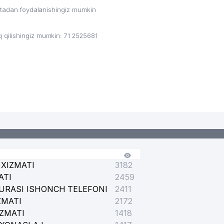
ritadan foydalanishingiz mumkin
qilishingiz mumkin: 71 2525681
XIZMATI
3182
ATI
2459
URASI ISHONCH TELEFONI
2411
ZMATI
2172
IZMATI
1418