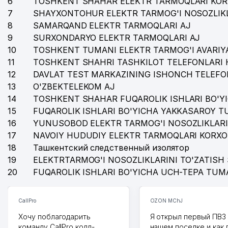
6
TOSHKENT SHAHAR ELEKTR TARMOQLARI KOR
36
ANALYTIC PLUS MChJ
7
SHAYXONTOHUR ELEKTR TARMOG'I NOSOZLIKL
37
MEDIA SKS MChJ
8
SAMARQAND ELEKTR TARMOQLARI AJ
9
SURXONDARYO ELEKTR TARMOQLARI AJ
38
DO'STLAR MChJ
10
TOSHKENT TUMANI ELEKTR TARMOG'I AVARIYA
11
TOSHKENT SHAHRI TASHKILOT TELEFONLARI 
39
BARKAMOL AVLOD KOMMUNAL LYUKS UY-JOY MULK 
12
DAVLAT TEST MARKAZINING ISHONCH TELEFO
40
DIAG LAB TRADE MChJ
13
O'ZBEKTELEKOM AJ
14
TOSHKENT SHAHAR FUQAROLIK ISHLARI BO'Y
41
DORI VOSITALARINI STANDARTLASH ILMIY MARKAZI
15
FUQAROLIK ISHLARI BO'YICHA YAKKASAROY 
16
YUNUSOBOD ELEKTR TARMOG'I NOSOZLIKLARI
42
CHAQQON PIZZA GROUP MChJ
17
NAVOIY HUDUDIY ELEKTR TARMOQLARI KORXO
43
O'zR GEOLOGIYA VA MINERAL RESURSLAR DAVLAT K
18
Ташкентский следственный изолятор
19
ELEKTRTARMOG'I NOSOZLIKLARINI TO'ZATISH 
44
TAEWOONG GLOBAL LOGISTICS INTERNATIONAL MC
20
FUQAROLIK ISHLARI BO'YICHA UCH-TEPA TUM
45
SOCIALS CORNER MChJ
CallPro
OZON MChJ
46
COURIER EXPRESS MChJ
Хочу поблагодарить
Я открыл первый ПВЗ 
47
TOSHKENT FARMATSEVTIKA INSTITUTI
команду CallPro колл-
нашем поселке и как