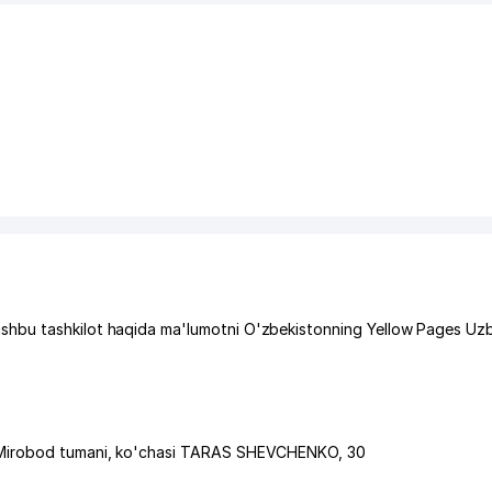
hbu tashkilot haqida ma'lumotni O'zbekistonning Yellow Pages Uz
Mirobod tumani
,
ko'chasi TARAS SHEVCHENKO
, 30