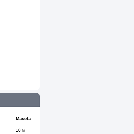
Masofa
10 м