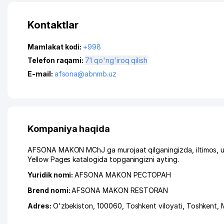
Kontaktlar
Mamlakat kodi:
+998
Telefon raqami:
71 qo'ng'iroq qilish
E-mail:
afsona@abnmb.uz
Kompaniya haqida
AFSONA MAKON MChJ ga murojaat qilganingizda, iltimos, us
Yellow Pages katalogida topganingizni ayting.
Yuridik nomi:
AFSONA MAKON РЕСТОРАН
Brend nomi:
AFSONA MAKON RESTORAN
Adres:
O'zbekiston, 100060,
Toshkent viloyati
,
Toshkent
,