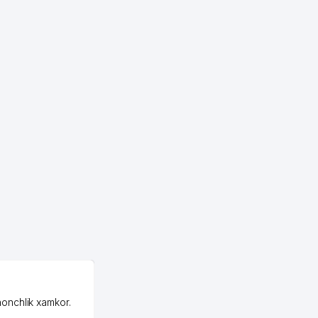
185 м
192 м
195 м
200 м
200 м
212 м
214 м
219 м
221 м
221 м
OZON MChJ
225 м
honchlik xamkor.
Зашел на Озон в
227 м
Узбекистане почти