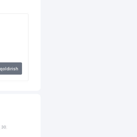
140 м
150 м
164 м
165 м
166 м
167 м
 qoldirish
167 м
168 м
168 м
169 м
173 м
 30.
173 м