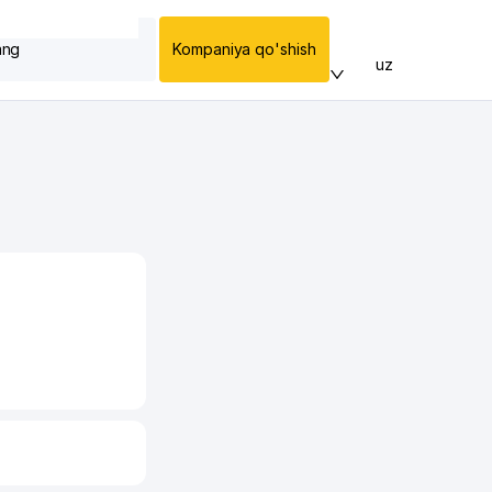
ang
Kompaniya qo'shish
uz