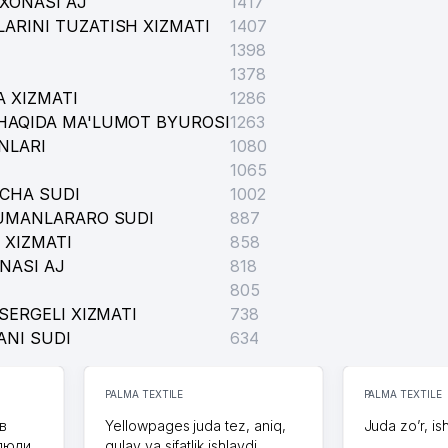
XONASI AJ
1417
ARINI TUZATISH XIZMATI
1407
1398
1378
 XIZMATI
1286
HAQIDA MA'LUMOT BYUROSI
1263
SHIRKATI
NLARI
1080
1065
ICHA SUDI
1002
 MChJ
TUMANLARARO SUDI
887
 XIZMATI
858
NASI AJ
818
O'MITASI
805
SERGELI XIZMATI
738
hJ
ANI SUDI
634
PALMA TEXTILE
PALMA TEXTILE
в
Yellowpages juda tez, aniq,
Juda zo’r, is
 люди
qulay va sifatlik ishlaydi.