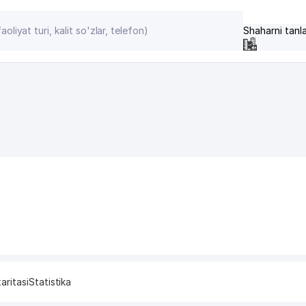
Shaharni tanl
aritasi
Statistika