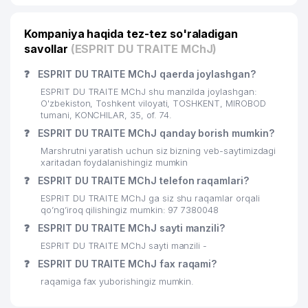
22
SIS TRAVEL ShK
382 м
Kompaniya haqida tez-tez so'raladigan
DIGITAL SERVIS PLUS XUSUSIY
23
390 м
savollar
KORXONASI
(ESPRIT DU TRAITE MChJ)
❓
ESPRIT DU TRAITE MChJ qaerda joylashgan?
ROSSIYA FEDERASIYASINING
24
392 м
SAVDO VAKOLATXONASI
ESPRIT DU TRAITE MChJ shu manzilda joylashgan:
O'zbekiston, Toshkent viloyati, TOSHKENT, MIROBOD
QULMATOVA DILDORA
tumani, KONCHILAR, 35, of. 74.
25
XAMZAYEVNA YAKKA TARTIBDAGI
413 м
❓
ESPRIT DU TRAITE MChJ qanday borish mumkin?
TADBIRKOR
Marshrutni yaratish uchun siz bizning veb-saytimizdagi
xaritadan foydalanishingiz mumkin
26
KARATAU SHARAP MChJ
418 м
❓
ESPRIT DU TRAITE MChJ telefon raqamlari?
FORT PRO TRADE XUSUSIY
ESPRIT DU TRAITE MChJ ga siz shu raqamlar orqali
27
427 м
KORXONASI
qo’ng’iroq qilishingiz mumkin: 97 7380048
❓
ESPRIT DU TRAITE MChJ sayti manzili?
28
FLY TEAM MChJ
431 м
ESPRIT DU TRAITE MChJ sayti manzili -
29
QUVNOQ YOZ OROMGOHI MChJ
432 м
❓
ESPRIT DU TRAITE MChJ fax raqami?
raqamiga fax yuborishingiz mumkin.
EAST STARK-TV XUSUSIY
30
434 м
KORXONASI