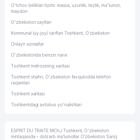
O'lchov birliklari tizimi: massa, uzunlik, tezlik, ma'lumot,
51
ALFA-STYLE MChJ
524 м
maydon
O'ZBEKISTON RESPUBLIKASI XALQ
O'zbekiston saytlari
52
540 м
TA'LIMI VAZIRLIGI
Kommunal (uy-joy) tariflari Toshkent, O‘zbekiston
53
ADVANTOUR XUSUSIY KORXONASI
544 м
Onlayn xizmatlar
KARPOS GROUP XUSUSIY
54
574 м
O'zbekistonda benzin narxi
KORXONASI
Toshkent metrosining xaritasi
FORTUNATE PERFECT BUSINESS
55
584 м
MChJ
Toshkent shahri, O'zbekiston favqulodda telefon
raqamlari
56
A-NIKA MChJ
589 м
Toshkent xaritasi
57
BESH-YOG'OCH MChJ
589 м
Toshkentdagi avtobus yo'nalishlari
ACTION GROUP NODAVLAT TA'LIM
58
590 м
MUASSASASI
59
ANGELS FOOD HOLDING MChJ
590 м
ESPRIT DU TRAITE MChJ Toshkent, O'zbekiston
mintaqasida – dolzarb ma’lumotlar O’zbekiston Sariq