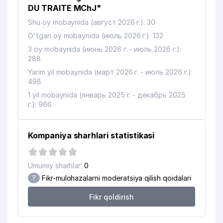
12
MAKINALARI SANAYI VE TICARET
251 м
DU TRAITE MChJ"
A.S. VAKOLATXONA
Shu oy mobaynida (август 2026 г.): 30
13
LANGO TRADING MChJ
271 м
O'tgan oy mobaynida (июль 2026 г.): 132
3 oy mobaynida (июнь 2026 г. - июль 2026 г.):
14
FOTOEFFEKT MChJ
286 м
288
Yarim yil mobaynida (март 2026 г. - июль 2026 г.):
15
ITALHEAT GROUP MChJ
313 м
498
16
IBRAT COMPANY MChJ
331 м
1 yil mobaynida (январь 2025 г. - декабрь 2025
г.): 966
17
KANSLER MChJ
340 м
18
KANSTIK MChJ
353 м
Kompaniya sharhlari statistikasi
19
PAXTASANOAT ILMIY MARKAZI AJ
360 м
Umumiy sharhlar:
0
20
PRIMAVERA MChJ
360 м
?
Fikr-mulohazalarni moderatsiya qilish qoidalari
ATROF-MUHITNI MUHOFAZA QILISH
Fikr qoldirish
21
SOHASIDA ANALITIK NAZORATGA
376 м
IXTISOSLAShGAN MARKAZI