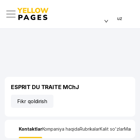
uz
ESPRIT DU TRAITE MChJ
Fikr qoldirish
Kontaktlar
Kompaniya haqida
Rubrikalar
Kalit so'zlar
Manzil x