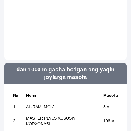
dan 1000 m gacha bo'lgan eng yaqin
joylarga masofa
№
Nomi
Masofa
1
AL-RAMI MChJ
3 м
MASTER PLYUS XUSUSIY
2
106 м
KORXONASI