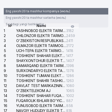
31
FORT PRO XUSUSIY KORXONASI
439 м
Eng yaxshi 20 ta mashhur kompaniya (июль)
32
GIZA FASHION HOUSE MChJ
439 м
Eng yaxshi 20 ta mashhur sarlavha (июль)
Saytdagi yangi tashkilotlar
№
Nomi
CHINA PETROLEUM TECHNOLOGY
1
YASHNOBOD ELEKTR TARMOG'I NOSOZLIKLARI XIZMATI
3182
33
& DEVELOPMENT CORPORATION
442 м
2
CHILONZOR ELEKTR TARMOG'I NOSOZLIK XIZMATI
2459
VAKOLATXONA
3
O'ZBEKISTON RESPUBLIKASI BOSH PROKURATURASI ISHONCH TELEFONI
2411
4
OLMAZOR ELEKTR TARMOG'I NOSOZLIKLARI XIZMATI
2172
34
IPLUS MChJ
453 м
5
UCH-TEPA ELEKTR TARMOG'I NOSOZLIKLARI XIZMATI
1418
6
HUAWEI TECH INVESTMENT
TOSHKENT SHAHAR ELEKTR TARMOQLARI KORXONASI AJ
1417
35
454 м
TASHKENT XK MChJ
7
SHAYXONTOHUR ELEKTR TARMOG'I NOSOZLIKLARINI TUZATISH XIZMATI
1407
8
SAMARQAND ELEKTR TARMOQLARI AJ
1398
EASTERN OILGAS SERVICE XK
9
SURXONDARYO ELEKTR TARMOQLARI AJ
1378
36
458 м
MChJ
10
TOSHKENT TUMANI ELEKTR TARMOG'I AVARIYA XIZMATI
1286
11
TOSHKENT SHAHRI TASHKILOT TELEFONLARI HAQIDA MA'LUMOT BYUROSI
1263
37
LANISEL MChJ
461 м
12
DAVLAT TEST MARKAZINING ISHONCH TELEFONLARI
1080
13
O'ZBEKTELEKOM AJ
1065
38
BANAM KIM MChJ
469 м
14
TOSHKENT SHAHAR FUQAROLIK ISHLARI BO'YICHA SUDI
1002
15
FUQAROLIK ISHLARI BO'YICHA YAKKASAROY TUMANLARARO SUDI
887
39
ELGA XIZMAT MIROBOD MChJ
471 м
16
YUNUSOBOD ELEKTR TARMOG'I NOSOZLIKLARI XIZMATI
858
17
NAVOIY HUDUDIY ELEKTR TARMOQLARI KORXONASI AJ
818