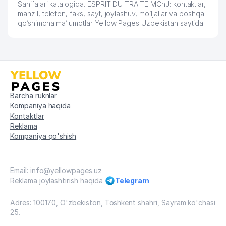
GS1 UZBEKISTAN (EAN
Sahifalari katalogida. ESPRIT DU TRAITE MChJ: kontaktlar,
60
591 м
UZBEKISTAN) ASSOTSIATSIYASI
manzil, telefon, faks, sayt, joylashuv, mo’ljallar va boshqa
qo’shimcha ma’lumotlar Yellow Pages Uzbekistan saytida.
61
ASIANA AIRLINES VAKOLATXONA
605 м
TOSHKENT FARMATSEVTIKA
62
619 м
INSTITUTI
AFROSIYOB BUSINESS CENTRE QK
63
621 м
MChJ
Barcha ruknlar
Kompaniya haqida
MARCO POLO CENTRAL ASIA
64
624 м
Kontaktlar
TRAVEL MChJ
Reklama
Kompaniya qo'shish
MARCO POLO TRANSPORTATION
65
626 м
MChJ
66
ADVERTISING GUIDE MChJ
628 м
Email: info@yellowpages.uz
Reklama joylashtirish haqida
Telegram
DORI VOSITALARINI
67
STANDARTLASH ILMIY MARKAZI
629 м
Adres: 100170, O'zbekiston, Toshkent shahri, Sayram ko'chasi
MChJ
25.