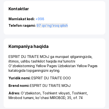
Kontaktlar
Mamlakat kodi:
+998
Telefon raqami:
97 qo'ng'iroq qilish
Kompaniya haqida
ESPRIT DU TRAITE MChJ ga murojaat qilganingizda,
iltimos, ushbu tashkilot haqida ma'lumotni
O'zbekistonning Yellow Pages Uzbekistan Yellow Pages
katalogida topganingizni ayting.
Yuridik nomi:
ESPRIT DU TRAITE ООО
Brend nomi:
ESPRIT DU TRAITE MChJ
Adres:
O'zbekiston,
Toshkent viloyati
,
Toshkent
,
Mirobod tumani
,
ko'chasi MIROBOD
, 35, of. 74