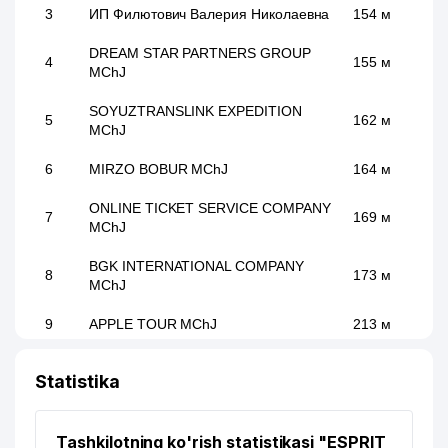
3
ИП Филютович Валерия Николаевна
154 м
DREAM STAR PARTNERS GROUP
4
155 м
MChJ
SOYUZTRANSLINK EXPEDITION
5
162 м
MChJ
6
MIRZO BOBUR MChJ
164 м
ONLINE TICKET SERVICE COMPANY
7
169 м
MChJ
BGK INTERNATIONAL COMPANY
8
173 м
MChJ
9
APPLE TOUR MChJ
213 м
10
PREMIUM SPORT GROUP MChJ
231 м
Statistika
11
GLORIA MAX MChJ
241 м
Tashkilotning ko'rish statistikasi "ESPRIT
ASTAS ENDUSTRI TEKSTIL