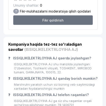
20
GEOLTEXTA'MINOT DK
140 м
Umumiy sharhlar:
0
?
Fikr-mulohazalarni moderatsiya qilish qoidalari
XAYRLI KUN SERVIS UY-JOY MULK
21
140 м
SHIRKATI
Fikr qoldirish
22
ELSTAB MChJ
142 м
23
GOSGEOLINFORMCENTER DK
143 м
Kompaniya haqida tez-tez so'raladigan
24
TOG'LAR MChJ
144 м
savollar
(ISSIQLIKELEKTRLOYIHA AJ)
25
TEXNOINGINERING MChJ
144 м
❓
ISSIQLIKELEKTRLOYIHA AJ qaerda joylashgan?
BOLALAR MUSIQA VA SAN'AT
ISSIQLIKELEKTRLOYIHA AJ shu manzilda joylashgan:
26
147 м
MAKTABI №22
O'zbekiston, Toshkent viloyati, TOSHKENT, MIROBOD
tumani, GARAJNAYA, 100015, 22.
27
GECO INNO MChJ
150 м
❓
ISSIQLIKELEKTRLOYIHA AJ qanday borish mumkin?
Marshrutni yaratish uchun siz bizning veb-saytimizdagi
28
GAZSTROYINJINIRING MChJ
151 м
xaritadan foydalanishingiz mumkin
❓
ISSIQLIKELEKTRLOYIHA AJ telefon raqamlari?
CREATIVE EDUCATION NODAVLAT
29
156 м
TA'LIM MUASSASASI
ISSIQLIKELEKTRLOYIHA AJ ga siz shu raqamlar orqali
qo’ng’iroq qilishingiz mumkin: 78 1406701