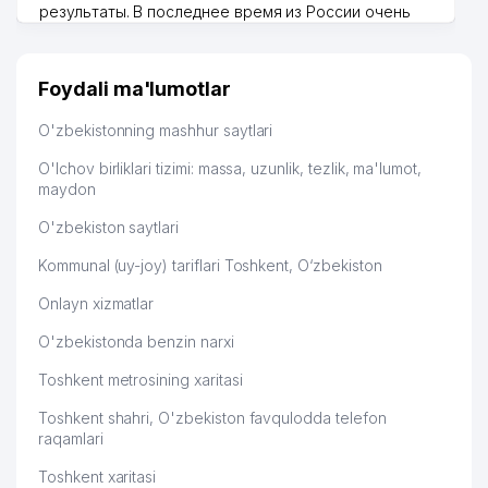
результаты. В последнее время из России очень
TOSHKENT FARMATSEVTIKA
49
INSTITUTI QO'SHIDAGI
258 м
много заказывают, а вначале только по
INFORMASIYA RESURS MARKAZI
Узбекистану брали, но вяло. Удалось раскрутиться,
дальше развиваюсь потихоньку😊
Foydali ma'lumotlar
ZIYAVIDDINOVA D.U. YAKKA
Hamida 03.08.2026 12:45:39
50
259 м
TARTIBDAGI TADBIRKOR
O'zbekistonning mashhur saytlari
51
FORSIY GULSHAN MChJ
259 м
O'lchov birliklari tizimi: massa, uzunlik, tezlik, ma'lumot,
maydon
52
CENTIL ADVOKATLIK FIRMASI
260 м
O'zbekiston saytlari
53
SELECTED BUSINESS GROUP MChJ
265 м
Kommunal (uy-joy) tariflari Toshkent, O‘zbekiston
54
YANGI FAZO ASRI MChJ
266 м
Onlayn xizmatlar
KOINOT RADIOTEXNIKA MOLLARI
55
267 м
O'zbekistonda benzin narxi
XUSUSIY KORXONASI
Toshkent metrosining xaritasi
SABIROVA L.B YAKKA TARTIBDAGI
56
268 м
TADBIRKOR
Toshkent shahri, O'zbekiston favqulodda telefon
raqamlari
57
OYBEK MAHALLA QO'MITASI
269 м
Toshkent xaritasi