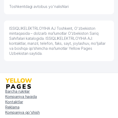
58
ALFA DREAMS GROUP MChJ
271 м
Toshkentdagi avtobus yo'nalishlari
ALEKS TELEKOM XUSUSIY
59
272 м
KORXONASI
60
TUMARIS BEAUTY MChJ
286 м
ISSIQLIKELEKTRLOYIHA AJ Toshkent, O'zbekiston
mintaqasida – dolzarb ma’lumotlar O’zbekiston Sariq
TOSHKENT VILOYATI DAVLAT
Sahifalari katalogida. ISSIQLIKELEKTRLOYIHA AJ:
61
XAVSIZLIK XIZMATI BOSHQARMASI
297 м
kontaktlar, manzil, telefon, faks, sayt, joylashuv, mo’ljallar
MChJ
va boshqa qo’shimcha ma’lumotlar Yellow Pages
Uzbekistan saytida.
62
ALOQA BO'LIMI № 15
299 м
MIROBOD TUMANI 4-chi NOTARIAL
63
300 м
IDORASI
64
AROMA AIR MChJ
300 м
Barcha ruknlar
65
ANGELS FOOD HOLDING MChJ
302 м
Kompaniya haqida
Kontaktlar
66
BESH-YOG'OCH MChJ
303 м
Reklama
Kompaniya qo'shish
67
IN RENT MChJ
303 м