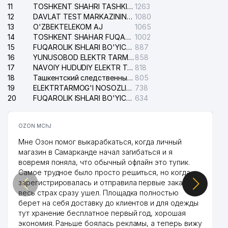
40
199 м
11
RESURSLAR DAVLAT KO'MITASI
TOSHKENT SHAHRI TASHKILOT TELEFONLARI HAQIDA MA'LUMOT BYUROSI
1263
12
DAVLAT TEST MARKAZINING ISHONCH TELEFONLARI
1080
41
NISAY NAFRI MChJ
203 м
13
O'ZBEKTELEKOM AJ
1065
14
TOSHKENT SHAHAR FUQAROLIK ISHLARI BO'YICHA SUDI
1002
TOSHKENT FARMATSEVTIKA
15
FUQAROLIK ISHLARI BO'YICHA YAKKASAROY TUMANLARARO SUDI
887
42
207 м
INSTITUTI
16
YUNUSOBOD ELEKTR TARMOG'I NOSOZLIKLARI XIZMATI
858
17
NAVOIY HUDUDIY ELEKTR TARMOQLARI KORXONASI AJ
818
HABIBULLAEVA D.M. YAKKA
18
Ташкентский следственный изолятор
805
43
209 м
TARTIBDAGI TADBIRKOR
19
ELEKTRTARMOG'I NOSOZLIKLARINI TO'ZATISH SERGELI XIZMATI
738
20
FUQAROLIK ISHLARI BO'YICHA UCH-TEPA TUMANI SUDI
634
DORI VOSITALARINI
44
STANDARTLASH ILMIY MARKAZI
211 м
MChJ
OZON MChJ
Мне Озон помог выкарабкаться, когда личный
45
HOME CONCEPT MChJ
213 м
магазин в Самарканде начал загибаться и я
вовремя поняла, что обычный офлайн это тупик.
46
YOO CHEON CO. LTD. MChJ
233 м
Самое трудное было просто решиться, но когда
зарегистрировалась и отправила первые заказы,
KAMOLZODA-SERVIS
47
257 м
весь страх сразу ушел. Площадка полностью
STOMATOLOGIK KLINIKASI
берет на себя доставку до клиентов и для одежды
тут хранение бесплатное первый год, хорошая
48
YAIRA TUR MChJ
257 м
экономия. Раньше боялась рекламы, а теперь вижу