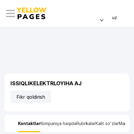
uz
ISSIQLIKELEKTRLOYIHA AJ
Fikr qoldirish
Kontaktlar
Kompaniya haqida
Rubrikalar
Kalit so'zlar
Manzil x