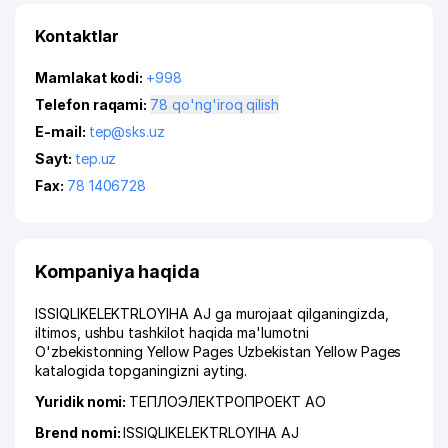
Kontaktlar
Mamlakat kodi:
+998
Telefon raqami:
78 qo'ng'iroq qilish
E-mail:
tep@sks.uz
Sayt:
tep.uz
Fax:
78 1406728
Kompaniya haqida
ISSIQLIKELEKTRLOYIHA AJ ga murojaat qilganingizda,
iltimos, ushbu tashkilot haqida ma'lumotni
O'zbekistonning Yellow Pages Uzbekistan Yellow Pages
katalogida topganingizni ayting.
Yuridik nomi:
ТЕПЛОЭЛЕКТРОПРОЕКТ АО
Brend nomi:
ISSIQLIKELEKTRLOYIHA AJ