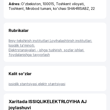
Adres:
O'zbekiston, 100015,
Toshkent viloyati
,
Toshkent
,
Mirobod tumani
,
ko'chasi SHAHRISABZ
, 22
Rubrikalar
Ilmiy-tekshirish institutlari
,
Loyihalashtirish institutlari
,
Issiqlik ta'minoti
,
Elektrstansiyalari - ishga tushirish, sozlar ishlari,
foydalanishga tayyorlash
Kalit so'zlar
issiqlik stantsiyasi
,
elektr stantsiyasi
Xaritada ISSIQLIKELEKTRLOYIHA AJ
joylashuvi