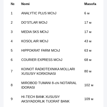
№
Nomi
Masofa
1
ANALYTIC PLUS MChJ
6 м
2
DO'STLAR MChJ
17 м
3
MEDIA SKS MChJ
17 м
4
KOSOL AIR MChJ
43 м
5
HIPPOKRAT FARM MChJ
63 м
6
COURIER EXPRESS MChJ
68 м
KOINOT RADIOTEXNIKA MOLLARI
7
80 м
XUSUSIY KORXONASI
MIROBOD TUMANI 8-chi NOTARIAL
8
102 м
IDORASI
HI-TECH BANK XUSUSIY
9
109 м
AKSIYADORLIK TIJORAT BANK