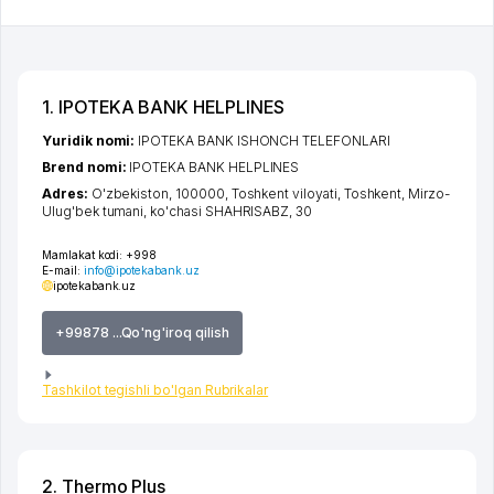
1. IPOTEKA BANK HELPLINES
Yuridik nomi:
IPOTEKA BANK ISHONCH TELEFONLARI
Brend nomi:
IPOTEKA BANK HELPLINES
Adres:
O'zbekiston, 100000,
Toshkent viloyati
,
Toshkent
,
Mirzo-
Ulug'bek tumani
,
ko'chasi SHAHRISABZ
, 30
Mamlakat kodi:
+998
E-mail:
info@ipotekabank.uz
ipotekabank.uz
+99878 ...Qo'ng'iroq qilish
Tashkilot tegishli bo'lgan Rubrikalar
2. Thermo Plus