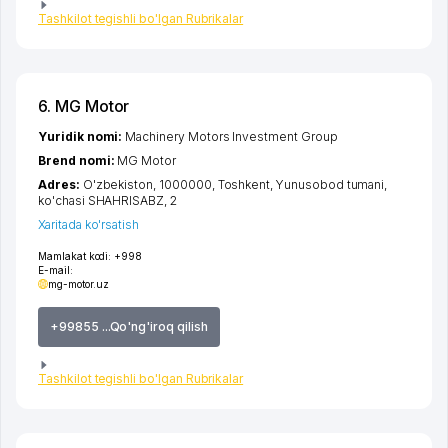
Tashkilot tegishli bo'lgan Rubrikalar
6. MG Motor
Yuridik nomi:
Machinery Motors Investment Group
Brend nomi:
MG Motor
Adres:
O'zbekiston, 1000000,
Toshkent
,
Yunusobod tumani
,
ko'chasi SHAHRISABZ
, 2
Xaritada ko'rsatish
Mamlakat kodi:
+998
E-mail:
mg-motor.uz
+99855 ...Qo'ng'iroq qilish
Tashkilot tegishli bo'lgan Rubrikalar