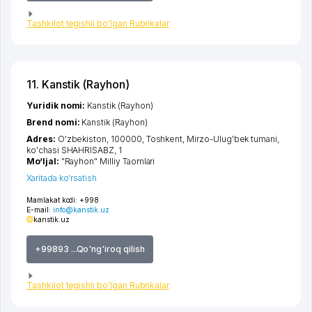
Tashkilot tegishli bo'lgan Rubrikalar
11. Kanstik (Rayhon)
Yuridik nomi:
Kanstik (Rayhon)
Brend nomi:
Kanstik (Rayhon)
Adres:
O'zbekiston, 100000,
Toshkent
,
Mirzo-Ulug'bek tumani
,
ko'chasi SHAHRISABZ
, 1
Mo‘ljal:
"Rayhon" Milliy Taomlari
Xaritada ko'rsatish
Mamlakat kodi:
+998
E-mail:
info@kanstik.uz
kanstik.uz
+99893 ...Qo'ng'iroq qilish
Tashkilot tegishli bo'lgan Rubrikalar