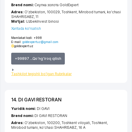
Brend nomi:
Скупка золота GoldExpert
Adres:
O'zbekiston, 100029,
Toshkent
,
Mirobod tumani
,
ko'chasi
SHAHRISABZ
, 11
Mo‘ljal:
UzbekInvest binosi
Xaritada ko'rsatish
Mamlakat kodi:
+998
E-mail:
goldexpertuz@gmail.com
goldexpert.uz
+99897 ...Qo'ng'iroq qilish
Tashkilot tegishli bo'lgan Rubrikalar
14. DI GAVI RESTORAN
Yuridik nomi:
DI GAVI
Brend nomi:
DI GAVI RESTORAN
Adres:
O'zbekiston, 100200,
Toshkent viloyati
,
Toshkent
,
Mirobod tumani
,
ko'chasi SHAHRISABZ
, 16 А