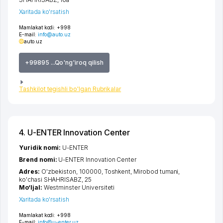
Xaritada ko'rsatish
Mamlakat kodi:
+998
E-mail:
info@auto.uz
auto.uz
+99895 ...Qo'ng'iroq qilish
Tashkilot tegishli bo'lgan Rubrikalar
4. U-ENTER Innovation Center
Yuridik nomi:
U-ENTER
Brend nomi:
U-ENTER Innovation Center
Adres:
O'zbekiston, 100000,
Toshkent
,
Mirobod tumani
,
ko'chasi SHAHRISABZ
, 25
Mo‘ljal:
Westminster Universiteti
Xaritada ko'rsatish
Mamlakat kodi:
+998
E-mail:
info@u-enter.uz