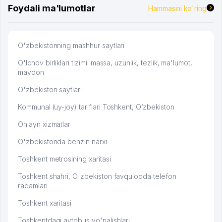
Foydali ma'lumotlar
Hammasini ko'ring
O'zbekistonning mashhur saytlari
O'lchov birliklari tizimi: massa, uzunlik, tezlik, ma'lumot,
maydon
O'zbekiston saytlari
Kommunal (uy-joy) tariflari Toshkent, O‘zbekiston
Onlayn xizmatlar
O'zbekistonda benzin narxi
Toshkent metrosining xaritasi
Toshkent shahri, O'zbekiston favqulodda telefon
raqamlari
Toshkent xaritasi
Toshkentdagi avtobus yo'nalishlari