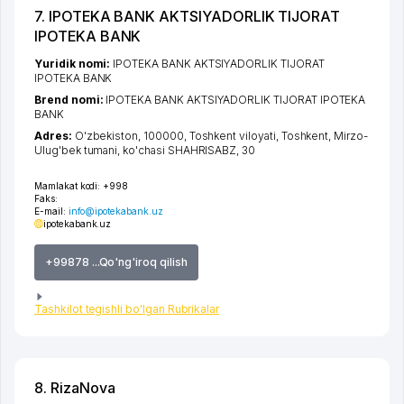
7. IPOTEKA BANK AKTSIYADORLIK TIJORAT
IPOTEKA BANK
Yuridik nomi:
IPOTEKA BANK AKTSIYADORLIK TIJORAT
IPOTEKA BANK
Brend nomi:
IPOTEKA BANK AKTSIYADORLIK TIJORAT IPOTEKA
BANK
Adres:
O'zbekiston, 100000,
Toshkent viloyati
,
Toshkent
,
Mirzo-
Ulug'bek tumani
,
ko'chasi SHAHRISABZ
, 30
Mamlakat kodi:
+998
Faks:
E-mail:
info@ipotekabank.uz
ipotekabank.uz
+99878 ...Qo'ng'iroq qilish
Tashkilot tegishli bo'lgan Rubrikalar
8. RizaNova