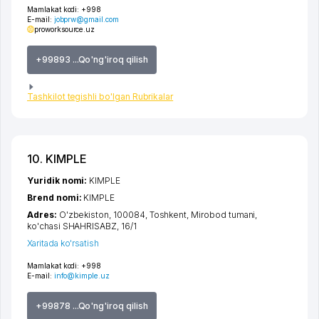
Mamlakat kodi:
+998
E-mail:
jobprw@gmail.com
proworksource.uz
+99893 ...Qo'ng'iroq qilish
Tashkilot tegishli bo'lgan Rubrikalar
10. KIMPLE
Yuridik nomi:
KIMPLE
Brend nomi:
KIMPLE
Adres:
O'zbekiston, 100084,
Toshkent
,
Mirobod tumani
,
ko'chasi SHAHRISABZ
, 16/1
Xaritada ko'rsatish
Mamlakat kodi:
+998
E-mail:
info@kimple.uz
+99878 ...Qo'ng'iroq qilish