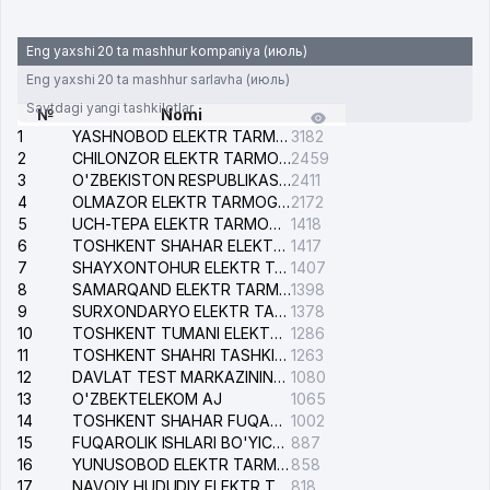
Eng yaxshi 20 ta mashhur kompaniya (июль)
Eng yaxshi 20 ta mashhur sarlavha (июль)
Saytdagi yangi tashkilotlar
№
Nomi
1
YASHNOBOD ELEKTR TARMOG'I NOSOZLIKLARI XIZMATI
3182
2
CHILONZOR ELEKTR TARMOG'I NOSOZLIK XIZMATI
2459
3
O'ZBEKISTON RESPUBLIKASI BOSH PROKURATURASI ISHONCH TELEFONI
2411
4
OLMAZOR ELEKTR TARMOG'I NOSOZLIKLARI XIZMATI
2172
5
UCH-TEPA ELEKTR TARMOG'I NOSOZLIKLARI XIZMATI
1418
6
TOSHKENT SHAHAR ELEKTR TARMOQLARI KORXONASI AJ
1417
7
SHAYXONTOHUR ELEKTR TARMOG'I NOSOZLIKLARINI TUZATISH XIZMATI
1407
8
SAMARQAND ELEKTR TARMOQLARI AJ
1398
9
SURXONDARYO ELEKTR TARMOQLARI AJ
1378
10
TOSHKENT TUMANI ELEKTR TARMOG'I AVARIYA XIZMATI
1286
11
TOSHKENT SHAHRI TASHKILOT TELEFONLARI HAQIDA MA'LUMOT BYUROSI
1263
12
DAVLAT TEST MARKAZINING ISHONCH TELEFONLARI
1080
13
O'ZBEKTELEKOM AJ
1065
14
TOSHKENT SHAHAR FUQAROLIK ISHLARI BO'YICHA SUDI
1002
15
FUQAROLIK ISHLARI BO'YICHA YAKKASAROY TUMANLARARO SUDI
887
16
YUNUSOBOD ELEKTR TARMOG'I NOSOZLIKLARI XIZMATI
858
17
NAVOIY HUDUDIY ELEKTR TARMOQLARI KORXONASI AJ
818