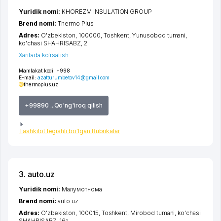
Yuridik nomi:
KHOREZM INSULATION GROUP
Brend nomi:
Thermo Plus
Adres:
O'zbekiston, 100000,
Toshkent
,
Yunusobod tumani
,
ko'chasi SHAHRISABZ
, 2
Xaritada ko'rsatish
Mamlakat kodi:
+998
E-mail:
azatturumbetov14@gmail.com
thermoplus.uz
+99890 ...Qo'ng'iroq qilish
Tashkilot tegishli bo'lgan Rubrikalar
3. auto.uz
Yuridik nomi:
Малумотнома
Brend nomi:
auto.uz
Adres:
O'zbekiston, 100015,
Toshkent
,
Mirobod tumani
,
ko'chasi
SHAHRISABZ
, 16а