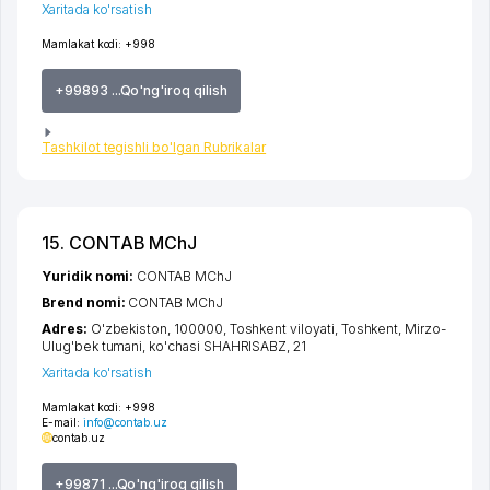
Xaritada ko'rsatish
Mamlakat kodi:
+998
+99893 ...Qo'ng'iroq qilish
Tashkilot tegishli bo'lgan Rubrikalar
15. CONTAB MChJ
Yuridik nomi:
CONTAB MChJ
Brend nomi:
CONTAB MChJ
Adres:
O'zbekiston, 100000,
Toshkent viloyati
,
Toshkent
,
Mirzo-
Ulug'bek tumani
,
ko'chasi SHAHRISABZ
, 21
Xaritada ko'rsatish
Mamlakat kodi:
+998
E-mail:
info@contab.uz
contab.uz
+99871 ...Qo'ng'iroq qilish