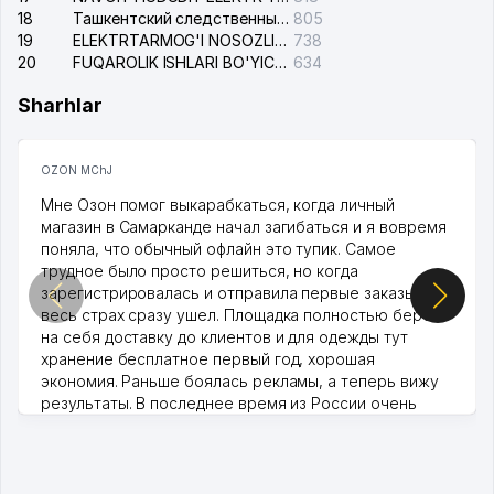
18
Ташкентский следственный изолятор
805
19
ELEKTRTARMOG'I NOSOZLIKLARINI TO'ZATISH SERGELI XIZMATI
738
20
FUQAROLIK ISHLARI BO'YICHA UCH-TEPA TUMANI SUDI
634
Sharhlar
OZON MChJ
Мне Озон помог выкарабкаться, когда личный
магазин в Самарканде начал загибаться и я вовремя
поняла, что обычный офлайн это тупик. Самое
трудное было просто решиться, но когда
зарегистрировалась и отправила первые заказы,
весь страх сразу ушел. Площадка полностью берет
на себя доставку до клиентов и для одежды тут
хранение бесплатное первый год, хорошая
экономия. Раньше боялась рекламы, а теперь вижу
результаты. В последнее время из России очень
много заказывают, а вначале только по Узбекистану
брали, но вяло. Удалось раскрутиться, дальше
развиваюсь потихоньку😊
Hamida 03.08.2026 12:45:39