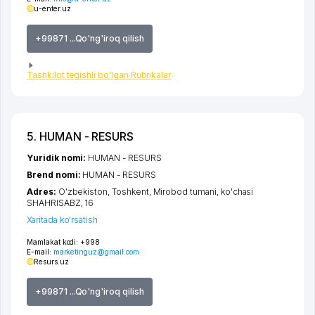
u-enter.uz
+99871 ...Qo'ng'iroq qilish
Tashkilot tegishli bo'lgan Rubrikalar
5. HUMAN - RESURS
Yuridik nomi:
HUMAN - RESURS
Brend nomi:
HUMAN - RESURS
Adres:
O'zbekiston,
Toshkent
,
Mirobod tumani
,
ko'chasi
SHAHRISABZ
, 16
Xaritada ko'rsatish
Mamlakat kodi:
+998
E-mail:
marketinguz@gmail.com
Resurs.uz
+99871 ...Qo'ng'iroq qilish