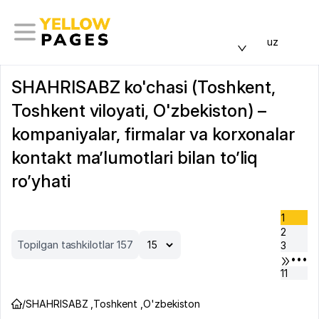
uz
SHAHRISABZ ko'chasi (Toshkent,
Toshkent viloyati, O'zbekiston) –
kompaniyalar, firmalar va korxonalar
kontakt ma’lumotlari bilan to’liq
ro’yhati
1
2
Topilgan tashkilotlar 157
3
•••
11
/
SHAHRISABZ
,
Toshkent
,
O'zbekiston