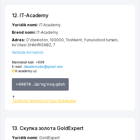
12. IT-Academy
Yuridik nomi:
IT-Academy
Brend nomi:
IT-Academy
Adres:
O'zbekiston, 100000,
Toshkent
,
Yunusobod tumani
,
ko'chasi SHAHRISABZ
, 7
Xaritada ko'rsatish
Mamlakat kodi:
+998
E-mail:
itacademydoc@gmail.com
it-academy.uz
+99878 ...Qo'ng'iroq qilish
Tashkilot tegishli bo'lgan Rubrikalar
13. Скупка золота GoldExpert
Yuridik nomi:
GoldExpert