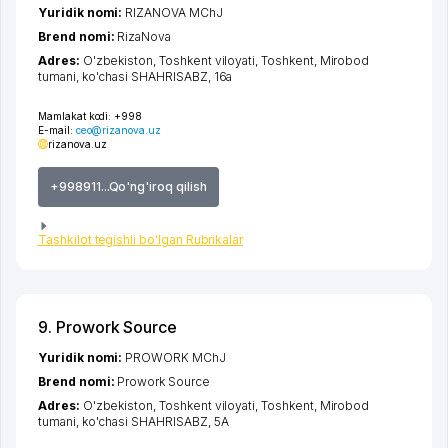
Yuridik nomi:
RIZANOVA MChJ
Brend nomi:
RizaNova
Adres:
O'zbekiston,
Toshkent viloyati
,
Toshkent
,
Mirobod
tumani
,
ko'chasi SHAHRISABZ
, 16a
Mamlakat kodi:
+998
E-mail:
ceo@rizanova.uz
rizanova.uz
+998911...Qo'ng'iroq qilish
Tashkilot tegishli bo'lgan Rubrikalar
9. Prowork Source
Yuridik nomi:
PROWORK MChJ
Brend nomi:
Prowork Source
Adres:
O'zbekiston,
Toshkent viloyati
,
Toshkent
,
Mirobod
tumani
,
ko'chasi SHAHRISABZ
, 5А