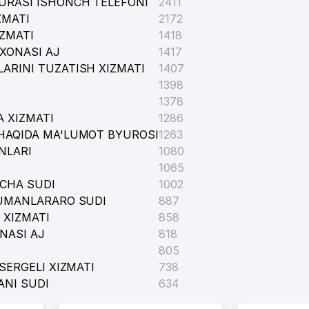
URASI ISHONCH TELEFONI
2411
ZURIDAGI DIN ISHLARI BO'YICHA QO'MITA
ZMATI
2172
IZMATI
1418
XONASI AJ
1417
ARINI TUZATISH XIZMATI
1407
TI
1398
1378
 XIZMATI
1286
HAQIDA MA'LUMOT BYUROSI
1263
NLARI
1080
1065
ICHA SUDI
1002
TUMANLARARO SUDI
887
 XIZMATI
858
NASI AJ
818
805
SERGELI XIZMATI
738
GI TADBIRKOR
ANI SUDI
634