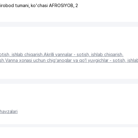
irobod tumani
,
ko'chasi AFROSIYOB
, 2
otish, ishlab chiqarish
,
Akrilli vannalar - sotish, ishlab chiqarish
,
sh
,
Vanna xonasi uchun chig‘anoqlar va qo‘l yuvgichlar - sotish, ishla
havzalari