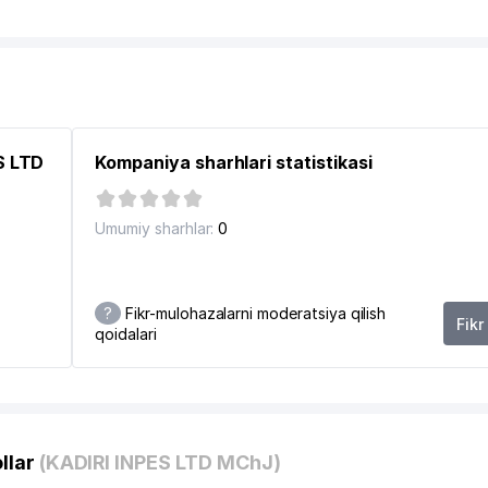
ES LTD
Kompaniya sharhlari statistikasi
NOSABATLARI VAZIRLIGI
Umumiy sharhlar:
0
?
Fikr-mulohazalarni moderatsiya qilish
Fikr
qoidalari
TONDAGI VAKOLATXONA
BALET TEATRI
llar
(KADIRI INPES LTD MChJ)