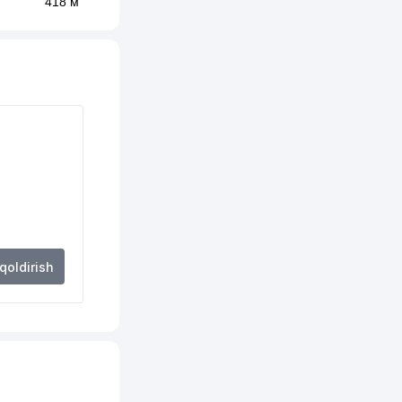
418 м
447 м
467 м
474 м
491 м
495 м
511 м
563 м
 qoldirish
586 м
589 м
597 м
608 м