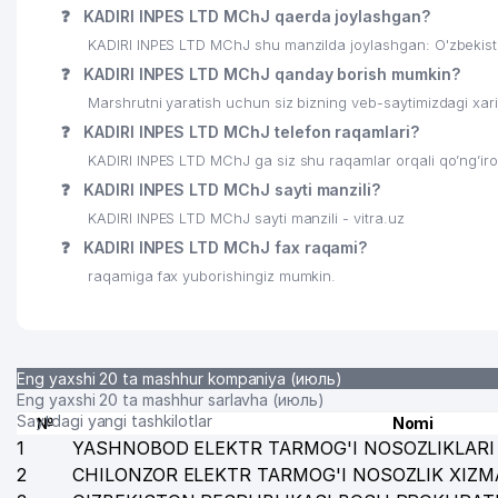
❓
KADIRI INPES LTD MChJ qaerda joylashgan?
23
KHS GmbH TASHKENT VAKOLATXONA
KADIRI INPES LTD MChJ shu manzilda joylashgan: O'zbekis
24
O'ZBEKISTON RESPUBLIKASI XALQ TA'LIMI VAZIRLIGI
❓
KADIRI INPES LTD MChJ qanday borish mumkin?
Marshrutni yaratish uchun siz bizning veb-saytimizdagi xa
25
HAEJIN NEW WORLD MChJ
❓
KADIRI INPES LTD MChJ telefon raqamlari?
26
O'ZREPORT MChJ
KADIRI INPES LTD MChJ ga siz shu raqamlar orqali qo’ng’iro
❓
KADIRI INPES LTD MChJ sayti manzili?
27
ISHONCH VA DOVERIE
KADIRI INPES LTD MChJ sayti manzili - vitra.uz
28
O'ZBEKISTON KASABA UYUSHMALARI FEDERATSIYAS
❓
KADIRI INPES LTD MChJ fax raqami?
raqamiga fax yuborishingiz mumkin.
29
ANGELS FOOD HOLDING MChJ
30
ART PRESS CO., LTD. MChJ
31
MIROBOD TUMANI 8-chi NOTARIAL IDORASI
Eng yaxshi 20 ta mashhur kompaniya (июль)
Eng yaxshi 20 ta mashhur sarlavha (июль)
32
O'ZBEKISTON AKADEMIK RUS DRAMA TEATRI
Saytdagi yangi tashkilotlar
№
Nomi
1
YASHNOBOD ELEKTR TARMOG'I NOSOZLIKLARI 
33
RESPUBLIKA IXTISOSLASHTIRILGAN XOREOGRAFIYA 
2
CHILONZOR ELEKTR TARMOG'I NOSOZLIK XIZM