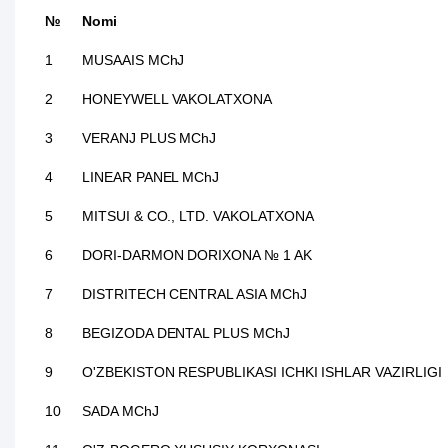
№
Nomi
1
MUSAAIS MChJ
2
HONEYWELL VAKOLATXONA
3
VERANJ PLUS MChJ
4
LINEAR PANEL MChJ
5
MITSUI & CO., LTD. VAKOLATXONA
6
DORI-DARMON DORIXONA № 1 AK
7
DISTRITECH CENTRAL ASIA MChJ
8
BEGIZODA DENTAL PLUS MChJ
9
O'ZBEKISTON RESPUBLIKASI ICHKI ISHLAR VAZIRLIGI
10
SADA MChJ