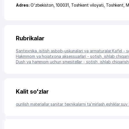
Adres:
O'zbekiston, 100031,
Toshkent viloyati
,
Toshkent
,
M
Rubrikalar
Santexnika, isitish asbob-uskunalari va armaturalar
,
Kafel - s
Hakmmom va hojatxona aksessuarlari - sotish, ishlab chiqari
Dush va hammom uchun smesitellar - sotish, ishlab chiqarish
Kalit so'zlar
qurilish materiallar
,
sanitar texnikalarni ta’mirlash
,
eshiklar
,
suv 