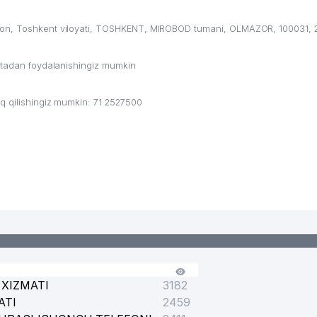
ton, Toshkent viloyati, TOSHKENT, MIROBOD tumani, OLMAZOR, 100031, 
ritadan foydalanishingiz mumkin
q qilishingiz mumkin: 71 2527500
I KENGASHI HUZURIDAGI SANATORIYA-KURORT BOSHQARMASI UK
XIZMATI
3182
MAKTAB INTERNATI
ATI
2459