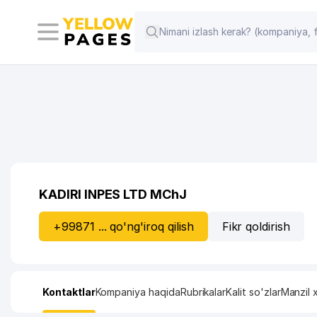
KADIRI INPES LTD MChJ
+99871 ... qo'ng'iroq qilish
Fikr qoldirish
Kontaktlar
Kompaniya haqida
Rubrikalar
Kalit so'zlar
Manzil x