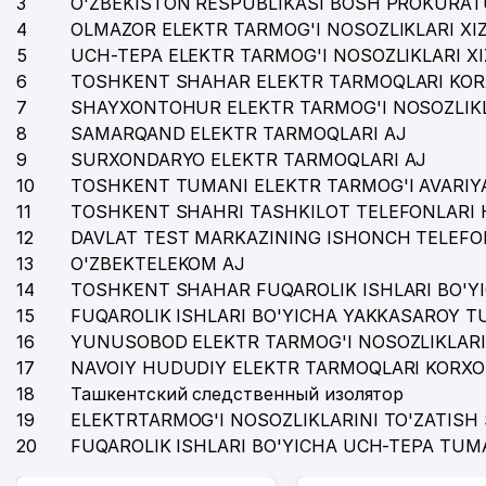
3
O'ZBEKISTON RESPUBLIKASI BOSH PROKURAT
34
O'ZBEKISTON RESPUBLIKASI VAZIRLAR MAHKAMASI HU
4
OLMAZOR ELEKTR TARMOG'I NOSOZLIKLARI XI
35
UNIVERSAL-PRESS-MEDIA MChJ
5
UCH-TEPA ELEKTR TARMOG'I NOSOZLIKLARI X
6
TOSHKENT SHAHAR ELEKTR TARMOQLARI KOR
36
HIGH STAND TOURS MChJ
7
SHAYXONTOHUR ELEKTR TARMOG'I NOSOZLIKL
37
SHARQ NASHRIYOTI MATBUOT AKSIYADORLIK JAMIYA
8
SAMARQAND ELEKTR TARMOQLARI AJ
9
SURXONDARYO ELEKTR TARMOQLARI AJ
38
O'ZBEKISTON MILLIY AXBOROT AGENTLIGI - O'zA
10
TOSHKENT TUMANI ELEKTR TARMOG'I AVARIYA
11
TOSHKENT SHAHRI TASHKILOT TELEFONLARI 
39
GLOBAL PASSERVIS QK MChJ
12
DAVLAT TEST MARKAZINING ISHONCH TELEFO
40
GIZA FASHION HOUSE MChJ
13
O'ZBEKTELEKOM AJ
14
TOSHKENT SHAHAR FUQAROLIK ISHLARI BO'Y
41
XALQARO VALYUTA FONDI (MVF) VAKOLATXONA
15
FUQAROLIK ISHLARI BO'YICHA YAKKASAROY 
16
YUNUSOBOD ELEKTR TARMOG'I NOSOZLIKLARI
42
O'ZBEKISTON TARIXI DAVLAT MUZEYI
17
NAVOIY HUDUDIY ELEKTR TARMOQLARI KORXO
43
ART HOTELS MChJ
18
Ташкентский следственный изолятор
19
ELEKTRTARMOG'I NOSOZLIKLARINI TO'ZATISH 
44
QULMATOVA DILDORA XAMZAYEVNA YAKKA TARTIBDA
20
FUQAROLIK ISHLARI BO'YICHA UCH-TEPA TUM
45
ISSIQLIKELEKTRLOYIHA AJ