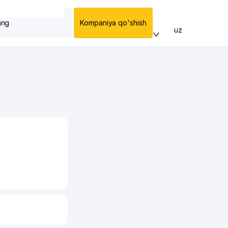
ang
Kompaniya qo'shish
uz