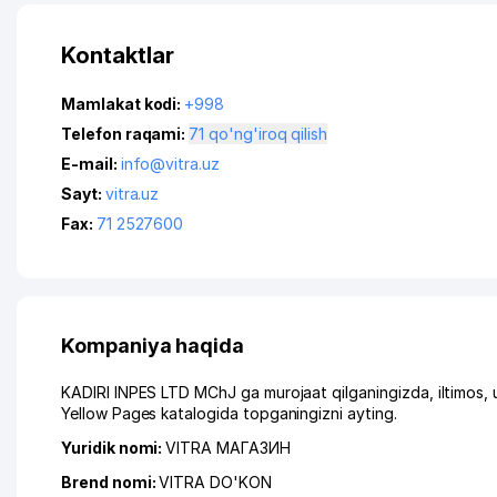
Kontaktlar
Mamlakat kodi:
+998
Telefon raqami:
71 qo'ng'iroq qilish
E-mail:
info@vitra.uz
Sayt:
vitra.uz
Fax:
71 2527600
Kompaniya haqida
KADIRI INPES LTD MChJ ga murojaat qilganingizda, iltimos,
Yellow Pages katalogida topganingizni ayting.
Yuridik nomi:
VITRA МАГАЗИН
Brend nomi:
VITRA DO'KON