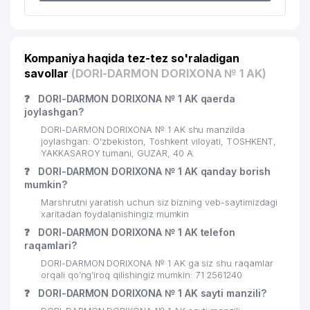
21
BEK-TUR MChJ
229 м
MARINA DENTAL MChJ
22
230 м
Kompaniya haqida tez-tez so'raladigan
STOMATOLOGIK KLINIKASI
savollar
(DORI-DARMON DORIXONA № 1 AK)
YAKKA CHINOR PLYUS UY-JOY
23
233 м
❓
DORI-DARMON DORIXONA № 1 AK qaerda
MULK SHIRKATI
joylashgan?
24
SCENT MChJ
236 м
DORI-DARMON DORIXONA № 1 AK shu manzilda
joylashgan: O'zbekiston, Toshkent viloyati, TOSHKENT,
25
GOLDEN MINDS MChJ
240 м
YAKKASAROY tumani, GUZAR, 40 A.
❓
DORI-DARMON DORIXONA № 1 AK qanday borish
26
KAN-SERVIS MChJ
241 м
mumkin?
Marshrutni yaratish uchun siz bizning veb-saytimizdagi
RAKATBOSHI SERVIS UY-JOY MULK
27
246 м
xaritadan foydalanishingiz mumkin
SHIRKATI
❓
DORI-DARMON DORIXONA № 1 AK telefon
raqamlari?
DIYOR MEDICAL CENTRE XUSUSIY
28
247 м
KORXONASI
DORI-DARMON DORIXONA № 1 AK ga siz shu raqamlar
orqali qo’ng’iroq qilishingiz mumkin: 71 2561240
29
ALEKSANDRA PLUS MChJ
258 м
❓
DORI-DARMON DORIXONA № 1 AK sayti manzili?