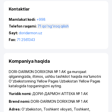
Kontaktlar
Mamlakat kodi:
+998
Telefon raqami:
71 qo'ng'iroq qilish
Sayt:
doridarmon.uz
Fax:
71 2561343
Kompaniya haqida
DORI-DARMON DORIXONA № 1 AK ga murojaat
qilganingizda, iltimos, ushbu tashkilot haqida ma'lumotni
O'zbekistonning Yellow Pages Uzbekistan Yellow Pages
katalogida topganingizni ayting.
Yuridik nomi:
ДОРИ-ДАРМОН АПТЕКА № 1 АК
Brend nomi:
DORI-DARMON DORIXONA № 1 AK
Adres:
O'zbekiston,
Toshkent viloyati
,
Toshkent
,