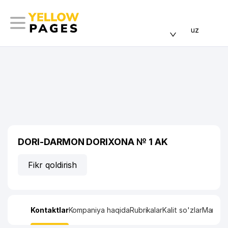
uz
DORI-DARMON DORIXONA № 1 AK
Fikr qoldirish
Kontaktlar
Kompaniya haqida
Rubrikalar
Kalit so'zlar
Manzil x