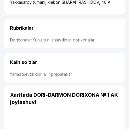
Yakkasaroy tumani
,
xiеbon SHARAF RASHIDOV
, 40 A
Rubrikalar
Dorixonalar
,
Kunu tun ishlaydigan dorixonalar
Kalit so'zlar
farmatsevtik dorilar / preparatlar
Xaritada DORI-DARMON DORIXONA № 1 AK
joylashuvi