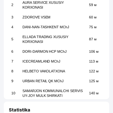
AURA SERVICE XUSUSIY
2
59 м
KORXONASI
3
ZDOROVE VSEM
60 м
4
DANI-NAN-TASHKENT MChJ
75 м
ELLADA TRADING XUSUSIY
5
87 м
KORXONASI
6
DORI-DARMON HCP MChJ
106 м
7
ICECREAMLAND MChJ
113 м
8
HELBETO VAKOLATXONA
122 м
9
URBAN RETAIL QK MChJ
125 м
SAMARJON KOMMUNALCHI SERVIS
10
140 м
UY-JOY MULK SHIRKATI
11
SEDMOE NEBO MChJ
153 м
Statistika