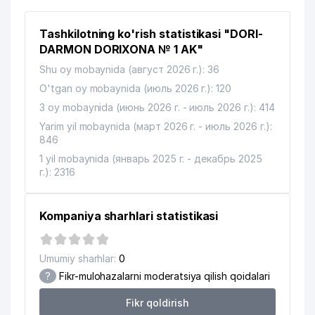
MOVIY GUMBAZ KOMMUNAL
12
154 м
SERVIS UY-JOY MULK SHIRKATI
Tashkilotning ko'rish statistikasi "DORI-
13
ARTUM LEASING GROUP MChJ
161 м
DARMON DORIXONA № 1 AK"
Shu oy mobaynida (август 2026 г.): 36
O'ZBEKISTON BADIY IJODKORLAR
14
169 м
O'tgan oy mobaynida (июль 2026 г.): 120
UYUSHMASI
3 oy mobaynida (июнь 2026 г. - июль 2026 г.): 414
15
ALOQA BO'LIMI № 29
172 м
Yarim yil mobaynida (март 2026 г. - июль 2026 г.):
846
O'ZBEKISTON RESPUBLIKASI ICHKI
16
189 м
ISHLAR VAZIRLIGI
1 yil mobaynida (январь 2025 г. - декабрь 2025
г.): 2316
17
SGS TASHKENT LTD. XK
192 м
O'ZBEKISTON RESPUBLIKASI ICHKI
Kompaniya sharhlari statistikasi
18
ISHLAR VAZIRLIGI ISHONCH
203 м
TELEFONI
Umumiy sharhlar:
0
19
DOM KROVLI MChJ
210 м
?
Fikr-mulohazalarni moderatsiya qilish qoidalari
MOISEEV VLADIMIR IGOREVICH
20
227 м
Fikr qoldirish
YAKKA TARTIBDAGI TADBIRKOR