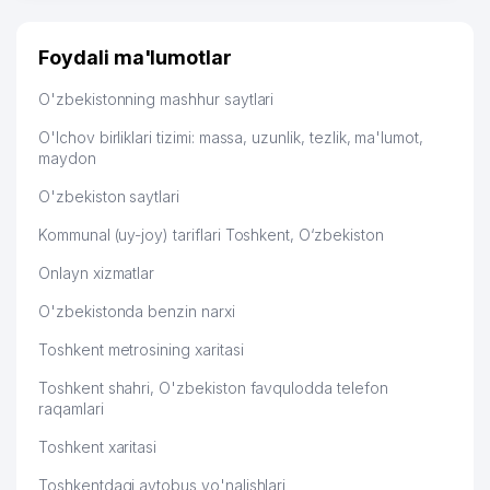
TARTIBDAGI TADBIRKOR
50
SEVEN STUDIO MChJ
316 м
Foydali ma'lumotlar
51
BADIY KO'RGAZMALAR DIREKSIYASI
320 м
O'zbekistonning mashhur saytlari
52
INTER FOOD PLYUS MChJ
327 м
O'lchov birliklari tizimi: massa, uzunlik, tezlik, ma'lumot,
maydon
53
FAR INTER GARDEN MChJ
328 м
O'zbekiston saytlari
54
OMON SULTONATI ELChINONASI
339 м
Kommunal (uy-joy) tariflari Toshkent, O‘zbekiston
AKADEMKITOB XUSUSIY
55
349 м
Onlayn xizmatlar
KORXONASI
O'zbekistonda benzin narxi
SHOHIDA KOMMUNAL SERVIS UY-
56
350 м
JOY MULK SHIRKATI
Toshkent metrosining xaritasi
57
MEDELA COEPTIS MChJ
351 м
Toshkent shahri, O'zbekiston favqulodda telefon
raqamlari
GREAT SILK ROAD PORTS
58
355 м
Toshkent xaritasi
MANAGAMENT VAKOLATXONA
Toshkentdagi avtobus yo'nalishlari