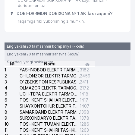
DORI-DARMON DORIXONA № 1 AK sayti manzili -
30
MOVAROUNNAHR TOUR MChJ
260 м
doridarmon.uz
❓
DORI-DARMON DORIXONA № 1 AK fax raqami?
KIN-NO BIZNES OILAVIY
31
266 м
KORXONASI
raqamiga fax yuborishingiz mumkin.
ELTEKSMAK DRYING
32
271 м
NECHNOLOGIES VAKOLATXONA
Eng yaxshi 20 ta mashhur kompaniya (июль)
JUMABAEVA N. S. YAKKA
33
272 м
TARTIBDAGI TADBIRKOR
Eng yaxshi 20 ta mashhur sarlavha (июль)
Saytdagi yangi tashkilotlar
№
Nomi
34
REAL VIP TRAVEL MChJ
273 м
1
YASHNOBOD ELEKTR TARMOG'I NOSOZLIKLARI XIZMATI
3182
2
CHILONZOR ELEKTR TARMOG'I NOSOZLIK XIZMATI
2459
DENTAL-LYUKS XUSUSIY
35
275 м
3
O'ZBEKISTON RESPUBLIKASI BOSH PROKURATURASI ISHONCH TELEFONI
2411
KORXONASI
4
OLMAZOR ELEKTR TARMOG'I NOSOZLIKLARI XIZMATI
2172
5
UCH-TEPA ELEKTR TARMOG'I NOSOZLIKLARI XIZMATI
1418
YANGI PLYUS SERVIS LYUKS UY-
36
275 м
6
TOSHKENT SHAHAR ELEKTR TARMOQLARI KORXONASI AJ
1417
JOY MULK SHIRKATI
7
SHAYXONTOHUR ELEKTR TARMOG'I NOSOZLIKLARINI TUZATISH XIZMATI
1407
8
SAMARQAND ELEKTR TARMOQLARI AJ
1398
37
KADIRI INPES LTD MChJ
278 м
9
SURXONDARYO ELEKTR TARMOQLARI AJ
1378
10
TOSHKENT TUMANI ELEKTR TARMOG'I AVARIYA XIZMATI
1286
38
CROSS TRAVEL MChJ
283 м
11
TOSHKENT SHAHRI TASHKILOT TELEFONLARI HAQIDA MA'LUMOT BYUROSI
1263