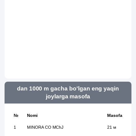
dan 1000 m gacha bo'lgan eng yaqin
joylarga masofa
№
Nomi
Masofa
1
MINORA CO MChJ
21 м