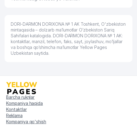
59
DILNORA KOMMUNAL MChJ
358 м
MEZON ILM NODAVLAT TA'LIM
60
363 м
MUASSASASI
DORI-DARMON DORIXONA № 1 AK Toshkent, O'zbekiston
mintaqasida – dolzarb ma’lumotlar O’zbekiston Sariq
MR. ENGLISH NODAVLAT TA'LIM
61
364 м
Sahifalari katalogida. DORI-DARMON DORIXONA № 1 AK:
MUASSASASI
kontaktlar, manzil, telefon, faks, sayt, joylashuv, mo’ljallar
va boshqa qo’shimcha ma’lumotlar Yellow Pages
XUSNUTDINOVA R.X. YAKKA
62
366 м
Uzbekistan saytida.
TARTIBDAGI TADBIRKOR
RAM DIS TICARET A.S.M.
63
376 м
VAKOLATXONA
SUMITOMO CORPORATION
64
378 м
VAKOLATXONA
Barcha ruknlar
65
XIMAVTOMATIKA MChJ
378 м
Kompaniya haqida
Kontaktlar
66
FLORA SERVICE MChJ
378 м
Reklama
Kompaniya qo'shish
67
EKONOMA XUSUSIY KORXONASI
378 м
68
OPTIMAL AESTHETICS TRADE MChJ
384 м