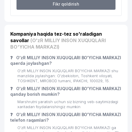
Fikr qoldirish
20
MIRZO BOBUR MChJ
470 м
YOSLAR OVOZI VA MOLODYOJ
21
UZBEKISTANA GAZETALAR
479 м
TAHRIRIYATI
Kompaniya haqida tez-tez so'raladigan
savollar
(O'zR MILLIY INSON XUQUQLARI
22
TIAN TECHNOLOGY MChJ
489 м
BO'YICHA MARKAZI)
23
DORI-DARMON DORIXONA № 1 AK
492 м
❓
O'zR MILLIY INSON XUQUQLARI BO'YICHA MARKAZI
qaerda joylashgan?
EXCLUSIVE EDUCATION NODAVLAT
24
504 м
O'zR MILLIY INSON XUQUQLARI BO'YICHA MARKAZI shu
TA'LIM MUASSASASI
manzilda joylashgan: O'zbekiston, Toshkent viloyati,
TOSHKENT, MIROBOD tumani, IPAKCHI, 100029, 15.
25
LINEAR PANEL MChJ
615 м
❓
O'zR MILLIY INSON XUQUQLARI BO'YICHA MARKAZI
qanday borish mumkin?
26
HONEYWELL VAKOLATXONA
638 м
Marshrutni yaratish uchun siz bizning veb-saytimizdagi
xaritadan foydalanishingiz mumkin
O'ZBEKISTON RESPUBLIKASI
27
VAZIRLAR MAHKAMASI HUZURIDAGI
641 м
❓
O'zR MILLIY INSON XUQUQLARI BO'YICHA MARKAZI
DIN ISHLARI BO'YICHA QO'MITA
telefon raqamlari?
O'zR MILLIY INSON XUQUQLARI BO'YICHA MARKAZI ga
O'ZBEKISTON RESPUBLIKASI ADLIYA