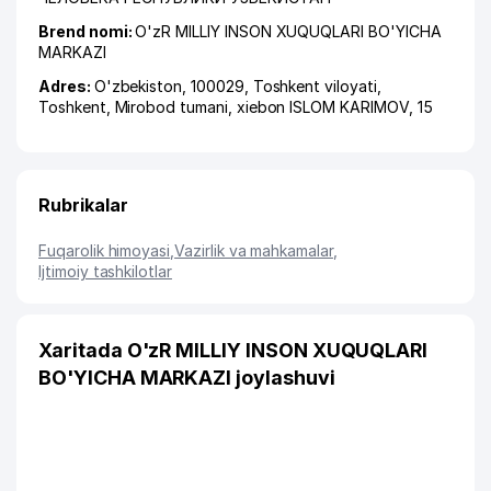
Brend nomi:
O'zR MILLIY INSON XUQUQLARI BO'YICHA
MARKAZI
Adres:
O'zbekiston, 100029,
Toshkent viloyati
,
Toshkent
,
Mirobod tumani
,
xiеbon ISLOM KARIMOV
, 15
Rubrikalar
Fuqarolik himoyasi
,
Vazirlik va mahkamalar
,
Ijtimoiy tashkilotlar
Xaritada O'zR MILLIY INSON XUQUQLARI
BO'YICHA MARKAZI joylashuvi