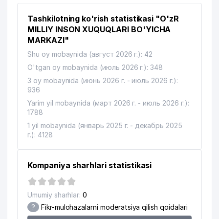
BIRLASHGAN MILLATLAR
11
Tashkilotning ko'rish statistikasi "O'zR
TASHKILOTINING O'ZBEKISTONDAGI
305 м
VAKOLATXONA
MILLIY INSON XUQUQLARI BO'YICHA
MARKAZI"
SHARQ NASHRIYOTI MATBUOT
12
309 м
Shu oy mobaynida (август 2026 г.): 42
AKSIYADORLIK JAMIYATI
O'tgan oy mobaynida (июль 2026 г.): 348
O'ZBEKISTON MILLIY AXBOROT
13
316 м
3 oy mobaynida (июнь 2026 г. - июль 2026 г.):
AGENTLIGI - O'zA
936
14
Yarim yil mobaynida (март 2026 г. - июль 2026 г.):
BADIY KO'RGAZMALAR DIREKSIYASI
357 м
1788
15
O'Z-BOGERO XUSUSIY KORXONASI
364 м
1 yil mobaynida (январь 2025 г. - декабрь 2025
г.): 4128
O'ZBEKISTON TARIXI DAVLAT
16
365 м
MUZEYI
Kompaniya sharhlari statistikasi
17
GLOBAL PASSERVIS QK MChJ
379 м
18
MUSAAIS MChJ
399 м
Umumiy sharhlar:
0
?
Fikr-mulohazalarni moderatsiya qilish qoidalari
XALQARO VALYUTA FONDI (MVF)
19
462 м
VAKOLATXONA