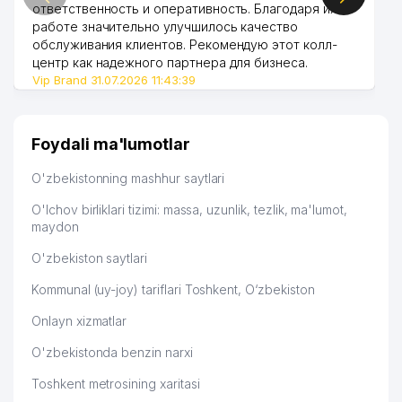
ответственность и оперативность. Благодаря их
KRON TELEKOM NETVORK XUSUSIY
работе значительно улучшилось качество
45
960 м
KORXONASI
обслуживания клиентов. Рекомендую этот колл-
центр как надежного партнера для бизнеса.
KHS GmbH TASHKENT
Vip Brand 31.07.2026 11:43:39
46
989 м
VAKOLATXONA
47
ORIENTAL UNIVERSITETI
996 м
Foydali ma'lumotlar
48
ADVERTISING GUIDE MChJ
998 м
O'zbekistonning mashhur saytlari
49
BUSINESS BOOK MChJ
999 м
O'lchov birliklari tizimi: massa, uzunlik, tezlik, ma'lumot,
maydon
O'zbekiston saytlari
Kommunal (uy-joy) tariflari Toshkent, O‘zbekiston
Onlayn xizmatlar
O'zbekistonda benzin narxi
Toshkent metrosining xaritasi