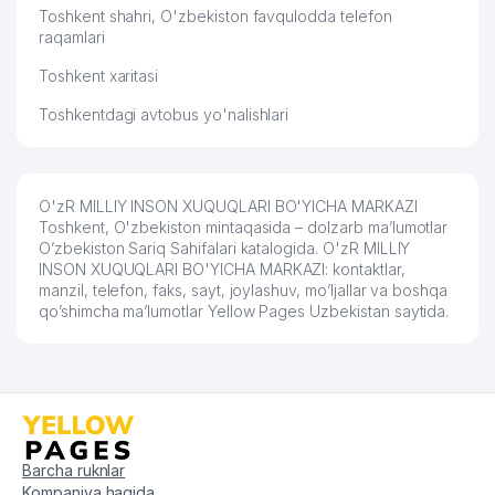
Toshkent shahri, O'zbekiston favqulodda telefon
raqamlari
Toshkent xaritasi
Toshkentdagi avtobus yo'nalishlari
O'zR MILLIY INSON XUQUQLARI BO'YICHA MARKAZI
Toshkent, O'zbekiston mintaqasida – dolzarb ma’lumotlar
O’zbekiston Sariq Sahifalari katalogida. O'zR MILLIY
INSON XUQUQLARI BO'YICHA MARKAZI: kontaktlar,
manzil, telefon, faks, sayt, joylashuv, mo’ljallar va boshqa
qo’shimcha ma’lumotlar Yellow Pages Uzbekistan saytida.
Barcha ruknlar
Kompaniya haqida