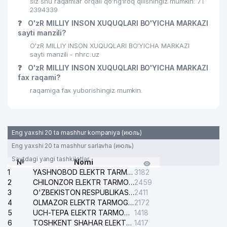
28
658 м
siz shu raqamlar orqali qo’ng’iroq qilishingiz mumkin: 71
VAZIRLIGI
2394339
❓
O'zR MILLIY INSON XUQUQLARI BO'YICHA MARKAZI
O'ZBEKISTON RESPUBLIKASI ICHKI
29
671 м
sayti manzili?
ISHLAR VAZIRLIGI
O'zR MILLIY INSON XUQUQLARI BO'YICHA MARKAZI
sayti manzili - nhrc.uz
O'ZBEKISTON RESPUBLIKASI
AXBOROT TEXNOLOGIYALARI VA
❓
O'zR MILLIY INSON XUQUQLARI BO'YICHA MARKAZI
30
679 м
ALOQALARINI RIVOJLANTIRISH
fax raqami?
VAZIRLIGI
raqamiga fax yuborishingiz mumkin.
31
VERANJ PLUS MChJ
704 м
32
MITSUI & CO., LTD. VAKOLATXONA
713 м
Eng yaxshi 20 ta mashhur kompaniya (июль)
33
DISTRITECH CENTRAL ASIA MChJ
731 м
Eng yaxshi 20 ta mashhur sarlavha (июль)
Saytdagi yangi tashkilotlar
№
Nomi
O'ZBEKISTON TASHQI ISHLAR
34
781 м
1
YASHNOBOD ELEKTR TARMOG'I NOSOZLIKLARI XIZMATI
3182
VAZIRLIGI
2
CHILONZOR ELEKTR TARMOG'I NOSOZLIK XIZMATI
2459
3
O'ZBEKISTON RESPUBLIKASI BOSH PROKURATURASI ISHONCH TELEFONI
2411
35
SADA MChJ
786 м
4
OLMAZOR ELEKTR TARMOG'I NOSOZLIKLARI XIZMATI
2172
5
KOREYA RESPUBLIKASI
UCH-TEPA ELEKTR TARMOG'I NOSOZLIKLARI XIZMATI
1418
36
796 м
ELChINONASI
6
TOSHKENT SHAHAR ELEKTR TARMOQLARI KORXONASI AJ
1417