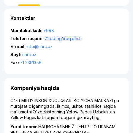
Kontaktlar
Mamlakat kodi:
+998
Telefon raqami:
71 qo'ng'iroq qilish
E-mail:
info@nhrc.uz
Sayt:
nhrc.uz
Fax:
71 2391356
Kompaniya haqida
O'zR MILLIY INSON XUQUQLARI BO'YICHA MARKAZI ga
murojaat qilganingizda, iltimos, ushbu tashkilot haqida
ma'lumotni O'zbekistonning Yellow Pages Uzbekistan
Yellow Pages katalogida topganingizni ayting.
Yuridik nomi:
НАЦИОНАЛЬНЫЙ ЦЕНТР ПО ПРАВАМ
ЧЕЛОВЕКА РЕСПУБЛИКИ УЗБЕКИСТАН