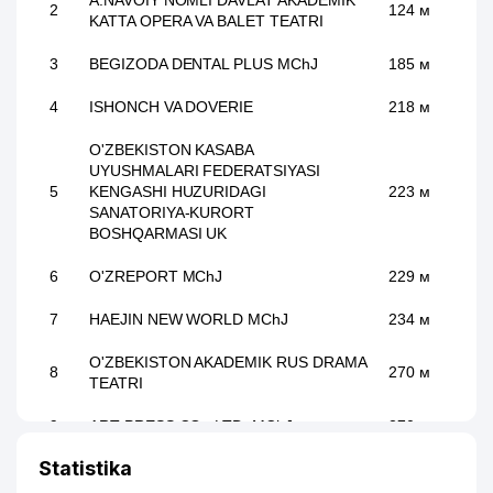
A.NAVOIY NOMLI DAVLAT AKADEMIK
2
124 м
KATTA OPERA VA BALET TEATRI
3
BEGIZODA DENTAL PLUS MChJ
185 м
4
ISHONCH VA DOVERIE
218 м
O'ZBEKISTON KASABA
UYUSHMALARI FEDERATSIYASI
5
KENGASHI HUZURIDAGI
223 м
SANATORIYA-KURORT
BOSHQARMASI UK
6
O'ZREPORT MChJ
229 м
7
HAEJIN NEW WORLD MChJ
234 м
O'ZBEKISTON AKADEMIK RUS DRAMA
8
270 м
TEATRI
9
ART PRESS CO., LTD. MChJ
270 м
Statistika
10
UNIVERSAL-PRESS-MEDIA MChJ
296 м