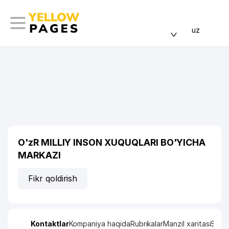
uz
O'zR MILLIY INSON XUQUQLARI BO'YICHA
MARKAZI
Fikr qoldirish
Kontaktlar
Kompaniya haqida
Rubrikalar
Manzil xaritasi
Stati