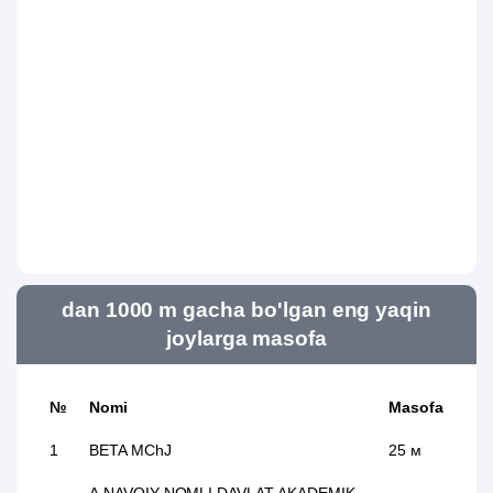
dan 1000 m gacha bo'lgan eng yaqin
joylarga masofa
№
Nomi
Masofa
1
BETA MChJ
25 м