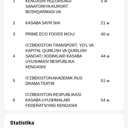
1
KENGASHI HUZURIDAGI
5 м
SANATORIYA-KURORT
BOSHQARMASI UK
2
KASABA SAYR ShK
21 м
3
PRIME ECO FOODS MChJ
40 м
O'ZBEKISTON TRANSPORT, YO'L VA
KAPITAL QURILISH VA QURILISH
4
SANOATI XODIMLARI KASABA
44 м
UYUSHMASI RESPUBLIKA
KENGASHI
O'ZBEKISTON AKADEMIK RUS
5
51 м
DRAMA TEATRI
O'ZBEKISTON RESPUBLIKASI
6
KASABA UYUSHMALARI
54 м
FEDERATSIYASI KENGASHI
O'ZBEKISTON AXBOROT
Statistika
TEXNOLOGIYALARI VA OMMAVIY
7
KOMMUNIKASIYA XODIMLARI
57 м