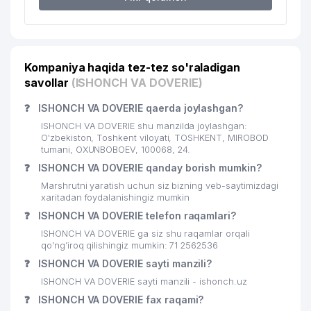
14
150 м
FIRMASI
15
O'ZREPORT MChJ
165 м
16
ASIA TOUR ELITE MChJ
166 м
Kompaniya haqida tez-tez so'raladigan
savollar
(ISHONCH VA DOVERIE)
17
RIGOR VERUM GROUP MChJ
168 м
❓
ISHONCH VA DOVERIE qaerda joylashgan?
BEAUTY DENATURE XUSUSIY
18
172 м
ISHONCH VA DOVERIE shu manzilda joylashgan:
KORXONASI
O'zbekiston, Toshkent viloyati, TOSHKENT, MIROBOD
tumani, OXUNBOBOEV, 100068, 24.
19
SAIPRO MChJ
175 м
❓
ISHONCH VA DOVERIE qanday borish mumkin?
SHARQ NASHRIYOTI MATBUOT
Marshrutni yaratish uchun siz bizning veb-saytimizdagi
20
179 м
xaritadan foydalanishingiz mumkin
AKSIYADORLIK JAMIYATI
❓
ISHONCH VA DOVERIE telefon raqamlari?
21
HAEJIN NEW WORLD MChJ
181 м
ISHONCH VA DOVERIE ga siz shu raqamlar orqali
qo’ng’iroq qilishingiz mumkin: 71 2562536
22
SAIPRO GROUP MChJ
184 м
❓
ISHONCH VA DOVERIE sayti manzili?
23
UNIVERSAL-PRESS-MEDIA MChJ
185 м
ISHONCH VA DOVERIE sayti manzili - ishonch.uz
❓
ISHONCH VA DOVERIE fax raqami?
24
ART PRESS CO., LTD. MChJ
194 м