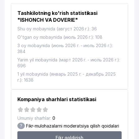
KASABA UYUSHMASI RESPUBLIKA
KENGASHI
Tashkilotning ko'rish statistikasi
"ISHONCH VA DOVERIE"
RESPUBLIKA ISTE'MOL
Shu oy mobaynida (август 2026 г.): 36
TOVARLARINI ISHLAB CHIQARISH,
8
SOTISH, TASHQIL QILISH VA XIZMAT
58 м
O'tgan oy mobaynida (июль 2026 г.): 108
KO'RSATISH BO'YICHA XODIMLARNI
3 oy mobaynida (июнь 2026 г. - июль 2026 г.):
KASABA UYUSHMASI KENGASHI
384
HAMATVALIEV R,R, YAKKA
Yarim yil mobaynida (март 2026 г. - июль 2026 г.):
9
98 м
TARTIBDAGI TADBIRKOR
696
1 yil mobaynida (январь 2025 г. - декабрь 2025
A.NAVOIY NOMLI DAVLAT AKADEMIK
10
г.): 1638
104 м
KATTA OPERA VA BALET TEATRI
11
HEADWAY
110 м
Kompaniya sharhlari statistikasi
12
MOCOKKO-ELIT MChJ
138 м
Umumiy sharhlar:
0
KALMIKOV M.S. YAKKA TARTIBDAGI
13
145 м
TADBIRKOR
?
Fikr-mulohazalarni moderatsiya qilish qoidalari
FEMIDA MUNAVVAR ADVOKATLIK
Fikr qoldirish