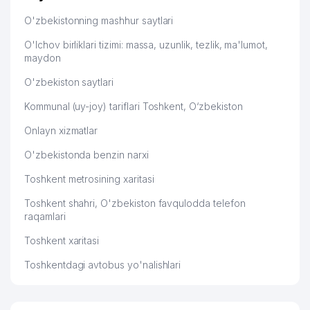
Hamida 03.08.2026 12:45:39
43
CHIMYON FAYZ MChJ
262 м
O'zbekistonning mashhur saytlari
O'lchov birliklari tizimi: massa, uzunlik, tezlik, ma'lumot,
ZARAFSHON-ZIYO XUSUSIY
44
264 м
maydon
KORXONASI
O'zbekiston saytlari
45
ALOQA BO'LIMI № 1
268 м
Kommunal (uy-joy) tariflari Toshkent, O‘zbekiston
46
ATTRANERGY TRADING MChJ
268 м
Onlayn xizmatlar
GAZARYAN E.S. YAKKA TARTIBDAGI
47
268 м
TADBIRKOR
O'zbekistonda benzin narxi
Toshkent metrosining xaritasi
48
TASHKENT PALACE NEW MChJ
269 м
Toshkent shahri, O'zbekiston favqulodda telefon
49
TIAN TECHNOLOGY MChJ
272 м
raqamlari
50
ZARAFSHON MChJ
274 м
Toshkent xaritasi
51
BEST HOLIDAYS TOUR MChJ
275 м
Toshkentdagi avtobus yo'nalishlari
O'ZBEKISTON O'QTUVCHISI VA
52
276 м
MA'RIFAT GAZETALAR TAHRIRIYATI