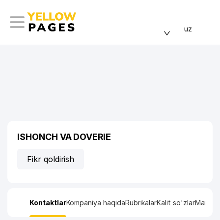
uz
ISHONCH VA DOVERIE
Fikr qoldirish
Kontaktlar
Kompaniya haqida
Rubrikalar
Kalit so'zlar
Manzil x