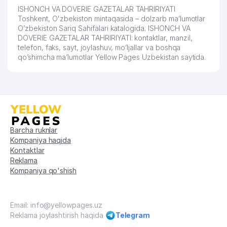
ISHONCH VA DOVERIE GAZETALAR TAHRIRIYATI
53
PODIUM MChJ
276 м
Toshkent, O'zbekiston mintaqasida – dolzarb ma’lumotlar
O’zbekiston Sariq Sahifalari katalogida. ISHONCH VA
54
ASL NOVVOT XUSUSIY KORXONASI
281 м
DOVERIE GAZETALAR TAHRIRIYATI: kontaktlar, manzil,
telefon, faks, sayt, joylashuv, mo’ljallar va boshqa
55
TASHKENT PALACE NEW MChJ
283 м
qo’shimcha ma’lumotlar Yellow Pages Uzbekistan saytida.
56
TASHKENT PALACE NEW MChJ
283 м
XIZMATLAR DUNYOSI XUSUSIY
57
289 м
KORXONASI
58
ABDA TRAVEL LTD MChJ
290 м
Barcha ruknlar
Kompaniya haqida
59
Garant Bank" Chinor bank xizmati AJ
291 м
Kontaktlar
Reklama
SHEDEVR SHVESARIYA SOATLARI
60
292 м
Kompaniya qo'shish
VA SOVG'ALAR SALONI
BACCARAT FRANSUZ QANDILI
61
296 м
BUTIGI
Email: info@yellowpages.uz
Reklama joylashtirish haqida
Telegram
O'ZBEKISTON TARIXI DAVLAT
62
298 м