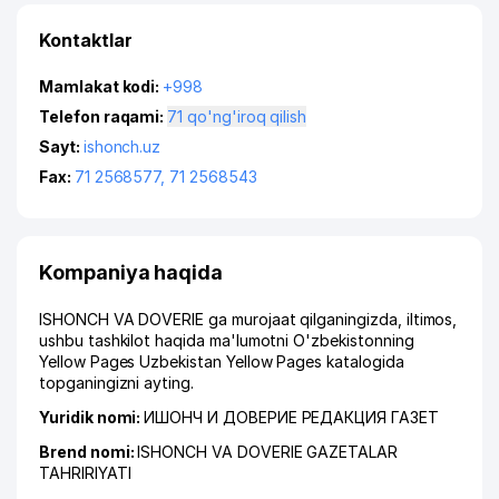
Kontaktlar
Mamlakat kodi:
+998
Telefon raqami:
71 qo'ng'iroq qilish
Sayt:
ishonch.uz
Fax:
71 2568577
,
71 2568543
Kompaniya haqida
ISHONCH VA DOVERIE ga murojaat qilganingizda, iltimos,
ushbu tashkilot haqida ma'lumotni O'zbekistonning
Yellow Pages Uzbekistan Yellow Pages katalogida
topganingizni ayting.
Yuridik nomi:
ИШОНЧ И ДОВЕРИЕ РЕДАКЦИЯ ГАЗЕТ
Brend nomi:
ISHONCH VA DOVERIE GAZETALAR
TAHRIRIYATI