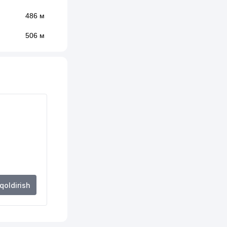
486 м
506 м
511 м
515 м
522 м
535 м
562 м
568 м
578 м
 qoldirish
591 м
596 м