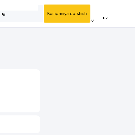
ang
Kompaniya qo'shish
uz