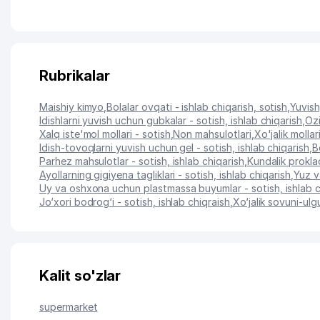
Rubrikalar
Maishiy kimyo
,
Bolalar ovqati - ishlab chiqarish, sotish
,
Yuvish
Idishlarni yuvish uchun gubkalar - sotish, ishlab chiqarish
,
Ozi
Xalq iste'mol mollari - sotish
,
Non mahsulotlari
,
Xo'jalik mollar
Idish-tovoqlarni yuvish uchun gel - sotish, ishlab chiqarish
,
B
Parhez mahsulotlar - sotish, ishlab chiqarish
,
Kundalik proklad
Ayollarning gigiyena tagliklari - sotish, ishlab chiqarish
,
Yuz v
Uy va oshxona uchun plastmassa buyumlar - sotish, ishlab c
Jo‘xori bodrog‘i - sotish, ishlab chiqraish
,
Xo‘jalik sovuni-ul
Kalit so'zlar
supermarket