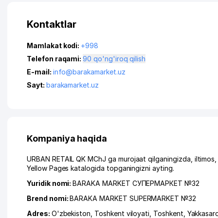
Kontaktlar
Mamlakat kodi:
+998
Telefon raqami:
90 qo'ng'iroq qilish
E-mail:
info@barakamarket.uz
Sayt:
barakamarket.uz
Kompaniya haqida
URBAN RETAIL QK MChJ ga murojaat qilganingizda, iltimos,
Yellow Pages katalogida topganingizni ayting.
Yuridik nomi:
BARAKA MARKET СУПЕРМАРКЕТ №32
Brend nomi:
BARAKA MARKET SUPERMARKET №32
Adres:
O'zbekiston,
Toshkent viloyati
,
Toshkent
,
Yakkasar