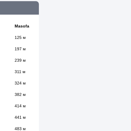
Masofa
125 м
197 м
239 м
311 м
324 м
382 м
414 м
441 м
483 м