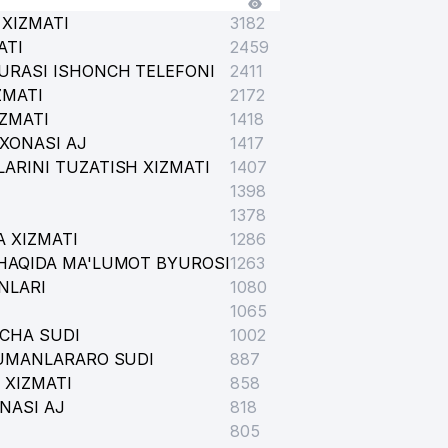
XIZMATI
3182
NOSABATLARI VAZIRLIGI
ATI
2459
URASI ISHONCH TELEFONI
2411
ZMATI
2172
AR TAHRIRIYATI
IZMATI
1418
XONASI AJ
1417
SI
ARINI TUZATISH XIZMATI
1407
1398
1378
MAKTAB INTERNATI
 XIZMATI
1286
HAQIDA MA'LUMOT BYUROSI
1263
NLARI
1080
1065
ICHA SUDI
1002
TUMANLARARO SUDI
887
 XIZMATI
858
NASI AJ
818
805