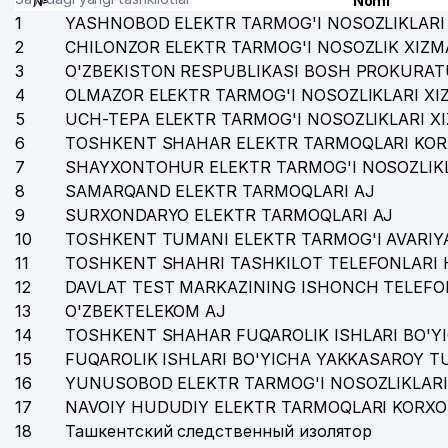
№
Nomi
1
YASHNOBOD ELEKTR TARMOG'I NOSOZLIKLARI 
33
O'ZBEKISTON RESPUBLIKASI BANDLIK VA MEHNAT MU
2
CHILONZOR ELEKTR TARMOG'I NOSOZLIK XIZM
3
O'ZBEKISTON RESPUBLIKASI BOSH PROKURAT
34
TIAN TECHNOLOGY MChJ
4
OLMAZOR ELEKTR TARMOG'I NOSOZLIKLARI XI
35
YOSLAR OVOZI VA MOLODYOJ UZBEKISTANA GAZETAL
5
UCH-TEPA ELEKTR TARMOG'I NOSOZLIKLARI X
6
TOSHKENT SHAHAR ELEKTR TARMOQLARI KOR
36
EXCLUSIVE EDUCATION NODAVLAT TA'LIM MUASSASA
7
SHAYXONTOHUR ELEKTR TARMOG'I NOSOZLIKL
37
BERLIN-CHEMIE MENARINI GROUP VAKOLATXONA
8
SAMARQAND ELEKTR TARMOQLARI AJ
9
SURXONDARYO ELEKTR TARMOQLARI AJ
38
RESPUBLIKA IXTISOSLASHTIRILGAN XOREOGRAFIYA 
10
TOSHKENT TUMANI ELEKTR TARMOG'I AVARIYA
11
TOSHKENT SHAHRI TASHKILOT TELEFONLARI 
39
ADVERTISING GUIDE MChJ
12
DAVLAT TEST MARKAZINING ISHONCH TELEFO
40
KHS GmbH TASHKENT VAKOLATXONA
13
O'ZBEKTELEKOM AJ
14
TOSHKENT SHAHAR FUQAROLIK ISHLARI BO'Y
41
ART HOTELS MChJ
15
FUQAROLIK ISHLARI BO'YICHA YAKKASAROY 
16
YUNUSOBOD ELEKTR TARMOG'I NOSOZLIKLARI
42
ANVAR'S GUESTS OILAVIY KORXONASI
17
NAVOIY HUDUDIY ELEKTR TARMOQLARI KORXO
43
O'ZBEKISTON RESPUBLIKASI XALQ TA'LIMI VAZIRLIGI
18
Ташкентский следственный изолятор