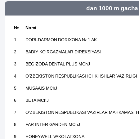
dan 1000 m gacha 
№
Nomi
1
DORI-DARMON DORIXONA № 1 AK
2
BADIY KO'RGAZMALAR DIREKSIYASI
3
BEGIZODA DENTAL PLUS MChJ
4
O'ZBEKISTON RESPUBLIKASI ICHKI ISHLAR VAZIRLIGI
5
MUSAAIS MChJ
6
BETA MChJ
7
O'ZBEKISTON RESPUBLIKASI VAZIRLAR MAHKAMASI HU
8
FAR INTER GARDEN MChJ
9
HONEYWELL VAKOLATXONA