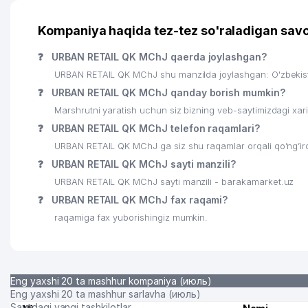
21
SHARQ NASHRIYOTI MATBUOT AKSIYADORLIK JAMIYA
Kompaniya haqida tez-tez so'raladigan savo
22
ISHONCH VA DOVERIE
❓
URBAN RETAIL QK MChJ qaerda joylashgan?
23
LINEAR PANEL MChJ
URBAN RETAIL QK MChJ shu manzilda joylashgan: O'zbekis
24
O'ZBEKISTON KASABA UYUSHMALARI FEDERATSIYAS
❓
URBAN RETAIL QK MChJ qanday borish mumkin?
Marshrutni yaratish uchun siz bizning veb-saytimizdagi xa
25
MITSUI & CO., LTD. VAKOLATXONA
❓
URBAN RETAIL QK MChJ telefon raqamlari?
26
DISTRITECH CENTRAL ASIA MChJ
URBAN RETAIL QK MChJ ga siz shu raqamlar orqali qo’ng’iro
❓
URBAN RETAIL QK MChJ sayti manzili?
27
O'ZBEKISTON AKADEMIK RUS DRAMA TEATRI
URBAN RETAIL QK MChJ sayti manzili - barakamarket.uz
28
BIRLASHGAN MILLATLAR TASHKILOTINING O'ZBEKIS
❓
URBAN RETAIL QK MChJ fax raqami?
raqamiga fax yuborishingiz mumkin.
29
SADA MChJ
30
MIRZO BOBUR MChJ
31
GLOBAL PASSERVIS QK MChJ
Eng yaxshi 20 ta mashhur kompaniya (июль)
Eng yaxshi 20 ta mashhur sarlavha (июль)
32
KOREYA RESPUBLIKASI ELChINONASI
Saytdagi yangi tashkilotlar