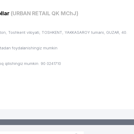
TI
llar
(URBAN RETAIL QK MChJ)
ton, Toshkent viloyati, TOSHKENT, YAKKASAROY tumani, GUZAR, 40.
I KENGASHI HUZURIDAGI SANATORIYA-KURORT BOSHQARMASI UK
ritadan foydalanishingiz mumkin
q qilishingiz mumkin: 90 0241710
TONDAGI VAKOLATXONA