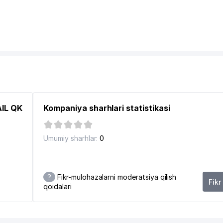
BALET TEATRI
AIL QK
Kompaniya sharhlari statistikasi
Umumiy sharhlar:
0
?
Fikr-mulohazalarni moderatsiya qilish
Fikr
qoidalari