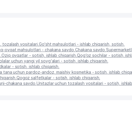
, tozalash vositalari
,
Go‘sht mahsulotlari - ishlab chiqarish, sotish
,
q-ovqat mahsulotlari - chakana savdo
,
Chakana savdo
,
Supermarketl
i
,
Oziq ovqatlar - sotish, ishlab chiqarish
,
Qog‘oz sochilar - sotish, ish
olalar uchun yangi yil sovg‘alari - sotish, ishlab chiqarish
,
kalar - sotish, ishlab chiqarish
,
a tana uchun pardoz-andoz, maishiy kosmetika - sotish, ishlab chiqa
hiqarish
,
Qogoz salfetkalar - sotish, ishlab chiqarish
,
gurji-chakana savdo
,
Unitazlar uchun tozalash vositalari - sotish, ishla