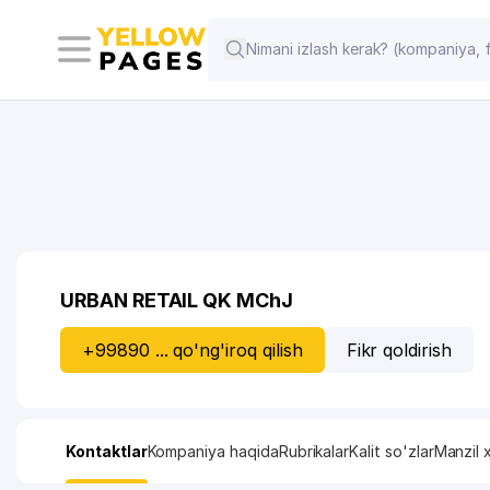
URBAN RETAIL QK MChJ
+99890 ... qo'ng'iroq qilish
Fikr qoldirish
Kontaktlar
Kompaniya haqida
Rubrikalar
Kalit so'zlar
Manzil x