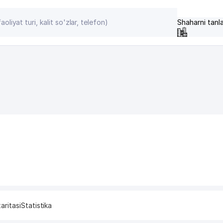
Shaharni tanl
aritasi
Statistika