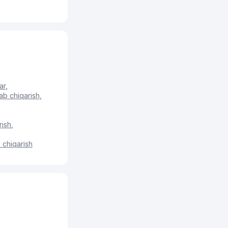
ar
,
lab chiqarish
,
rish
,
b chiqarish