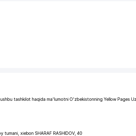
 ushbu tashkilot haqida ma'lumotni O'zbekistonning Yellow Pages U
oy tumani
,
xiеbon SHARAF RASHIDOV
, 40