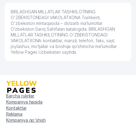
SANATORIYA-KURORT
BOSHQARMASI UK
BIRLASHGAN MILLATLAR TASHKILOTINING
O'ZBEKISTONDAGI VAKOLATXONA Toshkent,
XIZMATLAR DUNYOSI XUSUSIY
56
319 м
O'zbekiston mintaqasida – dolzarb ma’lumotlar
KORXONASI
O’zbekiston Sariq Sahifalari katalogida. BIRLASHGAN
MILLATLAR TASHKILOTINING O'ZBEKISTONDAGI
57
BETA MChJ
329 м
VAKOLATXONA: kontaktlar, manzil, telefon, faks, sayt,
joylashuv, mo’ljallar va boshqa qo’shimcha ma’lumotlar
O'ZBEKISTON RESPUBLIKASI
Yellow Pages Uzbekistan saytida.
58
KASABA UYUSHMALARI
329 м
FEDERATSIYASI KENGASHI
BOSHLANG'ICH TA'LIM JURNALI
59
330 м
JURNAL TAHRIRIYATI
O'ZBEKISTON FERMER, DEXQON
Barcha ruknlar
60
XO'JALIKLARI VA TOMORQA, ER
330 м
EGALARI KENGASHI
Kompaniya haqida
Kontaktlar
61
UZTRADE AJ
335 м
Reklama
Kompaniya qo'shish
O'ZBEKISTON AKADEMIK RUS
62
335 м
DRAMA TEATRI