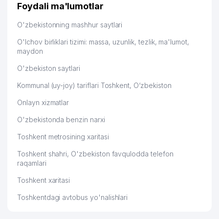
дальше развиваюсь потихоньку😊
Foydali ma'lumotlar
Hamida 03.08.2026 12:45:39
49
DEM-DELUX MChJ
302 м
O'zbekistonning mashhur saytlari
O'zR MILLIY INSON XUQUQLARI
50
305 м
O'lchov birliklari tizimi: massa, uzunlik, tezlik, ma'lumot,
BO'YICHA MARKAZI
maydon
BUYUK SARVINOZ KOMMUNAL
51
306 м
O'zbekiston saytlari
SERVIS UY-JOY MULK SHIRKATI
Kommunal (uy-joy) tariflari Toshkent, O‘zbekiston
RESPUBLIKA ISTE'MOL
TOVARLARINI ISHLAB CHIQARISH,
Onlayn xizmatlar
52
SOTISH, TASHQIL QILISH VA XIZMAT
315 м
KO'RSATISH BO'YICHA XODIMLARNI
O'zbekistonda benzin narxi
KASABA UYUSHMASI KENGASHI
Toshkent metrosining xaritasi
53
ISHONCH VA DOVERIE
316 м
Toshkent shahri, O'zbekiston favqulodda telefon
raqamlari
FOND BOZORINING AXBOROT-
54
316 м
RESURS MARKAZI DUK
Toshkent xaritasi
O'ZBEKISTON KASABA
Toshkentdagi avtobus yo'nalishlari
UYUSHMALARI FEDERATSIYASI
55
KENGASHI HUZURIDAGI
316 м