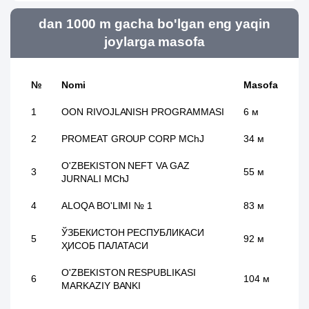
dan 1000 m gacha bo'lgan eng yaqin
joylarga masofa
№
Nomi
Masofa
1
OON RIVOJLANISH PROGRAMMASI
6 м
2
PROMEAT GROUP CORP MChJ
34 м
O'ZBEKISTON NEFT VA GAZ
3
55 м
JURNALI MChJ
4
ALOQA BO'LIMI № 1
83 м
ЎЗБЕКИСТОН РЕСПУБЛИКАСИ
5
92 м
ҲИСОБ ПАЛАТАСИ
O'ZBEKISTON RESPUBLIKASI
6
104 м
MARKAZIY BANKI