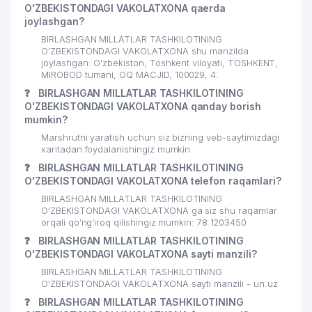
O'ZBEKISTONDAGI VAKOLATXONA qaerda
22
KDB BANK O'ZBEKISTON AJ
222 м
joylashgan?
23
GLOBAL PASSERVIS QK MChJ
223 м
BIRLASHGAN MILLATLAR TASHKILOTINING
O'ZBEKISTONDAGI VAKOLATXONA shu manzilda
joylashgan: O'zbekiston, Toshkent viloyati, TOSHKENT,
PINK-SUNRISE UY-JOY MULK
24
226 м
MIROBOD tumani, OQ MACJID, 100029, 4.
SHIRKATI
❓
BIRLASHGAN MILLATLAR TASHKILOTINING
O'ZBEKISTONDAGI VAKOLATXONA qanday borish
25
IZOLYATSIA KVEST-MARKAZ
231 м
mumkin?
TEMIRYO'LCHI KOMMUNAL LYUKS
Marshrutni yaratish uchun siz bizning veb-saytimizdagi
26
235 м
UY-JOY MULK SHIRKATI
xaritadan foydalanishingiz mumkin
❓
BIRLASHGAN MILLATLAR TASHKILOTINING
27
SHOWPRO MChJ
235 м
O'ZBEKISTONDAGI VAKOLATXONA telefon raqamlari?
BIRLASHGAN MILLATLAR TASHKILOTINING
O'ZBEKISTON O'QTUVCHISI VA
28
241 м
O'ZBEKISTONDAGI VAKOLATXONA ga siz shu raqamlar
MA'RIFAT GAZETALAR TAHRIRIYATI
orqali qo’ng’iroq qilishingiz mumkin: 78 1203450
❓
BIRLASHGAN MILLATLAR TASHKILOTINING
TULYAGANOV DMITRIY GROUP
29
241 м
O'ZBEKISTONDAGI VAKOLATXONA sayti manzili?
MChJ
BIRLASHGAN MILLATLAR TASHKILOTINING
30
MAXSUS TREST №93 AJ
243 м
O'ZBEKISTONDAGI VAKOLATXONA sayti manzili - un.uz
❓
BIRLASHGAN MILLATLAR TASHKILOTINING
SILK ROAD TRANS UNIVERSAL