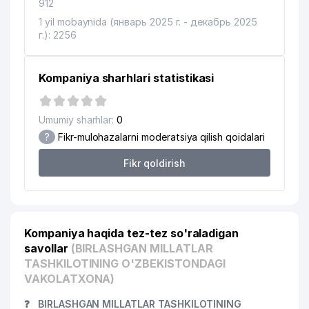
912
O'ZBEKISTON RESPUBLIKASI
1 yil mobaynida (январь 2025 г. - декабрь 2025
MADANIYAT VAZIRLIGI HUZURIDA
14
200 м
г.): 2256
MADANIYAT VA SAN'ATNI
RIVOJLANTIRISH JAMG'ARMASI
Kompaniya sharhlari statistikasi
GO'ZAL-SEVINCH KOMMUNAL UY-
15
205 м
JOY MULK SHIRKATI
Umumiy sharhlar:
0
16
INVEST FINANCE BANK ATB
208 м
?
Fikr-mulohazalarni moderatsiya qilish qoidalari
CHIMKENT SERVIS UY-JOY MULK
17
208 м
SHIRKATI
Fikr qoldirish
KAUFMANN TRADING
18
208 м
VAKOLATXONA
SAVA KONSALT XUSUSIY
Kompaniya haqida tez-tez so'raladigan
19
212 м
KORXONASI
savollar
(BIRLASHGAN MILLATLAR
TASHKILOTINING O'ZBEKISTONDAGI
20
TASHKENT PETROLEUM MChJ
215 м
VAKOLATXONA)
21
O'Z-BOGERO XUSUSIY KORXONASI
217 м
❓
BIRLASHGAN MILLATLAR TASHKILOTINING