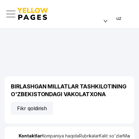
uz
BIRLASHGAN MILLATLAR TASHKILOTINING
O'ZBEKISTONDAGI VAKOLATXONA
Fikr qoldirish
Kontaktlar
Kompaniya haqida
Rubrikalar
Kalit so'zlar
Manzil x