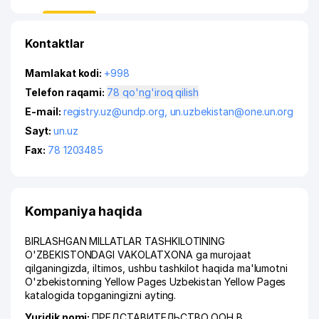
Kontaktlar
Mamlakat kodi:
+998
Telefon raqami:
78 qo'ng'iroq qilish
E-mail:
registry.uz@undp.org
,
un.uzbekistan@one.un.org
Sayt:
un.uz
Fax:
78 1203485
Kompaniya haqida
BIRLASHGAN MILLATLAR TASHKILOTINING
O'ZBEKISTONDAGI VAKOLATXONA ga murojaat
qilganingizda, iltimos, ushbu tashkilot haqida ma'lumotni
O'zbekistonning Yellow Pages Uzbekistan Yellow Pages
katalogida topganingizni ayting.
Yuridik nomi:
ПРЕДСТАВИТЕЛЬСТВО ООН В