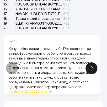
15
FUQAROLIK ISHLARI BO'YICHA YAKKASAROY TUMANLARARO SUDI
887
16
42
DAV MChJ
YUNUSOBOD ELEKTR TARMOG'I NOSOZLIKLARI XIZMATI
858
631 м
17
NAVOIY HUDUDIY ELEKTR TARMOQLARI KORXONASI AJ
818
BELARUS RESPUBLIKASI
18
Ташкентский следственный изолятор
805
43
632 м
ELChINONASI
19
ELEKTRTARMOG'I NOSOZLIKLARINI TO'ZATISH SERGELI XIZMATI
738
20
FUQAROLIK ISHLARI BO'YICHA UCH-TEPA TUMANI SUDI
634
TOSHKENT SHAHAR
44
HOKIMIYATINING IQTISOD BOSH
632 м
BOSHQARMASI
CallPro
Хочу поблагодарить команду CallPro колл-центра
INDORAMA KOKAND TEXTILE QK
45
634 м
за профессиональную работу. Операторы всегда
MChJ
вежливые, внимательно относятся к каждому
обращению и быстро помогают решить вопросы.
YOSLAR OVOZI VA MOLODYOJ
Отдельно хочется отметить грамотную речь,
46
UZBEKISTANA GAZETALAR
646 м
ответственность и оперативность. Благодаря их
TAHRIRIYATI
работе значительно улучшилось качество
обслуживания клиентов. Рекомендую этот колл-
47
PASSTRANS MEDIA MChJ
655 м
центр как надежного партнера для бизнеса.
Vip Brand 31.07.2026 11:43:39
48
GROSS AJ SUG'URTA KOMPANIYASI
655 м
49
GLOBAL GROUP EXPO MChJ
660 м