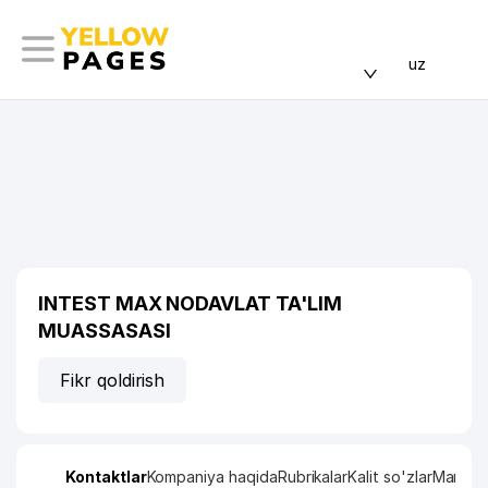
uz
INTEST MAX NODAVLAT TA'LIM
MUASSASASI
Fikr qoldirish
Kontaktlar
Kompaniya haqida
Rubrikalar
Kalit so'zlar
Manzil x