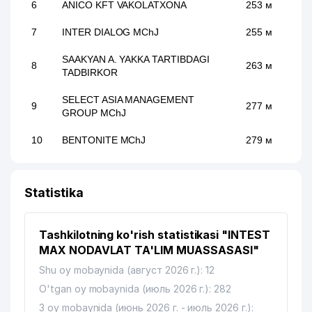
6
ANICO KFT VAKOLATXONA
253 м
7
INTER DIALOG MChJ
255 м
SAAKYAN A. YAKKA TARTIBDAGI
8
263 м
TADBIRKOR
SELECT ASIA MANAGEMENT
9
277 м
GROUP MChJ
10
BENTONITE MChJ
279 м
11
SSP-MAROQAND UK
318 м
Statistika
MINTAQAL ELEKTRIK TARMOQLARI
12
336 м
AJ
Tashkilotning ko'rish statistikasi "INTEST
13
ENERGIYA DISPETCHER MARKAZI
348 м
MAX NODAVLAT TA'LIM MUASSASASI"
14
PRINT MEDIA MChJ
361 м
Shu oy mobaynida (август 2026 г.): 12
O'tgan oy mobaynida (июль 2026 г.): 282
15
AGATA IMPEX LIMITED MChJ
362 м
3 oy mobaynida (июнь 2026 г. - июль 2026 г.):