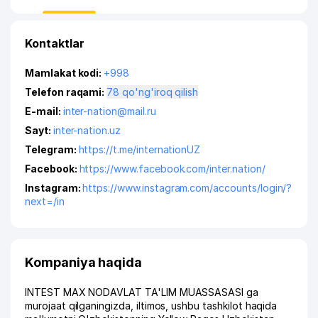
Kontaktlar
Mamlakat kodi:
+998
Telefon raqami:
78 qo'ng'iroq qilish
E-mail:
inter-nation@mail.ru
Sayt:
inter-nation.uz
Telegram:
https://t.me/internationUZ
Facebook:
https://www.facebook.com/inter.nation/
Instagram:
https://www.instagram.com/accounts/login/?
next=/in
Kompaniya haqida
INTEST MAX NODAVLAT TA'LIM MUASSASASI ga
murojaat qilganingizda, iltimos, ushbu tashkilot haqida