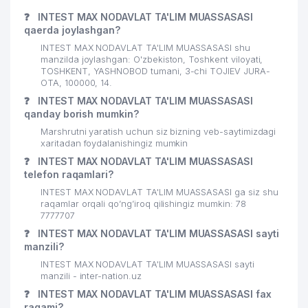
25
ORIENTAL MANAGEMENT ShK
473 м
❓
INTEST MAX NODAVLAT TA'LIM MUASSASASI
qaerda joylashgan?
HUQUQ VA BURCH IJTIMOIY
26
475 м
HUQUQIY JURNALI UK
INTEST MAX NODAVLAT TA'LIM MUASSASASI shu
manzilda joylashgan: O'zbekiston, Toshkent viloyati,
O'ZBEKISTON TASHQI ISHLAR
TOSHKENT, YASHNOBOD tumani, 3-chi TOJIEV JURA-
27
492 м
VAZIRLIGI
OTA, 100000, 14.
❓
INTEST MAX NODAVLAT TA'LIM MUASSASASI
GABUROV EVGENIY MIHAYLOVICH
qanday borish mumkin?
28
507 м
YAKKA TARTIBDAGI TADBIRKOR
Marshrutni yaratish uchun siz bizning veb-saytimizdagi
xaritadan foydalanishingiz mumkin
29
MUBORAK MChJ
507 м
❓
INTEST MAX NODAVLAT TA'LIM MUASSASASI
telefon raqamlari?
O'ZBEKISTON RESPUBLIKASI
30
510 м
ADLIYA VAZIRLIGI
INTEST MAX NODAVLAT TA'LIM MUASSASASI ga siz shu
raqamlar orqali qo’ng’iroq qilishingiz mumkin: 78
31
7777707
MITRA SAVDO MChJ
548 м
❓
INTEST MAX NODAVLAT TA'LIM MUASSASASI sayti
O'ZBEKISTON RESPUBLIKASI BOSH
manzili?
32
549 м
PROKURATURASI
INTEST MAX NODAVLAT TA'LIM MUASSASASI sayti
manzili - inter-nation.uz
33
HUQUQ UK
551 м
❓
INTEST MAX NODAVLAT TA'LIM MUASSASASI fax
raqami?