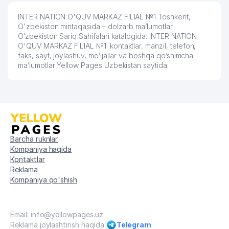
INTER NATION O'QUV MARKAZ FILIAL №1 Toshkent,
60
ORIENTAL UNIVERSITETI
699 м
O'zbekiston mintaqasida – dolzarb ma’lumotlar
O’zbekiston Sariq Sahifalari katalogida. INTER NATION
MARD TRAVEL XUSUSIY
61
700 м
O'QUV MARKAZ FILIAL №1: kontaktlar, manzil, telefon,
KORXONASI
faks, sayt, joylashuv, mo’ljallar va boshqa qo’shimcha
ma’lumotlar Yellow Pages Uzbekistan saytida.
O'ZBEKISTON RESPUBLIKASI
FANLAR AKADEMIYASI
62
704 м
IMMUNOLOGIYA VA INSON
GENOMIKASI INSTITUTI
AFROSIYOB-SAN'AT XUSUSIY
63
705 м
KORXONASI
Barcha ruknlar
TARIX INSTITUTI O'ZBEKISTON
Kompaniya haqida
64
RESPUBLIKASI FANLAR
711 м
Kontaktlar
AKADEMIYASI
Reklama
Kompaniya qo'shish
65
IPAK YO'LI TURIZM INVEST MChJ
727 м
INDUSTRIAL TECHNO CONSULT
66
731 м
Email: info@yellowpages.uz
MChJ
Reklama joylashtirish haqida
Telegram