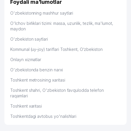
Foydali ma'lumotlar
FRANTSIYA RESPUBLIKASI
50
662 м
ELChINONASI
O'zbekistonning mashhur saytlari
51
FOTON AJ
662 м
O'lchov birliklari tizimi: massa, uzunlik, tezlik, ma'lumot,
maydon
52
TOSHSHAHARTRANSXIZMAT AJ
666 м
O'zbekiston saytlari
53
KDB BANK O'ZBEKISTON AJ
673 м
Kommunal (uy-joy) tariflari Toshkent, O‘zbekiston
ALFA INVEST MChJ TOSHKENT
54
673 м
Onlayn xizmatlar
SHAHRI BO'LIMI
O'zbekistonda benzin narxi
TURKIYA RESPUBLIKASI
55
685 м
ELChINONASI
Toshkent metrosining xaritasi
56
INVEST FINANCE BANK ATB
687 м
Toshkent shahri, O'zbekiston favqulodda telefon
raqamlari
BOSHLANG'ICH TA'LIM JURNALI
57
688 м
Toshkent xaritasi
JURNAL TAHRIRIYATI
Toshkentdagi avtobus yo'nalishlari
58
CRYSTAL BIZNES MChJ
693 м
59
ALOQA PRINT MChJ
695 м