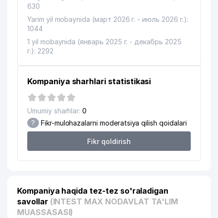
16
BUROVA V.N. XUSUSIY KORXONASI
367 м
630
Yarim yil mobaynida (март 2026 г. - июль 2026 г.):
17
BUSINESS BOOK MChJ
396 м
1044
18
EKO SPA TRIUMF MChJ
403 м
1 yil mobaynida (январь 2025 г. - декабрь 2025
г.): 2292
19
BLACK BEAR KOFI MChJ
411 м
20
ARCH DECO MChJ
446 м
Kompaniya sharhlari statistikasi
21
DUNYO AXBOROT AGENTLIGI
449 м
Umumiy sharhlar:
0
TOSHKENT SHAHAR QURILISH
?
Fikr-mulohazalarni moderatsiya qilish qoidalari
22
SOHASIDA HUDUDIY NAZORAT
454 м
INSPEKSIYASI
Fikr qoldirish
O'ZBEKISTON RESPUBLIKASI
AXBOROT TEXNOLOGIYALARI VA
23
459 м
ALOQALARINI RIVOJLANTIRISH
VAZIRLIGI
Kompaniya haqida tez-tez so'raladigan
savollar
(INTEST MAX NODAVLAT TA'LIM
24
DELTA GLOBAL SOLUTIONS MChJ
459 м
MUASSASASI)