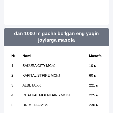
dan 1000 m gacha bo'lgan eng yaqin
joylarga masofa
№
Nomi
Masofa
1
SAKURA CITY MChJ
10 м
2
KAPITAL STRIKE MChJ
60 м
3
ALBETA XK
221 м
4
CHATKAL MOUNTAINS MChJ
225 м
5
DR.MEDIA MChJ
230 м