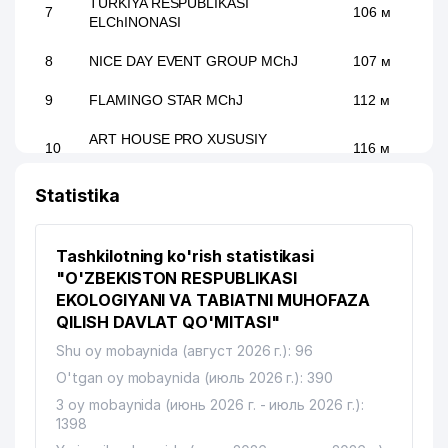
TURKIYA RESPUBLIKASI
7
106 м
ELChINONASI
8
NICE DAY EVENT GROUP MChJ
107 м
9
FLAMINGO STAR MChJ
112 м
ART HOUSE PRO XUSUSIY
10
116 м
KORXONASI
Statistika
11
PROF HORECA MChJ
116 м
12
LUX OPTIC XUSUSIY KORXONASI
116 м
Tashkilotning ko'rish statistikasi
13
BASCONI LUX XUSUSIY KORXONASI
117 м
"O'ZBEKISTON RESPUBLIKASI
EKOLOGIYANI VA TABIATNI MUHOFAZA
14
Smile Concept
117 м
QILISH DAVLAT QO'MITASI"
Shu oy mobaynida (август 2026 г.): 96
15
NUR-IJOD UY-JOY MULK SHIRKATI
119 м
O'tgan oy mobaynida (июль 2026 г.): 390
AL-MAHMUD MASLAHATI
16
120 м
3 oy mobaynida (июнь 2026 г. - июль 2026 г.):
ADVOKATLIK FIRMASI
1398