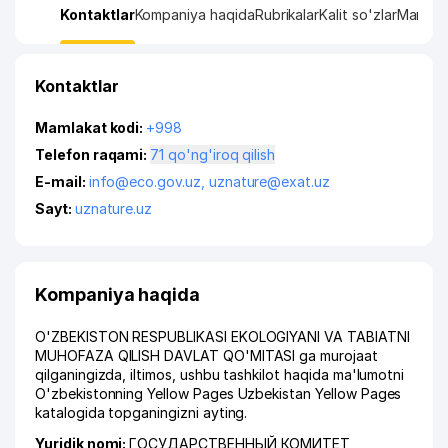
Kontaktlar
Kompaniya haqida
Rubrikalar
Kalit so'zlar
Manzil x
Kontaktlar
Mamlakat kodi:
+998
Telefon raqami:
71 qo'ng'iroq qilish
E-mail:
info@eco.gov.uz
,
uznature@exat.uz
Sayt:
uznature.uz
Kompaniya haqida
O'ZBEKISTON RESPUBLIKASI EKOLOGIYANI VA TABIATNI
MUHOFAZA QILISH DAVLAT QO'MITASI ga murojaat
qilganingizda, iltimos, ushbu tashkilot haqida ma'lumotni
O'zbekistonning Yellow Pages Uzbekistan Yellow Pages
katalogida topganingizni ayting.
Yuridik nomi:
ГОСУДАРСТВЕННЫЙ КОМИТЕТ