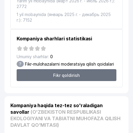
17
Yarim yil mobaynida (март 2026 г. - июль 2026 г.):
ROBOTRON-EVA MChJ
122 м
2772
18
CREATIVE STATUS MChJ
126 м
1 yil mobaynida (январь 2025 г. - декабрь 2025
г.): 7152
19
SORIZ DIOMED MChJ
134 м
20
BEGIM MChJ
151 м
Kompaniya sharhlari statistikasi
21
KRILAK ASIASTROY MChJ
154 м
Umumiy sharhlar:
0
O'ZBEKISTON RESPUBLIKASI
?
Fikr-mulohazalarni moderatsiya qilish qoidalari
22
VAZIRLAR MAHKAMASI HUZURIDAGI
162 м
OLIY ATTESTATSIYA KOMISSIYASI
Fikr qoldirish
O'ZBEKISTON RESPUBLIKA FANLAR
23
166 м
AKADEMIYASI
24
O'ZFANT MChJ
167 м
Kompaniya haqida tez-tez so'raladigan
25
CHASE GROUP MChJ
169 м
savollar
(O'ZBEKISTON RESPUBLIKASI
EKOLOGIYANI VA TABIATNI MUHOFAZA QILISH
26
S.YAKUBOV VA ADVOKATLAR
175 м
DAVLAT QO'MITASI)