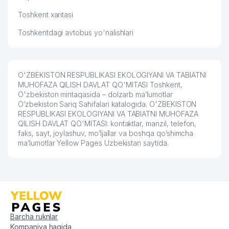
59
VOYAGER FILM MChJ
258 м
Toshkent xaritasi
60
SMART MEDIA SOLUTIONS MChJ
258 м
Toshkentdagi avtobus yo'nalishlari
61
AMEDIA ONLINE GROUP MChJ
259 м
O'ZBEKISTON RESPUBLIKA
62
MUDOFAA VAZIRLIGI QOSHIDAGI
260 м
O'ZBEKISTON RESPUBLIKASI EKOLOGIYANI VA TABIATNI
KARTOGRAFIYA MARKAZI DUK
MUHOFAZA QILISH DAVLAT QO'MITASI Toshkent,
O'zbekiston mintaqasida – dolzarb ma’lumotlar
63
MEDICOVER MChJ
261 м
O’zbekiston Sariq Sahifalari katalogida. O'ZBEKISTON
RESPUBLIKASI EKOLOGIYANI VA TABIATNI MUHOFAZA
QILISH DAVLAT QO'MITASI: kontaktlar, manzil, telefon,
O'ZBEKISTON RESPUBLIKASI
faks, sayt, joylashuv, mo’ljallar va boshqa qo’shimcha
64
TASHQI IQTISODIY FAOLIYAT MILLIY
264 м
ma’lumotlar Yellow Pages Uzbekistan saytida.
BANKI AKADEMIYA FILIALI
ROYAL EDUCATION STUDY
65
265 м
NODAVLAT TA'LIM MUASSASASI
66
SAFIYA ELEKTRO MONTAJ MChJ
265 м
67
PERFECT URBAN FOOD MChJ
266 м
Barcha ruknlar
Kompaniya haqida