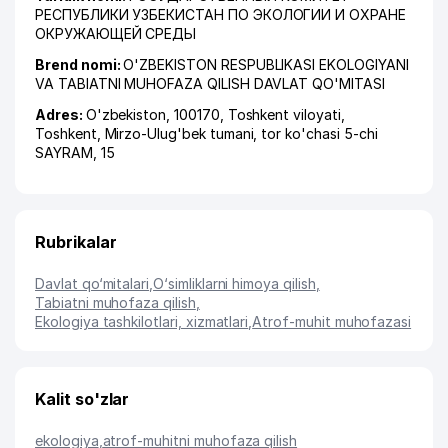
РЕСПУБЛИКИ УЗБЕКИСТАН ПО ЭКОЛОГИИ И ОХРАНЕ
ОКРУЖАЮЩЕЙ СРЕДЫ
Brend nomi:
O'ZBEKISTON RESPUBLIKASI EKOLOGIYANI
VA TABIATNI MUHOFAZA QILISH DAVLAT QO'MITASI
Adres:
O'zbekiston, 100170,
Toshkent viloyati
,
Toshkent
,
Mirzo-Ulug'bek tumani
,
tor ko'chasi 5-chi
SAYRAM
, 15
Rubrikalar
Davlat qo‘mitalari
,
O‘simliklarni himoya qilish
,
Tabiatni muhofaza qilish
,
Ekologiya tashkilotlari, xizmatlari
,
Atrof-muhit muhofazasi
Kalit so'zlar
ekologiya
,
atrof-muhitni muhofaza qilish