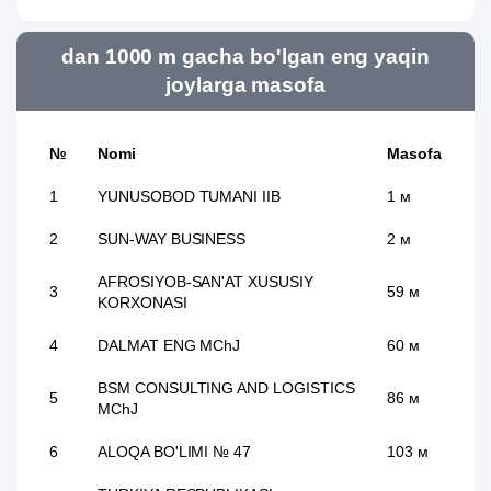
dan 1000 m gacha bo'lgan eng yaqin
joylarga masofa
№
Nomi
Masofa
1
YUNUSOBOD TUMANI IIB
1 м
2
SUN-WAY BUSINESS
2 м
AFROSIYOB-SAN'AT XUSUSIY
3
59 м
KORXONASI
4
DALMAT ENG MChJ
60 м
BSM CONSULTING AND LOGISTICS
5
86 м
MChJ
6
ALOQA BO'LIMI № 47
103 м