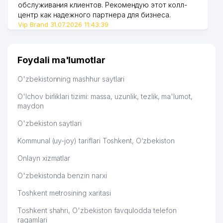
обслуживания клиентов. Рекомендую этот колл-
центр как надежного партнера для бизнеса.
O'ZBEKISTON KURORT-
51
234 м
Vip Brand 31.07.2026 11:43:39
SOG'LOMLASHTIRISH BIRLASHMASI
O'ZBEKISTON RESPUBLIKASI BOSH
52
235 м
PROKURATURASI
Foydali ma'lumotlar
53
LIBERTY COMFORT MChJ
235 м
O'zbekistonning mashhur saytlari
54
UNIXIMTEK AZIYA MChJ
236 м
O'lchov birliklari tizimi: massa, uzunlik, tezlik, ma'lumot,
maydon
INDONEZIA RESPUBLIKASI
55
241 м
ELChINONASI
O'zbekiston saytlari
Kommunal (uy-joy) tariflari Toshkent, O‘zbekiston
SOS ACADEMY NODAVLAT TA'LIM
56
241 м
MUASSASASI
Onlayn xizmatlar
TOSHKENT SHAHAR XARBIY
57
249 м
O'zbekistonda benzin narxi
PROKURATURASI
Toshkent metrosining xaritasi
O'ZBEKISTON RESPUBLIKASI
58
249 м
PROKURATURASI
Toshkent shahri, O'zbekiston favqulodda telefon
raqamlari