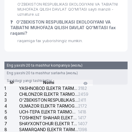
O'ZBEKISTON RESPUBLIKASI EKOLOGIYANI VA TABIATNI
MUHOFAZA QILISH DAVLAT QO'MITASI sayti manzili -
O'ZBEKISTON RESPUBLIKASI
uznature.uz
PREZIDENT ADMINISTRASIYASI
36
206 м
❓
O'ZBEKISTON RESPUBLIKASI EKOLOGIYANI VA
QOSHIDAGI BOSH TIBBIY
TABIATNI MUHOFAZA QILISH DAVLAT QO'MITASI fax
BOSHQARMA
raqami?
FRANTSIYA RESPUBLIKASI
raqamiga fax yuborishingiz mumkin.
37
208 м
ELChINONASI
ALFA INVEST MChJ TOSHKENT
38
209 м
SHAHRI BO'LIMI
Eng yaxshi 20 ta mashhur kompaniya (июль)
Eng yaxshi 20 ta mashhur sarlavha (июль)
39
C A WOLVES MChJ
210 м
Saytdagi yangi tashkilotlar
№
Nomi
40
ESPO MARKET MChJ
212 м
1
YASHNOBOD ELEKTR TARMOG'I NOSOZLIKLARI XIZMATI
3182
2
CHILONZOR ELEKTR TARMOG'I NOSOZLIK XIZMATI
2459
41
AKWA FOODS IMPEX XK MChJ
214 м
3
O'ZBEKISTON RESPUBLIKASI BOSH PROKURATURASI ISHONCH TELEFONI
2411
4
OLMAZOR ELEKTR TARMOG'I NOSOZLIKLARI XIZMATI
2172
42
MANZARA TOURISM MChJ
222 м
5
UCH-TEPA ELEKTR TARMOG'I NOSOZLIKLARI XIZMATI
1418
6
TOSHKENT SHAHAR ELEKTR TARMOQLARI KORXONASI AJ
1417
43
OLMITAS MChJ
225 м
7
SHAYXONTOHUR ELEKTR TARMOG'I NOSOZLIKLARINI TUZATISH XIZMATI
1407
8
SAMARQAND ELEKTR TARMOQLARI AJ
1398
NOGIRONLARNI REABILITATSIA