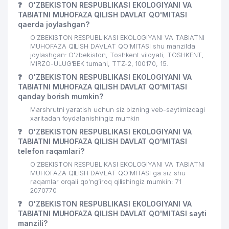
27
ANALYTICS CONSULTING MChJ
179 м
❓
O'ZBEKISTON RESPUBLIKASI EKOLOGIYANI VA
TABIATNI MUHOFAZA QILISH DAVLAT QO'MITASI
O`ZBEKISTON RESPUBLIKASI
qaerda joylashgan?
PREZIDENTI ADMINISTRATSIYASI
O'ZBEKISTON RESPUBLIKASI EKOLOGIYANI VA TABIATNI
28
HUZURIDAGI TIBBIYOT BOSH
182 м
MUHOFAZA QILISH DAVLAT QO'MITASI shu manzilda
BOSHQARMASINING MARKAZIY
joylashgan: O'zbekiston, Toshkent viloyati, TOSHKENT,
DORIXONASI
MIRZO-ULUG'BEK tumani, TTZ-2, 100170, 15.
❓
O'ZBEKISTON RESPUBLIKASI EKOLOGIYANI VA
29
STROY ASPHALT-PRO MChJ
185 м
TABIATNI MUHOFAZA QILISH DAVLAT QO'MITASI
qanday borish mumkin?
BILIM POEZDI NODAVLAT TA'LIM
30
186 м
MUASSASASI
Marshrutni yaratish uchun siz bizning veb-saytimizdagi
xaritadan foydalanishingiz mumkin
BELARUS RESPUBLIKASI
❓
O'ZBEKISTON RESPUBLIKASI EKOLOGIYANI VA
31
188 м
ELChINONASI
TABIATNI MUHOFAZA QILISH DAVLAT QO'MITASI
telefon raqamlari?
32
SUNDUK-CHAYNIK MChJ
191 м
O'ZBEKISTON RESPUBLIKASI EKOLOGIYANI VA TABIATNI
MUHOFAZA QILISH DAVLAT QO'MITASI ga siz shu
33
M AND F HOLDING MChJ
196 м
raqamlar orqali qo’ng’iroq qilishingiz mumkin: 71
2070770
34
PREMIER TRAVEL SERVICES MChJ
200 м
❓
O'ZBEKISTON RESPUBLIKASI EKOLOGIYANI VA
TABIATNI MUHOFAZA QILISH DAVLAT QO'MITASI sayti
UMUMIY O'RTA TA'LIM MAKTABI
manzili?
35
202 м
№145