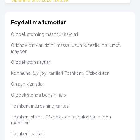
Vip Brand 31.07.2026 11:43:39
Foydali ma'lumotlar
O'zbekistonning mashhur saytlari
O'lchov birliklari tizimi: massa, uzunlik, tezlik, ma'lumot,
maydon
O'zbekiston saytlari
Kommunal (uy-joy) tariflari Toshkent, O‘zbekiston
Onlayn xizmatlar
O'zbekistonda benzin narxi
Toshkent metrosining xaritasi
Toshkent shahri, O'zbekiston favqulodda telefon
raqamlari
Toshkent xaritasi