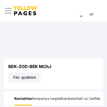
uz
BEK-ZOD-BEK MChJ
Fikr qoldirish
Kontaktlar
Kompaniya haqida
Rubrikalar
Kalit so'zlar
Manzil x