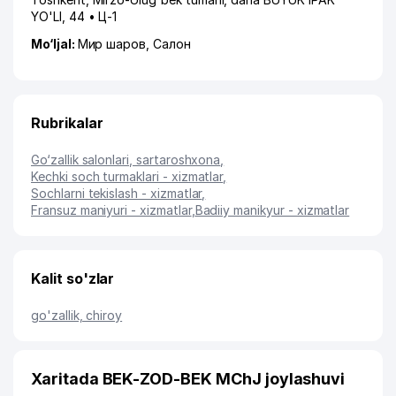
YO'LI
, 44 • Ц-1
Mo‘ljal:
Мир шаров, Салон
Rubrikalar
Go‘zallik salonlari, sartaroshxona
,
Kechki soch turmaklari - xizmatlar
,
Sochlarni tekislash - xizmatlar
,
Fransuz maniyuri - xizmatlar
,
Badiiy manikyur - xizmatlar
Kalit so'zlar
go'zallik, chiroy
Xaritada BEK-ZOD-BEK MChJ joylashuvi