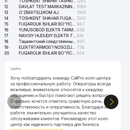
11
TOSHKENT SHAHRI TASHKILOT TELEFONLARI HAQIDA MA'LUMOT BYUROSI
1263
O'ZBEKISTON RESPUBLIKASI
12
DAVLAT TEST MARKAZINING ISHONCH TELEFONLARI
1080
EKOLOGIYANI VA TABIATNI
13
O'ZBEKTELEKOM AJ
1065
38
994 м
MUHOFAZA QILISH DAVLAT
14
TOSHKENT SHAHAR FUQAROLIK ISHLARI BO'YICHA SUDI
1002
QO'MITASI
15
FUQAROLIK ISHLARI BO'YICHA YAKKASAROY TUMANLARARO SUDI
887
16
YUNUSOBOD ELEKTR TARMOG'I NOSOZLIKLARI XIZMATI
858
17
NAVOIY HUDUDIY ELEKTR TARMOQLARI KORXONASI AJ
818
18
Ташкентский следственный изолятор
805
19
ELEKTRTARMOG'I NOSOZLIKLARINI TO'ZATISH SERGELI XIZMATI
738
20
FUQAROLIK ISHLARI BO'YICHA UCH-TEPA TUMANI SUDI
634
CallPro
Хочу поблагодарить команду CallPro колл-центра
за профессиональную работу. Операторы всегда
вежливые, внимательно относятся к каждому
обращению и быстро помогают решить вопросы.
Отдельно хочется отметить грамотную речь,
ответственность и оперативность. Благодаря их
работе значительно улучшилось качество
обслуживания клиентов. Рекомендую этот колл-
центр как надежного партнера для бизнеса.