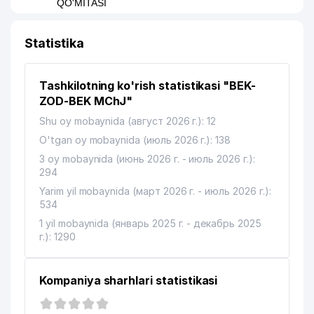
QO'MITASI
SAAKYAN A. YAKKA TARTIBDAGI
10
593 м
Statistika
TADBIRKOR
11
CHATKAL MOUNTAINS MChJ
595 м
Tashkilotning ko'rish statistikasi "BEK-
O'ZBEKISTON KOMPOZITORLAR
ZOD-BEK MChJ"
12
638 м
UYUSHMASI
Shu oy mobaynida (август 2026 г.): 12
13
ALBETA XK
656 м
O'tgan oy mobaynida (июль 2026 г.): 138
3 oy mobaynida (июнь 2026 г. - июль 2026 г.):
O'ZBEKISTON RESPUBLIKASI
294
14
661 м
BOLALAR DAVLAT KUTUBXONASI
Yarim yil mobaynida (март 2026 г. - июль 2026 г.):
534
15
MULTIVAC PACKAGING XK MChJ
663 м
1 yil mobaynida (январь 2025 г. - декабрь 2025
16
LASHKARBEGI MAHALLA QO'MITASI
672 м
г.): 1290
17
GROSS AJ SUG'URTA KOMPANIYASI
724 м
Kompaniya sharhlari statistikasi
18
PASSTRANS MEDIA MChJ
730 м