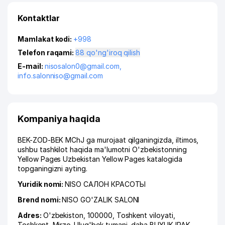
Kontaktlar
Mamlakat kodi:
+998
Telefon raqami:
88 qo'ng'iroq qilish
E-mail:
nisosalon0@gmail.com
,
info.salonniso@gmail.com
Kompaniya haqida
BEK-ZOD-BEK MChJ ga murojaat qilganingizda, iltimos,
ushbu tashkilot haqida ma'lumotni O'zbekistonning
Yellow Pages Uzbekistan Yellow Pages katalogida
topganingizni ayting.
Yuridik nomi:
NISO САЛОН КРАСОТЫ
Brend nomi:
NISO GO'ZALIK SALONI
Adres:
O'zbekiston, 100000,
Toshkent viloyati
,
Toshkent
,
Mirzo-Ulug'bek tumani
,
daha BUYUK IPAK