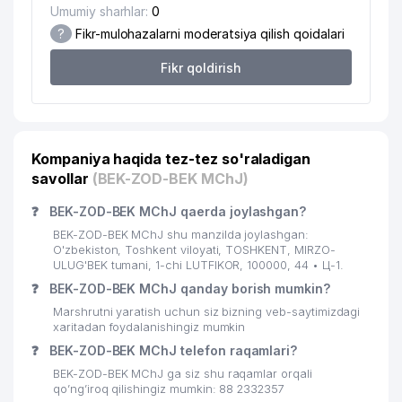
19
TOSHSHAHARTRANSXIZMAT AJ
731 м
Umumiy sharhlar:
0
?
Fikr-mulohazalarni moderatsiya qilish qoidalari
20
SAKURA CITY MChJ
741 м
Fikr qoldirish
21
QOZOX MADANIYAT MARKAZI
753 м
INDONEZIA RESPUBLIKASI
22
753 м
ELChINONASI
Kompaniya haqida tez-tez so'raladigan
USPENSKIY NOMIDAGI RESPUBLIKA
savollar
23
IXTISOSLASHTIRILGAN MUSIQA
(BEK-ZOD-BEK MChJ)
757 м
MAKTABI
❓
BEK-ZOD-BEK MChJ qaerda joylashgan?
MINTAQAL ELEKTRIK TARMOQLARI
BEK-ZOD-BEK MChJ shu manzilda joylashgan:
24
768 м
AJ
O'zbekiston, Toshkent viloyati, TOSHKENT, MIRZO-
ULUG'BEK tumani, 1-chi LUTFIKOR, 100000, 44 • Ц-1.
25
ANGLESEY FOOD MChJ
770 м
❓
BEK-ZOD-BEK MChJ qanday borish mumkin?
Marshrutni yaratish uchun siz bizning veb-saytimizdagi
O'ZBEKISTON RESPUBLIKASI BOSH
26
780 м
xaritadan foydalanishingiz mumkin
PROKURATURASI
❓
BEK-ZOD-BEK MChJ telefon raqamlari?
27
ENERGIYA DISPETCHER MARKAZI
786 м
BEK-ZOD-BEK MChJ ga siz shu raqamlar orqali
qo’ng’iroq qilishingiz mumkin: 88 2332357