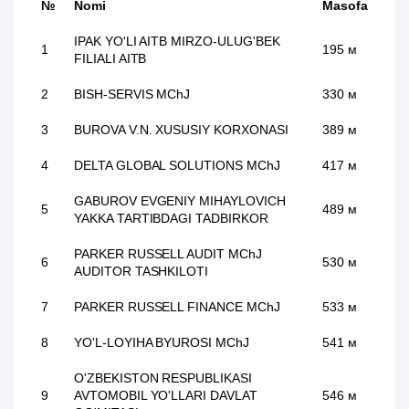
№
Nomi
Masofa
IPAK YO'LI AITB MIRZO-ULUG'BEK
1
195 м
FILIALI AITB
2
BISH-SERVIS MChJ
330 м
3
BUROVA V.N. XUSUSIY KORXONASI
389 м
4
DELTA GLOBAL SOLUTIONS MChJ
417 м
GABUROV EVGENIY MIHAYLOVICH
5
489 м
YAKKA TARTIBDAGI TADBIRKOR
PARKER RUSSELL AUDIT MChJ
6
530 м
AUDITOR TASHKILOTI
7
PARKER RUSSELL FINANCE MChJ
533 м
8
YO'L-LOYIHA BYUROSI MChJ
541 м
O'ZBEKISTON RESPUBLIKASI
9
AVTOMOBIL YO'LLARI DAVLAT
546 м