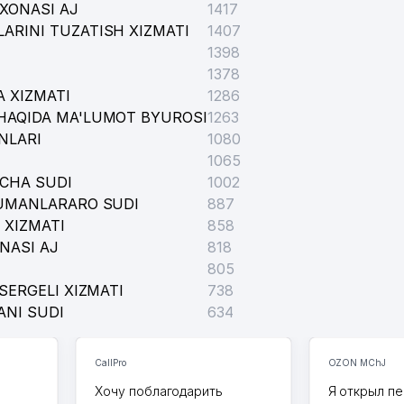
XONASI AJ
1417
ARINI TUZATISH XIZMATI
1407
1398
1378
 XIZMATI
1286
HAQIDA MA'LUMOT BYUROSI
1263
NLARI
1080
1065
ICHA SUDI
1002
TUMANLARARO SUDI
887
 XIZMATI
858
MMUNOLOGIYA VA INSON GENOMIKASI INSTITUTI
NASI AJ
818
805
SERGELI XIZMATI
738
ANI SUDI
634
CallPro
OZON MChJ
Хочу поблагодарить
Я открыл пе