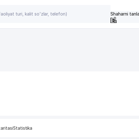
Shaharni tanl
aritasi
Statistika