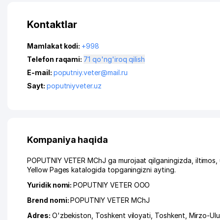
Kontaktlar
Mamlakat kodi:
+998
Telefon raqami:
71 qo'ng'iroq qilish
E-mail:
poputniy.veter@mail.ru
Sayt:
poputniyveter.uz
Kompaniya haqida
POPUTNIY VETER MChJ ga murojaat qilganingizda, iltimos, 
Yellow Pages katalogida topganingizni ayting.
Yuridik nomi:
POPUTNIY VETER ООО
Brend nomi:
POPUTNIY VETER MChJ
Adres:
O'zbekiston,
Toshkent viloyati
,
Toshkent
,
Mirzo-Ul