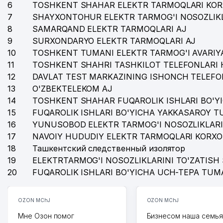
6
TOSHKENT SHAHAR ELEKTR TARMOQLARI KOR
36
TOSHSHAHARTRANSXIZMAT AJ
7
SHAYXONTOHUR ELEKTR TARMOG'I NOSOZLIKL
37
DAV MChJ
8
SAMARQAND ELEKTR TARMOQLARI AJ
9
SURXONDARYO ELEKTR TARMOQLARI AJ
38
MUBORAK MChJ
10
TOSHKENT TUMANI ELEKTR TARMOG'I AVARIYA
11
TOSHKENT SHAHRI TASHKILOT TELEFONLARI 
39
SSP-MAROQAND UK
12
DAVLAT TEST MARKAZINING ISHONCH TELEFO
40
LASHKARBEGI MAHALLA QO'MITASI
13
O'ZBEKTELEKOM AJ
14
TOSHKENT SHAHAR FUQAROLIK ISHLARI BO'Y
41
UKRAINA ELChINONASI
15
FUQAROLIK ISHLARI BO'YICHA YAKKASAROY 
16
YUNUSOBOD ELEKTR TARMOG'I NOSOZLIKLARI
42
O'ZBEKISTON RESPUBLIKASI FANLAR AKADEMIYASI I
17
NAVOIY HUDUDIY ELEKTR TARMOQLARI KORXO
43
ANGLESEY FOOD MChJ
18
Ташкентский следственный изолятор
19
ELEKTRTARMOG'I NOSOZLIKLARINI TO'ZATISH 
20
FUQAROLIK ISHLARI BO'YICHA UCH-TEPA TUM
OZON MChJ
OZON MChJ
Мне Озон помог
Бизнесом наша семья