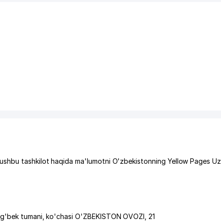
ushbu tashkilot haqida ma'lumotni O'zbekistonning Yellow Pages Uz
ug'bek tumani
,
ko'chasi O'ZBEKISTON OVOZI
, 21