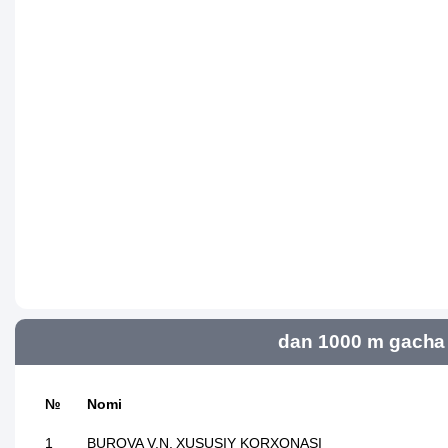
dan 1000 m gacha 
№
Nomi
1
BUROVA V.N. XUSUSIY KORXONASI