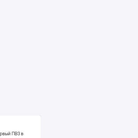
888 м
896 м
904 м
907 м
923 м
945 м
972 м
981 м
PALMA TEXTILE
рвый ПВЗ в
Yellowpages juda tez, aniq,