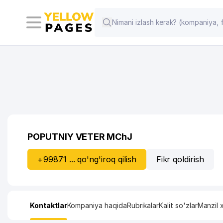
POPUTNIY VETER MChJ
+99871 ... qo'ng'iroq qilish
Fikr qoldirish
Kontaktlar
Kompaniya haqida
Rubrikalar
Kalit so'zlar
Manzil x