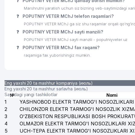
❓
POPUTNIY VETER MChJ qanday borish mumkin?
Marshrutni yaratish uchun siz bizning veb-saytimizdagi xa
25
MINTAQAL ELEKTRIK TARMOQLARI AJ
❓
POPUTNIY VETER MChJ telefon raqamlari?
26
RIM-KATOLIK MARKAZI MARKAZI
POPUTNIY VETER MChJ ga siz shu raqamlar orqali qo’ng’iro
❓
POPUTNIY VETER MChJ sayti manzili?
27
O'ZBEKISTON RESPUBLIKASI PREZIDENT ADMINISTR
POPUTNIY VETER MChJ sayti manzili - poputniyveter.uz
28
ENERGIYA DISPETCHER MARKAZI
❓
POPUTNIY VETER MChJ fax raqami?
raqamiga fax yuborishingiz mumkin.
29
FRANTSIYA RESPUBLIKASI ELChINONASI
30
EKO SPA TRIUMF MChJ
31
BUSINESS BOOK MChJ
Eng yaxshi 20 ta mashhur kompaniya (июль)
Eng yaxshi 20 ta mashhur sarlavha (июль)
32
MULTIVAC PACKAGING XK MChJ
Saytdagi yangi tashkilotlar
№
Nomi
1
YASHNOBOD ELEKTR TARMOG'I NOSOZLIKLARI 
33
GROSS AJ SUG'URTA KOMPANIYASI
2
CHILONZOR ELEKTR TARMOG'I NOSOZLIK XIZM
3
O'ZBEKISTON RESPUBLIKASI BOSH PROKURAT
34
PASSTRANS MEDIA MChJ
4
OLMAZOR ELEKTR TARMOG'I NOSOZLIKLARI XI
35
ANALYTICS CONSULTING MChJ
5
UCH-TEPA ELEKTR TARMOG'I NOSOZLIKLARI X