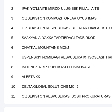
2
IPAK YO'LI AITB MIRZO-ULUG'BEK FILIALI AITB
3
O'ZBEKISTON KOMPOZITORLAR UYUSHMASI
4
O'ZBEKISTON RESPUBLIKASI BOLALAR DAVLAT KUT
5
SAAKYAN A. YAKKA TARTIBDAGI TADBIRKOR
6
CHATKAL MOUNTAINS MChJ
7
USPENSKIY NOMIDAGI RESPUBLIKA IXTISOSLASHTIR
8
INDONEZIA RESPUBLIKASI ELChINONASI
9
ALBETA XK
10
DELTA GLOBAL SOLUTIONS MChJ
11
O'ZBEKISTON RESPUBLIKASI BOSH PROKURATURASI
12
BELARUS RESPUBLIKASI ELChINONASI