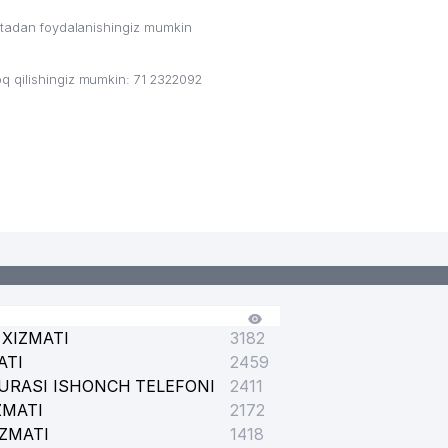
ritadan foydalanishingiz mumkin
q qilishingiz mumkin: 71 2322092
ASIYASI QOSHIDAGI BOSH TIBBIY BOSHQARMA
XIZMATI
3182
ATI
2459
URASI ISHONCH TELEFONI
2411
ZMATI
2172
IZMATI
1418