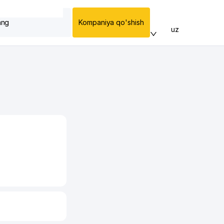
ang
Kompaniya qo'shish
uz