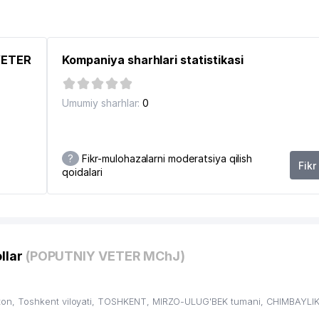
I TADBIRKOR
 VETER
Kompaniya sharhlari statistikasi
Umumiy sharhlar:
0
?
Fikr-mulohazalarni moderatsiya qilish
Fikr
qoidalari
TNI MUHOFAZA QILISH DAVLAT QO'MITASI
AVLAT QO'MITASI
llar
(POPUTNIY VETER MChJ)
on, Toshkent viloyati, TOSHKENT, MIRZO-ULUG'BEK tumani, CHIMBAYLIK,
H MILLIY MARKAZI FILIALI