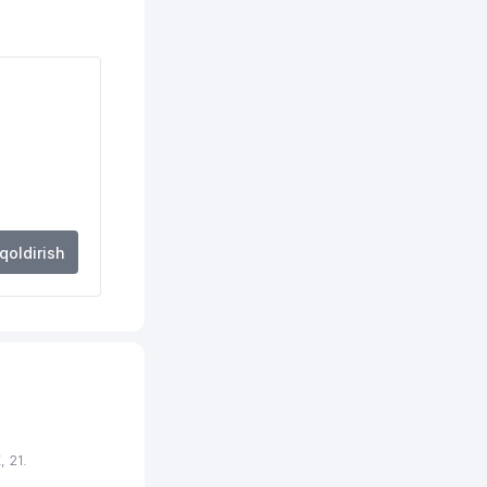
594 м
624 м
674 м
687 м
717 м
741 м
 qoldirish
744 м
745 м
770 м
775 м
778 м
 21.
788 м