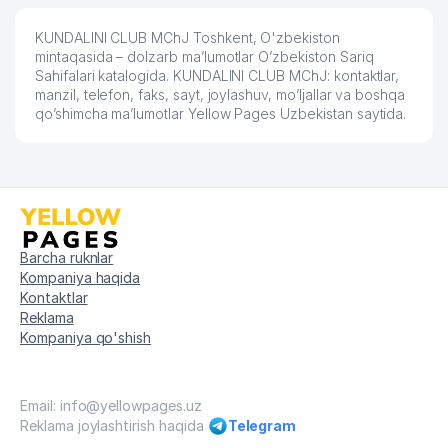
O'ZBEKISTON SOG'LOM SAQLASH
52
946 м
KUNDALINI CLUB MChJ Toshkent, O'zbekiston
MUZEYI
mintaqasida – dolzarb ma’lumotlar O’zbekiston Sariq
Sahifalari katalogida. KUNDALINI CLUB MChJ: kontaktlar,
53
GLOBAL PASSERVIS QK MChJ
948 м
manzil, telefon, faks, sayt, joylashuv, mo’ljallar va boshqa
qo’shimcha ma’lumotlar Yellow Pages Uzbekistan saytida.
54
Junior Transport
969 м
55
GRAND TOUR VOYAGE MChJ
985 м
56
TIAN TECHNOLOGY MChJ
987 м
57
ANGLESEY FOOD MChJ
992 м
Barcha ruknlar
Kompaniya haqida
58
RIM-KATOLIK MARKAZI MARKAZI
994 м
Kontaktlar
Reklama
MALON COMMERCE XUSUSIY
59
998 м
Kompaniya qo'shish
KORXONASI
Email: info@yellowpages.uz
Reklama joylashtirish haqida
Telegram