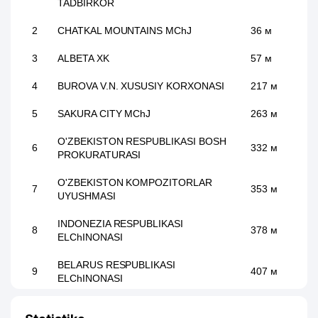
TADBIRKOR
2
CHATKAL MOUNTAINS MChJ
36 м
3
ALBETA XK
57 м
4
BUROVA V.N. XUSUSIY KORXONASI
217 м
5
SAKURA CITY MChJ
263 м
O'ZBEKISTON RESPUBLIKASI BOSH
6
332 м
PROKURATURASI
O'ZBEKISTON KOMPOZITORLAR
7
353 м
UYUSHMASI
INDONEZIA RESPUBLIKASI
8
378 м
ELChINONASI
BELARUS RESPUBLIKASI
9
407 м
ELChINONASI
10
EKO SPA TRIUMF MChJ
418 м