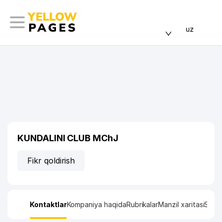
uz
KUNDALINI CLUB MChJ
Fikr qoldirish
Kontaktlar
Kompaniya haqida
Rubrikalar
Manzil xaritasi
Stati