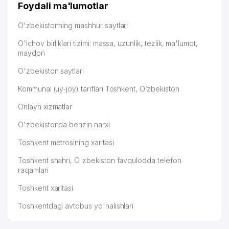
дальше развиваюсь потихоньку😊
Foydali ma'lumotlar
42
TOSHKENT SHAHRI MINTAQAVIY
824 м
Hamida 03.08.2026 12:45:39
FILIALI
O'zbekistonning mashhur saytlari
43
ELIUS MChJ
833 м
O'lchov birliklari tizimi: massa, uzunlik, tezlik, ma'lumot,
maydon
44
BISH-SERVIS MChJ
858 м
O'zbekiston saytlari
YOSLAR OVOZI VA MOLODYOJ
45
UZBEKISTANA GAZETALAR
868 м
Kommunal (uy-joy) tariflari Toshkent, O‘zbekiston
TAHRIRIYATI
Onlayn xizmatlar
46
GLAESER-ST MChJ
910 м
O'zbekistonda benzin narxi
47
O'ZDONMAHSULOT AJ
920 м
Toshkent metrosining xaritasi
ADLEKS-ADVOKAT ADVOKATLIK
48
921 м
Toshkent shahri, O'zbekiston favqulodda telefon
FIRMASI
raqamlari
49
AZIYA BESH SAVDO MChJ
922 м
Toshkent xaritasi
50
INAGOMOV MILLIY TAOMLARI MChJ
933 м
Toshkentdagi avtobus yo'nalishlari
51
YAPONIYA ELChINONASI
943 м