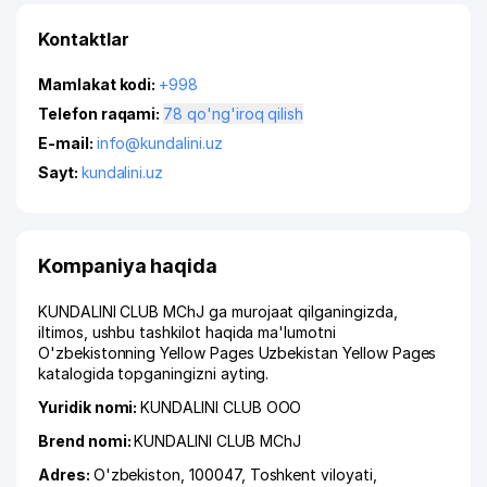
Kontaktlar
Mamlakat kodi:
+998
Telefon raqami:
78 qo'ng'iroq qilish
E-mail:
info@kundalini.uz
Sayt:
kundalini.uz
Kompaniya haqida
KUNDALINI CLUB MChJ ga murojaat qilganingizda,
iltimos, ushbu tashkilot haqida ma'lumotni
O'zbekistonning Yellow Pages Uzbekistan Yellow Pages
katalogida topganingizni ayting.
Yuridik nomi:
KUNDALINI CLUB ООО
Brend nomi:
KUNDALINI CLUB MChJ
Adres:
O'zbekiston, 100047,
Toshkent viloyati
,