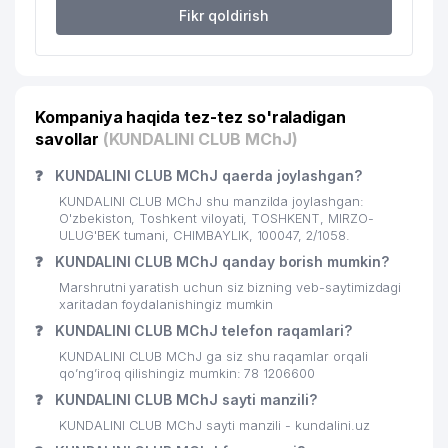
Fikr qoldirish
MINTAQAL ELEKTRIK TARMOQLARI
20
542 м
AJ
21
DAV MChJ
544 м
Kompaniya haqida tez-tez so'raladigan
22
ENERGIYA DISPETCHER MARKAZI
558 м
savollar
(KUNDALINI CLUB MChJ)
O'ZBEKISTON RESPUBLIKASI
❓
KUNDALINI CLUB MChJ qaerda joylashgan?
EKOLOGIYANI VA TABIATNI
23
560 м
MUHOFAZA QILISH DAVLAT
KUNDALINI CLUB MChJ shu manzilda joylashgan:
QO'MITASI
O'zbekiston, Toshkent viloyati, TOSHKENT, MIRZO-
ULUG'BEK tumani, CHIMBAYLIK, 100047, 2/1058.
GABUROV EVGENIY MIHAYLOVICH
❓
24
KUNDALINI CLUB MChJ qanday borish mumkin?
574 м
YAKKA TARTIBDAGI TADBIRKOR
Marshrutni yaratish uchun siz bizning veb-saytimizdagi
xaritadan foydalanishingiz mumkin
O'ZBEKISTON TASHQI ISHLAR
25
604 м
VAZIRLIGI
❓
KUNDALINI CLUB MChJ telefon raqamlari?
KUNDALINI CLUB MChJ ga siz shu raqamlar orqali
26
ANALYTICS CONSULTING MChJ
616 м
qo’ng’iroq qilishingiz mumkin: 78 1206600
❓
KUNDALINI CLUB MChJ sayti manzili?
O'ZBEKISTON RESPUBLIKASI
KUNDALINI CLUB MChJ sayti manzili - kundalini.uz
FANLAR AKADEMIYASI
27
624 м
IMMUNOLOGIYA VA INSON