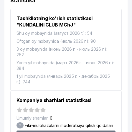
Statistika
11
BUSINESS BOOK MChJ
423 м
Tashkilotning ko'rish statistikasi
O'ZBEKISTON RESPUBLIKA FANLAR
12
437 м
AKADEMIYASI
"KUNDALINI CLUB MChJ"
Shu oy mobaynida (август 2026 г.): 54
13
SSP-MAROQAND UK
448 м
O'tgan oy mobaynida (июль 2026 г.): 90
14
MUBORAK MChJ
489 м
3 oy mobaynida (июнь 2026 г. - июль 2026 г.):
252
15
DELTA GLOBAL SOLUTIONS MChJ
490 м
Yarim yil mobaynida (март 2026 г. - июль 2026 г.):
384
AFROSIYOB-SAN'AT XUSUSIY
16
505 м
KORXONASI
1 yil mobaynida (январь 2025 г. - декабрь 2025
г.): 744
TURKIYA RESPUBLIKASI
17
519 м
ELChINONASI
Kompaniya sharhlari statistikasi
O'ZBEKISTON RESPUBLIKASI
18
521 м
BOLALAR DAVLAT KUTUBXONASI
Umumiy sharhlar:
0
FRANTSIYA RESPUBLIKASI
19
532 м
?
Fikr-mulohazalarni moderatsiya qilish qoidalari
ELChINONASI