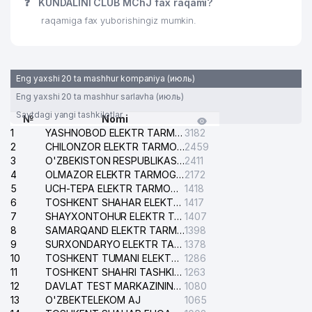
❓
KUNDALINI CLUB MChJ fax raqami?
GENOMIKASI INSTITUTI
raqamiga fax yuborishingiz mumkin.
O'ZBEKISTON RESPUBLIKASI
AXBOROT TEXNOLOGIYALARI VA
28
646 м
ALOQALARINI RIVOJLANTIRISH
VAZIRLIGI
Eng yaxshi 20 ta mashhur kompaniya (июль)
Eng yaxshi 20 ta mashhur sarlavha (июль)
TARIX INSTITUTI O'ZBEKISTON
29
655 м
Saytdagi yangi tashkilotlar
№
RESPUBLIKASI FANLAR AKADEMIYASI
Nomi
1
YASHNOBOD ELEKTR TARMOG'I NOSOZLIKLARI XIZMATI
3182
USPENSKIY NOMIDAGI RESPUBLIKA
2
CHILONZOR ELEKTR TARMOG'I NOSOZLIK XIZMATI
2459
30
IXTISOSLASHTIRILGAN MUSIQA
684 м
3
O'ZBEKISTON RESPUBLIKASI BOSH PROKURATURASI ISHONCH TELEFONI
2411
MAKTABI
4
OLMAZOR ELEKTR TARMOG'I NOSOZLIKLARI XIZMATI
2172
5
UCH-TEPA ELEKTR TARMOG'I NOSOZLIKLARI XIZMATI
1418
31
ORIENTAL UNIVERSITETI
696 м
6
TOSHKENT SHAHAR ELEKTR TARMOQLARI KORXONASI AJ
1417
7
SHAYXONTOHUR ELEKTR TARMOG'I NOSOZLIKLARINI TUZATISH XIZMATI
1407
NOGIRONLARNI REABILITATSIA
8
SAMARQAND ELEKTR TARMOQLARI AJ
1398
32
QILISH VA PROTEZLASH MILLIY
727 м
9
SURXONDARYO ELEKTR TARMOQLARI AJ
1378
MARKAZI FILIALI
10
TOSHKENT TUMANI ELEKTR TARMOG'I AVARIYA XIZMATI
1286
11
TOSHKENT SHAHRI TASHKILOT TELEFONLARI HAQIDA MA'LUMOT BYUROSI
1263
O'ZBEKISTON RESPUBLIKASI
12
DAVLAT TEST MARKAZINING ISHONCH TELEFONLARI
1080
PREZIDENT ADMINISTRASIYASI
13
33
O'ZBEKTELEKOM AJ
1065
738 м
QOSHIDAGI BOSH TIBBIY