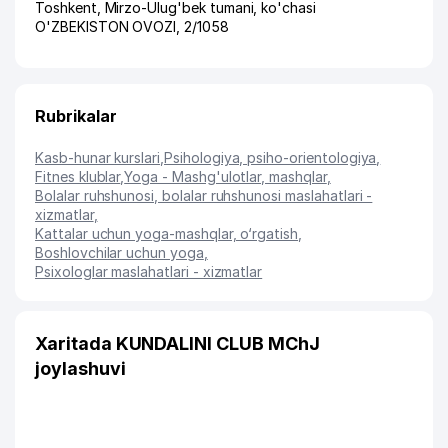
Toshkent
,
Mirzo-Ulug'bek tumani
,
ko'chasi
O'ZBEKISTON OVOZI
, 2/1058
Rubrikalar
Kasb-hunar kurslari
,
Psihologiya, psiho-orientologiya
,
Fitnes klublar
,
Yoga - Mashg'ulotlar, mashqlar
,
Bolalar ruhshunosi, bolalar ruhshunosi maslahatlari -
xizmatlar
,
Kattalar uchun yoga-mashqlar, o‘rgatish
,
Boshlovchilar uchun yoga
,
Psixologlar maslahatlari - xizmatlar
Xaritada KUNDALINI CLUB MChJ
joylashuvi