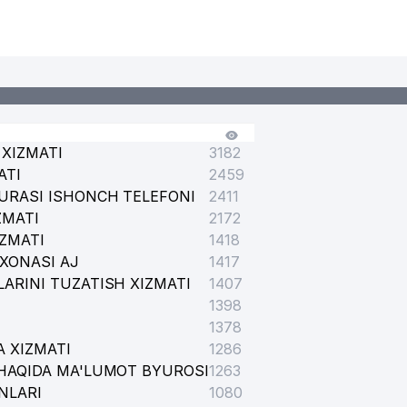
MMUNOLOGIYA VA INSON GENOMIKASI INSTITUTI
R AKADEMIYASI
XIZMATI
3182
ATI
2459
URASI ISHONCH TELEFONI
2411
ZMATI
2172
IZMATI
1418
XONASI AJ
1417
TAQAVIY FILIALI
ARINI TUZATISH XIZMATI
1407
1398
1378
 XIZMATI
1286
HAQIDA MA'LUMOT BYUROSI
1263
NLARI
1080