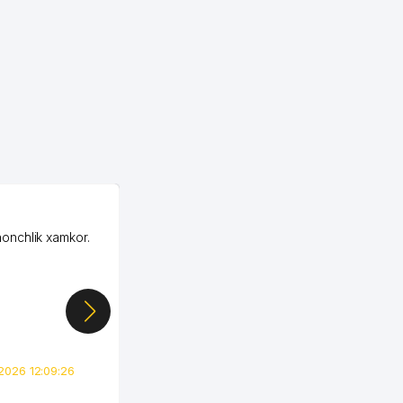
892 м
903 м
918 м
931 м
935 м
971 м
OZON MChJ
975 м
honchlik xamkor.
Зашел на Озон в
986 м
Узбекистане почти
случайно, когда коллега
992 м
показал свой кабинет и
цифры, так что я буквально
сразу загорелся этой
идеей. Регистрация заняла
всего вечер, а договор там
2026 12:09:26
вполне понятный и нет этих
всяких замудреных