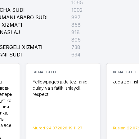
1065
ICHA SUDI
1002
TUMANLARARO SUDI
887
 XIZMATI
858
NASI AJ
818
805
SERGELI XIZMATI
738
ILGAN MUSIQA MAKTABI
ANI SUDI
634
UBXONASI
PALMA TEXTILE
PALMA TEXTILE
в
Yellowpages juda tez, aniq,
Juda zo’r, is
 люди
qulay va sifatlik ishlaydi.
теперь
respect
дут ко
нции.
ика,
ть
а все
Murod 24.07.2026 19:11:27
Ruslan 22.07.
на