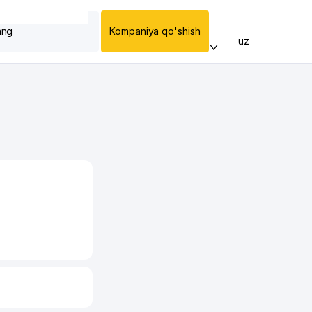
ang
Kompaniya qo'shish
uz