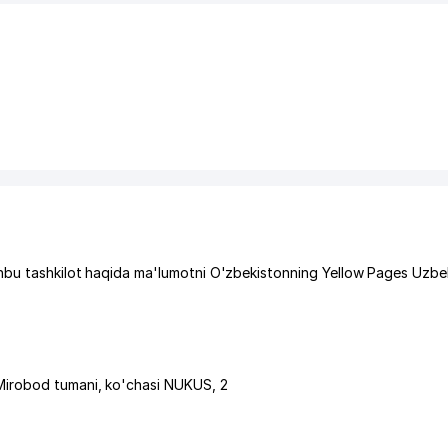
hbu tashkilot haqida ma'lumotni O'zbekistonning Yellow Pages Uzbe
Mirobod tumani
,
ko'chasi NUKUS
, 2