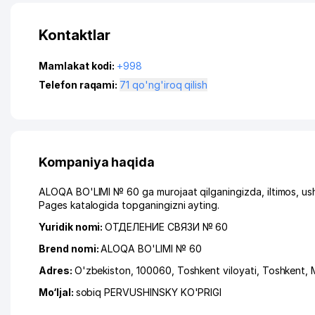
Kontaktlar
Mamlakat kodi:
+998
Telefon raqami:
71 qo'ng'iroq qilish
Kompaniya haqida
ALOQA BO'LIMI № 60 ga murojaat qilganingizda, iltimos, us
Pages katalogida topganingizni ayting.
Yuridik nomi:
ОТДЕЛЕНИЕ СВЯЗИ № 60
Brend nomi:
ALOQA BO'LIMI № 60
Adres:
O'zbekiston, 100060,
Toshkent viloyati
,
Toshkent
,
Mo‘ljal:
sobiq PERVUSHINSKY KO'PRIGI