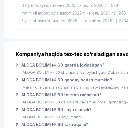
17
O'ZBEKISTON RESPUBLIKASI PREZIDENT ADMINISTR
3 oy mobaynida (июнь 2026 г. - июль 2026 г.): 534
18
INDIGOS MAX MChJ
Yarim yil mobaynida (март 2026 г. - июль 2026 г.): 1248
1 yil mobaynida (январь 2025 г. - декабрь 2025 г.): 323
19
TEMIR YO'L TEXNIKA MUZEYI
20
NOGIRONLARNI REABILITATSIA QILISH VA PROTEZLAS
21
MIRABAD TUMANI MADANIYAT BO'LIMI
Kompaniya haqida tez-tez so'raladigan savo
22
MIROBOD TUMANI HOKIMIYATI
❓
ALOQA BO'LIMI № 60 qaerda joylashgan?
23
ANALYTICS CONSULTING MChJ
ALOQA BO'LIMI № 60 shu manzilda joylashgan: O'zbekisto
24
O'ZBEKISTON RESPUBLIKASI EKOLOGIYANI VA TABIA
❓
ALOQA BO'LIMI № 60 qanday borish mumkin?
Marshrutni yaratish uchun siz bizning veb-saytimizdagi xa
25
RED STAR SERVIS MChJ
❓
ALOQA BO'LIMI № 60 telefon raqamlari?
26
TASHKENT-TOVARNIY
ALOQA BO'LIMI № 60 ga siz shu raqamlar orqali qo’ng’iroq 
❓
ALOQA BO'LIMI № 60 sayti manzili?
27
GIPROSTROYMOST MChJ
ALOQA BO'LIMI № 60 sayti manzili -
28
TURKIYA RESPUBLIKASI ELChINONASI
❓
ALOQA BO'LIMI № 60 fax raqami?