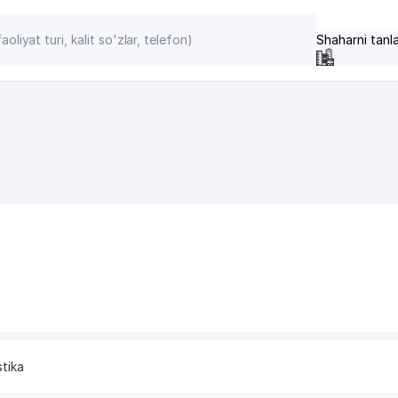
Shaharni tanl
stika