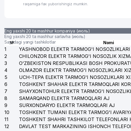
raqamiga fax yuborishingiz mumkin.
29
AFROSIYOB-SAN'AT XUSUSIY KORXONASI
30
FRANTSIYA RESPUBLIKASI ELChINONASI
31
O'ZBEKISTON RESPUBLIKASI FANLAR AKADEMIYASI I
Eng yaxshi 20 ta mashhur kompaniya (июль)
Eng yaxshi 20 ta mashhur sarlavha (июль)
32
TARIX INSTITUTI O'ZBEKISTON RESPUBLIKASI FANLA
Saytdagi yangi tashkilotlar
№
Nomi
1
YASHNOBOD ELEKTR TARMOG'I NOSOZLIKLARI 
33
O'ZBEKISTON RESPUBLIKA FANLAR AKADEMIYASI
2
CHILONZOR ELEKTR TARMOG'I NOSOZLIK XIZM
3
O'ZBEKISTON RESPUBLIKASI BOSH PROKURAT
34
DAV MChJ
4
OLMAZOR ELEKTR TARMOG'I NOSOZLIKLARI XI
35
RIM-KATOLIK MARKAZI MARKAZI
5
UCH-TEPA ELEKTR TARMOG'I NOSOZLIKLARI X
6
TOSHKENT SHAHAR ELEKTR TARMOQLARI KOR
36
QISHLOQ QURILISH BANK ATB TOSHKENT SHAHRI MIN
7
SHAYXONTOHUR ELEKTR TARMOG'I NOSOZLIKL
37
BELARUS RESPUBLIKASI ELChINONASI
8
SAMARQAND ELEKTR TARMOQLARI AJ
9
SURXONDARYO ELEKTR TARMOQLARI AJ
38
PREMIUM COFFEE SHEVCHENKO MChJ
10
TOSHKENT TUMANI ELEKTR TARMOG'I AVARIYA
11
TOSHKENT SHAHRI TASHKILOT TELEFONLARI 
39
O'ZDONMAHSULOT AJ
12
DAVLAT TEST MARKAZINING ISHONCH TELEFO