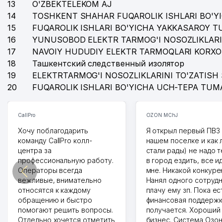
40
INDONEZIA RESPUBLIKASI ELChINONASI
13
O'ZBEKTELEKOM AJ
14
TOSHKENT SHAHAR FUQAROLIK ISHLARI BO'Y
41
O'ZBEKISTON RESPUBLIKASI BOSH PROKURATURASI
15
FUQAROLIK ISHLARI BO'YICHA YAKKASAROY 
16
YUNUSOBOD ELEKTR TARMOG'I NOSOZLIKLARI
42
ORIENTAL UNIVERSITETI
17
NAVOIY HUDUDIY ELEKTR TARMOQLARI KORXO
43
KRON TELEKOM NETVORK XUSUSIY KORXONASI
18
Ташкентский следственный изолятор
19
ELEKTRTARMOG'I NOSOZLIKLARINI TO'ZATISH 
44
USPENSKIY NOMIDAGI RESPUBLIKA IXTISOSLASHTIR
20
FUQAROLIK ISHLARI BO'YICHA UCH-TEPA TUM
45
O'ZBEKISTON RESPUBLIKASI BOLALAR DAVLAT KUT
CallPro
OZON MChJ
46
MUBORAK MChJ
Хочу поблагодарить
Я открыл первый ПВЗ 
47
ADLEKS-ADVOKAT ADVOKATLIK FIRMASI
команду CallPro колл-
нашем поселке и как
центра за
стали рады) не надо 
48
O'ZBEKISTON KOMPOZITORLAR UYUSHMASI
профессиональную работу.
в город ездить, все и
Операторы всегда
мне. Никакой конкуре
вежливые, внимательно
Нанял одного сотрудн
относятся к каждому
плачу ему зп. Пока ес
обращению и быстро
финансовая поддержк
помогают решить вопросы.
получается. Хороший
Отдельно хочется отметить
бизнес. Система Озо