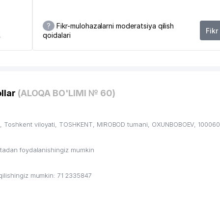
ASIYASI QOSHIDAGI BOSH TIBBIY BOSHQARMA
?
Fikr-mulohazalarni moderatsiya qilish
Fikr
qoidalari
4
H MILLIY MARKAZI FILIALI
llar
(ALOQA BO'LIMI № 60)
n, Toshkent viloyati, TOSHKENT, MIROBOD tumani, OXUNBOBOEV, 100060,
TNI MUHOFAZA QILISH DAVLAT QO'MITASI
ritadan foydalanishingiz mumkin
qilishingiz mumkin: 71 2335847