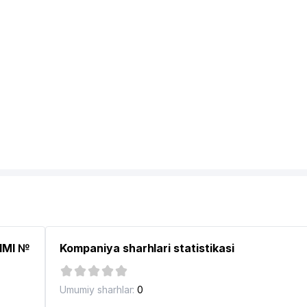
LIMI №
Kompaniya sharhlari statistikasi
Umumiy sharhlar:
0