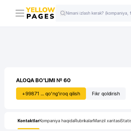
ALOQA BO'LIMI № 60
+99871 ... qo'ng'iroq qilish
Fikr qoldirish
Kontaktlar
Kompaniya haqida
Rubrikalar
Manzil xaritasi
Stati