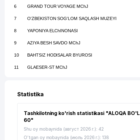
6
GRAND TOUR VOYAGE MChJ
7
O'ZBEKISTON SOG'LOM SAQLASH MUZEYI
8
YAPONIYA ELChINONASI
9
AZIYA BESH SAVDO MChJ
10
BAHTSIZ HODISALAR BYUROSI
11
GLAESER-ST MChJ
12
CARGO STAR MChJ
13
BRONUS MChJ
Statistika
14
ELIUS MChJ
Tashkilotning ko'rish statistikasi "ALOQA BO'
15
UKRAINA ELChINONASI
60"
16
INAGOMOV MILLIY TAOMLARI MChJ
Shu oy mobaynida (август 2026 г.): 42
O'tgan oy mobaynida (июль 2026 г.): 138