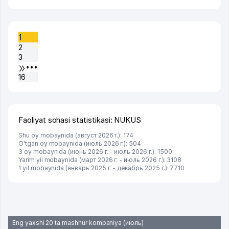
1
2
3
•••
16
Faoliyat sohasi statistikasi: NUKUS
Shu oy mobaynida (август 2026 г.): 174
O'tgan oy mobaynida (июль 2026 г.): 504
3 oy mobaynida (июнь 2026 г. - июль 2026 г.): 1500
Yarim yil mobaynida (март 2026 г. - июль 2026 г.): 3108
1 yil mobaynida (январь 2025 г. - декабрь 2025 г.): 7710
Eng yaxshi 20 ta mashhur kompaniya (июль)