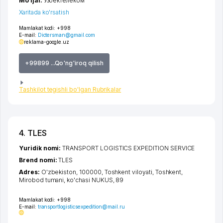
Mo‘ljal:
Узбектелеком
Xaritada ko'rsatish
Mamlakat kodi:
+998
E-mail:
Dictersman@gmail.com
reklama-google.uz
+99899 ...Qo'ng'iroq qilish
Tashkilot tegishli bo'lgan Rubrikalar
4. TLES
Yuridik nomi:
TRANSPORT LOGISTICS EXPEDITION SERVICE
Brend nomi:
TLES
Adres:
O'zbekiston, 100000,
Toshkent viloyati
,
Toshkent
,
Mirobod tumani
,
ko'chasi NUKUS
, 89
Mamlakat kodi:
+998
E-mail:
transportlogisticsexpedition@mail.ru