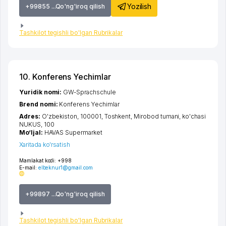
Yozilish
+99855 ...Qo'ng'iroq qilish
Tashkilot tegishli bo'lgan Rubrikalar
10. Konferens Yechimlar
Yuridik nomi:
GW-Sprachschule
Brend nomi:
Konferens Yechimlar
Adres:
O'zbekiston, 100001,
Toshkent
,
Mirobod tumani
,
ko'chasi
NUKUS
, 100
Mo‘ljal:
HAVAS Supermarket
Xaritada ko'rsatish
Mamlakat kodi:
+998
E-mail:
elbeknur1@gmail.com
+99897 ...Qo'ng'iroq qilish
Tashkilot tegishli bo'lgan Rubrikalar