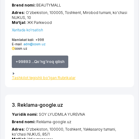
Brend nomi:
BEAUTYMALL
Adres:
O'zbekiston, 100005,
Toshkent
,
Mirobod tumani
,
ko'chasi
NUKUS
, 10
Mo‘ljal:
ЖК Раrkwood
Xaritada ko'rsatish
Mamlakat kodi:
+998
E-mail:
adm@cosm.uz
cosm.uz
+99893 ...Qo'ng'iroq qilish
Tashkilot tegishli bo'lgan Rubrikalar
3. Reklama-google.uz
Yuridik nomi:
SOY LYUDMILA YUREVNA
Brend nomi:
Reklama-google.uz
Adres:
O'zbekiston, 100000,
Toshkent
,
Yakkasaroy tumani
,
ko'chasi NUKUS
, 85/1