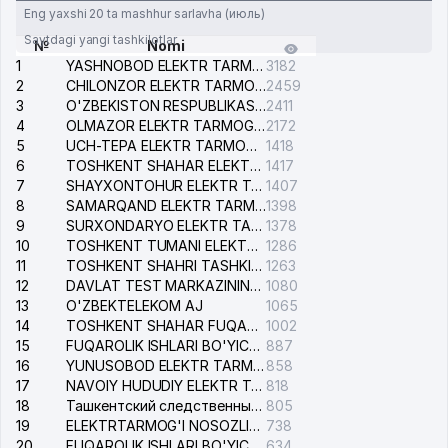
Eng yaxshi 20 ta mashhur sarlavha (июль)
Saytdagi yangi tashkilotlar
№
Nomi
1
YASHNOBOD ELEKTR TARMOG'I NOSOZLIKLARI XIZMATI
3182
2
CHILONZOR ELEKTR TARMOG'I NOSOZLIK XIZMATI
2459
3
O'ZBEKISTON RESPUBLIKASI BOSH PROKURATURASI ISHONCH TELEFONI
2411
4
OLMAZOR ELEKTR TARMOG'I NOSOZLIKLARI XIZMATI
2172
5
UCH-TEPA ELEKTR TARMOG'I NOSOZLIKLARI XIZMATI
1418
6
TOSHKENT SHAHAR ELEKTR TARMOQLARI KORXONASI AJ
1417
7
SHAYXONTOHUR ELEKTR TARMOG'I NOSOZLIKLARINI TUZATISH XIZMATI
1407
8
SAMARQAND ELEKTR TARMOQLARI AJ
1398
9
SURXONDARYO ELEKTR TARMOQLARI AJ
1378
10
TOSHKENT TUMANI ELEKTR TARMOG'I AVARIYA XIZMATI
1286
11
TOSHKENT SHAHRI TASHKILOT TELEFONLARI HAQIDA MA'LUMOT BYUROSI
1263
12
DAVLAT TEST MARKAZINING ISHONCH TELEFONLARI
1080
13
O'ZBEKTELEKOM AJ
1065
14
TOSHKENT SHAHAR FUQAROLIK ISHLARI BO'YICHA SUDI
1002
15
FUQAROLIK ISHLARI BO'YICHA YAKKASAROY TUMANLARARO SUDI
887
16
YUNUSOBOD ELEKTR TARMOG'I NOSOZLIKLARI XIZMATI
858
17
NAVOIY HUDUDIY ELEKTR TARMOQLARI KORXONASI AJ
818
18
Ташкентский следственный изолятор
805
19
ELEKTRTARMOG'I NOSOZLIKLARINI TO'ZATISH SERGELI XIZMATI
738
20
FUQAROLIK ISHLARI BO'YICHA UCH-TEPA TUMANI SUDI
634