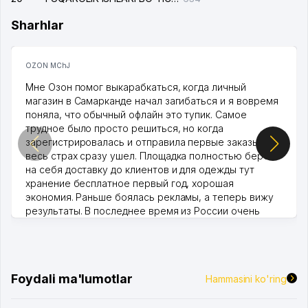
Sharhlar
OZON MChJ
Мне Озон помог выкарабкаться, когда личный
магазин в Самарканде начал загибаться и я вовремя
поняла, что обычный офлайн это тупик. Самое
трудное было просто решиться, но когда
зарегистрировалась и отправила первые заказы,
весь страх сразу ушел. Площадка полностью берет
на себя доставку до клиентов и для одежды тут
хранение бесплатное первый год, хорошая
экономия. Раньше боялась рекламы, а теперь вижу
результаты. В последнее время из России очень
много заказывают, а вначале только по Узбекистану
брали, но вяло. Удалось раскрутиться, дальше
развиваюсь потихоньку😊
Hamida 03.08.2026 12:45:39
Foydali ma'lumotlar
Hammasini ko'ring