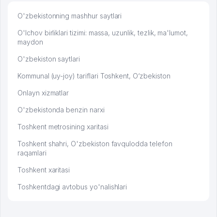
O'zbekistonning mashhur saytlari
O'lchov birliklari tizimi: massa, uzunlik, tezlik, ma'lumot,
maydon
O'zbekiston saytlari
Kommunal (uy-joy) tariflari Toshkent, O‘zbekiston
Onlayn xizmatlar
O'zbekistonda benzin narxi
Toshkent metrosining xaritasi
Toshkent shahri, O'zbekiston favqulodda telefon
raqamlari
Toshkent xaritasi
Toshkentdagi avtobus yo'nalishlari