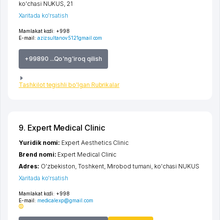
ko'chasi NUKUS
, 21
Xaritada ko'rsatish
Mamlakat kodi:
+998
E-mail:
azizsultanov5121gmail.com
+99890 ...Qo'ng'iroq qilish
Tashkilot tegishli bo'lgan Rubrikalar
9. Expert Medical Clinic
Yuridik nomi:
Expert Aesthetics Clinic
Brend nomi:
Expert Medical Clinic
Adres:
O'zbekiston,
Toshkent
,
Mirobod tumani
,
ko'chasi NUKUS
Xaritada ko'rsatish
Mamlakat kodi:
+998
E-mail:
medicalexp@gmail.com