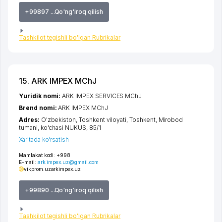
+99897 ...Qo'ng'iroq qilish
Tashkilot tegishli bo'lgan Rubrikalar
15. ARK IMPEX MChJ
Yuridik nomi:
ARK IMPEX SERVICES MChJ
Brend nomi:
ARK IMPEX MChJ
Adres:
O'zbekiston,
Toshkent viloyati
,
Toshkent
,
Mirobod
tumani
,
ko'chasi NUKUS
, 85/1
Xaritada ko'rsatish
Mamlakat kodi:
+998
E-mail:
ark.impex.uz@gmail.com
vikprom.uz
arkimpex.uz
+99890 ...Qo'ng'iroq qilish
Tashkilot tegishli bo'lgan Rubrikalar