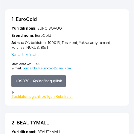
1. EuroCold
Yuridik nomi:
EURO SOVUQ
Brend nomi:
EuroCold
Adres:
O'zbekiston, 100015,
Toshkent
,
Yakkasaroy tumani
,
ko'chasi NUKUS
, 85/1
Xaritada ko'rsatish
Mamlakat kodi:
+998
E-mail:
bondarchuk.eurocold@gmail.com
+99870 ...Qo'ng'iroq qilish
Tashkilot tegishli bo'lgan Rubrikalar
2. BEAUTYMALL
Yuridik nomi:
BEAUTYMALL