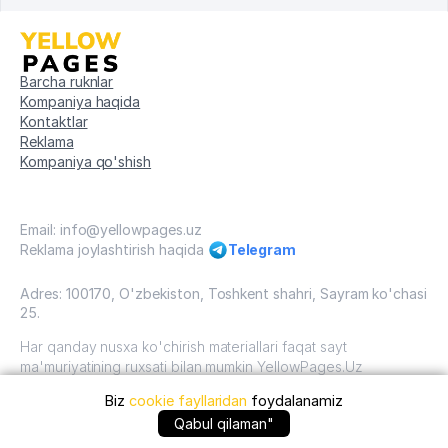
Barcha ruknlar
Kompaniya haqida
Kontaktlar
Reklama
Kompaniya qo'shish
Email: info@yellowpages.uz
Reklama joylashtirish haqida
Telegram
Adres: 100170, O'zbekiston, Toshkent shahri, Sayram ko'chasi
25.
Har qanday nusxa ko'chirish materiallari faqat sayt
ma'muriyatining ruxsati bilan mumkin YellowPages.Uz
Biz
cookie fayllaridan
foydalanamiz
O'zbekiston, 2009 - 2026 / O'zbekiston "sariq
sahifalar"mualliflik huquqi. Barcha huquqlar himoyalangan.
Qabul qilaman"