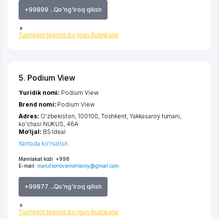
+99899 ...Qo'ng'iroq qilish
Tashkilot tegishli bo'lgan Rubrikalar
5. Podium View
Yuridik nomi:
Podium View
Brend nomi:
Podium View
Adres:
O'zbekiston, 100100,
Toshkent
,
Yakkasaroy tumani
,
ko'chasi NUKUS
, 46А
Mo‘ljal:
BS Ideal
Xaritada ko'rsatish
Mamlakat kodi:
+998
E-mail:
marufxonovamohlaroy@gmail.com
+99877 ...Qo'ng'iroq qilish
Tashkilot tegishli bo'lgan Rubrikalar