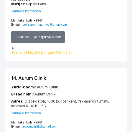
Mo‘ljal:
Capital Bank
Xaritada ko'rsatish
Mamlakat kodi:
+998
E-mail:
professor.m.azimov@gmail.com
+99895 ...Qo'ng'iroq qilish
Tashkilot tegishli bo'lgan Rubrikalar
14. Aurum Clinik
Yuridik nomi:
Aurum Clinik
Brend nomi:
Aurum Clinik
Adres:
O'zbekiston, 100015,
Toshkent
,
Yakkasaroy tumani
,
ko'chasi NUKUS
, 15Б
Xaritada ko'rsatish
Mamlakat kodi:
+998
E-mail:
aurumclinik@gmail.com