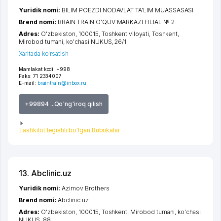
Yuridik nomi:
BILIM POEZDI NODAVLAT TA'LIM MUASSASASI
Brend nomi:
BRAIN TRAIN O'QUV MARKAZI FILIAL № 2
Adres:
O'zbekiston, 100015,
Toshkent viloyati
,
Toshkent
,
Mirobod tumani
,
ko'chasi NUKUS
, 26/1
Xaritada ko'rsatish
Mamlakat kodi:
+998
Faks:
71 2334007
E-mail:
braintrain@inbox.ru
+99894 ...Qo'ng'iroq qilish
Tashkilot tegishli bo'lgan Rubrikalar
13. Abclinic.uz
Yuridik nomi:
Azimov Brothers
Brend nomi:
Abclinic.uz
Adres:
O'zbekiston, 100015,
Toshkent
,
Mirobod tumani
,
ko'chasi
NUKUS
, 88