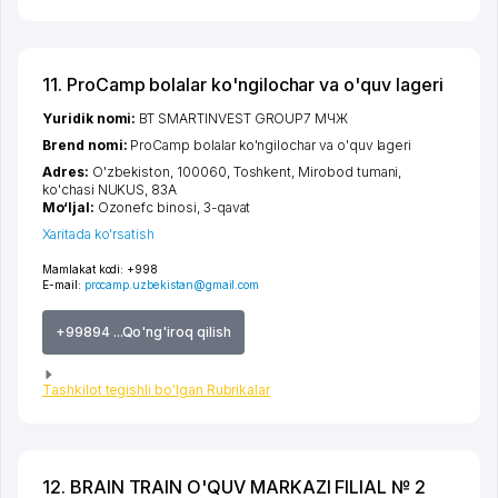
11. ProCamp bolalar ko'ngilochar va o'quv lageri
Yuridik nomi:
BT SMARTINVEST GROUP7 МЧЖ
Brend nomi:
ProCamp bolalar ko'ngilochar va o'quv lageri
Adres:
O'zbekiston, 100060,
Toshkent
,
Mirobod tumani
,
ko'chasi NUKUS
, 83А
Mo‘ljal:
Ozonefc binosi, 3-qavat
Xaritada ko'rsatish
Mamlakat kodi:
+998
E-mail:
procamp.uzbekistan@gmail.com
+99894 ...Qo'ng'iroq qilish
Tashkilot tegishli bo'lgan Rubrikalar
12. BRAIN TRAIN O'QUV MARKAZI FILIAL № 2