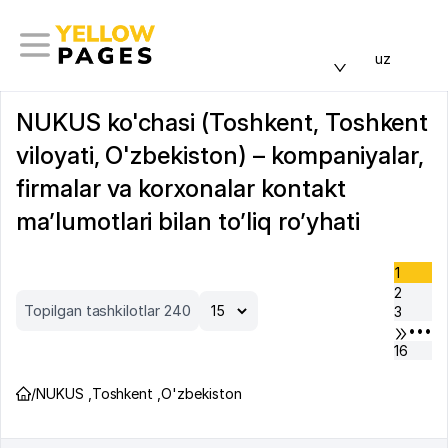
uz
NUKUS ko'chasi (Toshkent, Toshkent
viloyati, O'zbekiston) – kompaniyalar,
firmalar va korxonalar kontakt
ma’lumotlari bilan to’liq ro’yhati
1
2
Topilgan tashkilotlar 240
3
•••
16
/
NUKUS
,
Toshkent
,
O'zbekiston