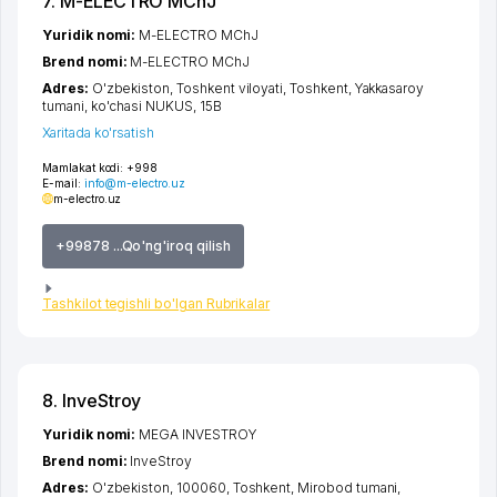
7. M-ELECTRO MChJ
Yuridik nomi:
M-ELECTRO MChJ
Brend nomi:
M-ELECTRO MChJ
Adres:
O'zbekiston,
Toshkent viloyati
,
Toshkent
,
Yakkasaroy
tumani
,
ko'chasi NUKUS
, 15B
Xaritada ko'rsatish
Mamlakat kodi:
+998
E-mail:
info@m-electro.uz
m-electro.uz
+99878 ...Qo'ng'iroq qilish
Tashkilot tegishli bo'lgan Rubrikalar
8. InveStroy
Yuridik nomi:
MEGA INVESTROY
Brend nomi:
InveStroy
Adres:
O'zbekiston, 100060,
Toshkent
,
Mirobod tumani
,