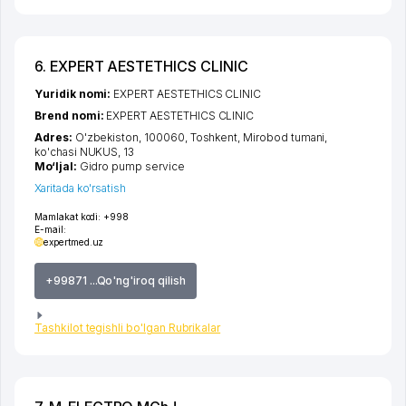
6. EXPERT AESTETHICS CLINIC
Yuridik nomi:
EXPERT AESTETHICS CLINIC
Brend nomi:
EXPERT AESTETHICS CLINIC
Adres:
O'zbekiston, 100060,
Toshkent
,
Mirobod tumani
,
ko'chasi NUKUS
, 13
Mo‘ljal:
Gidro pump service
Xaritada ko'rsatish
Mamlakat kodi:
+998
E-mail:
expertmed.uz
+99871 ...Qo'ng'iroq qilish
Tashkilot tegishli bo'lgan Rubrikalar