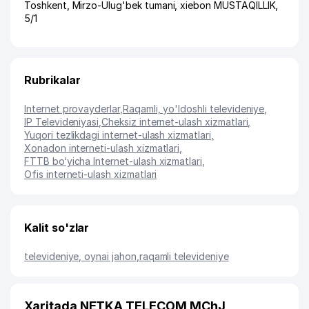
Toshkent
,
Mirzo-Ulug'bek tumani
,
xiеbon MUSTAQILLIK
,
5/1
Rubrikalar
Internet provayderlar
,
Raqamli, yo'ldoshli televideniye
,
IP Televideniyasi
,
Cheksiz internet-ulash xizmatlari
,
Yuqori tezlikdagi internet-ulash xizmatlari
,
Xonadon interneti-ulash xizmatlari
,
FTTB bo‘yicha Internet-ulash xizmatlari
,
Ofis interneti-ulash xizmatlari
Kalit so'zlar
televideniye, oynai jahon
,
raqamli televideniye
Xaritada NETKA TELECOM MChJ