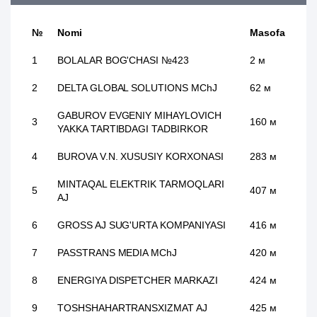
№
Nomi
Masofa
1
BOLALAR BOG'CHASI №423
2 м
2
DELTA GLOBAL SOLUTIONS MChJ
62 м
GABUROV EVGENIY MIHAYLOVICH
3
160 м
YAKKA TARTIBDAGI TADBIRKOR
4
BUROVA V.N. XUSUSIY KORXONASI
283 м
MINTAQAL ELEKTRIK TARMOQLARI
5
407 м
AJ
6
GROSS AJ SUG'URTA KOMPANIYASI
416 м
7
PASSTRANS MEDIA MChJ
420 м
8
ENERGIYA DISPETCHER MARKAZI
424 м
9
TOSHSHAHARTRANSXIZMAT AJ
425 м