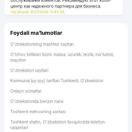
обслуживания клиентов. Рекомендую этот колл-
центр как надежного партнера для бизнеса.
MANSUROV YAKKA TARTIBDAGI
Vip Brand 31.07.2026 11:43:39
46
965 м
TADBIRKOR
TURKIYA RESPUBLIKASI
47
967 м
Foydali ma'lumotlar
ELChINONASI
O'zbekistonning mashhur saytlari
FRANTSIYA RESPUBLIKASI
48
988 м
ELChINONASI
O'lchov birliklari tizimi: massa, uzunlik, tezlik, ma'lumot,
maydon
O'ZBEKISTON RESPUBLIKASI
EKOLOGIYANI VA TABIATNI
O'zbekiston saytlari
49
991 м
MUHOFAZA QILISH DAVLAT
QO'MITASI
Kommunal (uy-joy) tariflari Toshkent, O‘zbekiston
50
DAV MChJ
997 м
Onlayn xizmatlar
O'zbekistonda benzin narxi
Toshkent metrosining xaritasi
Toshkent shahri, O'zbekiston favqulodda telefon
raqamlari