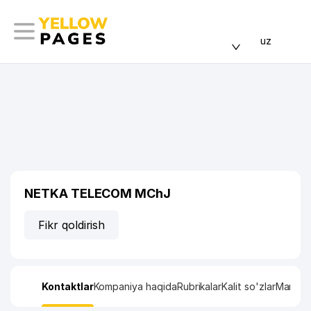
uz
NETKA TELECOM MChJ
Fikr qoldirish
Kontaktlar
Kompaniya haqida
Rubrikalar
Kalit so'zlar
Manzil x