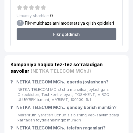
AUDITOR TASHKILOTI
20
PARKER RUSSELL FINANCE MChJ
747 м
Umumiy sharhlar:
0
?
Fikr-mulohazalarni moderatsiya qilish qoidalari
O'ZBEKISTON RESPUBLIKASI BOSH
21
756 м
PROKURATURASI
Fikr qoldirish
INDONEZIA RESPUBLIKASI
22
771 м
ELChINONASI
23
SSP-MAROQAND UK
775 м
Kompaniya haqida tez-tez so'raladigan
savollar
(NETKA TELECOM MChJ)
O'ZBEKISTON RESPUBLIKASI
24
795 м
BOLALAR DAVLAT KUTUBXONASI
❓
NETKA TELECOM MChJ qaerda joylashgan?
25
NORI MChJ
796 м
NETKA TELECOM MChJ shu manzilda joylashgan:
O'zbekiston, Toshkent viloyati, TOSHKENT, MIRZO-
26
ARDUS QK MChJ
815 м
ULUG'BEK tumani, MA'RIFAT, 100000, 5/1.
❓
NETKA TELECOM MChJ qanday borish mumkin?
BELARUS RESPUBLIKASI
27
815 м
Marshrutni yaratish uchun siz bizning veb-saytimizdagi
ELChINONASI
xaritadan foydalanishingiz mumkin
❓
NETKA TELECOM MChJ telefon raqamlari?
28
BUSINESS BOOK MChJ
827 м