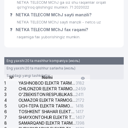
NETKA TELECOM MChJ ga siz shu raqamlar orqali
29
EKO SPA TRIUMF MChJ
829 м
qo’ng’iroq qilishingiz mumkin: 71 2020022
❓
NETKA TELECOM MChJ sayti manzili?
O'ZBEKISTONDAGI NIDERLAND
30
836 м
NETKA TELECOM MChJ sayti manzili - netco.uz
QIROLLIGI KONSULLIGI
❓
NETKA TELECOM MChJ fax raqami?
31
YO'L-LOYIHA BYUROSI MChJ
837 м
raqamiga fax yuborishingiz mumkin.
32
QOZOX MADANIYAT MARKAZI
842 м
O'ZBEKISTON RESPUBLIKASI
Eng yaxshi 20 ta mashhur kompaniya (июль)
33
AVTOMOBIL YO'LLARI DAVLAT
842 м
QO'MITASI
Eng yaxshi 20 ta mashhur sarlavha (июль)
Saytdagi yangi tashkilotlar
№
Nomi
34
LASHKARBEGI MAHALLA QO'MITASI
849 м
1
YASHNOBOD ELEKTR TARMOG'I NOSOZLIKLARI XIZMATI
3182
2
CHILONZOR ELEKTR TARMOG'I NOSOZLIK XIZMATI
2459
O'ZBEKISTON RESPUBLIKASI ADLIYA
35
866 м
3
O'ZBEKISTON RESPUBLIKASI BOSH PROKURATURASI ISHONCH TELEFONI
2411
VAZIRLIGI
4
OLMAZOR ELEKTR TARMOG'I NOSOZLIKLARI XIZMATI
2172
5
UCH-TEPA ELEKTR TARMOG'I NOSOZLIKLARI XIZMATI
1418
O'ZBEKISTON RESPUBLIKA FANLAR
36
888 м
6
TOSHKENT SHAHAR ELEKTR TARMOQLARI KORXONASI AJ
1417
AKADEMIYASI
7
SHAYXONTOHUR ELEKTR TARMOG'I NOSOZLIKLARINI TUZATISH XIZMATI
1407
8
EXPRESS BUSINESS RESOURCE
SAMARQAND ELEKTR TARMOQLARI AJ
1398
37
894 м