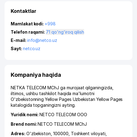
Kontaktlar
Mamlakat kodi:
+998
Telefon raqami:
71 qo'ng'iroq qilish
E-mail:
info@netco.uz
Sayt:
netco.uz
Kompaniya haqida
NETKA TELECOM MChJ ga murojaat qilganingizda,
iltimos, ushbu tashkilot haqida ma'lumotni
O'zbekistonning Yellow Pages Uzbekistan Yellow Pages
katalogida topganingizni ayting.
Yuridik nomi:
NETCO TELECOM ООО
Brend nomi:
NETCO TELECOM MChJ
Adres:
O'zbekiston, 100000,
Toshkent viloyati
,