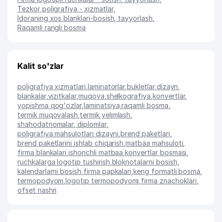
Tezkor poligrafiya - xizmatlar
,
Idoraning xos blanklari-bosish, tayyorlash
,
Raqamli rangli bosma
Kalit so'zlar
poligrafiya xizmatlari
,
laminatorlar
,
bukletlar
,
dizayn
,
blankalar
,
vizitkalar
,
muqova
,
shelkografiya
,
konvertlar
,
yopishma qog'ozlar
,
laminatsiya
,
raqamli bosma
,
termik muqovalash
,
termik yelimlash
,
shahodatnomalar, diplomlar
,
poligrafiya mahsulotlari dizayni
,
brend paketlari
,
brend paketlarini ishlab chiqarish
,
matbaa mahsuloti
,
firma blankalari
,
ishonchli matbaa
,
konvertlar bosmasi
,
ruchkalarga logotip tushirish
,
bloknotalarni bosish
,
kalendarlarni bosish
,
firma papkalari
,
keng formatli bosma
,
termopodyom
,
logotip termopodyomi
,
firma znachoklari
,
ofset nashri