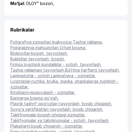
Mo‘ljal:
OLOY" bozori,
Rubrikalar
Poligrafiya xizmatlari
,
Ipakyozuv
,
Tashqi reklama
,
Poligraphiya mahsulotlari
,
Ofset bosma
,
Bloknotlar-bosish, tayyorlash
,
Bukletlar-tayyorlash, bosish
,
Firmsa logotipili kundaliklar - sotish, tayyorlash
,
Tashqi reklamani tayyorlash
,
Bo‘rtma harflarni tayyorlash
,
Laminatorlar - sotish
,
Laminatsiya - xizmatlar
,
Logotiplar-ruchka, krujka, mayka, shapkalarga tushirish -
xizmatlar
,
Kitoblarni muqovalash - xizmatlar
,
Bannerga bosma qo‘yish
,
Plastik tashrif qog‘ozlari-tayyorlash, bosib chiqarish
,
Sovg‘a sertifikatlari-tayyorlash, bosib chiqarish
,
Taklifnomalar-bosish ishidagi xizmatlar
,
Taklifnomalar va tabriknomalar - sotish, tayyorlash
,
Plakatlarni bosib chiqarish - xizmatlar
,
Firma logotipli ruchkalar - sotish, tayyorlash
,