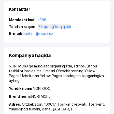
Kontaktlar
Mamlakat kodi:
+998
Telefon raqami:
78 qo'ng'iroq qilish
E-mail:
norifirm@inbox.uz
Kompaniya haqida
NORI MChJ ga murojaat qilganingizda, iltimos, ushbu
tashkilot haqida ma'lumotni O'zbekistonning Yellow
Pages Uzbekistan Yellow Pages katalogida topganingizni
ayting.
Yuridik nomi:
NORI ООО
Brend nomi:
NORI MChJ
Adres:
O'zbekiston, 100017,
Toshkent viloyati
,
Toshkent
,
Yunusobod tumani
,
daha QASHGAR
, 1