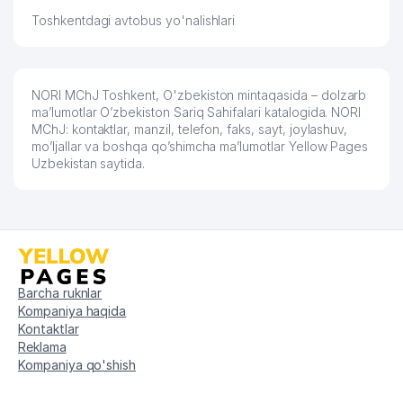
Toshkentdagi avtobus yo'nalishlari
57
MAORIF PLUS MChJ
256 м
58
INTEGRITY SOLUTION MChJ
256 м
59
Junior Transport
256 м
NORI MChJ Toshkent, O'zbekiston mintaqasida – dolzarb
ma’lumotlar O’zbekiston Sariq Sahifalari katalogida. NORI
FERULA TRADING XUSUSIY
MChJ: kontaktlar, manzil, telefon, faks, sayt, joylashuv,
60
257 м
KORXONASI
mo’ljallar va boshqa qo’shimcha ma’lumotlar Yellow Pages
Uzbekistan saytida.
61
OPEN LOGIC STRATEGY MChJ
257 м
ASIAN INTERNATIONAL COMPANY
62
257 м
MChJ
BAGDANOV NIKITA YAKKA
63
259 м
TARTIBDAGI TADBIRKOR
Barcha ruknlar
Kompaniya haqida
64
TERMO PRINT MChJ
264 м
Kontaktlar
Reklama
MASHKOV A.YU. YAKKA TARTIBDAGI
65
264 м
Kompaniya qo'shish
TADBIRKOR