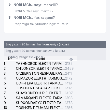
28
IPAK YO'LI BANKI
218 м
❓
NORI MChJ sayti manzili?
NORI MChJ sayti manzili -
29
MY LAWYER ADVOKATLIK FIRMASI
218 м
❓
NORI MChJ fax raqami?
TEXTILE MACHINERY MIDDLE ASIA
30
224 м
raqamiga fax yuborishingiz mumkin.
MChJ
MANAGEMENT CERTIFICATION
31
225 м
MChJ
Eng yaxshi 20 ta mashhur kompaniya (июль)
32
SOBOLEV I.V. XUSUSIY KORXONASI
225 м
Eng yaxshi 20 ta mashhur sarlavha (июль)
Saytdagi yangi tashkilotlar
№
Nomi
33
INGICHKI METALS QK MChJ
226 м
1
YASHNOBOD ELEKTR TARMOG'I NOSOZLIKLARI XIZMATI
3182
2
CHILONZOR ELEKTR TARMOG'I NOSOZLIK XIZMATI
2459
34
GARA INTERNATIONAL MChJ
228 м
3
O'ZBEKISTON RESPUBLIKASI BOSH PROKURATURASI ISHONCH TELEFONI
2411
4
OLMAZOR ELEKTR TARMOG'I NOSOZLIKLARI XIZMATI
2172
35
MONTAJ QURILISH XIZMAT MChJ
229 м
5
UCH-TEPA ELEKTR TARMOG'I NOSOZLIKLARI XIZMATI
1418
6
TOSHKENT SHAHAR ELEKTR TARMOQLARI KORXONASI AJ
1417
DI SPORT YAKKA TARTIBDAGI
36
229 м
7
TADBIRKOR
SHAYXONTOHUR ELEKTR TARMOG'I NOSOZLIKLARINI TUZATISH XIZMATI
1407
8
SAMARQAND ELEKTR TARMOQLARI AJ
1398
TOSHKENT GULLARI XUSUSIY
9
SURXONDARYO ELEKTR TARMOQLARI AJ
1378
37
230 м
KORXONASI
10
TOSHKENT TUMANI ELEKTR TARMOG'I AVARIYA XIZMATI
1286