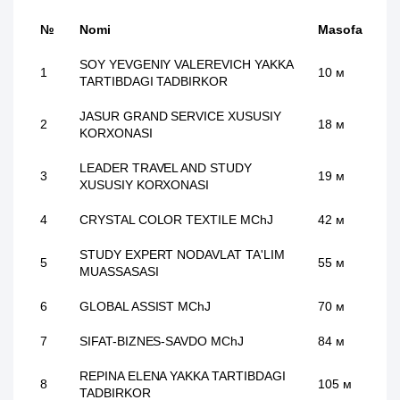
№
Nomi
Masofa
SOY YEVGENIY VALEREVICH YAKKA
1
10 м
TARTIBDAGI TADBIRKOR
JASUR GRAND SERVICE XUSUSIY
2
18 м
KORXONASI
LEADER TRAVEL AND STUDY
3
19 м
XUSUSIY KORXONASI
4
CRYSTAL COLOR TEXTILE MChJ
42 м
STUDY EXPERT NODAVLAT TA'LIM
5
55 м
MUASSASASI
6
GLOBAL ASSIST MChJ
70 м
7
SIFAT-BIZNES-SAVDO MChJ
84 м
REPINA ELENA YAKKA TARTIBDAGI
8
105 м
TADBIRKOR