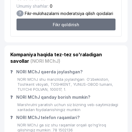
Umumiy sharhlar:
0
19
O'TKIR FARM MChJ
147 м
?
Fikr-mulohazalarni moderatsiya qilish qoidalari
20
MADINA QANDOLAT MChJ
151 м
Fikr qoldirish
GAZARYAN A.S. YAKKA TARTIBDAGI
21
154 м
TADBIRKOR
22
LAZZAT OSIYO MChJ
164 м
Kompaniya haqida tez-tez so'raladigan
savollar
23
ALIUN STYLE MChJ
(NORI MChJ)
172 м
❓
NORI MChJ qaerda joylashgan?
BOLALAR BOG'CHASI №424
24
202 м
(TOPOLYOK)
NORI MChJ shu manzilda joylashgan: O'zbekiston,
Toshkent viloyati, TOSHKENT, YUNUS-OBOD tumani,
25
DOCTOR OVCHAROV MChJ
205 м
TUYCHI POLVAN, 100017, 1.
❓
NORI MChJ qanday borish mumkin?
RISBAKOVA G. YAKKA TARTIBDAGI
26
214 м
Marshrutni yaratish uchun siz bizning veb-saytimizdagi
TADBIRKOR
xaritadan foydalanishingiz mumkin
❓
NORI MChJ telefon raqamlari?
GLOBAL MANAGEMENT CONSULT
27
215 м
MChJ
NORI MChJ ga siz shu raqamlar orqali qo’ng’iroq
qilishingiz mumkin: 78 1502136