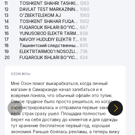
11
TOSHKENT SHAHRI TASHKILOT TELEFONLARI HAQIDA MA'LUMOT BYUROSI
1263
HONGONG HUAYUAN INVESTMENT
12
DAVLAT TEST MARKAZINING ISHONCH TELEFONLARI
1080
38
231 м
LIMITED VAKOLATXONA
13
O'ZBEKTELEKOM AJ
1065
14
TOSHKENT SHAHAR FUQAROLIK ISHLARI BO'YICHA SUDI
1002
39
INTERLINK MChJ
231 м
15
FUQAROLIK ISHLARI BO'YICHA YAKKASAROY TUMANLARARO SUDI
887
16
YUNUSOBOD ELEKTR TARMOG'I NOSOZLIKLARI XIZMATI
858
40
SAN FOOD GROUP MChJ
231 м
17
NAVOIY HUDUDIY ELEKTR TARMOQLARI KORXONASI AJ
818
18
Ташкентский следственный изолятор
805
SHARIFAHONAYA XUSUSIY
19
ELEKTRTARMOG'I NOSOZLIKLARINI TO'ZATISH SERGELI XIZMATI
738
41
232 м
KORXONASI
20
FUQAROLIK ISHLARI BO'YICHA UCH-TEPA TUMANI SUDI
634
42
SMART MANAGEMENT MChJ
232 м
OZON MChJ
43
MOORE CA APPRAISERS
234 м
Мне Озон помог выкарабкаться, когда личный
магазин в Самарканде начал загибаться и я
O'ZBEKISTON RESPUBLIKASI
вовремя поняла, что обычный офлайн это тупик.
44
SPORTNI RIVOJLANTIRISH
234 м
Самое трудное было просто решиться, но когда
VAZIRLIGI
зарегистрировалась и отправила первые заказы,
весь страх сразу ушел. Площадка полностью
45
SOFTINTEGRO MChJ
235 м
берет на себя доставку до клиентов и для одежды
46
MOORE CA
235 м
тут хранение бесплатное первый год, хорошая
экономия. Раньше боялась рекламы, а теперь вижу