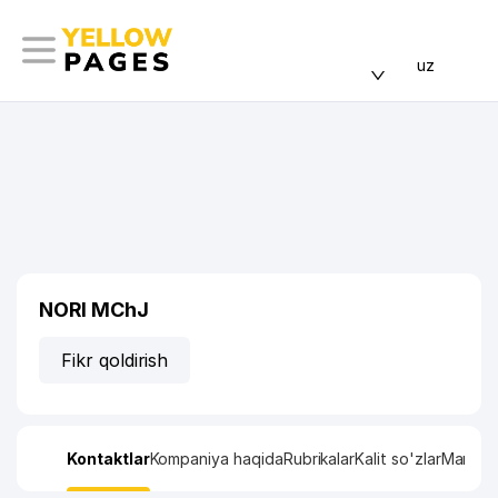
uz
NORI MChJ
Fikr qoldirish
Kontaktlar
Kompaniya haqida
Rubrikalar
Kalit so'zlar
Manzil x