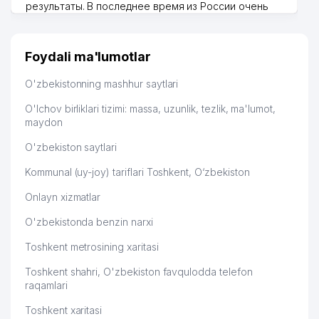
MIRZAMETOV B.S. XUSUSIY
результаты. В последнее время из России очень
47
236 м
KORXONASI
много заказывают, а вначале только по
Узбекистану брали, но вяло. Удалось раскрутиться,
48
MEDIATEKA MChJ
237 м
дальше развиваюсь потихоньку😊
Foydali ma'lumotlar
Hamida 03.08.2026 12:45:39
49
SALVESIS GMBH VAKOLATXONA
244 м
O'zbekistonning mashhur saytlari
50
O'ZMAXSUSMONTAJQURILISH AK
250 м
O'lchov birliklari tizimi: massa, uzunlik, tezlik, ma'lumot,
maydon
BIZNES ADVOKAT BALANS
51
250 м
ADVOKATLIK BYUROSI
O'zbekiston saytlari
52
AIR TRAVEL LINK MChJ
251 м
Kommunal (uy-joy) tariflari Toshkent, O‘zbekiston
Onlayn xizmatlar
53
AGROMIR GROUP ASSOTSIATSIYASI
253 м
O'zbekistonda benzin narxi
NEWS MEDIA GROUP XUSUSIY
54
253 м
KORXONASI
Toshkent metrosining xaritasi
55
VIZA-KOM MChJ
254 м
Toshkent shahri, O'zbekiston favqulodda telefon
raqamlari
OVSYANNIKOV Ye.S. YAKKA
56
256 м
TARTIBDAGI TADBIRKOR
Toshkent xaritasi