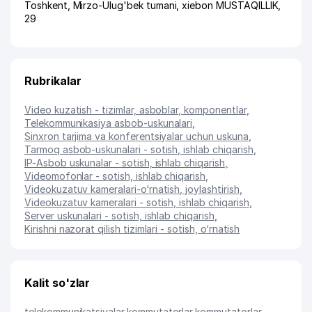
Toshkent
,
Mirzo-Ulug'bek tumani
,
xiеbon MUSTAQILLIK
,
29
Rubrikalar
Video kuzatish - tizimlar, asboblar, komponentlar
,
Telekommunikasiya asbob-uskunalari
,
Sinxron tarjima va konferentsiyalar uchun uskuna
,
Tarmoq asbob-uskunalari - sotish, ishlab chiqarish
,
IP-Asbob uskunalar - sotish, ishlab chiqarish
,
Videomofonlar - sotish, ishlab chiqarish
,
Videokuzatuv kameralari-o‘rnatish, joylashtirish
,
Videokuzatuv kameralari - sotish, ishlab chiqarish
,
Server uskunalari - sotish, ishlab chiqarish
,
Kirishni nazorat qilish tizimlari - sotish, o‘rnatish
Kalit so'zlar
telekommunikatsiyalar
,
kommutatorlar
,
kommutatorlar
,