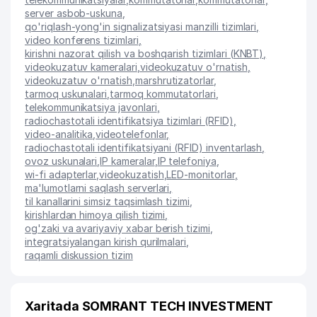
server asbob-uskuna
,
qo'riqlash-yong'in signalizatsiyasi manzilli tizimlari
,
video konferens tizimlari
,
kirishni nazorat qilish va boshqarish tizimlari (KNBT)
,
videokuzatuv kameralari
,
videokuzatuv o'rnatish
,
videokuzatuv o'rnatish
,
marshrutizatorlar
,
tarmoq uskunalari
,
tarmoq kommutatorlari
,
telekommunikatsiya javonlari
,
radiochastotali identifikatsiya tizimlari (RFID)
,
video-analitika
,
videotelefonlar
,
radiochastotali identifikatsiyani (RFID) inventarlash
,
ovoz uskunalari
,
IP kameralar
,
IP telefoniya
,
wi-fi adapterlar
,
videokuzatish
,
LED-monitorlar
,
ma'lumotlarni saqlash serverlari
,
til kanallarini simsiz taqsimlash tizimi
,
kirishlardan himoya qilish tizimi
,
og'zaki va avariyaviy xabar berish tizimi
,
integratsiyalangan kirish qurilmalari
,
raqamli diskussion tizim
Xaritada SOMRANT TECH INVESTMENT