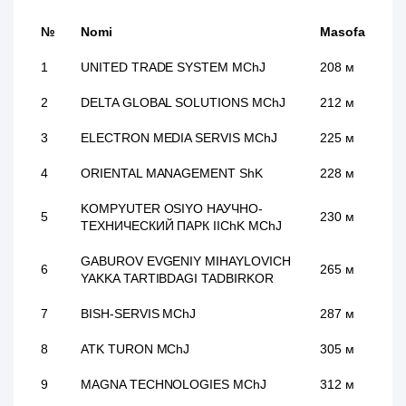
№
Nomi
Masofa
1
UNITED TRADE SYSTEM MChJ
208 м
2
DELTA GLOBAL SOLUTIONS MChJ
212 м
3
ELECTRON MEDIA SERVIS MChJ
225 м
4
ORIENTAL MANAGEMENT ShK
228 м
KOMPYUTER OSIYO НАУЧНО-
5
230 м
ТЕХНИЧЕСКИЙ ПАРК IIChK MChJ
GABUROV EVGENIY MIHAYLOVICH
6
265 м
YAKKA TARTIBDAGI TADBIRKOR
7
BISH-SERVIS MChJ
287 м
8
ATK TURON MChJ
305 м
9
MAGNA TECHNOLOGIES MChJ
312 м