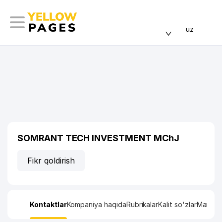
uz
SOMRANT TECH INVESTMENT MChJ
Fikr qoldirish
Kontaktlar
Kompaniya haqida
Rubrikalar
Kalit so'zlar
Manzil x