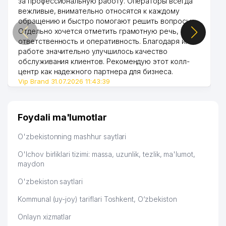
за профессиональную работу. Операторы всегда
49
MARY-ELLE MChJ
611 м
вежливые, внимательно относятся к каждому
обращению и быстро помогают решить вопросы.
50
BUNYODKOR YOSHLAR TELEKLUBI
617 м
Отдельно хочется отметить грамотную речь,
ответственность и оперативность. Благодаря их
51
ALBETA XK
623 м
работе значительно улучшилось качество
обслуживания клиентов. Рекомендую этот колл-
INTEST MAX NODAVLAT TA'LIM
52
627 м
центр как надежного партнера для бизнеса.
MUASSASASI
Vip Brand 31.07.2026 11:43:39
53
SAKURA CITY MChJ
634 м
54
YO'L-LOYIHA BYUROSI MChJ
659 м
Foydali ma'lumotlar
INTELLECT BUSINESS SOLUTIONS
O'zbekistonning mashhur saytlari
55
660 м
MChJ
O'lchov birliklari tizimi: massa, uzunlik, tezlik, ma'lumot,
56
CALYPSO TRAVEL MChJ
663 м
maydon
O'zbekiston saytlari
O'ZBEKISTON RESPUBLIKASI
57
AVTOMOBIL YO'LLARI DAVLAT
664 м
Kommunal (uy-joy) tariflari Toshkent, O‘zbekiston
QO'MITASI
Onlayn xizmatlar
58
KAPITAL STRIKE MChJ
665 м