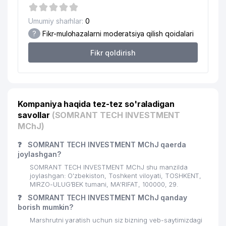
20
GLOBAL GROUP EXPO MChJ
435 м
Umumiy sharhlar:
0
21
MITRA SAVDO MChJ
445 м
?
Fikr-mulohazalarni moderatsiya qilish qoidalari
22
MAGNAT DESIGN MChJ
449 м
Fikr qoldirish
23
MAXLAS MChJ
456 м
O'zR BOSH PROKURATURA
HUZURIDAGI IQTISODIY
24
471 м
Kompaniya haqida tez-tez so'raladigan
JINOYATLARGA QARSHI KURASHISH
savollar
(SOMRANT TECH INVESTMENT
DEPARTAMENTI
MChJ)
25
PRINT MEDIA MChJ
471 м
❓
SOMRANT TECH INVESTMENT MChJ qaerda
joylashgan?
26
GROSS AJ SUG'URTA KOMPANIYASI
492 м
SOMRANT TECH INVESTMENT MChJ shu manzilda
27
PASSTRANS MEDIA MChJ
498 м
joylashgan: O'zbekiston, Toshkent viloyati, TOSHKENT,
MIRZO-ULUG'BEK tumani, MA'RIFAT, 100000, 29.
28
TOSHSHAHARTRANSXIZMAT AJ
499 м
❓
SOMRANT TECH INVESTMENT MChJ qanday
borish mumkin?
29
DR.MEDIA MChJ
512 м
Marshrutni yaratish uchun siz bizning veb-saytimizdagi