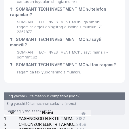
xaritadan foydalanishingiz mumkin
30
ANICO KFT VAKOLATXONA
517 м
❓
SOMRANT TECH INVESTMENT MChJ telefon
raqamlari?
31
ANGLESEY FOOD MChJ
555 м
SOMRANT TECH INVESTMENT MChJ ga siz shu
KO'CHMAS MULK SAVDO XIZMATI
raqamlar orqali qo’ng’iroq qilishingiz mumkin: 71
32
558 м
MChJ
2367877
❓
SOMRANT TECH INVESTMENT MChJ sayti
33
CHATKAL MOUNTAINS MChJ
560 м
manzili?
SOMRANT TECH INVESTMENT MChJ sayti manzili -
34
PARKER RUSSELL LEGAL MChJ
566 м
somrant.uz
❓
SOMRANT TECH INVESTMENT MChJ fax raqami?
MARD TRAVEL XUSUSIY
35
569 м
KORXONASI
raqamiga fax yuborishingiz mumkin.
ANCORA CONSULTING AND LEGAL
36
569 м
SERVICE ADVOKATLIK FIRMASI
Eng yaxshi 20 ta mashhur kompaniya (июль)
ROSFORT Management and
37
569 м
Eng yaxshi 20 ta mashhur sarlavha (июль)
Investment MChJ
Saytdagi yangi tashkilotlar
№
Nomi
PARKER RUSSELL AUDIT MChJ
38
569 м
1
YASHNOBOD ELEKTR TARMOG'I NOSOZLIKLARI XIZMATI
3182
AUDITOR TASHKILOTI
2
CHILONZOR ELEKTR TARMOG'I NOSOZLIK XIZMATI
2459