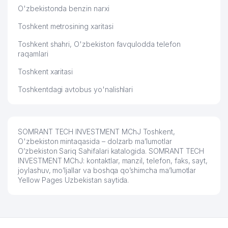
O'zbekistonda benzin narxi
MAJIDOV SH.A. YAKKA TARTIBDAGI
59
679 м
TADBIRKOR
Toshkent metrosining xaritasi
Toshkent shahri, O'zbekiston favqulodda telefon
60
LASHKARBEGI MAHALLA QO'MITASI
680 м
raqamlari
61
ASTEL MChJ
686 м
Toshkent xaritasi
62
QOZOX MADANIYAT MARKAZI
695 м
Toshkentdagi avtobus yo'nalishlari
INDEPENDENT INSPECTION
63
695 м
SERVICES MChJ
SOMRANT TECH INVESTMENT MChJ Toshkent,
64
IMT LOGISTICS NN VAKOLATXONA
697 м
O'zbekiston mintaqasida – dolzarb ma’lumotlar
O’zbekiston Sariq Sahifalari katalogida. SOMRANT TECH
65
INTEGRIS MChJ
700 м
INVESTMENT MChJ: kontaktlar, manzil, telefon, faks, sayt,
joylashuv, mo’ljallar va boshqa qo’shimcha ma’lumotlar
O'ZBEKISTONDAGI NIDERLAND
66
702 м
Yellow Pages Uzbekistan saytida.
QIROLLIGI KONSULLIGI
67
ARTERIUM VAKOLATXONA
705 м
68
BAIK TECHNOLOGIES MChJ
706 м