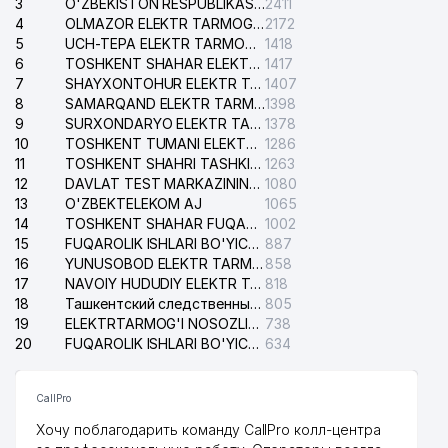
3
O'ZBEKISTON RESPUBLIKASI BOSH PROKURATURASI ISHONCH TELEFONI
2411
39
PARKER RUSSELL FINANCE MChJ
572 м
4
OLMAZOR ELEKTR TARMOG'I NOSOZLIKLARI XIZMATI
2172
5
UCH-TEPA ELEKTR TARMOG'I NOSOZLIKLARI XIZMATI
1418
SAAKYAN A. YAKKA TARTIBDAGI
40
574 м
6
TOSHKENT SHAHAR ELEKTR TARMOQLARI KORXONASI AJ
1417
TADBIRKOR
7
SHAYXONTOHUR ELEKTR TARMOG'I NOSOZLIKLARINI TUZATISH XIZMATI
1407
8
SAMARQAND ELEKTR TARMOQLARI AJ
1398
41
ALOQA PRINT MChJ
574 м
9
SURXONDARYO ELEKTR TARMOQLARI AJ
1378
10
TOSHKENT TUMANI ELEKTR TARMOG'I AVARIYA XIZMATI
1286
MINTAQAL ELEKTRIK TARMOQLARI
42
575 м
11
TOSHKENT SHAHRI TASHKILOT TELEFONLARI HAQIDA MA'LUMOT BYUROSI
1263
AJ
12
DAVLAT TEST MARKAZINING ISHONCH TELEFONLARI
1080
13
O'ZBEKTELEKOM AJ
1065
43
BEPRO NORMA MChJ
587 м
14
TOSHKENT SHAHAR FUQAROLIK ISHLARI BO'YICHA SUDI
1002
15
FUQAROLIK ISHLARI BO'YICHA YAKKASAROY TUMANLARARO SUDI
887
44
ENERGIYA DISPETCHER MARKAZI
592 м
16
YUNUSOBOD ELEKTR TARMOG'I NOSOZLIKLARI XIZMATI
858
17
45
AGATA IMPEX LIMITED MChJ
NAVOIY HUDUDIY ELEKTR TARMOQLARI KORXONASI AJ
818
594 м
18
Ташкентский следственный изолятор
805
SELECT ASIA MANAGEMENT
19
ELEKTRTARMOG'I NOSOZLIKLARINI TO'ZATISH SERGELI XIZMATI
738
46
598 м
GROUP MChJ
20
FUQAROLIK ISHLARI BO'YICHA UCH-TEPA TUMANI SUDI
634
47
ECE COSMETIC MChJ
606 м
CallPro
48
INTER DIALOG MChJ
610 м
Хочу поблагодарить команду CallPro колл-центра