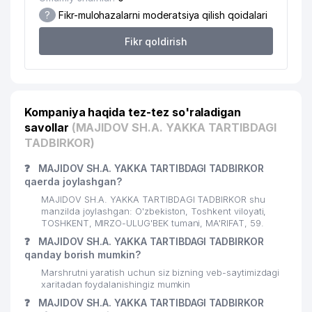
SERVICE ADVOKATLIK FIRMASI
?
Fikr-mulohazalarni moderatsiya qilish qoidalari
20
PARKER RUSSELL LEGAL MChJ
180 м
Fikr qoldirish
21
BEPRO NORMA MChJ
191 м
O'ZBEKISTON RESPUBLIKASI
22
STATISTIKA DAVLAT QO'MITASI
198 м
ISHONCH TELEFONI
Kompaniya haqida tez-tez so'raladigan
savollar
(MAJIDOV SH.A. YAKKA TARTIBDAGI
23
SERGEY ESENIN MUZEYI
243 м
TADBIRKOR)
24
LASHKARBEGI MAHALLA QO'MITASI
261 м
❓
MAJIDOV SH.A. YAKKA TARTIBDAGI TADBIRKOR
qaerda joylashgan?
TOSHKENT SHAHAR XALQ TA'LIMI
25
267 м
MAJIDOV SH.A. YAKKA TARTIBDAGI TADBIRKOR shu
BOSHQARMASI
manzilda joylashgan: O'zbekiston, Toshkent viloyati,
TOSHKENT, MIRZO-ULUG'BEK tumani, MA'RIFAT, 59.
26
BORODIN S.P. UY-MUZEYI
325 м
❓
MAJIDOV SH.A. YAKKA TARTIBDAGI TADBIRKOR
qanday borish mumkin?
LARGE-SCALE CONSTRUCTION
27
346 м
MChJ
Marshrutni yaratish uchun siz bizning veb-saytimizdagi
xaritadan foydalanishingiz mumkin
28
KARAT PROJEKT MChJ
349 м
❓
MAJIDOV SH.A. YAKKA TARTIBDAGI TADBIRKOR