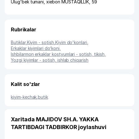
Ulug'bek tumani
,
xiеbon MUSTAQILLIK
, 59
Rubrikalar
Butiklar
,
Kiyim - sotish
,
Kiyim do'konlari
,
Erkaklar kiyimlari do‘koni
,
Ishbilarmon erkaklar kostyumlari - sotish, tikish
,
Yozgi kiyimlar - sotish, ishlab chiqarish
Kalit so'zlar
kiyim-kechak
,
butik
Xaritada MAJIDOV SH.A. YAKKA
TARTIBDAGI TADBIRKOR joylashuvi