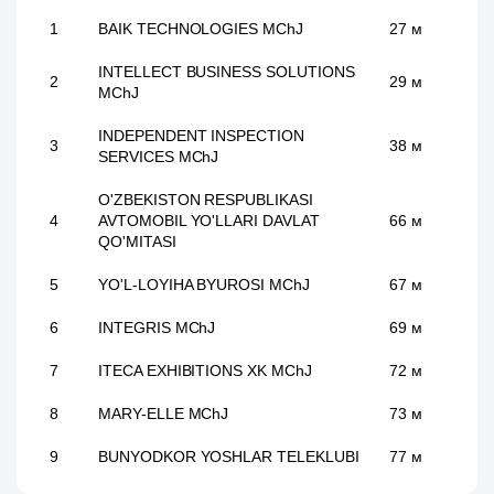
1
BAIK TECHNOLOGIES MChJ
27 м
INTELLECT BUSINESS SOLUTIONS
2
29 м
MChJ
INDEPENDENT INSPECTION
3
38 м
SERVICES MChJ
O'ZBEKISTON RESPUBLIKASI
4
AVTOMOBIL YO'LLARI DAVLAT
66 м
QO'MITASI
5
YO'L-LOYIHA BYUROSI MChJ
67 м
6
INTEGRIS MChJ
69 м
7
ITECA EXHIBITIONS XK MChJ
72 м
8
MARY-ELLE MChJ
73 м
9
BUNYODKOR YOSHLAR TELEKLUBI
77 м