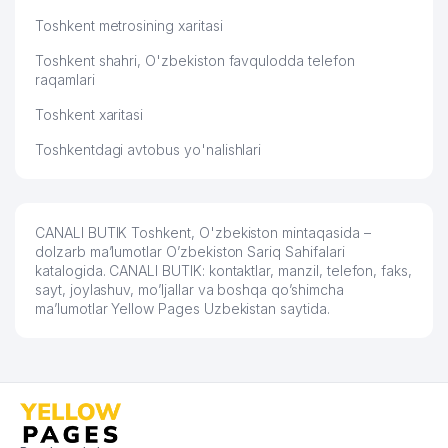
60
BARBARIS TRADE MChJ
468 м
Toshkent metrosining xaritasi
IPAK YO'LI AITB MIRZO-ULUG'BEK
Toshkent shahri, O'zbekiston favqulodda telefon
61
469 м
FILIALI AITB
raqamlari
Toshkent xaritasi
62
UNITED TRADE SYSTEM MChJ
473 м
Toshkentdagi avtobus yo'nalishlari
63
TAMARA XONIM UY-MUZEYI
480 м
64
AZNAVUR MChJ
497 м
CANALI BUTIK Toshkent, O'zbekiston mintaqasida –
65
CHUSTIY RESTAURANT MChJ
506 м
dolzarb ma’lumotlar O’zbekiston Sariq Sahifalari
katalogida. CANALI BUTIK: kontaktlar, manzil, telefon, faks,
HORECA PROMO MANAGEMENT
66
531 м
sayt, joylashuv, mo’ljallar va boshqa qo’shimcha
MChJ
ma’lumotlar Yellow Pages Uzbekistan saytida.
67
CERINS STANDARD MChJ
533 м
O'ZBEKISTONDAGI NIDERLAND
68
546 м
QIROLLIGI KONSULLIGI
69
ALLMED VAKOLATXONA
567 м