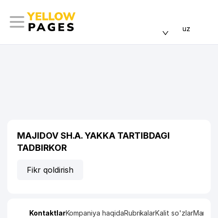
uz
MAJIDOV SH.A. YAKKA TARTIBDAGI
TADBIRKOR
Fikr qoldirish
Kontaktlar
Kompaniya haqida
Rubrikalar
Kalit so'zlar
Manzil x