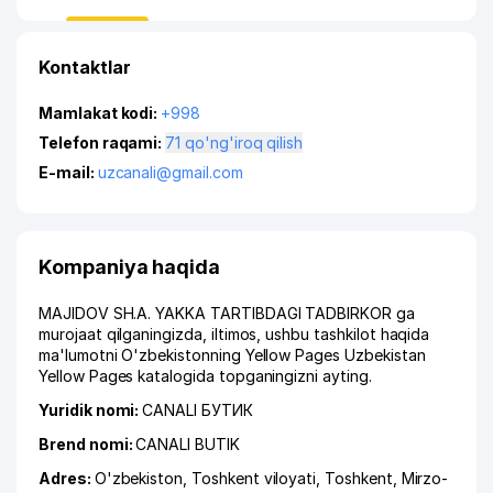
Kontaktlar
Mamlakat kodi:
+998
Telefon raqami:
71 qo'ng'iroq qilish
E-mail:
uzcanali@gmail.com
Kompaniya haqida
MAJIDOV SH.A. YAKKA TARTIBDAGI TADBIRKOR ga
murojaat qilganingizda, iltimos, ushbu tashkilot haqida
ma'lumotni O'zbekistonning Yellow Pages Uzbekistan
Yellow Pages katalogida topganingizni ayting.
Yuridik nomi:
CANALI БУТИК
Brend nomi:
CANALI BUTIK
Adres:
O'zbekiston,
Toshkent viloyati
,
Toshkent
,
Mirzo-