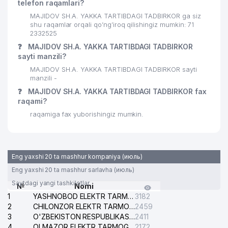
telefon raqamlari?
29
ASTEL MChJ
351 м
MAJIDOV SH.A. YAKKA TARTIBDAGI TADBIRKOR ga siz
shu raqamlar orqali qo’ng’iroq qilishingiz mumkin: 71
30
ARTVALOL TRAST MChJ
351 м
2332525
❓
MAJIDOV SH.A. YAKKA TARTIBDAGI TADBIRKOR
31
CALYPSO TRAVEL MChJ
362 м
sayti manzili?
MAJIDOV SH.A. YAKKA TARTIBDAGI TADBIRKOR sayti
KARAMATOV VA ADVOKATLAR
32
363 м
manzili -
ADVOKATLIK FIRMASI
❓
MAJIDOV SH.A. YAKKA TARTIBDAGI TADBIRKOR fax
EVENTS TRAVEL OILAVIY
raqami?
33
377 м
KORXONASI
raqamiga fax yuborishingiz mumkin.
34
EVENTUS SERVICE GROUP MChJ
379 м
35
MAGNA TECHNOLOGIES MChJ
386 м
Eng yaxshi 20 ta mashhur kompaniya (июль)
ASHUROVA Z.G. YAKKA TARTIBDAGI
Eng yaxshi 20 ta mashhur sarlavha (июль)
36
389 м
TADBIRKOR
Saytdagi yangi tashkilotlar
№
Nomi
1
YASHNOBOD ELEKTR TARMOG'I NOSOZLIKLARI XIZMATI
3182
37
EVAPOLLY COMPANY MChJ
393 м
2
CHILONZOR ELEKTR TARMOG'I NOSOZLIK XIZMATI
2459
3
O'ZBEKISTON RESPUBLIKASI BOSH PROKURATURASI ISHONCH TELEFONI
2411
38
DATEX SYSTEMS MChJ
394 м
4
OLMAZOR ELEKTR TARMOG'I NOSOZLIKLARI XIZMATI
2172