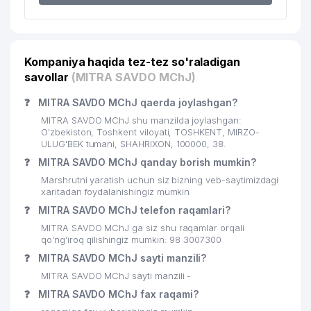
IPAK YO'LI AITB MIRZO-ULUG'BEK
21
446 м
FILIALI AITB
Kompaniya haqida tez-tez so'raladigan
22
KOINOT-TV MChJ
458 м
savollar
(MITRA SAVDO MChJ)
BELARUS RESPUBLIKASI
23
465 м
❓
MITRA SAVDO MChJ qaerda joylashgan?
ELChINONASI
MITRA SAVDO MChJ shu manzilda joylashgan:
24
FARMEXX MChJ
486 м
O'zbekiston, Toshkent viloyati, TOSHKENT, MIRZO-
ULUG'BEK tumani, SHAHRIXON, 100000, 38.
25
DELTA GLOBAL SOLUTIONS MChJ
492 м
❓
MITRA SAVDO MChJ qanday borish mumkin?
Marshrutni yaratish uchun siz bizning veb-saytimizdagi
USPENSKIY NOMIDAGI RESPUBLIKA
xaritadan foydalanishingiz mumkin
26
IXTISOSLASHTIRILGAN MUSIQA
505 м
❓
MITRA SAVDO MChJ telefon raqamlari?
MAKTABI
MITRA SAVDO MChJ ga siz shu raqamlar orqali
27
ARCH DECO MChJ
519 м
qo’ng’iroq qilishingiz mumkin: 98 3007300
❓
MITRA SAVDO MChJ sayti manzili?
TOSHKENT SHAHAR QURILISH
MITRA SAVDO MChJ sayti manzili -
28
SOHASIDA HUDUDIY NAZORAT
522 м
INSPEKSIYASI
❓
MITRA SAVDO MChJ fax raqami?