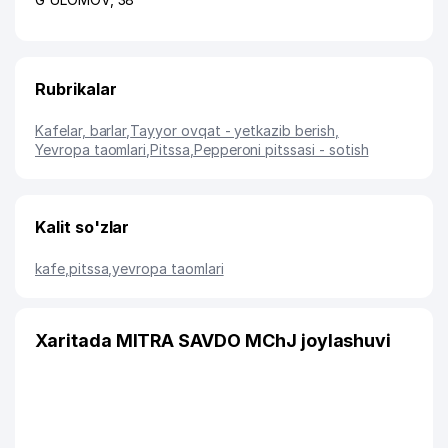
Rubrikalar
Kafelar, barlar
,
Tayyor ovqat - yetkazib berish
,
Yevropa taomlari
,
Pitssa
,
Pepperoni pitssasi - sotish
Kalit so'zlar
kafe
,
pitssa
,
yevropa taomlari
Xaritada MITRA SAVDO MChJ joylashuvi