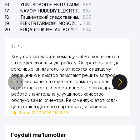
16
YUNUSOBOD ELEKTR TARMOG'I NOSOZLIKLARI XIZMATI
858
39
KRILAK ASIASTROY MChJ
602 м
17
NAVOIY HUDUDIY ELEKTR TARMOQLARI KORXONASI AJ
818
18
Ташкентский следственный изолятор
805
O'ZBEKISTON RESPUBLIKA FANLAR
19
ELEKTRTARMOG'I NOSOZLIKLARINI TO'ZATISH SERGELI XIZMATI
738
40
607 м
AKADEMIYASI
20
FUQAROLIK ISHLARI BO'YICHA UCH-TEPA TUMANI SUDI
634
41
KAPITAL STRIKE MChJ
608 м
CallPro
42
ORTOPED KORSETCHI MChJ
614 м
Хочу поблагодарить команду CallPro колл-центра
за профессиональную работу. Операторы всегда
O'ZBEKISTON RESPUBLIKASI
вежливые, внимательно относятся к каждому
EKOLOGIYANI VA TABIATNI
43
653 м
обращению и быстро помогают решить вопросы.
MUHOFAZA QILISH DAVLAT
QO'MITASI
Отдельно хочется отметить грамотную речь,
ответственность и оперативность. Благодаря их
44
MAGNA TECHNOLOGIES MChJ
658 м
работе значительно улучшилось качество
обслуживания клиентов. Рекомендую этот колл-
45
BISH-SERVIS MChJ
660 м
центр как надежного партнера для бизнеса.
Vip Brand 31.07.2026 11:43:39
46
ATK TURON MChJ
666 м
TURKIYA RESPUBLIKASI
47
667 м
Foydali ma'lumotlar
ELChINONASI