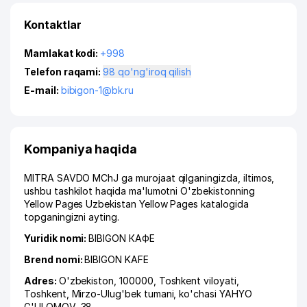
Kontaktlar
Mamlakat kodi:
+998
Telefon raqami:
98 qo'ng'iroq qilish
E-mail:
bibigon-1@bk.ru
Kompaniya haqida
MITRA SAVDO MChJ ga murojaat qilganingizda, iltimos,
ushbu tashkilot haqida ma'lumotni O'zbekistonning
Yellow Pages Uzbekistan Yellow Pages katalogida
topganingizni ayting.
Yuridik nomi:
BIBIGON КАФЕ
Brend nomi:
BIBIGON KAFE
Adres:
O'zbekiston, 100000,
Toshkent viloyati
,
Toshkent
,
Mirzo-Ulug'bek tumani
,
ko'chasi YAHYO
G'ULOMOV
, 38