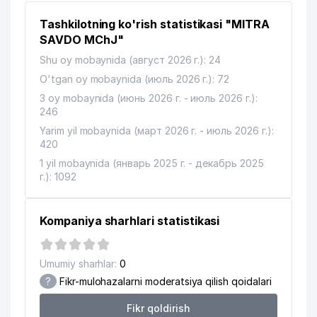
11
328 м
GROUP MChJ
Tashkilotning ko'rish statistikasi "MITRA
12
CHATKAL MOUNTAINS MChJ
343 м
SAVDO MChJ"
Shu oy mobaynida (август 2026 г.): 24
13
INTER DIALOG MChJ
354 м
O'tgan oy mobaynida (июль 2026 г.): 72
O'ZBEKISTON RESPUBLIKASI
3 oy mobaynida (июнь 2026 г. - июль 2026 г.):
14
367 м
BOLALAR DAVLAT KUTUBXONASI
246
Yarim yil mobaynida (март 2026 г. - июль 2026 г.):
15
АО ALFA LIFE INSURANCE
388 м
420
16
ALBETA XK
389 м
1 yil mobaynida (январь 2025 г. - декабрь 2025
г.): 1092
INDONEZIA RESPUBLIKASI
17
412 м
ELChINONASI
Kompaniya sharhlari statistikasi
O'ZBEKISTON RESPUBLIKASI BOSH
18
438 м
PROKURATURASI
Umumiy sharhlar:
0
19
HUQUQ UK
441 м
?
Fikr-mulohazalarni moderatsiya qilish qoidalari
SOMRANT TECH INVESTMENT
20
445 м
Fikr qoldirish
MChJ