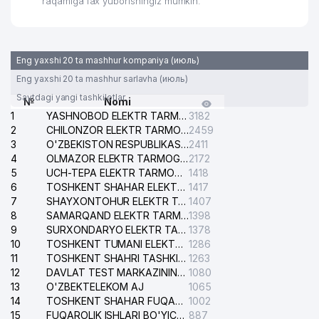
raqamiga fax yuborishingiz mumkin.
29
BENTONITE MChJ
525 м
30
ORIENTAL MANAGEMENT ShK
527 м
Eng yaxshi 20 ta mashhur kompaniya (июль)
31
AKWA FOODS IMPEX XK MChJ
538 м
Eng yaxshi 20 ta mashhur sarlavha (июль)
INTEST MAX NODAVLAT TA'LIM
32
548 м
Saytdagi yangi tashkilotlar
№
Nomi
MUASSASASI
1
YASHNOBOD ELEKTR TARMOG'I NOSOZLIKLARI XIZMATI
3182
2
CHILONZOR ELEKTR TARMOG'I NOSOZLIK XIZMATI
2459
KOMPYUTER OSIYO НАУЧНО-
33
553 м
3
O'ZBEKISTON RESPUBLIKASI BOSH PROKURATURASI ISHONCH TELEFONI
2411
ТЕХНИЧЕСКИЙ ПАРК IIChK MChJ
4
OLMAZOR ELEKTR TARMOG'I NOSOZLIKLARI XIZMATI
2172
5
34
SAKURA CITY MChJ
UCH-TEPA ELEKTR TARMOG'I NOSOZLIKLARI XIZMATI
1418
558 м
6
TOSHKENT SHAHAR ELEKTR TARMOQLARI KORXONASI AJ
1417
35
UNITED TRADE SYSTEM MChJ
558 м
7
SHAYXONTOHUR ELEKTR TARMOG'I NOSOZLIKLARINI TUZATISH XIZMATI
1407
8
SAMARQAND ELEKTR TARMOQLARI AJ
1398
36
ELECTRON MEDIA SERVIS MChJ
570 м
9
SURXONDARYO ELEKTR TARMOQLARI AJ
1378
10
TOSHKENT TUMANI ELEKTR TARMOG'I AVARIYA XIZMATI
1286
GABUROV EVGENIY MIHAYLOVICH
11
TOSHKENT SHAHRI TASHKILOT TELEFONLARI HAQIDA MA'LUMOT BYUROSI
1263
37
591 м
YAKKA TARTIBDAGI TADBIRKOR
12
DAVLAT TEST MARKAZINING ISHONCH TELEFONLARI
1080
13
O'ZBEKTELEKOM AJ
1065
AFROSIYOB-SAN'AT XUSUSIY
14
TOSHKENT SHAHAR FUQAROLIK ISHLARI BO'YICHA SUDI
1002
38
594 м
KORXONASI
15
FUQAROLIK ISHLARI BO'YICHA YAKKASAROY TUMANLARARO SUDI
887