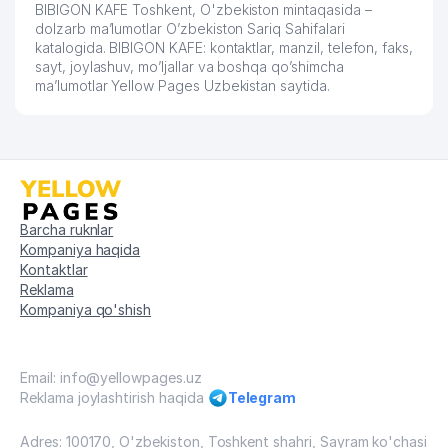
BIBIGON KAFE Toshkent, O'zbekiston mintaqasida –
57
LUX OPTIC XUSUSIY KORXONASI
744 м
dolzarb ma’lumotlar O’zbekiston Sariq Sahifalari
katalogida. BIBIGON KAFE: kontaktlar, manzil, telefon, faks,
AL-MAHMUD MASLAHATI
sayt, joylashuv, mo’ljallar va boshqa qo’shimcha
58
746 м
ADVOKATLIK FIRMASI
ma’lumotlar Yellow Pages Uzbekistan saytida.
ART HOUSE PRO XUSUSIY
59
747 м
KORXONASI
INDUSTRIAL TECHNO CONSULT
60
750 м
MChJ
Barcha ruknlar
61
ENERGIYA DISPETCHER MARKAZI
751 м
Kompaniya haqida
Kontaktlar
62
BLACK BEAR KOFI MChJ
756 м
Reklama
Kompaniya qo'shish
TRAINING PLUS SUCCESS
63
761 м
NODAVLAT TA'LIM MUASSASASI
O'ZBEKISTON RESPUBLIKASI
Email: info@yellowpages.uz
PREZIDENT ADMINISTRASIYASI
Reklama joylashtirish haqida
Telegram
64
762 м
QOSHIDAGI BOSH TIBBIY
BOSHQARMA
Adres: 100170, O'zbekiston, Toshkent shahri, Sayram ko'chasi