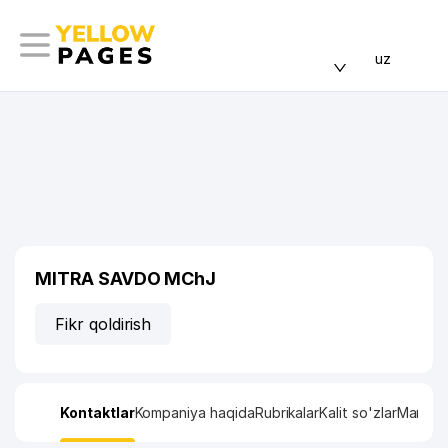
uz
MITRA SAVDO MChJ
Fikr qoldirish
Kontaktlar
Kompaniya haqida
Rubrikalar
Kalit so'zlar
Manzil x