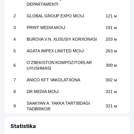
DEPARTAMENTI
2
GLOBAL GROUP EXPO MChJ
121 м
3
PRINT MEDIA MChJ
191 м
4
BUROVA V.N. XUSUSIY KORXONASI
203 м
5
AGATA IMPEX LIMITED MChJ
263 м
O'ZBEKISTON KOMPOZITORLAR
6
300 м
UYUSHMASI
7
ANICO KFT VAKOLATXONA
302 м
8
DR.MEDIA MChJ
321 м
SAAKYAN A. YAKKA TARTIBDAGI
9
321 м
TADBIRKOR
10
ECE COSMETIC MChJ
327 м
Statistika
SELECT ASIA MANAGEMENT