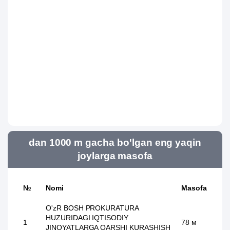
dan 1000 m gacha bo'lgan eng yaqin
joylarga masofa
№
Nomi
Masofa
O'zR BOSH PROKURATURA
HUZURIDAGI IQTISODIY
1
78 м
JINOYATLARGA QARSHI KURASHISH