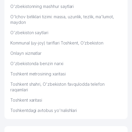
O'zbekistonning mashhur saytlari
48
EVAPOLLY COMPANY MChJ
718 м
O'lchov birliklari tizimi: massa, uzunlik, tezlik, ma'lumot,
FRANTSIYA RESPUBLIKASI
49
726 м
maydon
ELChINONASI
O'zbekiston saytlari
NOGIRONLARNI REABILITATSIA
50
QILISH VA PROTEZLASH MILLIY
727 м
Kommunal (uy-joy) tariflari Toshkent, O‘zbekiston
MARKAZI FILIALI
Onlayn xizmatlar
51
SARKOR TELEKOM QK MChJ FILIAL
729 м
O'zbekistonda benzin narxi
52
BARBARIS TRADE MChJ
729 м
Toshkent metrosining xaritasi
53
EKO SPA TRIUMF MChJ
730 м
Toshkent shahri, O'zbekiston favqulodda telefon
raqamlari
MINTAQAL ELEKTRIK TARMOQLARI
54
732 м
AJ
Toshkent xaritasi
Toshkentdagi avtobus yo'nalishlari
ALFA INVEST MChJ TOSHKENT
55
737 м
SHAHRI BO'LIMI
56
BUSINESS BOOK MChJ
738 м