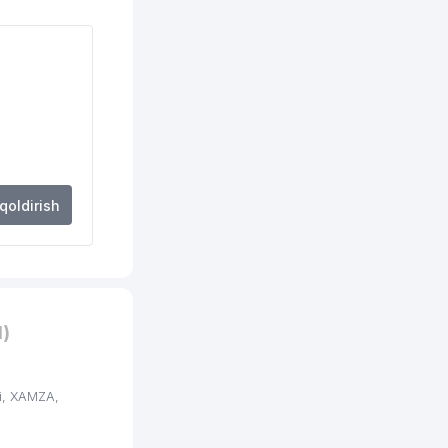
241 м
243 м
244 м
245 м
246 м
 qoldirish
247 м
249 м
251 м
)
251 м
254 м
i, XAMZA,
255 м