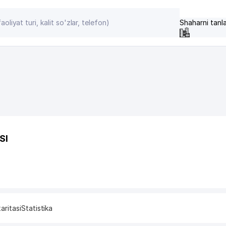
Shaharni tanl
SI
aritasi
Statistika