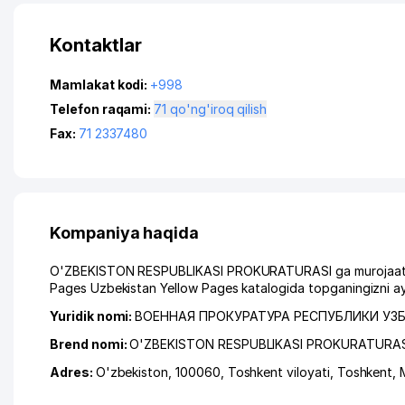
Kontaktlar
Mamlakat kodi:
+998
Telefon raqami:
71 qo'ng'iroq qilish
Fax:
71 2337480
Kompaniya haqida
O'ZBEKISTON RESPUBLIKASI PROKURATURASI ga murojaat qilg
Pages Uzbekistan Yellow Pages katalogida topganingizni ay
Yuridik nomi:
ВОЕННАЯ ПРОКУРАТУРА РЕСПУБЛИКИ УЗ
Brend nomi:
O'ZBEKISTON RESPUBLIKASI PROKURATURAS
Adres:
O'zbekiston, 100060,
Toshkent viloyati
,
Toshkent
,