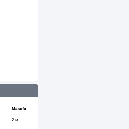
Masofa
2 м