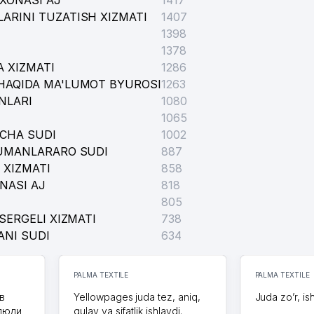
XONASI AJ
1417
ARINI TUZATISH XIZMATI
1407
1398
1378
 XIZMATI
1286
HAQIDA MA'LUMOT BYUROSI
1263
NLARI
1080
1065
NAZORAT INSPEKSIYASI
ICHA SUDI
1002
TUMANLARARO SUDI
887
 XIZMATI
858
NASI AJ
SH MILLIY MARKAZI FILIALI
818
805
SERGELI XIZMATI
738
ANI SUDI
634
PALMA TEXTILE
PALMA TEXTILE
в
Yellowpages juda tez, aniq,
Juda zo’r, is
 люди
qulay va sifatlik ishlaydi.