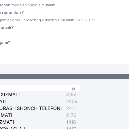
ritadan foydalanishingiz mumkin
 raqamlari?
ar orqali qo’ng’iroq qilishingiz mumkin: 71 2320171
nzili?
-
qami?
XIZMATI
3182
ATI
2459
RASIYASI QOSHIDAGI BOSH TIBBIY BOSHQARMA
URASI ISHONCH TELEFONI
2411
ZMATI
2172
IZMATI
1418
NTAQAVIY FILIALI