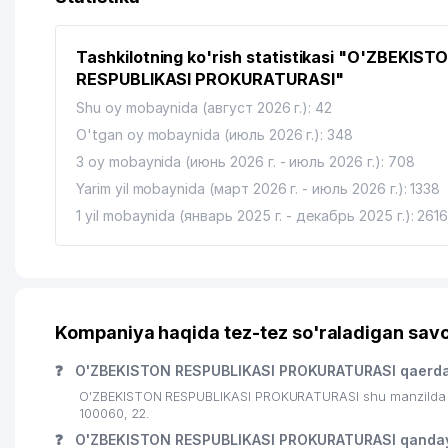
14
CYBER TRADE PORTAL MChJ
Tashkilotning ko'rish statistikasi "O'ZBEKIST
15
XIZMATLAR DUNYOSI XUSUSIY KORXONASI
RESPUBLIKASI PROKURATURASI"
16
ATLAS LOGISTICS MChJ
Shu oy mobaynida (август 2026 г.): 42
O'tgan oy mobaynida (июль 2026 г.): 348
17
AZIYA BESH SAVDO MChJ
3 oy mobaynida (июнь 2026 г. - июль 2026 г.): 708
18
EFENDI CO. LTD. XK MChJ
Yarim yil mobaynida (март 2026 г. - июль 2026 г.): 1338
1 yil mobaynida (январь 2025 г. - декабрь 2025 г.): 261
19
ART HOUSE PRO XUSUSIY KORXONASI
20
O'ZBEKISTON RESPUBLIKASI EKOLOGIYANI VA TABI
21
AIS TECHNO GROUP MChJ
Kompaniya haqida tez-tez so'raladigan savo
22
LUX OPTIC XUSUSIY KORXONASI
❓
O'ZBEKISTON RESPUBLIKASI PROKURATURASI qaerda
23
AL-MAHMUD MASLAHATI ADVOKATLIK FIRMASI
O'ZBEKISTON RESPUBLIKASI PROKURATURASI shu manzilda j
100060, 22.
24
UKRAINA ELChINONASI
❓
O'ZBEKISTON RESPUBLIKASI PROKURATURASI qanday