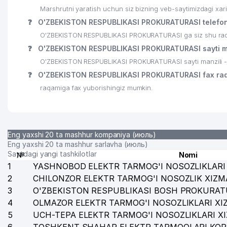
25
LIBERTY COMFORT MChJ
Marshrutni yaratish uchun siz bizning veb-saytimizdagi xa
❓
O'ZBEKISTON RESPUBLIKASI PROKURATURASI telefon
26
SANAR GROUP MChJ
O'ZBEKISTON RESPUBLIKASI PROKURATURASI ga siz shu raqaml
27
O'ZBEKISTON RESPUBLIKA FANLAR AKADEMIYASI
❓
O'ZBEKISTON RESPUBLIKASI PROKURATURASI sayti ma
O'ZBEKISTON RESPUBLIKASI PROKURATURASI sayti manzili 
28
ANGLESEY FOOD MChJ
❓
O'ZBEKISTON RESPUBLIKASI PROKURATURASI fax ra
29
O'ZBEKISTON SOG'LOM SAQLASH MUZEYI
raqamiga fax yuborishingiz mumkin.
30
AFROSIYOB-SAN'AT XUSUSIY KORXONASI
31
GRAND TOUR VOYAGE MChJ
Eng yaxshi 20 ta mashhur kompaniya (июль)
32
AMULET-AUDIT MChJ
Eng yaxshi 20 ta mashhur sarlavha (июль)
Saytdagi yangi tashkilotlar
№
Nomi
33
MALON COMMERCE XUSUSIY KORXONASI
1
YASHNOBOD ELEKTR TARMOG'I NOSOZLIKLARI 
2
CHILONZOR ELEKTR TARMOG'I NOSOZLIK XIZM
34
O'ZBEKISTON RESPUBLIKASI PREZIDENT ADMINIST
3
O'ZBEKISTON RESPUBLIKASI BOSH PROKURAT
4
35
OLMAZOR ELEKTR TARMOG'I NOSOZLIKLARI XI
GREAT SILKROAD TOURISM MChJ
5
UCH-TEPA ELEKTR TARMOG'I NOSOZLIKLARI X
36
QISHLOQ QURILISH BANK ATB TOSHKENT SHAHRI MI