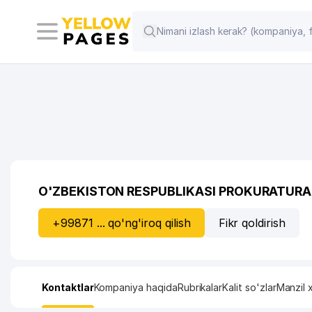
O'ZBEKISTON RESPUBLIKASI PROKURATURA
+99871 ... qo'ng'iroq qilish
Fikr qoldirish
Kontaktlar
Kompaniya haqida
Rubrikalar
Kalit so'zlar
Manzil x