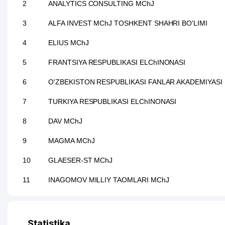
2
ANALYTICS CONSULTING MChJ
3
ALFA INVEST MChJ TOSHKENT SHAHRI BO'LIMI
4
ELIUS MChJ
5
FRANTSIYA RESPUBLIKASI ELChINONASI
6
O'ZBEKISTON RESPUBLIKASI FANLAR AKADEMIYASI
7
TURKIYA RESPUBLIKASI ELChINONASI
8
DAV MChJ
9
MAGMA MChJ
10
GLAESER-ST MChJ
11
INAGOMOV MILLIY TAOMLARI MChJ
12
TARIX INSTITUTI O'ZBEKISTON RESPUBLIKASI FAN
13
ISLOHOTKONSALTSERVIS MChJ
Statistika