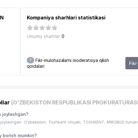
ON
Kompaniya sharhlari statistikasi
Umumiy sharhlar:
0
?
Fikr-mulohazalarni moderatsiya qilish
Fikr
qoidalari
6
ATNI MUHOFAZA QILISH DAVLAT QO'MITASI
llar
(O'ZBEKISTON RESPUBLIKASI PROKURATURASI
 joylashgan?
oylashgan: O'zbekiston, Toshkent viloyati, TOSHKENT, MIROBOD tuman
 borish mumkin?