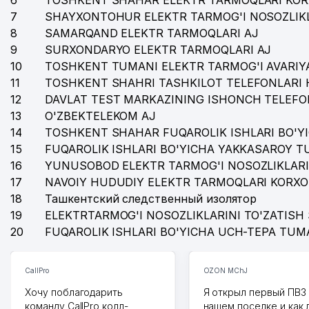
6
TOSHKENT SHAHAR ELEKTR TARMOQLARI KOR
7
SHAYXONTOHUR ELEKTR TARMOG'I NOSOZLIKL
37
ORIENTAL UNIVERSITETI
8
SAMARQAND ELEKTR TARMOQLARI AJ
38
MUBORAK MChJ
9
SURXONDARYO ELEKTR TARMOQLARI AJ
10
TOSHKENT TUMANI ELEKTR TARMOG'I AVARIYA
39
ASIA INSHURANS MChJ
11
TOSHKENT SHAHRI TASHKILOT TELEFONLARI 
12
DAVLAT TEST MARKAZINING ISHONCH TELEFO
40
KRILAK ASIASTROY MChJ
13
O'ZBEKTELEKOM AJ
41
TOSHKENT SHAHAR QURILISH SOHASIDA HUDUDIY 
14
TOSHKENT SHAHAR FUQAROLIK ISHLARI BO'Y
15
FUQAROLIK ISHLARI BO'YICHA YAKKASAROY 
42
DAS MARKETING MChJ
16
YUNUSOBOD ELEKTR TARMOG'I NOSOZLIKLARI
17
43
NAVOIY HUDUDIY ELEKTR TARMOQLARI KORXO
NOGIRONLARNI REABILITATSIA QILISH VA PROTEZLA
18
Ташкентский следственный изолятор
44
ARCH DECO MChJ
19
ELEKTRTARMOG'I NOSOZLIKLARINI TO'ZATISH 
20
FUQAROLIK ISHLARI BO'YICHA UCH-TEPA TUM
45
BELARUS RESPUBLIKASI ELChINONASI
46
BAHTSIZ HODISALAR BYUROSI
CallPro
OZON MChJ
47
HUQUQ UK
Хочу поблагодарить
Я открыл первый ПВЗ 
команду CallPro колл-
нашем поселке и как