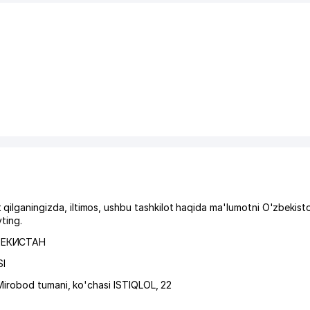
aningizda, iltimos, ushbu tashkilot haqida ma'lumotni O'zbekisto
ting.
БЕКИСТАН
I
Mirobod tumani
,
ko'chasi ISTIQLOL
, 22