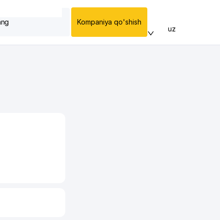
ang
Kompaniya qo'shish
uz