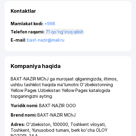
Kontaktlar
Mamlakat kodi:
+998
Telefon raqami:
71 qo'ng'iroq qilish
E-mail:
baxt-nazir@mail.ru
Kompaniya haqida
BAXT-NAZIR MChJ ga murojaat qilganingizda, iltimos,
ushbu tashkilot haqida ma'lumotni O'zbekistonning
Yellow Pages Uzbekistan Yellow Pages katalogida
topganingizni ayting.
Yuridik nomi:
BAXT-NAZIR ООО
Brend nomi:
BAXT-NAZIR MChJ
Adres:
O'zbekiston, 100000,
Toshkent viloyati
,
Toshkent
,
Yunusobod tumani
,
berk ko'cha OLOY
BOZORI
, 24 А