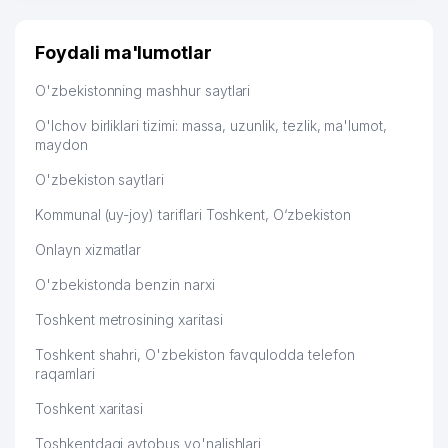
ADVOKATLIK BYUROSI
OVSYANNIKOV Ye.S. YAKKA
51
563 м
Foydali ma'lumotlar
TARTIBDAGI TADBIRKOR
O'zbekistonning mashhur saytlari
52
AGROMIR GROUP ASSOTSIATSIYASI
572 м
O'lchov birliklari tizimi: massa, uzunlik, tezlik, ma'lumot,
MANSUROV YAKKA TARTIBDAGI
maydon
53
584 м
TADBIRKOR
O'zbekiston saytlari
54
GALAKTIKA BIZNES MChJ
587 м
Kommunal (uy-joy) tariflari Toshkent, O‘zbekiston
IPAK YO'LI TURIZM INVEST QK
55
596 м
Onlayn xizmatlar
MChJ
O'zbekistonda benzin narxi
56
IPAK YO'LI TURIZM INVEST MChJ
601 м
Toshkent metrosining xaritasi
57
BENTONITE MChJ
609 м
Toshkent shahri, O'zbekiston favqulodda telefon
58
ARDUS QK MChJ
616 м
raqamlari
Toshkent xaritasi
59
BUNYODKOR YOSHLAR TELEKLUBI
625 м
Toshkentdagi avtobus yo'nalishlari