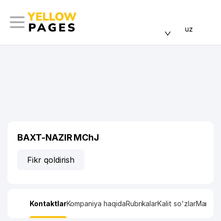
uz
BAXT-NAZIR MChJ
Fikr qoldirish
Kontaktlar
Kompaniya haqida
Rubrikalar
Kalit so'zlar
Manzil x