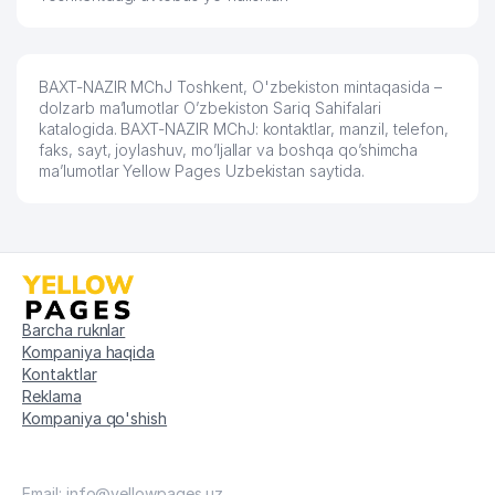
60
MARY-ELLE MChJ
631 м
61
BORODIN S.P. UY-MUZEYI
639 м
BAXT-NAZIR MChJ Toshkent, O'zbekiston mintaqasida –
62
FARMEXX MChJ
643 м
dolzarb ma’lumotlar O’zbekiston Sariq Sahifalari
katalogida. BAXT-NAZIR MChJ: kontaktlar, manzil, telefon,
BEMIDAVS NODAVLAT TA'LIM
63
648 м
faks, sayt, joylashuv, mo’ljallar va boshqa qo’shimcha
MUASSASASI
ma’lumotlar Yellow Pages Uzbekistan saytida.
64
KOINOT-TV MChJ
671 м
65
IMT LOGISTICS NN VAKOLATXONA
672 м
INTELLECT BUSINESS SOLUTIONS
66
674 м
MChJ
Barcha ruknlar
67
ARTERIUM VAKOLATXONA
677 м
Kompaniya haqida
Kontaktlar
MINTAQAL ELEKTRIK TARMOQLARI
Reklama
68
680 м
AJ
Kompaniya qo'shish
69
INTEGRIS MChJ
684 м
Email: info@yellowpages.uz
70
ENERGIYA DISPETCHER MARKAZI
688 м