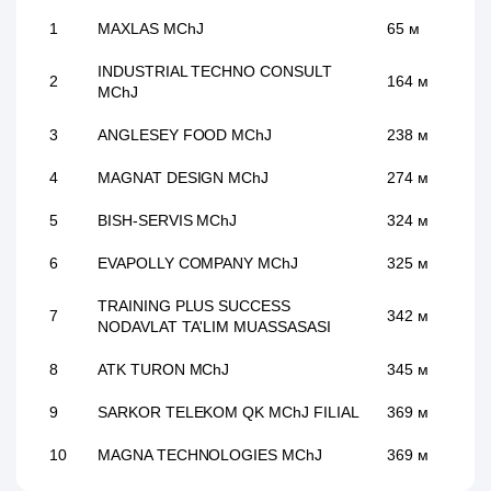
1
MAXLAS MChJ
65 м
INDUSTRIAL TECHNO CONSULT
2
164 м
MChJ
3
ANGLESEY FOOD MChJ
238 м
4
MAGNAT DESIGN MChJ
274 м
5
BISH-SERVIS MChJ
324 м
6
EVAPOLLY COMPANY MChJ
325 м
TRAINING PLUS SUCCESS
7
342 м
NODAVLAT TA'LIM MUASSASASI
8
ATK TURON MChJ
345 м
9
SARKOR TELEKOM QK MChJ FILIAL
369 м
10
MAGNA TECHNOLOGIES MChJ
369 м