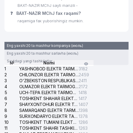
STUDY EXPERT NODAVLAT TA'LIM
31
528 м
BAXT-NAZIR MChJ sayti manzili -
MUASSASASI
❓
BAXT-NAZIR MChJ fax raqami?
32
BEPRO NORMA MChJ
528 м
raqamiga fax yuborishingiz mumkin.
PARKER RUSSELL AUDIT MChJ
33
530 м
AUDITOR TASHKILOTI
Eng yaxshi 20 ta mashhur kompaniya (июль)
ANCORA CONSULTING AND LEGAL
34
531 м
SERVICE ADVOKATLIK FIRMASI
Eng yaxshi 20 ta mashhur sarlavha (июль)
Saytdagi yangi tashkilotlar
№
Nomi
35
SIFAT-BIZNES-SAVDO MChJ
533 м
1
YASHNOBOD ELEKTR TARMOG'I NOSOZLIKLARI XIZMATI
3182
2
CHILONZOR ELEKTR TARMOG'I NOSOZLIK XIZMATI
2459
36
PARKER RUSSELL FINANCE MChJ
533 м
3
O'ZBEKISTON RESPUBLIKASI BOSH PROKURATURASI ISHONCH TELEFONI
2411
4
OLMAZOR ELEKTR TARMOG'I NOSOZLIKLARI XIZMATI
2172
ROSFORT Management and
37
534 м
5
UCH-TEPA ELEKTR TARMOG'I NOSOZLIKLARI XIZMATI
1418
Investment MChJ
6
TOSHKENT SHAHAR ELEKTR TARMOQLARI KORXONASI AJ
1417
7
SHAYXONTOHUR ELEKTR TARMOG'I NOSOZLIKLARINI TUZATISH XIZMATI
1407
38
ERNEST-HOLDING MChJ
536 м
8
SAMARQAND ELEKTR TARMOQLARI AJ
1398
9
SURXONDARYO ELEKTR TARMOQLARI AJ
1378
39
NORI MChJ
536 м
10
TOSHKENT TUMANI ELEKTR TARMOG'I AVARIYA XIZMATI
1286
11
SOY YEVGENIY VALEREVICH YAKKA
TOSHKENT SHAHRI TASHKILOT TELEFONLARI HAQIDA MA'LUMOT BYUROSI
1263
40
536 м