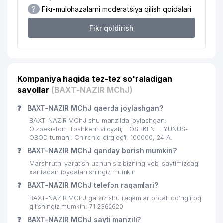
?
Fikr-mulohazalarni moderatsiya qilish qoidalari
21
ORIENTAL MANAGEMENT ShK
417 м
Fikr qoldirish
MARD TRAVEL XUSUSIY
22
422 м
KORXONASI
23
ALOQA PRINT MChJ
431 м
Kompaniya haqida tez-tez so'raladigan
24
DELTA GLOBAL SOLUTIONS MChJ
439 м
savollar
(BAXT-NAZIR MChJ)
EXPRESS BUSINESS RESOURCE
25
448 м
❓
BAXT-NAZIR MChJ qaerda joylashgan?
MChJ
BAXT-NAZIR MChJ shu manzilda joylashgan:
26
QOZOX MADANIYAT MARKAZI
451 м
O'zbekiston, Toshkent viloyati, TOSHKENT, YUNUS-
OBOD tumani, Chirchiq qirg'og'i, 100000, 24 А.
27
ILKOL XUSUSIY KORXONASI
456 м
❓
BAXT-NAZIR MChJ qanday borish mumkin?
Marshrutni yaratish uchun siz bizning veb-saytimizdagi
28
CALYPSO TRAVEL MChJ
479 м
xaritadan foydalanishingiz mumkin
❓
BAXT-NAZIR MChJ telefon raqamlari?
29
ASTEL MChJ
508 м
BAXT-NAZIR MChJ ga siz shu raqamlar orqali qo’ng’iroq
30
PARKER RUSSELL LEGAL MChJ
527 м
qilishingiz mumkin: 71 2362620
❓
BAXT-NAZIR MChJ sayti manzili?