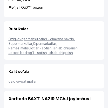
Mo‘ljal:
OLOY" bozori
Rubrikalar
Oziq-ovqat mahsulotlari - chakana savdo
,
Supermarketlar
,
Gipermarketlar
,
Parhez mahsulotlar - sotish, ishlab chiqarish
,
Jo‘xori bodrog‘i - sotish, ishlab chiqraish
Kalit so'zlar
oziq-ovqat mollari
Xaritada BAXT-NAZIR MChJ joylashuvi