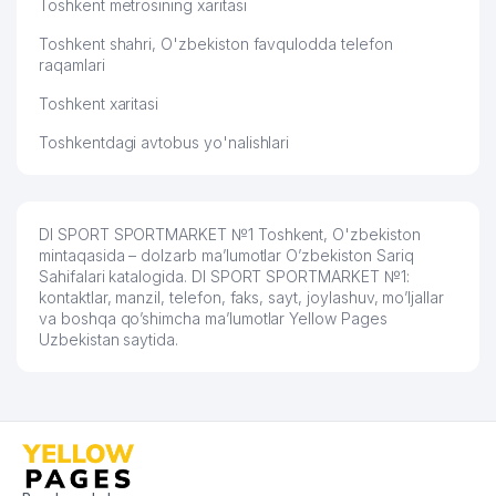
Toshkent metrosining xaritasi
TRUETZSCHLER CENTRAL ASIA QK
Toshkent shahri, O'zbekiston favqulodda telefon
55
287 м
MChJ
raqamlari
Toshkent xaritasi
56
IGRUSHKI DLYA NAS MChJ
288 м
Toshkentdagi avtobus yo'nalishlari
57
EXPERT PRO MChJ
296 м
58
SIFAT-BIZNES-SAVDO MChJ
307 м
BEMIDAVS NODAVLAT TA'LIM
DI SPORT SPORTMARKET №1 Toshkent, O'zbekiston
59
310 м
MUASSASASI
mintaqasida – dolzarb ma’lumotlar O’zbekiston Sariq
Sahifalari katalogida. DI SPORT SPORTMARKET №1:
kontaktlar, manzil, telefon, faks, sayt, joylashuv, mo’ljallar
UBAYDULLAEV U.A YAKKA
60
312 м
va boshqa qo’shimcha ma’lumotlar Yellow Pages
TARTIBDAGI TADBIRKOR
Uzbekistan saytida.
BOLALAR BOG'CHASI №414
61
315 м
(BOTKOZ)
62
LIBERTY BEER MChJ
315 м
63
OSON TEXNIK KREDIT MChJ
326 м