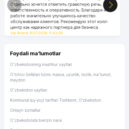
Отдельно хочется отметить грамотную речь,
45
PROSPERO XUSUSIY KORXONASI
256 м
ответственность и оперативность. Благодаря их
работе значительно улучшилось качество
46
FAMILY DENTAL MChJ
259 м
обслуживания клиентов. Рекомендую этот колл-
центр как надежного партнера для бизнеса.
ENGLISH PLAY GROUND O'QUV
47
259 м
Vip Brand 31.07.2026 11:43:39
MARKAZI
48
CRYSTAL COLOR TEXTILE MChJ
265 м
Foydali ma'lumotlar
TOSHKENT SHAHAR SUVTA'MINOTI
49
273 м
MChJ
O'zbekistonning mashhur saytlari
50
MAKS GRAFIKA MChJ
274 м
O'lchov birliklari tizimi: massa, uzunlik, tezlik, ma'lumot,
maydon
STUDY EXPERT NODAVLAT TA'LIM
51
278 м
MUASSASASI
O'zbekiston saytlari
Kommunal (uy-joy) tariflari Toshkent, O‘zbekiston
RISBAKOVA G. YAKKA TARTIBDAGI
52
278 м
TADBIRKOR
Onlayn xizmatlar
53
LAZZAT OSIYO MChJ
282 м
O'zbekistonda benzin narxi
54
HAYOT-NASHR MChJ
286 м