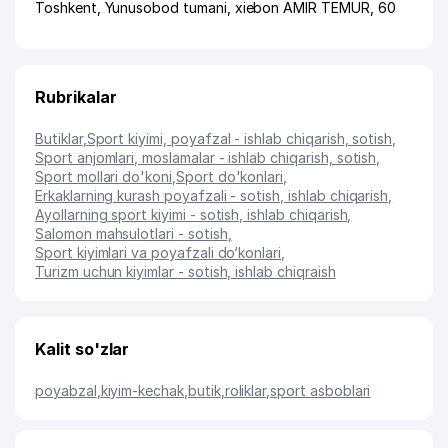
Toshkent
,
Yunusobod tumani
,
xiеbon AMIR TEMUR
, 60
Rubrikalar
Butiklar
,
Sport kiyimi, poyafzal - ishlab chiqarish, sotish
,
Sport anjomlari, moslamalar - ishlab chiqarish, sotish
,
Sport mollari do'koni
,
Sport do'konlari
,
Erkaklarning kurash poyafzali - sotish, ishlab chiqarish
,
Ayollarning sport kiyimi - sotish, ishlab chiqarish
,
Salomon mahsulotlari - sotish
,
Sport kiyimlari va poyafzali do‘konlari
,
Turizm uchun kiyimlar - sotish, ishlab chiqraish
Kalit so'zlar
poyabzal
,
kiyim-kechak
,
butik
,
roliklar
,
sport asboblari