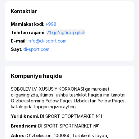
Kontaktlar
Mamlakat kodi:
+998
Telefon raqami:
71 qo'ng'iroq qilish
E-mail:
info@di-sport.com
Sayt:
di-sport.com
Kompaniya haqida
SOBOLEV I.V. XUSUSIY KORXONASI ga murojaat
qilganingizda, iltimos, ushbu tashkilot haqida ma'lumotni
O'zbekistonning Yellow Pages Uzbekistan Yellow Pages
katalogida topganingizni ayting.
Yuridik nomi:
DI SPORT СПОРТМАРКЕТ №1
Brend nomi:
DI SPORT SPORTMARKET №1
Adres:
O'zbekiston, 100084,
Toshkent viloyati
,