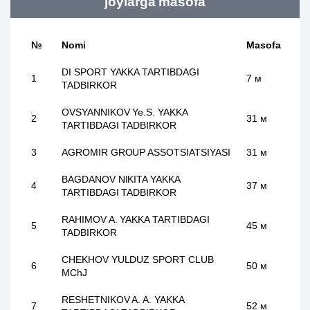
joylarga masofa
№
Nomi
Masofa
DI SPORT YAKKA TARTIBDAGI
1
7 м
TADBIRKOR
OVSYANNIKOV Ye.S. YAKKA
2
31 м
TARTIBDAGI TADBIRKOR
3
AGROMIR GROUP ASSOTSIATSIYASI
31 м
BAGDANOV NIKITA YAKKA
4
37 м
TARTIBDAGI TADBIRKOR
RAHIMOV A. YAKKA TARTIBDAGI
5
45 м
TADBIRKOR
CHEKHOV YULDUZ SPORT CLUB
6
50 м
MChJ
RESHETNIKOV A. A. YAKKA
7
52 м