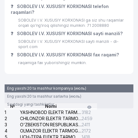
O'ZBEKISTON RESPUBLIKASI
❓
SOBOLEV I.V. XUSUSIY KORXONASI telefon
27
SPORTNI RIVOJLANTIRISH
190 м
raqamlari?
VAZIRLIGI
SOBOLEV I.V. XUSUSIY KORXONASI ga siz shu raqamlar
28
SILGA QARSHI DISPANSERI № 4
191 м
orqali qo’ng’iroq qilishingiz mumkin: 71 2008880
❓
SOBOLEV I.V. XUSUSIY KORXONASI sayti manzili?
QO'SHNILAR UY-JOY MULK
29
193 м
SOBOLEV I.V. XUSUSIY KORXONASI sayti manzili - di-
SHIRKATI
sport.com
30
MEGAPOLIS DENTA SERVICE MChJ
201 м
❓
SOBOLEV I.V. XUSUSIY KORXONASI fax raqami?
raqamiga fax yuborishingiz mumkin.
31
MAK FOOD SERVICE MChJ
205 м
32
TOSHKENT MOLIYA INSTITUTI
206 м
Eng yaxshi 20 ta mashhur kompaniya (июль)
JASUR GRAND SERVICE XUSUSIY
33
211 м
KORXONASI
Eng yaxshi 20 ta mashhur sarlavha (июль)
Saytdagi yangi tashkilotlar
№
Nomi
34
ISLAND SERVICE MChJ
213 м
1
YASHNOBOD ELEKTR TARMOG'I NOSOZLIKLARI XIZMATI
3182
2
CHILONZOR ELEKTR TARMOG'I NOSOZLIK XIZMATI
2459
LEADER TRAVEL AND STUDY
35
213 м
3
O'ZBEKISTON RESPUBLIKASI BOSH PROKURATURASI ISHONCH TELEFONI
2411
XUSUSIY KORXONASI
4
OLMAZOR ELEKTR TARMOG'I NOSOZLIKLARI XIZMATI
2172
5
UCH-TEPA ELEKTR TARMOG'I NOSOZLIKLARI XIZMATI
1418