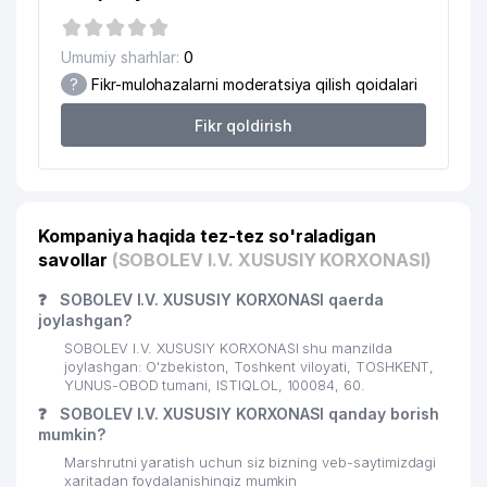
17
AIR TRAVEL LINK MChJ
88 м
18
REPAIR INDUSTRY MChJ
91 м
Umumiy sharhlar:
0
?
Fikr-mulohazalarni moderatsiya qilish qoidalari
TEXTILE MACHINERY MIDDLE ASIA
19
116 м
MChJ
Fikr qoldirish
SHARIFAHONAYA XUSUSIY
20
120 м
KORXONASI
21
CARAT TRADE GROUP MChJ
152 м
Kompaniya haqida tez-tez so'raladigan
22
TECHNOBIOMEDIKAL MChJ
154 м
savollar
(SOBOLEV I.V. XUSUSIY KORXONASI)
❓
23
SOBOLEV I.V. XUSUSIY KORXONASI qaerda
IPAK YO'LI BANKI
156 м
joylashgan?
24
ERNEST-HOLDING MChJ
167 м
SOBOLEV I.V. XUSUSIY KORXONASI shu manzilda
joylashgan: O'zbekiston, Toshkent viloyati, TOSHKENT,
25
GYOTE INSTITUTI TASHKENT
182 м
YUNUS-OBOD tumani, ISTIQLOL, 100084, 60.
❓
SOBOLEV I.V. XUSUSIY KORXONASI qanday borish
MASHKOV A.YU. YAKKA TARTIBDAGI
mumkin?
26
182 м
TADBIRKOR
Marshrutni yaratish uchun siz bizning veb-saytimizdagi
xaritadan foydalanishingiz mumkin