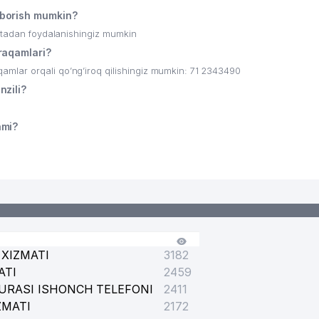
borish mumkin?
ritadan foydalanishingiz mumkin
raqamlari?
lar orqali qo’ng’iroq qilishingiz mumkin: 71 2343490
zili?
-
ami?
XIZMATI
3182
ATI
2459
URASI ISHONCH TELEFONI
2411
ZMATI
2172