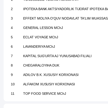
2
IPOTEKA BANK AKTSIYADORLIK TIJORAT IPOTEKA B
3
EFFEKT MOLIYA O'QUV NODAVLAT TA'LIM MUASSAS
4
GENERAL LESSON MChJ
5
ECLAT VOYAGE MChJ
6
LAVANDERIYA MChJ
7
KAPITAL SUG'URTA AJ YUNUSABAD FILIALI
8
CHEGARALOYIHA DUK
9
ADILOV B.K. XUSUSIY KORXONASI
10
ALFAKOM XUSUSIY KORXONASI
11
TOP FOOD SERVICE MChJ
12
MOMENT BIND XUSUSIY KORXONASI