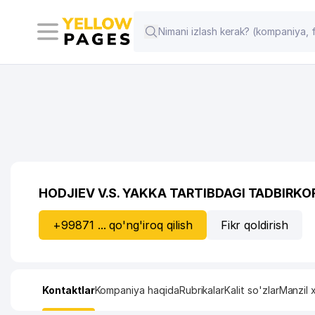
HODJIEV V.S. YAKKA TARTIBDAGI TADBIRKO
+99871 ... qo'ng'iroq qilish
Fikr qoldirish
Kontaktlar
Kompaniya haqida
Rubrikalar
Kalit so'zlar
Manzil x