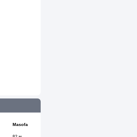
Masofa
82 м