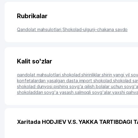
Rubrikalar
Qandolat mahsulotlari
,
Shokolad-ulgurji-chakana savdo
Kalit so'zlar
qandolat mahsulotlari
,
shokolad
,
shirinliklar
,
shirin yangi yil so
konfetalardan yasalgan dasta
,
import shokolad
,
shokolad sav
shokolad dunyosi
,
pishiriq sovg'a qilish
,
bolalar uchun sovg'a
shokoladdan sovg'a yasash
,
salmoqli sovg'alar
,
yaxshi qahva
Xaritada HODJIEV V.S. YAKKA TARTIBDAGI T