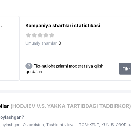
.
Kompaniya sharhlari statistikasi
Umumiy sharhlar:
0
?
Fikr-mulohazalarni moderatsiya qilish
Fikr
qoidalari
4
llar
(HODJIEV V.S. YAKKA TARTIBDAGI TADBIRKOR)
joylashgan?
oylashgan: O'zbekiston, Toshkent viloyati, TOSHKENT, YUNUS-OBOD t