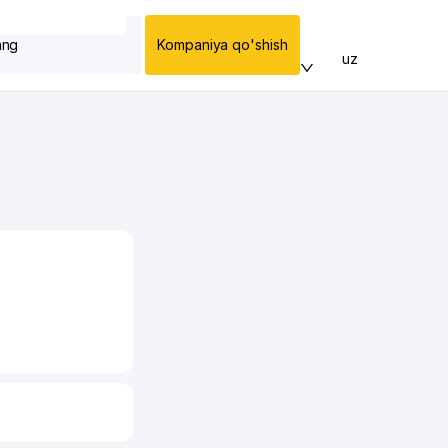
ang
Kompaniya qo'shish
uz