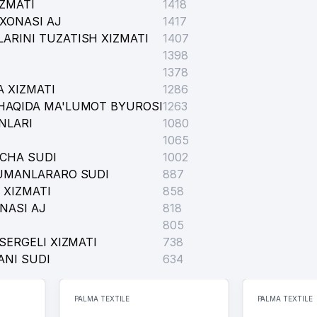
IZMATI
1418
XONASI AJ
1417
ARINI TUZATISH XIZMATI
1407
1398
1378
 XIZMATI
1286
HAQIDA MA'LUMOT BYUROSI
1263
NLARI
1080
1065
I
ICHA SUDI
1002
TUMANLARARO SUDI
887
 XIZMATI
858
NASI AJ
818
805
SERGELI XIZMATI
738
ANI SUDI
634
PALMA TEXTILE
PALMA TEXTILE