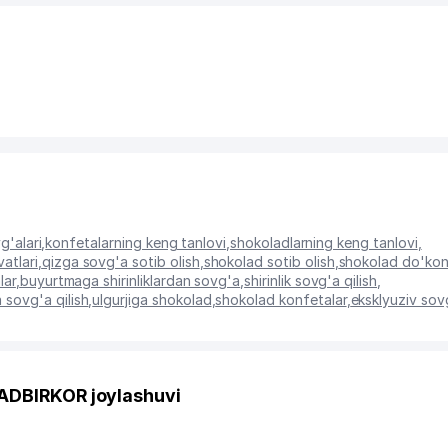
vg'alari
,
konfetalarning keng tanlovi
,
shokoladlarning keng tanlovi
,
atlari
,
qizga sovg'a sotib olish
,
shokolad sotib olish
,
shokolad do'kon
lar
,
buyurtmaga shirinliklardan sovg'a
,
shirinlik sovg'a qilish
,
 sovg'a qilish
,
ulgurjiga shokolad
,
shokolad konfetalar
,
eksklyuziv sov
ADBIRKOR joylashuvi