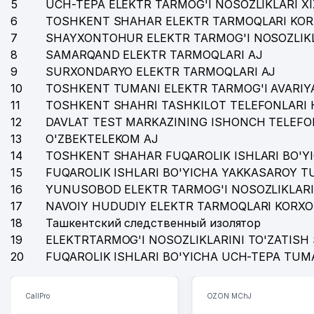
5
UCH-TEPA ELEKTR TARMOG'I NOSOZLIKLARI X
36
BASHIR NAVID GROUP LTD. VAKOLATXONA
6
TOSHKENT SHAHAR ELEKTR TARMOQLARI KOR
7
SHAYXONTOHUR ELEKTR TARMOG'I NOSOZLIKL
37
DUPLEX TEL MChJ
8
SAMARQAND ELEKTR TARMOQLARI AJ
38
ELITE SCHOOL ENTERPRISE MChJ
9
SURXONDARYO ELEKTR TARMOQLARI AJ
10
TOSHKENT TUMANI ELEKTR TARMOG'I AVARIYA
39
BARS ССС MChJ
11
TOSHKENT SHAHRI TASHKILOT TELEFONLARI 
12
DAVLAT TEST MARKAZINING ISHONCH TELEFO
40
MANSOUR PLYUS MChJ
13
O'ZBEKTELEKOM AJ
41
KINOSTUDIA FOCUS NODAVLAT TA'LIM MUASSASAS
14
TOSHKENT SHAHAR FUQAROLIK ISHLARI BO'Y
15
FUQAROLIK ISHLARI BO'YICHA YAKKASAROY 
42
ITOCHU CORPORATION VAKOLATXONA
16
YUNUSOBOD ELEKTR TARMOG'I NOSOZLIKLARI
17
43
NAVOIY HUDUDIY ELEKTR TARMOQLARI KORXO
GAZON MARKAZI MChJ
18
Ташкентский следственный изолятор
44
AYSEL-INVEST MChJ
19
ELEKTRTARMOG'I NOSOZLIKLARINI TO'ZATISH 
20
FUQAROLIK ISHLARI BO'YICHA UCH-TEPA TUM
45
ATOMIC SYSTEMS MChJ
46
ISKRATEL TASHKENT MChJ
CallPro
OZON MChJ