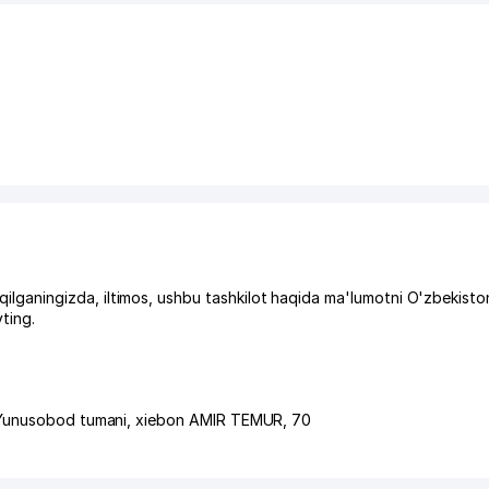
aningizda, iltimos, ushbu tashkilot haqida ma'lumotni O'zbekisto
ting.
Yunusobod tumani
,
xiеbon AMIR TEMUR
, 70