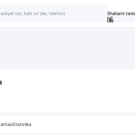
Shaharni tanl
R
aritasi
Statistika