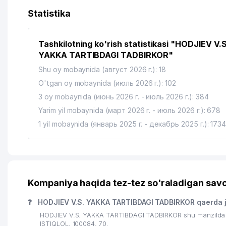
13
BUSINESS AUDIT TODAY MChJ
Statistika
14
LUX MEBEL GROUP MChJ
Tashkilotning ko'rish statistikasi "HODJIEV V.S
15
YUNUSOBOD TUMANI MADANIYAT BO'LIMI
YAKKA TARTIBDAGI TADBIRKOR"
16
JUS COGENS ADVOKATLIK FIRMASI
Shu oy mobaynida (август 2026 г.): 18
O'tgan oy mobaynida (июль 2026 г.): 102
17
LIFE-PLUS MChJ
3 oy mobaynida (июнь 2026 г. - июль 2026 г.): 384
18
MEDICAL LABORATORIES SERVICES MChJ
Yarim yil mobaynida (март 2026 г. - июль 2026 г.): 678
1 yil mobaynida (январь 2025 г. - декабрь 2025 г.): 173
19
ROVER TOUR TRAVEL MChJ
20
DELIKAT DENT XUSUSIY KORXONASI
21
XASANOVA M. R. YAKKA TARTIBDAGI TADBIRKOR
Kompaniya haqida tez-tez so'raladigan savo
22
ZERA-STUDIO-A MChJ
❓
HODJIEV V.S. YAKKA TARTIBDAGI TADBIRKOR qaerda 
23
ICARDA VAKOLATXONA
HODJIEV V.S. YAKKA TARTIBDAGI TADBIRKOR shu manzilda j
ISTIQLOL, 100084, 70.
24
ADAMANT MOTORS MChJ