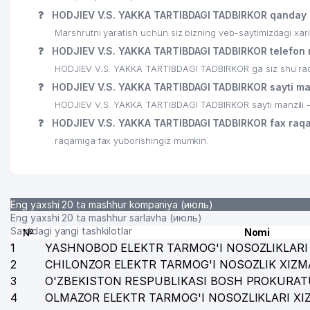
❓
HODJIEV V.S. YAKKA TARTIBDAGI TADBIRKOR qanday 
25
BILLUR SUV SERVIS MChJ
Marshrutni yaratish uchun siz bizning veb-saytimizdagi xa
❓
HODJIEV V.S. YAKKA TARTIBDAGI TADBIRKOR telefon 
26
QORA BAYIR SAVDO XUSUSIY KORXONASI
HODJIEV V.S. YAKKA TARTIBDAGI TADBIRKOR ga siz shu raqam
27
AVTOGAZTEXNO PROEKT MChJ
❓
HODJIEV V.S. YAKKA TARTIBDAGI TADBIRKOR sayti man
HODJIEV V.S. YAKKA TARTIBDAGI TADBIRKOR sayti manzili 
28
DEPO-INVEST-TRAST MChJ
❓
HODJIEV V.S. YAKKA TARTIBDAGI TADBIRKOR fax raq
29
ABBOSXON QURILISH MChJ
raqamiga fax yuborishingiz mumkin.
30
FARMAPRIM S.R.L. VAKOLATXONA
31
TRANS GAZ LOYIHA MChJ
Eng yaxshi 20 ta mashhur kompaniya (июль)
32
DESIGN SERVIS-PLYUS MChJ
Eng yaxshi 20 ta mashhur sarlavha (июль)
Saytdagi yangi tashkilotlar
№
Nomi
33
GALLERY INTERIOR MChJ
1
YASHNOBOD ELEKTR TARMOG'I NOSOZLIKLARI 
2
CHILONZOR ELEKTR TARMOG'I NOSOZLIK XIZM
34
MARKAZIY AEROGEODEZIYA KORXONA
3
O'ZBEKISTON RESPUBLIKASI BOSH PROKURAT
4
35
OLMAZOR ELEKTR TARMOG'I NOSOZLIKLARI XI
INTER INVESTMENT CONSULTING MChJ