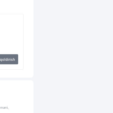
226 м
234 м
236 м
236 м
239 м
256 м
 qoldirish
281 м
285 м
290 м
298 м
304 м
umani,
313 м