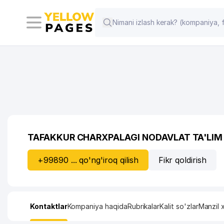
TAFAKKUR CHARXPALAGI NODAVLAT TA'LI
+99890 ... qo'ng'iroq qilish
Fikr qoldirish
Kontaktlar
Kompaniya haqida
Rubrikalar
Kalit so'zlar
Manzil x