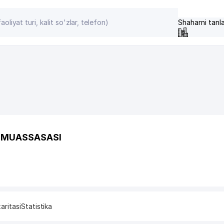
Shaharni tanl
M MUASSASASI
aritasi
Statistika