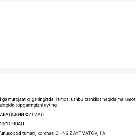
ojaat qilganingizda, iltimos, ushbu tashkilot haqida ma'lumot
logida topganingizni ayting.
УСАБАДСКИЙ ФИЛИАЛ
OD FILIALI
Yunusobod tumani
,
ko'chasi CHINGIZ AYTMATOV
, 1 A