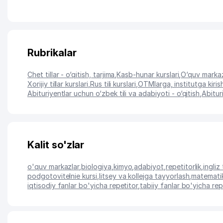
Rubrikalar
Chet tillar - o‘qitish, tarjima
,
Kasb-hunar kurslari
,
O‘quv markaz
Xorijiy tillar kurslari
,
Rus tili kurslari
,
OTMlarga, institutga kiri
Abituriyentlar uchun o‘zbek tili va adabiyoti - o‘qitish
,
Abitur
Kalit so'zlar
o'quv markazlar
,
biologiya
,
kimyo
,
adabiyot
,
repetitorlik
,
ingliz t
podgotovitelnie kursi
,
litsey va kollejga tayyorlash
,
matematik
iqtisodiy fanlar bo'yicha repetitor
,
tabiiy fanlar bo'yicha rep