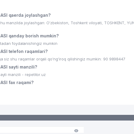
SI qaerda joylashgan?
manzilda joylashgan: O'zbekiston, Toshkent viloyati, TOSHKENT, Y
SI qanday borish mumkin?
ritadan foydalanishingiz mumkin
I telefon raqamlari?
 shu raqamlar orqali qo’ng’iroq qilishingiz mumkin: 90 9898447
I sayti manzili?
 manzili - repetitor.uz
SI fax raqami?
KOMPANIYASI