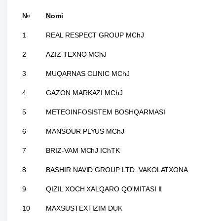
№
Nomi
1
REAL RESPECT GROUP MChJ
2
AZIZ TEXNO MChJ
3
MUQARNAS CLINIC MChJ
4
GAZON MARKAZI MChJ
5
METEOINFOSISTEM BOSHQARMASI
6
MANSOUR PLYUS MChJ
7
BRIZ-VAM MChJ IChTK
8
BASHIR NAVID GROUP LTD. VAKOLATXONA
9
QIZIL XOCH XALQARO QO'MITASI II
10
MAXSUSTEXTIZIM DUK