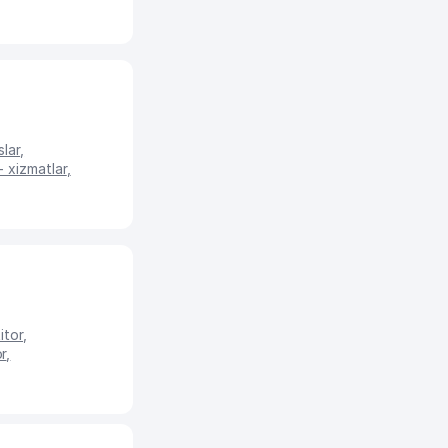
slar
,
 xizmatlar
,
itor
,
or
,