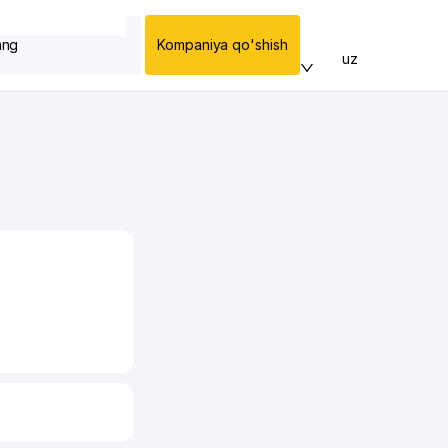
ang
Kompaniya qo'shish
uz