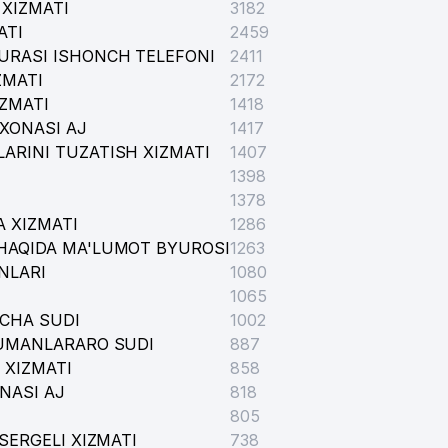
XIZMATI
3182
ATI
2459
URASI ISHONCH TELEFONI
2411
ZMATI
2172
IZMATI
1418
XONASI AJ
1417
ARINI TUZATISH XIZMATI
1407
1398
1378
 XIZMATI
1286
HAQIDA MA'LUMOT BYUROSI
1263
NLARI
1080
1065
ICHA SUDI
1002
TUMANLARARO SUDI
887
 XIZMATI
858
NASI AJ
818
805
SERGELI XIZMATI
738