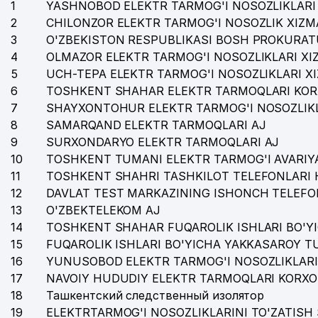
1
YASHNOBOD ELEKTR TARMOG'I NOSOZLIKLARI 
34
ALEKSA POLIGRAFIYA XUSUSIY KORXONASI
2
CHILONZOR ELEKTR TARMOG'I NOSOZLIK XIZM
35
ICARDA VAKOLATXONA
3
O'ZBEKISTON RESPUBLIKASI BOSH PROKURAT
4
OLMAZOR ELEKTR TARMOG'I NOSOZLIKLARI XI
36
BARS ССС MChJ
5
UCH-TEPA ELEKTR TARMOG'I NOSOZLIKLARI X
6
TOSHKENT SHAHAR ELEKTR TARMOQLARI KOR
37
AIR-PROM-TECHNOLOGY MChJ
7
SHAYXONTOHUR ELEKTR TARMOG'I NOSOZLIKL
38
BUSINESS AUDIT TODAY MChJ
8
SAMARQAND ELEKTR TARMOQLARI AJ
9
SURXONDARYO ELEKTR TARMOQLARI AJ
39
YUNUSOBOD TUMANI MADANIYAT BO'LIMI
10
TOSHKENT TUMANI ELEKTR TARMOG'I AVARIYA
11
TOSHKENT SHAHRI TASHKILOT TELEFONLARI 
40
LUX MEBEL GROUP MChJ
12
DAVLAT TEST MARKAZINING ISHONCH TELEFO
41
JUS COGENS ADVOKATLIK FIRMASI
13
O'ZBEKTELEKOM AJ
14
TOSHKENT SHAHAR FUQAROLIK ISHLARI BO'Y
42
AKAN QK MChJ
15
FUQAROLIK ISHLARI BO'YICHA YAKKASAROY 
43
TIB STANDART SERVIS MChJ
16
YUNUSOBOD ELEKTR TARMOG'I NOSOZLIKLARI
17
NAVOIY HUDUDIY ELEKTR TARMOQLARI KORXO
44
YUNUSOBOD TUMANI HOKIMIYATI
18
Ташкентский следственный изолятор
19
ELEKTRTARMOG'I NOSOZLIKLARINI TO'ZATISH 
45
HODJIEV V.S. YAKKA TARTIBDAGI TADBIRKOR