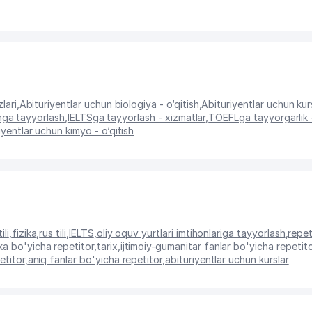
lari
,
Abituriyentlar uchun biologiya - o‘qitish
,
Abituriyentlar uchun kur
shga tayyorlash
,
IELTSga tayyorlash - xizmatlar
,
TOEFLga tayyorgarlik -
iyentlar uchun kimyo - o‘qitish
ili
,
fizika
,
rus tili
,
IELTS
,
oliy oquv yurtlari imtihonlariga tayyorlash
,
repet
a bo'yicha repetitor
,
tarix
,
ijtimoiy-gumanitar fanlar bo'yicha repetit
etitor
,
aniq fanlar bo'yicha repetitor
,
abituriyentlar uchun kurslar