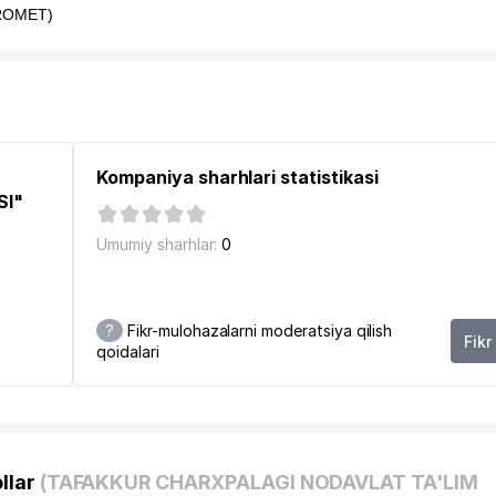
ROMET)
Kompaniya sharhlari statistikasi
SI"
Umumiy sharhlar:
0
?
Fikr-mulohazalarni moderatsiya qilish
Fikr
qoidalari
llar
(TAFAKKUR CHARXPALAGI NODAVLAT TA'LIM