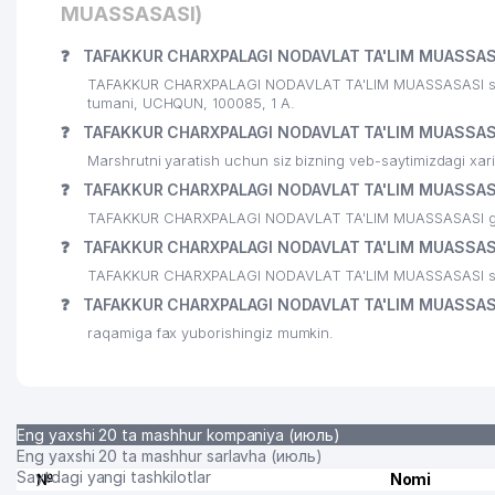
MUASSASASI)
23
TRANS GAZ LOYIHA MChJ
❓
TAFAKKUR CHARXPALAGI NODAVLAT TA'LIM MUASSASA
24
AVTOGAZTEXNO PROEKT MChJ
TAFAKKUR CHARXPALAGI NODAVLAT TA'LIM MUASSASASI shu 
tumani, UCHQUN, 100085, 1 A.
25
FARMAPRIM S.R.L. VAKOLATXONA
❓
TAFAKKUR CHARXPALAGI NODAVLAT TA'LIM MUASSASA
Marshrutni yaratish uchun siz bizning veb-saytimizdagi xa
26
BILLUR SUV SERVIS MChJ
❓
TAFAKKUR CHARXPALAGI NODAVLAT TA'LIM MUASSASAS
27
DEPO-INVEST-TRAST MChJ
TAFAKKUR CHARXPALAGI NODAVLAT TA'LIM MUASSASASI ga siz
❓
TAFAKKUR CHARXPALAGI NODAVLAT TA'LIM MUASSASAS
28
ABBOSXON QURILISH MChJ
TAFAKKUR CHARXPALAGI NODAVLAT TA'LIM MUASSASASI sayti
29
DUPLEX TEL MChJ
❓
TAFAKKUR CHARXPALAGI NODAVLAT TA'LIM MUASSASA
raqamiga fax yuborishingiz mumkin.
30
MEDICAL LABORATORIES SERVICES MChJ
31
SILA SVETA XUSUSIY KORXONASI
32
DELOVOY GOROD REKLAMA VA ISHLAB CHIQARISH 
Eng yaxshi 20 ta mashhur kompaniya (июль)
Eng yaxshi 20 ta mashhur sarlavha (июль)
33
ADAMANT MOTORS MChJ
Saytdagi yangi tashkilotlar
№
Nomi