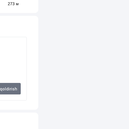
273 м
321 м
344 м
409 м
423 м
436 м
443 м
444 м
 qoldirish
448 м
449 м
452 м
454 м