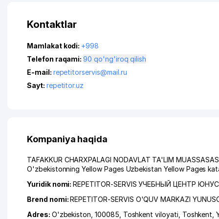
Kontaktlar
Mamlakat kodi:
+998
Telefon raqami:
90 qo'ng'iroq qilish
E-mail:
repetitorservis@mail.ru
Sayt:
repetitor.uz
Kompaniya haqida
TAFAKKUR CHARXPALAGI NODAVLAT TA'LIM MUASSASASI ga mur
O'zbekistonning Yellow Pages Uzbekistan Yellow Pages kata
Yuridik nomi:
REPETITOR-SERVIS УЧЕБНЫЙ ЦЕНТР ЮН
Brend nomi:
REPETITOR-SERVIS O'QUV MARKAZI YUNUSOB
Adres:
O'zbekiston, 100085,
Toshkent viloyati
,
Toshkent
,