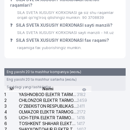
30
MOVE ONE LOGISTICS XK MChJ
447 м
raqamlari?
31
KONSTRUKTOR IIK MChJ
448 м
SILA SVETA XUSUSIY KORXONASI ga siz shu raqamlar
orqali qo’ng’iroq qilishingiz mumkin: 90 3708839
STOMATOLOGIYA POLIKLINIKASI
❓
SILA SVETA XUSUSIY KORXONASI sayti manzili?
32
450 м
№5 (YUNUSOBOD TUMANI)
SILA SVETA XUSUSIY KORXONASI sayti manzili - hlt.uz
❓
SILA SVETA XUSUSIY KORXONASI fax raqami?
POYTAXT ADVOKATLAR
33
457 м
KOLLEGIYASI
raqamiga fax yuborishingiz mumkin.
34
FARHOD ABDULLA MChJ
463 м
35
REAL RESPECT GROUP MChJ
470 м
Eng yaxshi 20 ta mashhur kompaniya (июль)
Eng yaxshi 20 ta mashhur sarlavha (июль)
ALEKSA POLIGRAFIYA XUSUSIY
36
472 м
KORXONASI
Saytdagi yangi tashkilotlar
№
Nomi
1
YASHNOBOD ELEKTR TARMOG'I NOSOZLIKLARI XIZMATI
3182
37
YES INVEST MANAGE MChJ
474 м
2
CHILONZOR ELEKTR TARMOG'I NOSOZLIK XIZMATI
2459
3
O'ZBEKISTON RESPUBLIKASI BOSH PROKURATURASI ISHONCH TELEFONI
2411
TAFAKKUR CHARXPALAGI
38
474 м
4
OLMAZOR ELEKTR TARMOG'I NOSOZLIKLARI XIZMATI
2172
NODAVLAT TA'LIM MUASSASASI
5
UCH-TEPA ELEKTR TARMOG'I NOSOZLIKLARI XIZMATI
1418
6
TOSHKENT SHAHAR ELEKTR TARMOQLARI KORXONASI AJ
1417
O'ZBEKISTON BUXGALTERLAR VA
7
SHAYXONTOHUR ELEKTR TARMOG'I NOSOZLIKLARINI TUZATISH XIZMATI
1407