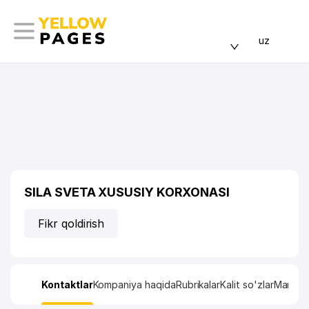
uz
SILA SVETA XUSUSIY KORXONASI
Fikr qoldirish
Kontaktlar
Kompaniya haqida
Rubrikalar
Kalit so'zlar
Manzil x