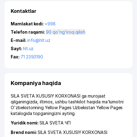
Kontaktlar
Mamlakat kodi:
+998
Telefon raqami:
90 qo'ng'iroq qilish
E-mail:
info@hlt.uz
Sayt:
hlt.uz
Fax:
71 2350190
Kompaniya haqida
SILA SVETA XUSUSIY KORXONASI ga murojaat
qilganingizda, iltimos, ushbu tashkilot haqida ma'lumotni
O'zbekistonning Yellow Pages Uzbekistan Yellow Pages
katalogida topganingizni ayting.
Yuridik nomi:
SILA SVETA ЧП
Brend nomi:
SILA SVETA XUSUSIY KORXONASI