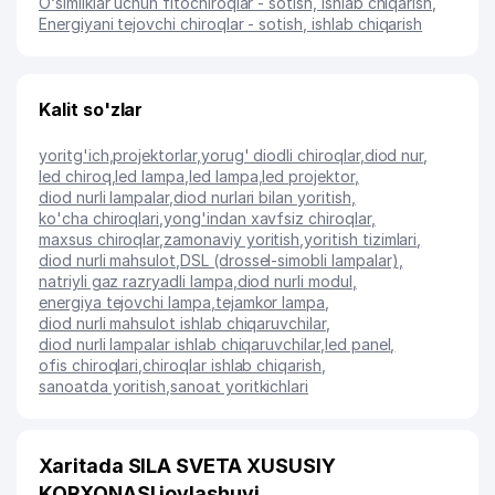
O‘simliklar uchun fitochiroqlar - sotish, ishlab chiqarish
,
Energiyani tejovchi chiroqlar - sotish, ishlab chiqarish
Kalit so'zlar
yoritg'ich
,
projektorlar
,
yorug' diodli chiroqlar
,
diod nur
,
led chiroq
,
led lampa
,
led lampa
,
led projektor
,
diod nurli lampalar
,
diod nurlari bilan yoritish
,
ko'cha chiroqlari
,
yong'indan xavfsiz chiroqlar
,
maxsus chiroqlar
,
zamonaviy yoritish
,
yoritish tizimlari
,
diod nurli mahsulot
,
DSL (drossel-simobli lampalar)
,
natriyli gaz razryadli lampa
,
diod nurli modul
,
energiya tejovchi lampa
,
tejamkor lampa
,
diod nurli mahsulot ishlab chiqaruvchilar
,
diod nurli lampalar ishlab chiqaruvchilar
,
led panel
,
ofis chiroqlari
,
chiroqlar ishlab chiqarish
,
sanoatda yoritish
,
sanoat yoritkichlari
Xaritada SILA SVETA XUSUSIY
KORXONASI joylashuvi