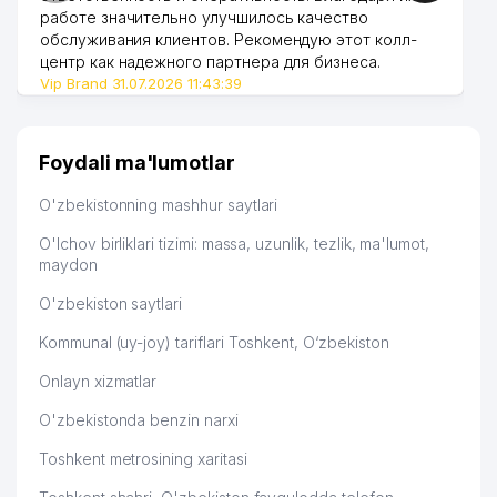
работе значительно улучшилось качество
обслуживания клиентов. Рекомендую этот колл-
49
EUROPA EXCLUSIVE GROUP MChJ
542 м
центр как надежного партнера для бизнеса.
Vip Brand 31.07.2026 11:43:39
INVEST ADVANCE XUSUSIY
50
545 м
KORXONASI
51
BRIO GROUP MChJ
545 м
Foydali ma'lumotlar
52
BRILLER CLEANINS MChJ
545 м
O'zbekistonning mashhur saytlari
53
JENSHEN-TEHNOFARM MChJ
564 м
O'lchov birliklari tizimi: massa, uzunlik, tezlik, ma'lumot,
maydon
54
IRANIS PRINT XUSUSIY KORXONASI
564 м
O'zbekiston saytlari
55
DESIGN GRAPHICS MChJ
564 м
Kommunal (uy-joy) tariflari Toshkent, O‘zbekiston
GOLDEN HOUSE DEVELOPMENT
56
564 м
Onlayn xizmatlar
MChJ
O'zbekistonda benzin narxi
57
SHARNOD MChJ
570 м
Toshkent metrosining xaritasi
MEHRIBONLIK KEKSALARGA SOSIAL
58
YORDAMLASHTIRISH JAMIYATI
572 м