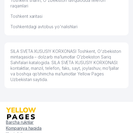
Toshkent shahri, O'zbekiston favqulodda telefon
(YUNUSOBOD BO'LIMI)
raqamlari
Toshkent xaritasi
59
BRIZ-VAM MChJ IChTK
574 м
Toshkentdagi avtobus yo'nalishlari
60
KOMANDOR STAR MChJ
583 м
61
GAZON MARKAZI MChJ
587 м
SILA SVETA XUSUSIY KORXONASI Toshkent, O'zbekiston
DENTAL-TECHNOLOGY SERVICE
62
590 м
mintaqasida – dolzarb ma’lumotlar O’zbekiston Sariq
MChJ
Sahifalari katalogida. SILA SVETA XUSUSIY KORXONASI:
kontaktlar, manzil, telefon, faks, sayt, joylashuv, mo’ljallar
IBADULLAYEV X.R. YAKKA
63
590 м
va boshqa qo’shimcha ma’lumotlar Yellow Pages
TARTIBDAGI TADBIRKOR
Uzbekistan saytida.
64
MANSOUR PLYUS MChJ
598 м
65
OYDIN ELECTRIC MChJ
598 м
66
OPTIK MChJ
599 м
67
SAMDI ORIGINAL SERVIS MChJ
602 м
Barcha ruknlar
Kompaniya haqida
68
ANVAR FARM SERVIS MChJ
605 м