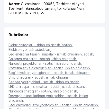
Adres:
O'zbekiston, 100052,
Toshkent viloyati
,
Toshkent
,
Yunusobod tumani
,
tor ko'chasi 1-chi
BODOMZOR YO'LI
, 85
Rubrikalar
Elektr chiroqlar - ishlab chiqarish, sotish
,
Elektron yoritish asboblari
,
Led energiya tejash lampalar - ishlab chiqarish, sotish
,
Galogen chiroqlar - sotish, ishlab chiqarish
,
Nurdiotli projektorlar - sotish, ishlab chiqarish
,
Rozetkalar va o‘chirgichlar - sotish, ishlab chiqarish
,
Bog‘-hiyobon yoritgichlari - sotish, ishlab chiqarish
,
Ship chiroqlari - sotish, ishlab chiqarish
,
Sanoat yoritgichlari - sotish, ishlab chiqarish
,
LED chiroqlar - xizmatlar - sotish, ishlab chiqarish
,
Nurdiodli chiroqlar - sotish, ishlab chiqarish
,
Devorga o‘rnatiladigan yoritqichlar - sotish, ishlab
chiqarish
,
Stol chiroqlari, stol yoritgichlari - sotish, ishlab chiqarish
,