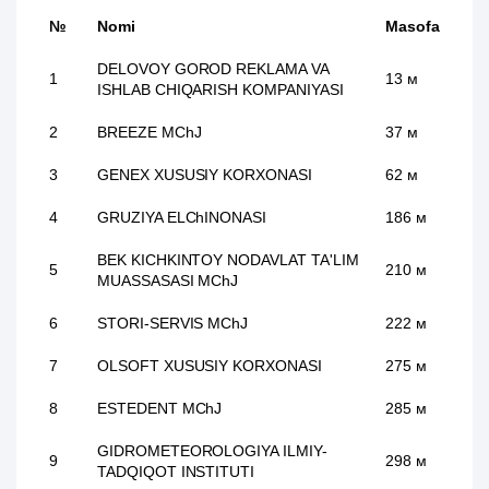
№
Nomi
Masofa
DELOVOY GOROD REKLAMA VA
1
13 м
ISHLAB CHIQARISH KOMPANIYASI
2
BREEZE MChJ
37 м
3
GENEX XUSUSIY KORXONASI
62 м
4
GRUZIYA ELChINONASI
186 м
BEK KICHKINTOY NODAVLAT TA'LIM
5
210 м
MUASSASASI MChJ
6
STORI-SERVIS MChJ
222 м
7
OLSOFT XUSUSIY KORXONASI
275 м
8
ESTEDENT MChJ
285 м
GIDROMETEOROLOGIYA ILMIY-
9
298 м
TADQIQOT INSTITUTI