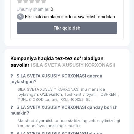
19
NEXT LEVEL MChJ
365 м
Umumiy sharhlar:
0
GIDROMETEOROLOGIYA XIZMATI
20
379 м
?
Fikr-mulohazalarni moderatsiya qilish qoidalari
MARKAZI (O'ZGIDROMET)
Fikr qoldirish
21
SKIN AESTHETIC MChJ
383 м
22
METEOINFOSISTEM BOSHQARMASI
384 м
23
OB-HAVO
394 м
Kompaniya haqida tez-tez so'raladigan
savollar
(SILA SVETA XUSUSIY KORXONASI)
24
AIR-PROM-TECHNOLOGY MChJ
394 м
❓
SILA SVETA XUSUSIY KORXONASI qaerda
25
MIRACLE TRADE LEADER MChJ
397 м
joylashgan?
26
DIP ANIMATION MChJ
405 м
SILA SVETA XUSUSIY KORXONASI shu manzilda
joylashgan: O'zbekiston, Toshkent viloyati, TOSHKENT,
27
YUNUS-OBOD tumani, IRKLI, 100052, 85.
MUQARNAS CLINIC MChJ
425 м
❓
SILA SVETA XUSUSIY KORXONASI qanday borish
28
AKAN QK MChJ
429 м
mumkin?
Marshrutni yaratish uchun siz bizning veb-saytimizdagi
29
MAX ELITE GROUP MChJ
438 м
xaritadan foydalanishingiz mumkin
❓
SILA SVETA XUSUSIY KORXONASI telefon